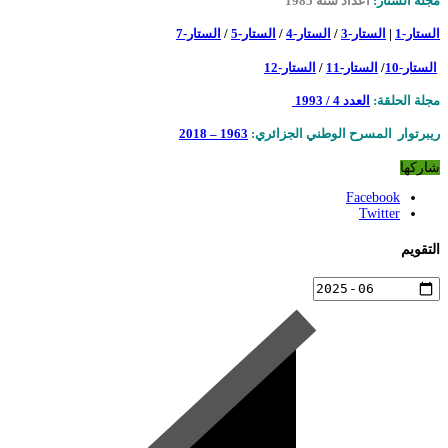
مجلة الستار:
أعداد سنة 1985
الستار-1
|
الستار-3
/
الستار-4
/
الستار-5
/
الستار-7
الستار-10
/
الستار-11
/
الستار-12
مجلة الحلقة:
العدد
4 / 1993
ريبرتوار المسرح الوطني الجزائري:
1963 – 2018
شاركها
Facebook
Twitter
التقويم