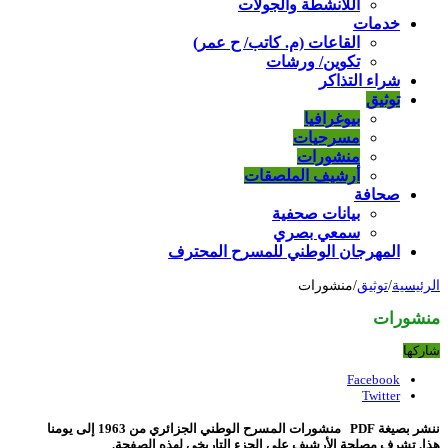
اللأنشطة والجولات
خدمات
القاعات (م. كاتب/ ح عمر)
تكوين/ ورشات
شراء التذاكر
توثيق
بيوغرافيا
مسرحيات
منشورات
أرشيف الملصقات
صحافة
بيانات صحفية
سمعي بصري
المهرجان الوطني للمسرح المحترف
الرئيسية
/
توثيق
/
منشورات
منشورات
شاركها
Facebook
Twitter
ننشر بصيغة PDF منشورات المسرح الوطني الجزائري من 1963 إلى يومنا
هذا. تشرف مصلحة الأرشيف على الجزء التاريخي لهذه الصفحة.