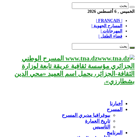
الخميس , 6 أغسطس 2026
| FRANÇAIS |
المسارح الجهوية |
المهرجانات |
فضاء الطفل |
www.tna.dz المسرح الوطني
الجزائري مؤسسة ثقافية عريقة تابعة لوزارة
الثقافة-الجزائر، يحمل اسم العميد «محي الدين
بشطارزي».
أخبارنا
المسرح
بيوغرافيا مديري المسرح
تاريخ العمارة
التأسيس
البرنامج