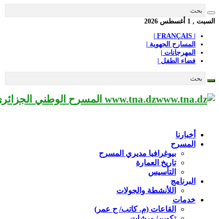
السبت , 1 أغسطس 2026
| FRANÇAIS |
المسارح الجهوية |
المهرجانات |
فضاء الطفل |
www.tna.dz المسرح الوطني الجزائري مؤسسة ثقافية عريقة تابعة لوزارة الثقافة-الجزائر، يحمل اسم العميد «محي الدين بشطارزي».
أخبارنا
المسرح
بيوغرافيا مديري المسرح
تاريخ العمارة
التأسيس
البرنامج
اللأنشطة والجولات
خدمات
القاعات (م. كاتب/ ح عمر)
تكوين/ ورشات