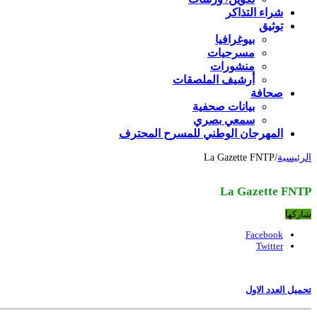
شراء التذاكر
توثيق
بيوغرافيا
مسرحيات
منشورات
أرشيف الملصقات
صحافة
بيانات صحفية
سمعي بصري
المهرجان الوطني للمسرح المحترف
الرئيسية
/
La Gazette FNTP
La Gazette FNTP
شاركها
Facebook
Twitter
تحميل العدد الاول