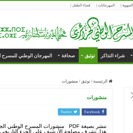
لجهوية |
المهرجانات |
فضاء الطفل |
شراء التذاكر
توثيق
صحافة
المهرجان الوطني للمسرح 
الرئيسية
/
توثيق
/
منشورات
منشورات
Twitter
Facebook
هذا. تشرف مصلحة الأرشيف على الجزء التاريخي 