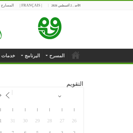
| FRANÇAIS |
المسارح ا
الأحد , 2 أغسطس 2026
المسرح
البرنامج
خدمات
التقويم
ا
ا
ا
ا
ا
ا
ا
1
31
30
29
28
27
26
8
7
6
5
4
3
2