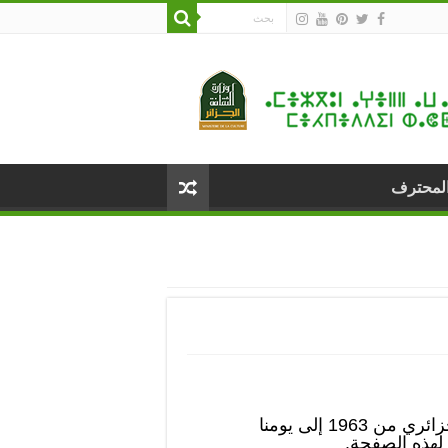
المحترف
ننشر بصيغة PDF منشورات المسرح الوطني الجزائري من 1963 إلى يومنا
لهذه الصفحة.