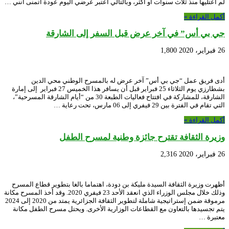
لم أعتليها منذ ثلاث سنوات أو أكثر، وبالتالي أعتبر عرضي اليوم عودة أتمنى أنني …
أكمل القراءة »
جي بي أس” في آخر عرض قبل السفر إلى الشارقة
26 فبراير، 2020
1,800
أدى فريق عمل “جي بي أس” آخر عرض له بالمسرح الوطني محي الدين
بشطارزي يوم الثلاثاء 25 فبراير قبل أن يسافر هذا الخميس 27 فبراير إلى إمارة
الشارقة، للمشاركة في افتتاح فعاليات الطبعة 30 من “أيام الشارقة المسرحية”،
التي تقام في الفترة بين 29 فيفري إلى 06 مارس، تحت رعاية …
أكمل القراءة »
وزيرة الثقافة تقترح جائزة وطنية لمسرح الطفل
26 فبراير، 2020
2,316
أظهرت وزيرة الثقافة السيدة مليكة بن دودة، اهتماما بالغا بتطوير قطاع المسرح
وذلك خلال مجلس الوزراء الذي انعقد الأحد 23 فيفري 2020. وقد أخذ المسرح مكانة
مرموقة ضمن إستراتيجية شاملة لتطوير الثقافة الجزائرية يمتد من 2020 إلى 2024
يتم تجسيدها بالتعاون مع القطاعات الوزارية الأخرى. ويحتل مسرح الطفل مكانة
معتبرة …