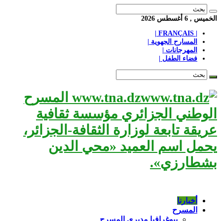
الخميس , 6 أغسطس 2026
| FRANÇAIS |
المسارح الجهوية |
المهرجانات |
فضاء الطفل |
www.tna.dz المسرح
الوطني الجزائري مؤسسة ثقافية
عريقة تابعة لوزارة الثقافة-الجزائر،
يحمل اسم العميد «محي الدين
بشطارزي».
أخبارنا
المسرح
بيوغرافيا مديري المسرح