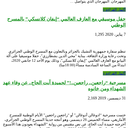
المهرجان. المهرجان الذي يتواصل …
أكمل القراءة »
حفل موسيقي مع العازف العالمي “إيفان كلانسكي” بالمسرح
الوطني
7 يناير، 2020
1,295
تنظم سفارة جمهورية التشيك بالجزائر وبالتعاون مع المسرح الوطني الجزائري
وتحت رعاية وزارة الثقافة، ببناية “محي الدين بشطارزي”، حفلا موسيقيا على آلة
البيانو مع العازف العالمي “إيفان كلانسكي”، وذلك يوم الأحد 12 جانفي 2020،
ابتداءً من الساعة السادسة مساءً (18:00سا).
أكمل القراءة »
مسرحية “راجعين.. راجعين..!” لحميدة آيت الحاج.. عن وفاء عهد
الشهداء ومن خانوه
31 ديسمبر، 2019
2,169
ختمت مسرحية “ادوغالن أدوغالن” أو “راجعين راجعين” الأيام الوطنية للمسرح
الأمازيغي، مساء الخميس 26 ديسمبر، وهو أنتجه حديثا المسرح الوطني الجزائري،
أخرجته حميدة آيت الحاج، عن نص مقتبس من رواية “الشهداء يعودون هذا الأسبوع