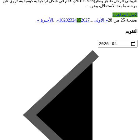
للروائي الرحل طاهر وطار(1936-2010)، قدم في شكل تراجيدية كوميدية، تروي عن
مرحلة ما بعد الاستقلال، وعن …
أكمل القراءة »
صفحة 25 من 28
« الأولى
...
27
26
25
24
23
20
10
»
...
الأخيرة »
التقويم