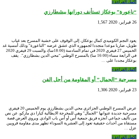
أكمل القراءة »
“ناعورة” بوعكاز تستأنف دورانها ببشطارزي
26 فبراير، 2020
1,567
يعود النجم الكوميدي كمال بوعكاز، إلى الوقوف على خشبة المسرح بعد غياب
طويل، ضاربا موعدا متجددا لجمهوره الذي عشق عرضه “الناعورة” وذلك أمسية غد
الخميس 27 فيفري 2020 في تمام السادسة (18:00سا)، والسبت 29 فيفري 2020
في الرابعة مساء (16:00 سا) بالمسرح الوطني “محي الدين بشطارزي”. يقف
بوعكاز مجددا على …
أكمل القراءة »
مسرحية “الجمال” أو المقاومة من أجل الفن
23 فبراير، 2020
1,306
عرض المسرح الوطني الجزائري محي الدين بشطارزي يوم الخميس 20 فيفري
مسرحية جديدة عنوانها “الجمال” وهي للمخرجة الايطالية كيارا دي ماركو، عن نص
من تأليف جماعي أنجزه فريق جمعية أس أو أس باب الوادي. ويروي العرض قصة
مستقاة من أحداث حقيقية تعود إلى العشرية السوداء تظهر مدى مقاومة قرويين
عزل …
أكمل القراءة »