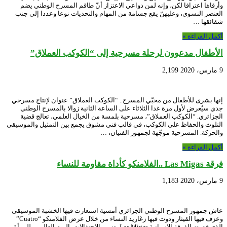
وأرقاها اعترافا لكن، وإنه لمن دواعي الاعتزاز أنّ طاقم المسرح الوطني يضم
العنصر النسوي، وعليهنّ يقع جسامة من المهام والتحديات نوعا وعددا إلى جنب
شقائقها …
أكمل القراءة »
الأطفال مدعوون لرحلة مسرحية إلى “الكوكب العملاق”
9 مارس، 2020
2,199
إنها بشرى للأطفال من محبّي المسرح.. “الكوكب العملاق” عنوان لإنتاج مسرحي
جدي سيُعرض لأول مرة غدا الثلاثاء على الساعة الثانية زوالا بالمسرح الوطني
الجزائري. “الكوكب العملاق”، مسرحية بلمسة من الخيال العلمي، تعالج قضية
التلوث والحفاظ على الكوكب، في قالب فني مشوق يجمع بين التمثيل والموسيقى
والحركة. المسرحية موجّهة لجمهور الفتيان، …
أكمل القراءة »
فرقة Las Migas ..الفلامنكو كأداة مقاومة للنساء
9 مارس، 2020
1,183
عاش جمهور المسرح الوطني الجزائري أمسية استعارت فيها الخشبة الموسيقى
وعزف فيها القيثار ودوت فيها زغاريد النساء من خلال عرض الفلامنكو “Cuatro”
الذي قدمته الفرقة الإسبانية Las Migas ضمن الاحتفالات باليوم العالمي للمرأة.