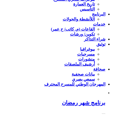
تاريخ العمارة
التأسيس
البرنامج
اللأنشطة والجولات
خدمات
القاعات (م. كاتب/ ح عمر)
تكوين/ ورشات
شراء التذاكر
توثيق
بيوغرافيا
مسرحيات
منشورات
أرشيف الملصقات
صحافة
بيانات صحفية
سمعي بصري
المهرجان الوطني للمسرح المحترف
برنامج شهر رمضان
…