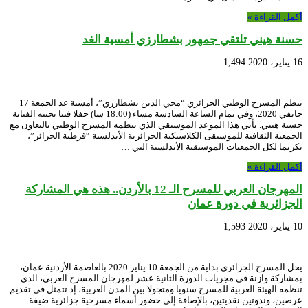
أكمل القراءة »
حسنة هيني تلتقي جمهور بشطارزي أمسية الغد
16 يناير، 2020
1,494
ينظم المسرح الوطني الجزائري “محي الدين بشطارزي”، أمسية غد الجمعة 17
جانفي 2020، وفي تمام الساعة السادسة مساء (18:00 سا) حفلا فينا تحييه الفنانة
حسنة هيني. يأتي هذا الموعد الموسيقي الذي ينظمه المسرح الوطني بالتعاون مع
الجمعية الثقافية للموسيقى الكلاسيكية الجزائرية الأندلسية “قرطبة الجزائر”،
تكريما لكل الجمعيات الموسيقية الأندلسية التي …
أكمل القراءة »
المهرجان العربي للمسرح الـ 12 بالأردن.. هذه هي المشاركة
الجزائرية في دورة عمان
10 يناير، 2020
1,593
يحل المسرح الجزائري بداية من الجمعة 10 يناير 2020 بالعاصمة الأردنية عمان،
بمشاركة وازنة في مجريات الدورة الثانية عشر لمهرجان المسرح العربي، الذي
تنظمه الهيئة العربية للمسرح سنويا ومتجولا بين المدن العربية، إذ تتمثل في تقديم
عرضين، وندوتين نقديتين، بالإضافة إلى حضور أسماء مسرحية جزائرية ضيفة