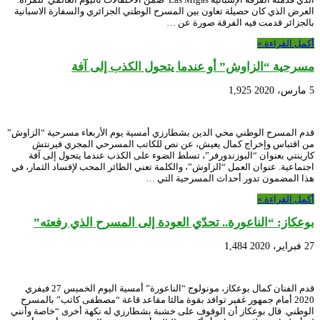
العرض الذي كان حصيلة تعاون بين المسرح الوطني الجزائري والسفارة الاسبانية
بالجزائر قدمت فيه الفرقة صورة عن …
أكمل القراءة »
مسرحية “الزاوش” أو عندما يتحول الكذب إلى آفة
5 مارس، 2020
1,925
قدم المسرح الوطني محي الدين بشطارزي أمسية يوم الأربعاء مسرحية “الزاوش”
من اقتباس وإخراج كمال يعيش، عن نص للكاتب المسرحي المجري فيرنتش
كارينتي بعنوان “البوزندورفر”، تسلط الضوء على الكذب عندما يتحول إلى آفة
اجتماعية. عنوان العمل “الزاوش”، والكلمة تعني الطائر المحب لإفساد الثمار، في
هذا المضمون تدور أحداث المسرحية التي …
أكمل القراءة »
بوعكاز: “الناعورة.. تحدّي العودة إلى المسرح الذي رفعته”
27 فبراير، 2020
1,484
قدم الفنان كمال بوعكاز، مونولوج “الناعورة” أمسية اليوم الخميس 27 فيفري
2020 أمام جمهور غفير توافد بقوة مالئا مقاعد قاعة “مصطفى كاتب” بالمسرح
الوطني. قال بوعكاز أن الوقوف على خشبة بشطارزي له نكهة أخرى “خاصة وأنني