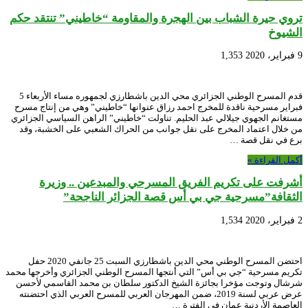
تروي حيرة الشباب بين الهجرة والمقاومة “خاطيني” تنتقد حكم
الشيوخ
9 فبراير، 2020
1,353
قدم المسرح الوطني الجزائري محي الدين باشطارزي لجمهوره مساء الأربعاء 5
فبراير مسرحية ناقدة للمخرج احمد رزاق عنوانها “خاطيني” وهي من إنتاج مسرح
مستغانم الجهوي جيلالي عبد الحليم. تناولت “خاطيني” الراهن السياسي الجزائري
من خلال اعتماد المخرج على نقل جوانب من الحراك الشعبي على الخشبة، وقد
برع في نقل قصة …
أكمل القراءة »
أشرفت على تكريم الفريق المسرحي والمبدعين .. وزيرة
الثقافة”مسرحية جي بي أس قصة الجزائر الناجحة”
2 فبراير، 2020
1,534
احتضن المسرح الوطني محي الدين باشطارزي السبت 25 جانفي 2020 حفل
تكريم مسرحية “جي بي أس” التي أنتجها المسرح الوطني الجزائري وأخرجها محمد
شرشال وتوجت مؤخرا بجائزة الشيخ الدكتور سلطان بن محمد القاسمي لأحسن
عرض عربي لسنة 2019، ضمن المهرجان العربي للمسرح العربي الذي احتضنته
العاصمة الأردنية عمان في الفترة …