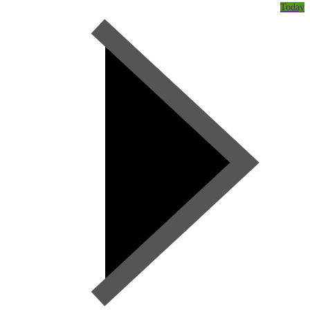
Today