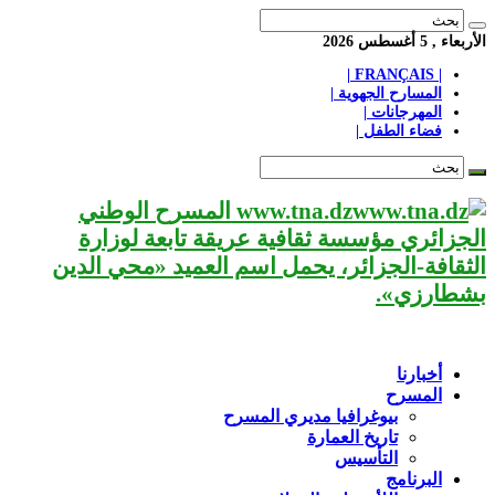
الأربعاء , 5 أغسطس 2026
| FRANÇAIS |
المسارح الجهوية |
المهرجانات |
فضاء الطفل |
www.tna.dz المسرح الوطني
الجزائري مؤسسة ثقافية عريقة تابعة لوزارة
الثقافة-الجزائر، يحمل اسم العميد «محي الدين
بشطارزي».
أخبارنا
المسرح
بيوغرافيا مديري المسرح
تاريخ العمارة
التأسيس
البرنامج