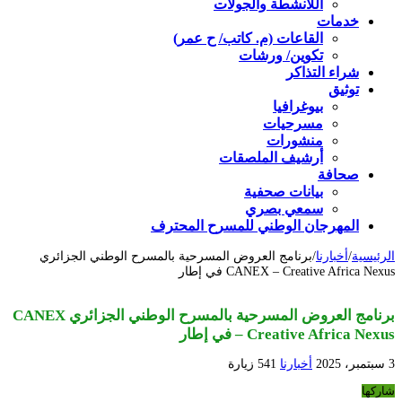
اللأنشطة والجولات
خدمات
القاعات (م. كاتب/ ح عمر)
تكوين/ ورشات
شراء التذاكر
توثيق
بيوغرافيا
مسرحيات
منشورات
أرشيف الملصقات
صحافة
بيانات صحفية
سمعي بصري
المهرجان الوطني للمسرح المحترف
الرئيسية
/
أخبارنا
/
برنامج العروض المسرحية بالمسرح الوطني الجزائري
CANEX – Creative Africa Nexus في إطار
برنامج العروض المسرحية بالمسرح الوطني الجزائري CANEX
– Creative Africa Nexus في إطار
3 سبتمبر، 2025
أخبارنا
541 زيارة
شاركها