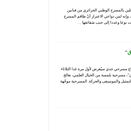
لين بالمسرح الوطني الجزائري من فنانين
، وإنه لمن دواعي الاعتزاز أنّ طاقم المسرح
ات نوعا وعددا إلى جنب شقائقها …
ق”
اج مسرحي جدي سيُعرض لأول مرة غدا الثلاثاء
ق”، مسرحية بلمسة من الخيال العلمي، تعالج
تمثيل والموسيقى والحركة. المسرحية موجّهة