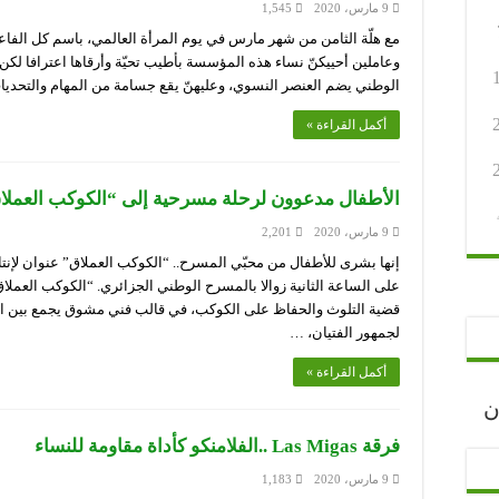
9 مارس، 2020
1,545
مع هلّة الثامن من شهر مارس في يوم المرأة العالمي، باسم كل الفاع
وعاملين أحييكنّ نساء هذه المؤسسة بأطيب تحيّة وأرقاها اعترافا لكن
الوطني يضم العنصر النسوي، وعليهنّ يقع جسامة من المهام والتحدي
أكمل القراءة »
الأطفال مدعوون لرحلة مسرحية إلى “الكوكب العملا
9 مارس، 2020
2,201
إنها بشرى للأطفال من محبّي المسرح.. “الكوكب العملاق” عنوان لإنت
على الساعة الثانية زوالا بالمسرح الوطني الجزائري. “الكوكب العملا
قضية التلوث والحفاظ على الكوكب، في قالب فني مشوق يجمع بين ال
لجمهور الفتيان، …
أكمل القراءة »
رجان
فرقة Las Migas ..الفلامنكو كأداة مقاومة للنساء
9 مارس، 2020
1,183