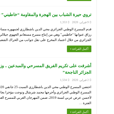
تروي حيرة الشباب بين الهجرة والمقاومة “خاطيني” ت
9 فبراير، 2020
1,353
رزاق عنوانها “خاطيني” وهي من إنتاج مسرح مستغانم الجهوي جيلالي 
الجزائري من خلال اعتماد المخرج على نقل جوانب من الحراك الشع
أكمل القراءة »
أشرفت على تكريم الفريق المسرحي والمبدعين .. و
الجزائر الناجحة”
2 فبراير، 2020
1,534
المسرح الوطني الجزائري وأخرجها محمد شرشال وتوجت مؤخرا بجائ
لأحسن عرض عربي لسنة 2019، ضمن المهرجان العرب
الفترة …
أكمل القراءة »