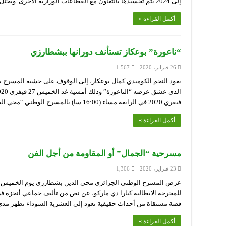
إلى 2024 يتم تجسيدها بالتعاون مع القطاعات الوزارية الأخرى. ويحتل مسرح الطفل مكانة معتبرة …
أكمل القراءة »
“ناعورة” بوعكاز تستأنف دورانها ببشطارزي
26 فبراير، 2020
1,567
يعود النجم الكوميدي كمال بوعكاز، إلى الوقوف على خشبة المسرح ب
فيفري 2020 في الرابعة مساء (16:00 سا) بالمسرح الوطني “محي الدين بشطارزي”. يقف بوعكاز مجددا على …
أكمل القراءة »
مسرحية “الجمال” أو المقاومة من أجل الفن
23 فبراير، 2020
1,306
للمخرجة الايطالية كيارا دي ماركو، عن نص من تأليف جماعي أنجزه 
قصة مستقاة من أحداث حقيقية تعود إلى العشرية السوداء تظهر مد
أكمل القراءة »