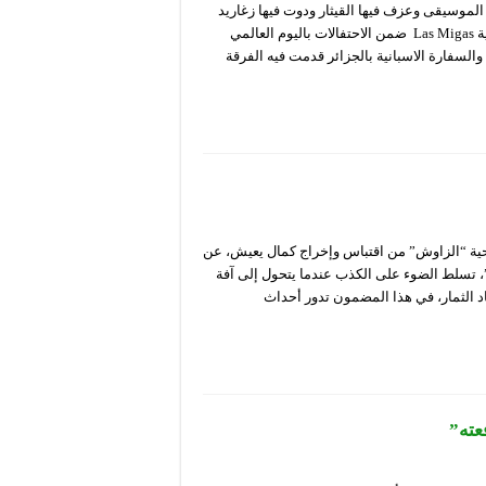
موسيقى وعزف فيها القيثار ودوت فيها زغاريد
النساء من خلال عرض الفلامنكو “Cuatro” الذي قدمته الفرقة الإسبانية Las Migas ضمن الاحتفالات باليوم العالمي
السفارة الاسبانية بالجزائر قدمت فيه الفرقة
ية “الزاوش” من اقتباس وإخراج كمال يعيش، عن
 تسلط الضوء على الكذب عندما يتحول إلى آفة
د الثمار، في هذا المضمون تدور أحداث
عته”