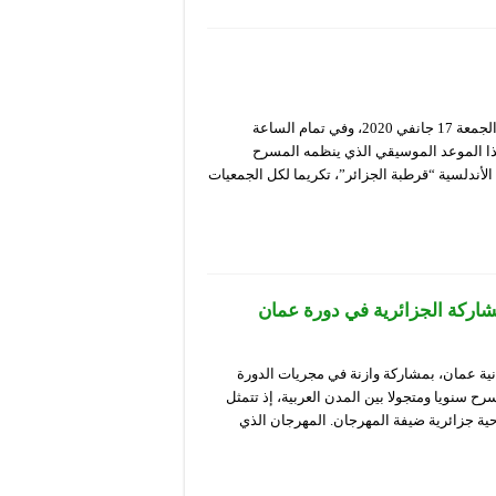
ينظم المسرح الوطني الجزائري “محي الدين بشطارزي”، أمسية غد الجمعة 17 جانفي 2020، وفي تمام الساعة
هيني. يأتي هذا الموعد الموسيقي الذي ينظمه المسرح
 الأندلسية “قرطبة الجزائر”، تكريما لكل الجمعيات
من الجمعة 10 يناير 2020 بالعاصمة الأردنية عمان، بمشاركة وازنة في مجريات الدورة
رح سنويا ومتجولا بين المدن العربية، إذ تتمثل
ية جزائرية ضيفة المهرجان. المهرجان الذي