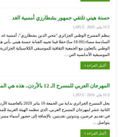
حسنة هيني تلتقي جمهور بشطارزي أمسية الغد
16 يناير، 2020
1,495
السادسة مساء (18:00 سا) حفلا فينا تحييه الفنانة حسنة 
الوطني بالتعاون مع الجمعية الثقافية للموسيقى الكلاسيكية الجزائرية
الموسيقية الأندلسية التي …
أكمل القراءة »
المهرجان العربي للمسرح الـ 12 بالأردن.. هذه هي المشاركة الجزائرية في دورة عمان
10 يناير، 2020
1,593
يحل المسرح الجزائري بداية 
الثانية عشر لمهرجان المسرح العربي، الذي تنظمه الهيئة العربية للمس
في تقديم عرضين، وندوتين نقديتين، بالإضافة إلى حضور أسماء مسرح
يتواصل …
أكمل القراءة »