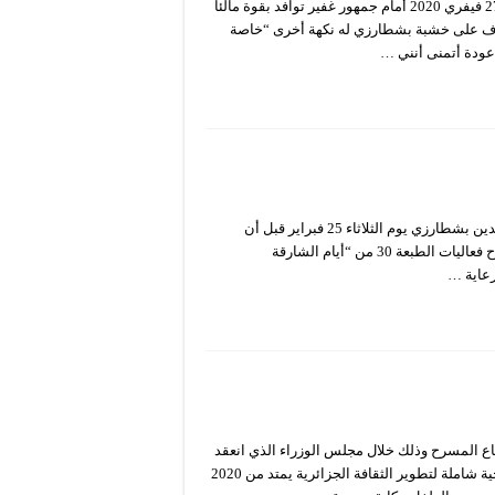
قدم الفنان كمال بوعكاز، مونولوج “الناعورة” أمسية اليوم الخميس 27 فيفري 2020 أمام جمهور غفير توافد بقوة مالئا
وف على خشبة بشطارزي له نكهة أخرى “خاصة
 عودة أتمنى أنني …
أدى فريق عمل “جي بي أس” آخر عرض له بالمسرح الوطني محي الدين بشطارزي يوم الثلاثاء 25 فبراير قبل أن
يسافر هذا الخميس 27 فبراير إلى إمارة الشارقة، للمشاركة في افتتاح فعاليات الطبعة 30 من “أيام الشارقة
طاع المسرح وذلك خلال مجلس الوزراء الذي انعقد
الأحد 23 فيفري 2020. وقد أخذ المسرح مكانة مرموقة ضمن إستراتيجية شاملة لتطوير الثقافة الجزائرية يمتد من 2020