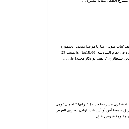
عد غياب طويل، ضاربا موعدا متجددا لجمهوره
الذي عشق عرضه “الناعورة” وذلك أمسية غد الخميس 27 فيفري 2020 في تمام السادسة (18:00سا)، والسبت 29
عرض المسرح الوطني الجزائري محي الدين بشطارزي يوم الخميس 20 فيفري مسرحية جديدة عنوانها “الجمال” وهي
فريق جمعية أس أو أس باب الوادي. ويروي العرض
ى مقاومة قرويين عزل …