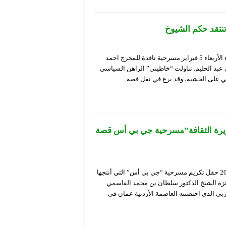
نتقد حكم الشيوخ
قدم المسرح الوطني الجزائري محي الدين باشطارزي لجمهوره مساء الأربعاء 5 فبراير مسرحية ناقدة للمخرج احمد
عبد الحليم. تناولت “خاطيني” الراهن السياسي
بي على الخشبة، وقد برع في نقل قصة …
زيرة الثقافة”مسرحية جي بي أس قصة
احتضن المسرح الوطني محي الدين باشطارزي السبت 25 جانفي 2020 حفل تكريم مسرحية “جي بي أس” التي أنتجها
زة الشيخ الدكتور سلطان بن محمد القاسمي
ي للمسرح العربي الذي احتضنته العاصمة الأردنية عمان في