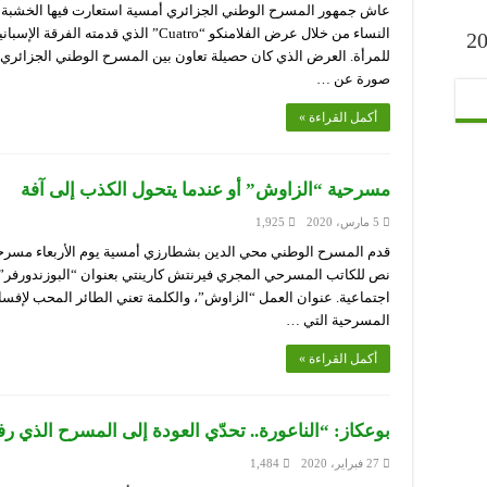
عاش جمهور المسرح الوطني الجزائري أمسية استعارت فيها الخشبة ال
ارح” أكتوبر 2023
للمرأة. العرض الذي كان حصيلة تعاون بين المسرح الوطني الجزائري و
صورة عن …
أكمل القراءة »
مسرحية “الزاوش” أو عندما يتحول الكذب إلى آفة
5 مارس، 2020
1,925
قدم المسرح الوطني محي الدين بشطارزي أمسية يوم الأربعاء مسرح
نص للكاتب المسرحي المجري فيرنتش كارينتي بعنوان “البوزندورفر”،
اجتماعية. عنوان العمل “الزاوش”، والكلمة تعني الطائر المحب لإفسا
المسرحية التي …
أكمل القراءة »
بوعكاز: “الناعورة.. تحدّي العودة إلى المسرح الذي رف
27 فبراير، 2020
1,484