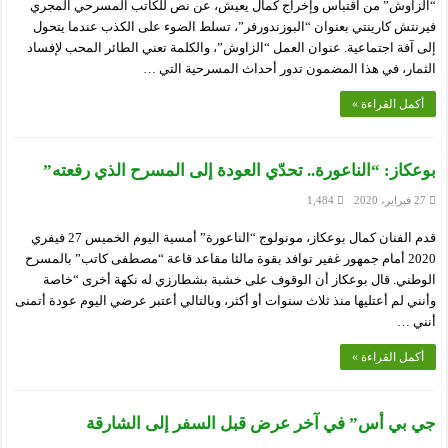
“الزاوش” من اقتباس وإخراج كمال يعيش، عن نص للكاتب المسرحي المجري
فيرنتش كارينتي بعنوان “البوزندورفر”، تسلط الضوء على الكذب عندما يتحول
إلى آفة اجتماعية. عنوان العمل “الزاوش”، والكلمة تعني الطائر المحب لإفساد
الثمار، في هذا المضمون تدور أحداث المسرحية التي …
أكمل القراءة »
بوعكاز: “الناعورة.. تحدّي العودة إلى المسرح الذي رفعته”
27 فبراير، 2020
1,484
قدم الفنان كمال بوعكاز، مونولوج “الناعورة” أمسية اليوم الخميس 27 فيفري
2020 أمام جمهور غفير توافد بقوة مالئا مقاعد قاعة “مصطفى كاتب” بالمسرح
الوطني. قال بوعكاز أن الوقوف على خشبة بشطارزي له نكهة أخرى “خاصة
وأنني لم أعتليها منذ ثلاث سنوات أو أكثر، وبالتالي أعتبر عرضي اليوم عودة أتمنى
أنني …
أكمل القراءة »
جي بي أس” في آخر عرض قبل السفر إلى الشارقة