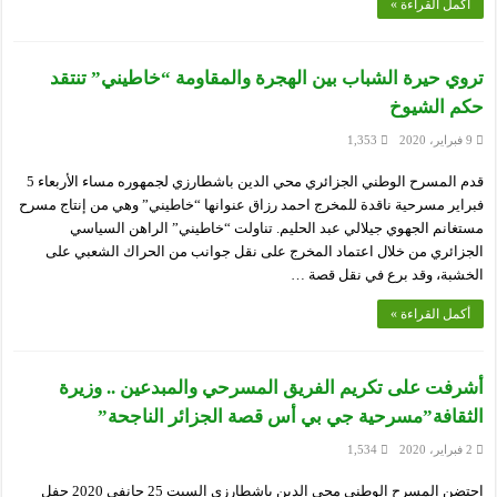
أكمل القراءة »
تروي حيرة الشباب بين الهجرة والمقاومة “خاطيني” تنتقد
حكم الشيوخ
9 فبراير، 2020
1,353
قدم المسرح الوطني الجزائري محي الدين باشطارزي لجمهوره مساء الأربعاء 5
فبراير مسرحية ناقدة للمخرج احمد رزاق عنوانها “خاطيني” وهي من إنتاج مسرح
مستغانم الجهوي جيلالي عبد الحليم. تناولت “خاطيني” الراهن السياسي
الجزائري من خلال اعتماد المخرج على نقل جوانب من الحراك الشعبي على
الخشبة، وقد برع في نقل قصة …
أكمل القراءة »
أشرفت على تكريم الفريق المسرحي والمبدعين .. وزيرة
الثقافة”مسرحية جي بي أس قصة الجزائر الناجحة”
2 فبراير، 2020
1,534
احتضن المسرح الوطني محي الدين باشطارزي السبت 25 جانفي 2020 حفل