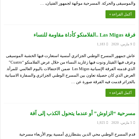
والموسيقى والحركة. المسرحية موجّهة لجمهور الفتيان، …
أكمل القراءة »
فرقة Las Migas ..الفلامنكو كأداة مقاومة للنساء
9 مارس، 2020
1,183
عاش جمهور المسرح الوطني الجزائري أمسية استعارت فيها الخشبة الموسيقى
وعزف فيها القيثار ودوت فيها زغاريد النساء من خلال عرض الفلامنكو “Cuatro”
الذي قدمته الفرقة الإسبانية Las Migas ضمن الاحتفالات باليوم العالمي للمرأة.
العرض الذي كان حصيلة تعاون بين المسرح الوطني الجزائري والسفارة الاسبانية
بالجزائر قدمت فيه الفرقة صورة عن …
أكمل القراءة »
مسرحية “الزاوش” أو عندما يتحول الكذب إلى آفة
5 مارس، 2020
1,925
قدم المسرح الوطني محي الدين بشطارزي أمسية يوم الأربعاء مسرحية