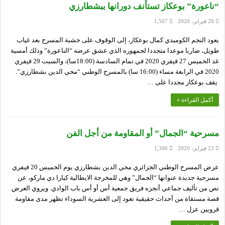
“ناعورة” بوعكاز تستأنف دورانها ببشطارزي
26 فبراير، 2020
1,567
يعود النجم الكوميدي كمال بوعكاز، إلى الوقوف على خشبة المسرح بعد غياب
طويل، ضاربا موعدا متجددا لجمهوره الذي عشق عرضه “الناعورة” وذلك أمسية
غد الخميس 27 فيفري 2020 في تمام السادسة (18:00سا)، والسبت 29 فيفري
2020 في الرابعة مساء (16:00 سا) بالمسرح الوطني “محي الدين بشطارزي”.
يقف بوعكاز مجددا على …
أكمل القراءة »
مسرحية “الجمال” أو المقاومة من أجل الفن
23 فبراير، 2020
1,306
عرض المسرح الوطني الجزائري محي الدين بشطارزي يوم الخميس 20 فيفري
مسرحية جديدة عنوانها “الجمال” وهي للمخرجة الايطالية كيارا دي ماركو، عن
نص من تأليف جماعي أنجزه فريق جمعية أس أو أس باب الوادي. ويروي العرض
قصة مستقاة من أحداث حقيقية تعود إلى العشرية السوداء تظهر مدى مقاومة
قرويين عزل …