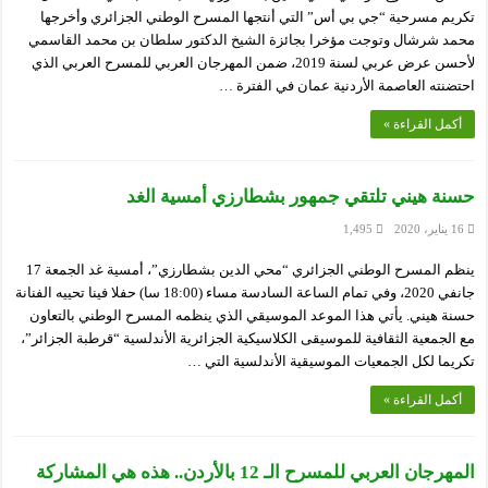
تكريم مسرحية “جي بي أس” التي أنتجها المسرح الوطني الجزائري وأخرجها
محمد شرشال وتوجت مؤخرا بجائزة الشيخ الدكتور سلطان بن محمد القاسمي
لأحسن عرض عربي لسنة 2019، ضمن المهرجان العربي للمسرح العربي الذي
احتضنته العاصمة الأردنية عمان في الفترة …
أكمل القراءة »
حسنة هيني تلتقي جمهور بشطارزي أمسية الغد
16 يناير، 2020
1,495
ينظم المسرح الوطني الجزائري “محي الدين بشطارزي”، أمسية غد الجمعة 17
جانفي 2020، وفي تمام الساعة السادسة مساء (18:00 سا) حفلا فينا تحييه الفنانة
حسنة هيني. يأتي هذا الموعد الموسيقي الذي ينظمه المسرح الوطني بالتعاون
مع الجمعية الثقافية للموسيقى الكلاسيكية الجزائرية الأندلسية “قرطبة الجزائر”،
تكريما لكل الجمعيات الموسيقية الأندلسية التي …
أكمل القراءة »
المهرجان العربي للمسرح الـ 12 بالأردن.. هذه هي المشاركة