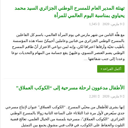
تهنئة المدير العام للمسرح الوطني الجزائري السيد محمد
يحياوي بمناسبة اليوم العالمي للمرأة
9 مارس، 2020
1,545
مع هلّة الثامن من شهر مارس في يوم المرأة العالمي، باسم كل الفاعلين
بالمسرح الوطني الجزائري من فنانين وعاملين أحييكنّ نساء هذه المؤسسة
بأطيب تحيّة وأرقاها اعترافا لكن، وإنه لمن دواعي الاعتزاز أنّ طاقم المسرح
الوطني يضم العنصر النسوي، وعليهنّ يقع جسامة من المهام والتحديات نوعا
وعددا إلى جنب شقائقها …
أكمل القراءة »
الأطفال مدعوون لرحلة مسرحية إلى “الكوكب العملاق”
9 مارس، 2020
2,201
إنها بشرى للأطفال من محبّي المسرح.. “الكوكب العملاق” عنوان لإنتاج مسرحي
جدي سيُعرض لأول مرة غدا الثلاثاء على الساعة الثانية زوالا بالمسرح الوطني
الجزائري. “الكوكب العملاق”، مسرحية بلمسة من الخيال العلمي، تعالج قضية
التلوث والحفاظ على الكوكب، في قالب فني مشوق يجمع بين التمثيل