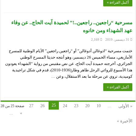
أكمل القراءة »
مسرحية “راجعين.. راجعين..!” لحميدة آيت الحاج.. عن وفاء
عهد الشهداء ومن خانوه
31 ديسمبر، 2019
2,169
ختمت مسرحية “ادوغالن أدوغالن” أو “راجعين راجعين” الأيام الوطنية للمسرح
الأمازيغي، مساء الخميس 26 ديسمبر، وهو أنتجه حديثا المسرح الوطني
الجزائري، أخرجته حميدة آيت الحاج، عن نص مقتبس من رواية “الشهداء يعودون
هذا الأسبوع للروائي الرحل طاهر وطار(1936-2010)، قدم في شكل تراجيدية
كوميدية، تروي عن مرحلة ما بعد الاستقلال، وعن …
أكمل القراءة »
25
27
26
24
23
20
10
...
« الأولى
صفحة 25 من 28
...
»
الأخيرة »