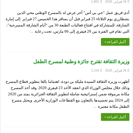
26 فبراير، 2020
1,801
أدى فريق عمل “جي بي أس” آخر عرض له بالمسرح الوطني محي الدين
بشطارزي يوم الثلاثاء 25 فبراير قبل أن يسافر هذا الخميس 27 فبراير إلى إمارة
الشارقة، للمشاركة في افتتاح فعاليات الطبعة 30 من “أيام الشارقة المسرحية”،
التي تقام في الفترة بين 29 فيفري إلى 06 مارس، تحت رعاية …
أكمل القراءة »
وزيرة الثقافة تقترح جائزة وطنية لمسرح الطفل
26 فبراير، 2020
2,316
أظهرت وزيرة الثقافة السيدة مليكة بن دودة، اهتماما بالغا بتطوير قطاع المسرح
وذلك خلال مجلس الوزراء الذي انعقد الأحد 23 فيفري 2020. وقد أخذ المسرح
مكانة مرموقة ضمن إستراتيجية شاملة لتطوير الثقافة الجزائرية يمتد من 2020
إلى 2024 يتم تجسيدها بالتعاون مع القطاعات الوزارية الأخرى. ويحتل مسرح
الطفل مكانة معتبرة …
أكمل القراءة »