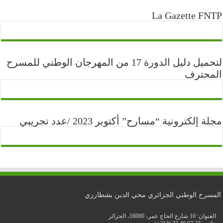
La Gazette FNTP
لتحميل دليل الدورة 17 من المهرجان الوطني للمسرح
المحترف
مجلة إلكترونية “مسارح” أكتوبر 2023 /عدد تجريبي
المسرح الوطني الجزائري محي الدين بشطارزي
العنوان: 10 شارع الحاج عمر، 16000، الجزائر