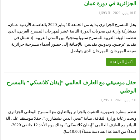
الجزائرية في دورة عمان
10 يناير، 2020
1,593
يحل المسرح الجزائري بداية من الجمعة 10 يناير 2020 بالعاصمة الأردنية عمان،
بمشاركة وازنة في مجريات الدورة الثانية عشر لمهرجان المسرح العربي، الذي
تنظمه الهيئة العربية للمسرح سنويا ومتجولا بين المدن العربية، إذ تتمثل في
تقديم عرضين، وندوتين نقديتين، بالإضافة إلى حضور أسماء مسرحية جزائرية
ضيفة المهرجان. المهرجان الذي يتواصل …
أكمل القراءة »
حفل موسيقي مع العازف العالمي “إيفان كلانسكي” بالمسرح
الوطني
7 يناير، 2020
1,295
تنظم سفارة جمهورية التشيك بالجزائر وبالتعاون مع المسرح الوطني الجزائري
وتحت رعاية وزارة الثقافة، ببناية “محي الدين بشطارزي”، حفلا موسيقيا على آلة
البيانو مع العازف العالمي “إيفان كلانسكي”، وذلك يوم الأحد 12 جانفي 2020،
ابتداءً من الساعة السادسة مساءً (18:00سا).