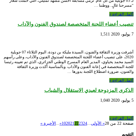
لـ 05 جويلية من كل عام. ترمي مسابقة أحسن مشهد تمثيلي، التي حملت شعار
“مسرحنا غالٍ.. ووطننا …
أكمل القراءة »
تنصيب أعضاء اللجنة المتخصصة لصندوق الفنون والآداب
7 يوليو، 2020
1,511
أشرفت وزيرة الثقافة والفنون، السيدة مليكة بن دودة، اليوم الثلاثاء 07 جويلية
2020، على تنصيب أعضاء اللجنة المتخصصة لصندوق الفنون والآداب، وعلى رأسهم
السيد محمد يحياوي، المدير العام المسرح الوطني الجزائري، الذي تم تعيينه رئيسا
للجنة المتخصصة في إعانة الفنون والآداب. وبالمناسبة أكدت وزيرة الثقافة
والفنون، ضرورة اضطلاع اللجنة بدورها …
أكمل القراءة »
الذكرى المزدوجة لعيدي الاستقلال والشباب
5 يوليو، 2020
1,040
أكمل القراءة »
صفحة 22 من 28
« الأولى
...
24
23
22
21
20
10
»
...
الأخيرة »
التقويم