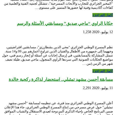
“المخبر الجزائري للتجارب والأبحاث المسرحية”، تتشكل لجنتيه الفنية والعلمية من
كفاءات أكاديمية وفنية لها حضورها المتميز على مستوى …
أكمل القراءة »
حكايا الراوي “ماحي صديق” ومسابقتي الأسئلة والرسم
12 يوليو، 2020
1,258
نظم المسرح الوطني الجزائري “محي الدين بشطارزي”، مسابقتين افتراضيتين،
وجههما إلى جمهوره من الأطفال والفتيان الذين تتراوح أعمارهم بين 06 و14 سنة.
تتمثل المشاركة بالمسابقتين، في إرسال إجابات عن أسئلة أو إنجاز رسم فني، حول
مواضيع الحكايات الصوتية التي سردها الراوي المتجول، ماحي صديق، طيلة نصف
شهر من الزمن (من …
أكمل القراءة »
مسابقة أحسن مشهد تمثيلي.. استحضار لذاكرة ركحية خالدة
11 يوليو، 2020
2,291
أعلن المسرح الوطني الجزائري منذ فترة، عن تنظيمه لمسابقة “أحسن مشهد
تمثيلي” حول عرض مسرحي من إنتاج المسرح الوطني الجزائري، جاء هذا الإعلان
ضمن البرنامج الخاص بإحياء الذكرى المزدوجة لعيدي الاستقلال والشباب الموافق