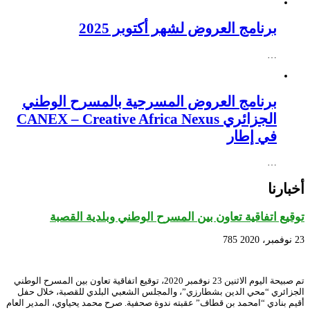
برنامج العروض لشهر أكتوبر 2025
…
برنامج العروض المسرحية بالمسرح الوطني
الجزائري CANEX – Creative Africa Nexus
في إطار
…
أخبارنا
توقيع اتفاقية تعاون بين المسرح الوطني وبلدية القصبة
23 نوفمبر، 2020
785
تم صبيحة اليوم الاثنين 23 نوفمبر 2020، توقيع اتفاقية تعاون بين المسرح الوطني
الجزائري “محي الدين بشطارزي”، والمجلس الشعبي البلدي للقصبة، خلال حفل
أقيم بنادي “امحمد بن قطاف” عقبته ندوة صحفية. صرح محمد يحياوي، المدير العام