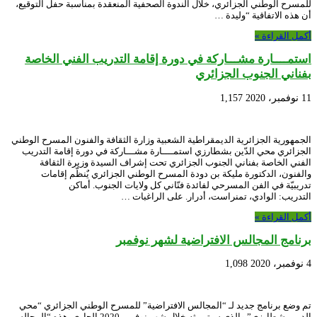
للمسرح الوطني الجزائري، خلال الندوة الصحفية المنعقدة بمناسبة حفل التوقيع،
أن هذه الاتفاقية “وليدة …
أكمل القراءة »
استمــــارة مشـــاركة في دورة إقامة التدريب الفني الخاصة
بفناني الجنوب الجزائري
11 نوفمبر، 2020
1,157
الجمهورية الجزائرية الديمقراطية الشعبية وزارة الثقافة والفنون المسرح الوطني
الجزائري محي الدّين بشطارزي استمــــارة مشـــاركة في دورة إقامة التدريب
الفني الخاصة بفناني الجنوب الجزائري تحت إشراف السيدة وزيرة الثقافة
والفنون، الدكتورة مليكة بن دودة المسرح الوطني الجزائري يٌنظّم إقامات
تدريبيّة في الفن المسرحي لفائدة فنّاني كل ولايات الجنوب. أماكن
التدريب: الوادي، تمنراست، أدرار. على الراغبات …
أكمل القراءة »
برنامج المجالس الافتراضية لشهر نوفمبر
4 نوفمبر، 2020
1,098
تم وضع برنامج جديد لـ “المجالس الافتراضية” للمسرح الوطني الجزائري “محي
الدين بشطارزي” والذي سيتم بثه خلال شهر نوفمبر 2020 الجاري. هذه “المجالس