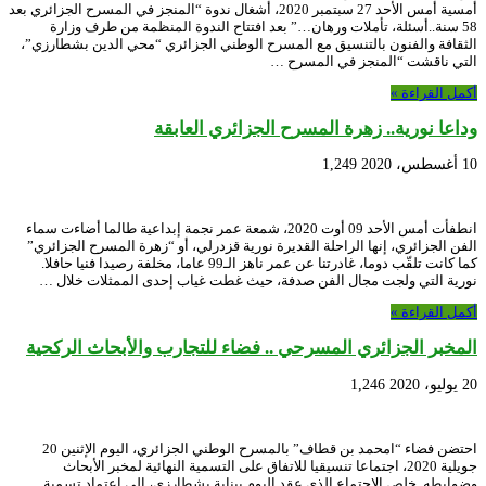
أمسية أمس الأحد 27 سبتمبر 2020، أشغال ندوة “المنجز في المسرح الجزائري بعد
58 سنة..أسئلة، تأملات ورهان…” بعد افتتاح الندوة المنظمة من طرف وزارة
الثقافة والفنون بالتنسيق مع المسرح الوطني الجزائري “محي الدين بشطارزي”،
التي ناقشت “المنجز في المسرح …
أكمل القراءة »
وداعا نورية.. زهرة المسرح الجزائري العابقة
10 أغسطس، 2020
1,249
انطفأت أمس الأحد 09 أوت 2020، شمعة عمر نجمة إبداعية طالما أضاءت سماء
الفن الجزائري، إنها الراحلة القديرة نورية قزدرلي، أو “زهرة المسرح الجزائري”
كما كانت تلقّب دوما، غادرتنا عن عمر ناهز الـ99 عاما، مخلفة رصيدا فنيا حافلا.
نورية التي ولجت مجال الفن صدفة، حيث غطت غياب إحدى الممثلات خلال …
أكمل القراءة »
المخبر الجزائري المسرحي .. فضاء للتجارب والأبحاث الركحية
20 يوليو، 2020
1,246
احتضن فضاء “امحمد بن قطاف” بالمسرح الوطني الجزائري، اليوم الإثنين 20
جويلية 2020، اجتماعا تنسيقيا للاتفاق على التسمية النهائية لمخبر الأبحاث
وضوابطه. خلص الاجتماع الذي عقد اليوم ببناية بشطارزي، إلى اعتماد تسمية