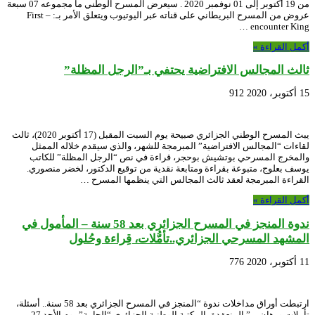
من 19 أكتوبر إلى 01 نوفمبر 2020 . سيعرض المسرح الوطني ما مجموعه 07 سبعة
عروض من المسرح البريطاني على قناته عبر اليوتيوب ويتعلق الأمر بـ: – First
encounter King …
أكمل القراءة »
ثالث المجالس الافتراضية يحتفي بـ”الرجل المظلة”
15 أكتوبر، 2020
912
يبث المسرح الوطني الجزائري صبيحة يوم السبت المقبل (17 أكتوبر 2020)، ثالث
لقاءات “المجالس الافتراضية” المبرمجة للشهر، والذي سيقدم خلاله الممثل
والمخرج المسرحي بوتشيش بوحجر، قراءة في نص “الرجل المظلة” للكاتب
يوسف بعلوج، متبوعة بقراءة ومتابعة نقدية من توقيع الدكتور، لخضر منصوري.
القراءة المبرمجة لعقد ثالث المجالس التي ينظمها المسرح …
أكمل القراءة »
ندوة المنجز في المسرح الجزائري بعد 58 سنة – المأمول في
المشهد المسرحي الجزائري..تأمُّلات، قِراءة وحُلول
11 أكتوبر، 2020
776
ارتبطت أوراق مداخلات ندوة “المنجز في المسرح الجزائري بعد 58 سنة.. أسئلة،
تأملات ورهان…” المنعقدة بالمكتبة الوطنية الجزائري “الحامة” يوم الأحد 27