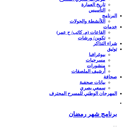
تاريخ العمارة
التأسيس
البرنامج
اللأنشطة والجولات
خدمات
القاعات (م. كاتب/ ح عمر)
تكوين/ ورشات
شراء التذاكر
توثيق
بيوغرافيا
مسرحيات
منشورات
أرشيف الملصقات
صحافة
بيانات صحفية
سمعي بصري
المهرجان الوطني للمسرح المحترف
برنامج شهر رمضان
…