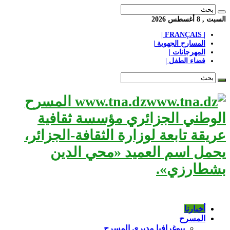
السبت , 8 أغسطس 2026
| FRANÇAIS |
المسارح الجهوية |
المهرجانات |
فضاء الطفل |
www.tna.dz المسرح
الوطني الجزائري مؤسسة ثقافية
عريقة تابعة لوزارة الثقافة-الجزائر،
يحمل اسم العميد «محي الدين
بشطارزي».
أخبارنا
المسرح
بيوغرافيا مديري المسرح