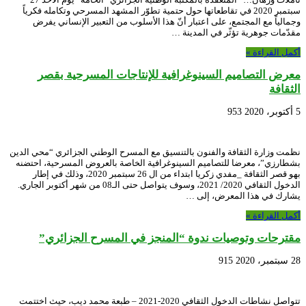
سبتمبر 2020 في تقاطعاتها حول حتمية تطوّر المشهد المسرحي وتكامله فكرياً
وجمالياً مع المجتمع، على اعتبار أنّ هذا الأسلوب من التعبير الإنساني يفرض
مقدّمات جوهرية تؤثّر في المدينة …
أكمل القراءة »
معرض التصاميم السينوغرافية للإنتاجات المسرحية بقصر
الثقافة
5 أكتوبر، 2020
953
نظمت وزارة الثقافة والفنون بالتنسيق مع المسرح الوطني الجزائري “محي الدين
بشطارزي”، معرضا للتصاميم السينوغرافية الخاصة بالعروض المسرحية، احتضنه
بهو قصر الثقافة _مفدي زكريا ابتداء من ال 26 سبتمبر 2020، وذلك في إطار
الدخول الثقافي 2020/ 2021، وسوف يتواصل حتى الـ08 من شهر أكتوبر الجاري.
يشارك في هذا المعرض، إلى …
أكمل القراءة »
مقترحات وتوصيات ندوة “المنجز في المسرح الجزائري”
28 سبتمبر، 2020
915
تتواصل نشاطات الدخول الثقافي 2020-2021 – طبعة محمد ديب، حيث اختتمت