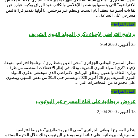
الافتراضية” التي ينسقها وينشطها الإعلامي والكاتب عبد الرزاق بوكبة، عبارة عن
لقاءات أسبوعية تنعقد أيام السبت وتنظم عبر مرحلتين:  أولها تقديم قراءة لنص
مسرحي على الساعة …
أكمل القراءة »
برنامج افتراضي لإحياء ذكرى المولد النبوي الشريف
25 أكتوبر، 2020
959
سطر المسرح الوطني الجزائري “محي الدين بشطارزي”، برنامجا افتراضيا منوعا،
لإحياء ذكرى المولد النبوي الشريف وذلك في إطار الاحتفالات المنظمة من طرف
وزارة الثقافة والفنون. ينطلق البرنامج الافتراضي الذي سيحتفي بذكرى المولد
النبوي الشريف يوم 26 أكتوبر 2020 ويستمر حتى الـ30 من نفس الشهر، وينطوي
على مجموعة من المحاضرات التي …
أكمل القراءة »
عروض بريطانية على قناة المسرح عبر اليوتيوب
18 أكتوبر، 2020
2,204
ينظم المسرح الوطني الجزائري “محي الدين بشطارزي”، عروضا افتراضية
لمسرحيات بريطانية، على قناته الرسمية عبر اليوتيوب وذلك خلال الفترة الممتدة