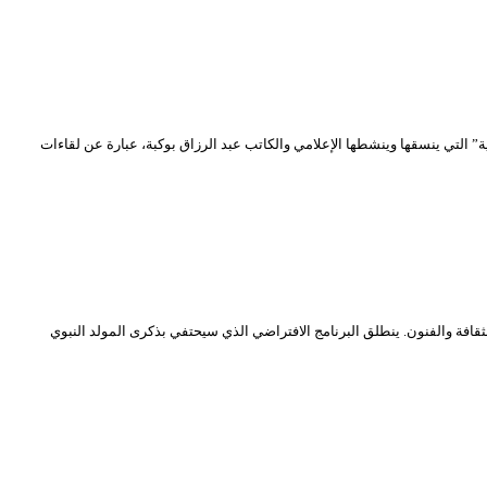
محي الدين بشطارزي” والذي سيتم بثه خلال شهر نوفمبر 2020 الجاري. هذه “المجالس الافتراضية” التي ينسقها وينشطها الإعلامي والكاتب عبد الرزاق بوكبة، عبارة عن لقاءات
افة والفنون. ينطلق البرنامج الافتراضي الذي سيحتفي بذكرى المولد النبوي