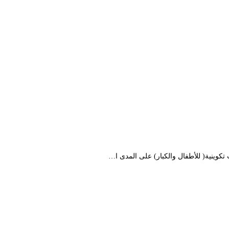
كوينية( للأطفال والكبار) على المدى ا…