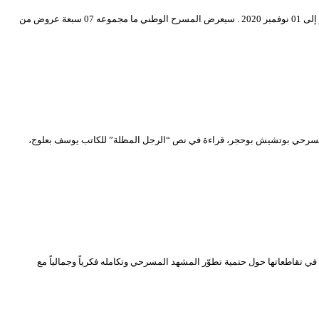
ينظم المسرح الوطني الجزائري “محي الدين بشطارزي”، عروضا افتراضية لمسرحيات بريطانية، على قناته الرسمية عبر اليوتيوب وذلك خلال الفترة الممتدة من 19 أكتوبر إلى 01 نوفمبر 2020 . سيعرض المسرح الوطني ما مجموعه 07 سبعة عروض من
ذي سيقدم خلاله الممثل والمخرج المسرحي بوتشيش بوحجر، قراءة في نص “الرجل المظلة” للكاتب يوسف بعلوج،
ارتبطت أوراق مداخلات ندوة “المنجز في المسرح الجزائري بعد 58 سنة.. أسئلة، تأملات ورهان…” المنعقدة بالمكتبة الوطنية الجزائري “الحامة” يوم الأحد 27 سبتمبر 2020 في تقاطعاتها حول حتمية تطوّر المشهد المسرحي وتكامله فكرياً وجمالياً مع