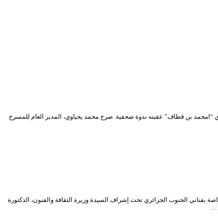
ل حفل أقيم بنادي “امحمد بن قطاف” عقبته ندوة صحفية. صرح محمد يحياوي، المدير العام للمسرح
اصة بفناني الجنوب الجزائري تحت إشراف السيدة وزيرة الثقافة والفنون، الدكتورة
 …