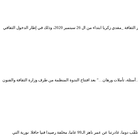
نظمت وزارة الثقافة والفنون بالتنسيق مع المسرح الوطني الجزائري “محي الدين بشطارزي”، معرضا للتصاميم السينوغرافية الخاصة بالعروض المسرحية، احتضنه بهو قصر الثقافة _مفدي زكريا ابتداء من ال 26 سبتمبر 2020، وذلك في إطار الدخول الثقافي
ت الدخول الثقافي 2020-2021 – طبعة محمد ديب، حيث اختتمت أمسية أمس الأحد 27 سبتمبر 2020، أشغال ندوة “المنجز في المسرح الجزائري بعد 58 سنة..أسئلة، تأملات ورهان…” بعد افتتاح الندوة المنظمة من طرف وزارة الثقافة والفنون
انطفأت أمس الأحد 09 أوت 2020، شمعة عمر نجمة إبداعية طالما أضاءت سماء الفن الجزائري، إنها الراحلة القديرة نورية قزدرلي، أو “زهرة المسرح الجزائري” كما كانت تلقّب دوما، غادرتنا عن عمر ناهز الـ99 عاما، مخلفة رصيدا فنيا حافلا. نورية التي