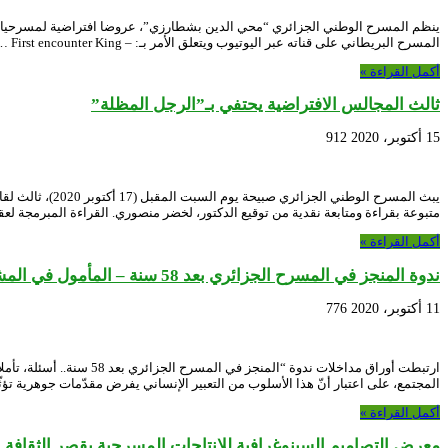
المسرح البريطاني على قناته عبر اليوتيوب ويتعلق الأمر بـ: – First encounter King …
أكمل القراءة »
ثالث المجالس الافتراضية يحتفي بـ”الرجل المظلة”
15 أكتوبر، 2020
912
يبث المسرح ال
متبوعة بقراءة ومتابعة نقدية من توقيع الدكتور، لخضر منصوري. القراءة المبرمجة ل
أكمل القراءة »
ندوة المنجز في المسرح الجزائري بعد 58 سنة – المأمول في المشهد المسرحي الجزائري..تأمُّلات، قِراءة وحُلول
11 أكتوبر، 2020
776
المجتمع، على اعتبار أنّ هذا الأسلوب من التعبير الإنساني يفرض مقدّمات جوهرية تؤث
أكمل القراءة »
معرض التصاميم السينوغرافية للإنتاجات المسرحية بقصر الثقافة