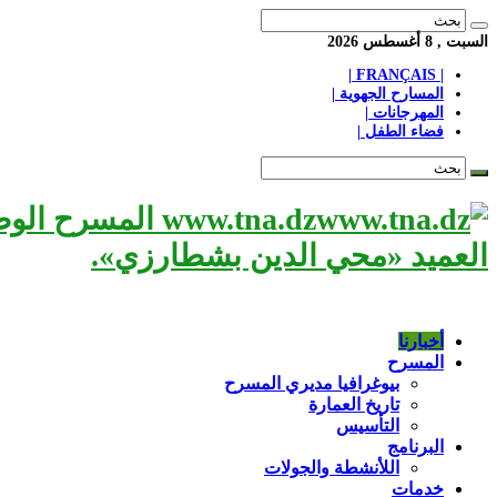
السبت , 8 أغسطس 2026
| FRANÇAIS |
المسارح الجهوية |
المهرجانات |
فضاء الطفل |
www.tna.dz الم
العميد «محي الدين بشطارزي».
أخبارنا
المسرح
بيوغرافيا مديري المسرح
تاريخ العمارة
التأسيس
البرنامج
اللأنشطة والجولات
خدمات