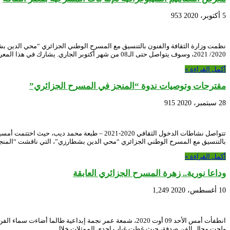
5 أكتوبر، 2020
953
2020/ 2021، وسوف يتواصل حتى الـ08 من شهر أكتوبر الجاري. يشارك في هذا المعرض، إلى …
أكمل القراءة »
مقترحات وتوصيات ندوة “المنجز في المسرح الجزائري”
28 سبتمبر، 2020
915
بالتنسيق مع المسرح الوطني الجزائري “محي الدين بشطارزي”، التي ناقشت “المن
أكمل القراءة »
وداعا نورية.. زهرة المسرح الجزائري العابقة
10 أغسطس، 2020
1,249
ولجت مجال الفن صدفة، حيث غطت غياب إحدى الممثلات خلال …