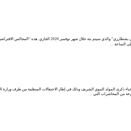
تم وضع برنامج جديد لـ “المجالس الافتراضية” للمسرح الوطني الجزائري “
ء ذكرى المولد النبوي الشريف وذلك في إطار الاحتفالات المنظمة من طرف وزارة الثق