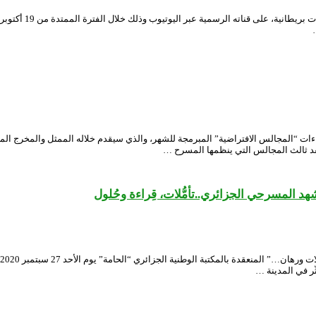
وطني الجزائري صبيحة يوم السبت المقبل (17 أكتوبر 2020)، ثالث لقاءات “المجالس الافتراضية” المبرمجة للشهر، وال
عقد ثالث المجالس التي ينظمها المسرح …
ّر في المدينة …