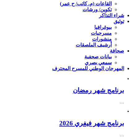
القاعات (م. كاتب/ ح عمر)
تكوين/ ورشات
شراء التذاكر
توثيق
بيوغرافيا
مسرحيات
منشورات
أرشيف الملصقات
صحافة
بيانات صحفية
سمعي بصري
المهرجان الوطني للمسرح المحترف
برنامج شهر رمضان
…
برنامج شهر فيفري 2026
…