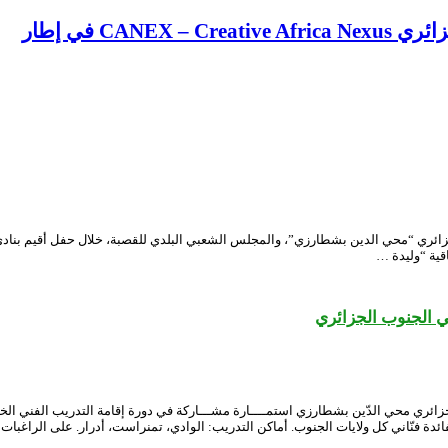
CA في إطار
قية تعاون بين المسرح الوطني الجزائري “محي الدين بشطارزي”، والمجلس الشعبي البلدي للقصبة، خلا
قية “وليدة …
ني الجنوب الجزائري
جزائري محي الدّين بشطارزي استمــــارة مشـــاركة في دورة إقامة التدريب الفني الخ
ئدة فنّاني كل ولايات الجنوب. أماكن التدريب: الوادي، تمنراست، أدرار. على الراغبات