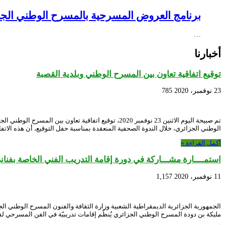
برنامج العروض المسرحية بالمسرح الوطني الجزائري NEX – Creative Africa Nexus
…
أخبارنا
توقيع اتفاقية تعاون بين المسرح الوطني وبلدية القصبة
23 نوفمبر، 2020
785
تم صبيحة اليوم الاثنين 23 نوفمبر 2020، توقيع اتفا
الوطني الجزائري، خلال الندوة الصحفية المنعقدة بمناسبة حفل التوقيع، أن هذه الاتفا
أكمل القراءة »
استمــــارة مشـــاركة في دورة إقامة التدريب الفني الخاصة بفنا
11 نوفمبر، 2020
1,157
الجمهورية الجزائرية الديمقراطية الشعبية وزارة الثقافة والفنون المسرح الوطني ال
مليكة بن دودة المسرح الوطني الجزائري يٌنظّم إقامات تدريبيّة في الفن المسرحي لفا