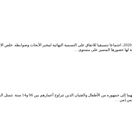
احتضن فضاء “امحمد بن قطاف” بالمسرح الوطني الجزائري، اليوم الإثنين 20 جويلية 2020، اجتماعا تنسيقيا للاتفاق على التسمية
نية لها حضورها المتميز على مستوى …
نظم المسرح الوطني الجزائري “محي ال
زمن (من …