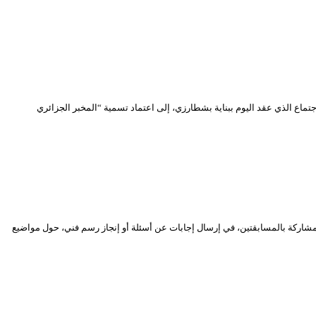
 النهائية لمخبر الأبحاث وضوابطه. خلص الاجتماع الذي عقد اليوم ببناية بشطارزي، إلى اعتماد تسمية “المخبر الجزائري
دين بشطارزي”، مسابقتين افتراضيتين، وجههما إلى جمهوره من الأطفال والفتيان الذين تتراوح أعمارهم بين 06 و14 سنة. تتمثل المشاركة بالمسابقتين، في إرسال إجابات عن أسئلة أو إنجاز رسم فني، حول مواضيع