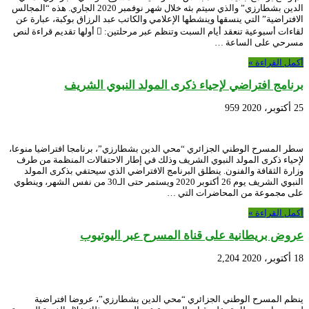
الدين بشطارزي” والذي سيتم بثه خلال شهر نوفمبر 2020 الجاري. هذه “المجالس
الافتراضية” التي ينسقها وينشطها الإعلامي والكاتب عبد الرزاق بوكبة، عبارة عن
لقاءات أسبوعية تنعقد أيام السبت وتنظم عبر مرحلتين:  أولها تقديم قراءة لنص
مسرحي على الساعة …
أكمل القراءة »
برنامج افتراضي لإحياء ذكرى المولد النبوي الشريف
25 أكتوبر، 2020
959
سطر المسرح الوطني الجزائري “محي الدين بشطارزي”، برنامجا افتراضيا منوعا،
لإحياء ذكرى المولد النبوي الشريف وذلك في إطار الاحتفالات المنظمة من طرف
وزارة الثقافة والفنون. ينطلق البرنامج الافتراضي الذي سيحتفي بذكرى المولد
النبوي الشريف يوم 26 أكتوبر 2020 ويستمر حتى الـ30 من نفس الشهر، وينطوي
على مجموعة من المحاضرات التي …
أكمل القراءة »
عروض بريطانية على قناة المسرح عبر اليوتيوب
18 أكتوبر، 2020
2,204
ينظم المسرح الوطني الجزائري “محي الدين بشطارزي”، عروضا افتراضية