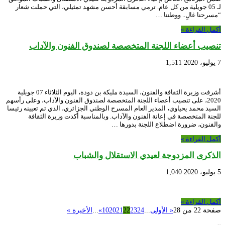
لـ 05 جويلية من كل عام. ترمي مسابقة أحسن مشهد تمثيلي، التي حملت شعار
“مسرحنا غالٍ.. ووطننا …
أكمل القراءة »
تنصيب أعضاء اللجنة المتخصصة لصندوق الفنون والآداب
7 يوليو، 2020
1,511
أشرفت وزيرة الثقافة والفنون، السيدة مليكة بن دودة، اليوم الثلاثاء 07 جويلية
2020، على تنصيب أعضاء اللجنة المتخصصة لصندوق الفنون والآداب، وعلى رأسهم
السيد محمد يحياوي، المدير العام المسرح الوطني الجزائري، الذي تم تعيينه رئيسا
للجنة المتخصصة في إعانة الفنون والآداب. وبالمناسبة أكدت وزيرة الثقافة
والفنون، ضرورة اضطلاع اللجنة بدورها …
أكمل القراءة »
الذكرى المزدوجة لعيدي الاستقلال والشباب
5 يوليو، 2020
1,040
أكمل القراءة »
صفحة 22 من 28
« الأولى
...
24
23
22
21
20
10
»
...
الأخيرة »