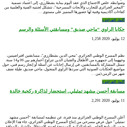
وضوابطه. خلص الاجتماع الذي عقد اليوم ببناية بشطارزي، إلى اعتماد تسمية
“المخبر الجزائري للتجارب والأبحاث المسرحية”، تتشكل لجنتيه الفنية والعلمية من
كفاءات أكاديمية وفنية لها حضورها المتميز على مستوى …
أكمل القراءة »
حكايا الراوي “ماحي صديق” ومسابقتي الأسئلة والرسم
12 يوليو، 2020
1,258
نظم المسرح الوطني الجزائري “محي الدين بشطارزي”، مسابقتين افتراضيتين،
وجههما إلى جمهوره من الأطفال والفتيان الذين تتراوح أعمارهم بين 06 و14 سنة.
تتمثل المشاركة بالمسابقتين، في إرسال إجابات عن أسئلة أو إنجاز رسم فني، حول
مواضيع الحكايات الصوتية التي سردها الراوي المتجول، ماحي صديق، طيلة نصف
شهر من الزمن (من …
أكمل القراءة »
مسابقة أحسن مشهد تمثيلي.. استحضار لذاكرة ركحية خالدة
11 يوليو، 2020
2,291
أعلن المسرح الوطني الجزائري منذ فترة، عن تنظيمه لمسابقة “أحسن مشهد
تمثيلي” حول عرض مسرحي من إنتاج المسرح الوطني الجزائري، جاء هذا الإعلان
ضمن البرنامج الخاص بإحياء الذكرى المزدوجة لعيدي الاستقلال والشباب الموافق