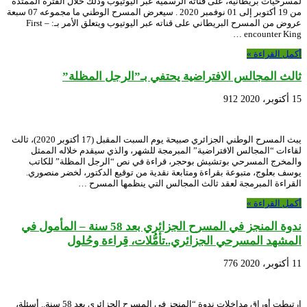
لمسرحيات بريطانية، على قناته الرسمية عبر اليوتيوب وذلك خلال الفترة الممتدة
من 19 أكتوبر إلى 01 نوفمبر 2020 . سيعرض المسرح الوطني ما مجموعه 07 سبعة
عروض من المسرح البريطاني على قناته عبر اليوتيوب ويتعلق الأمر بـ: – First
encounter King …
أكمل القراءة »
ثالث المجالس الافتراضية يحتفي بـ”الرجل المظلة”
15 أكتوبر، 2020
912
يبث المسرح الوطني الجزائري صبيحة يوم السبت المقبل (17 أكتوبر 2020)، ثالث
لقاءات “المجالس الافتراضية” المبرمجة للشهر، والذي سيقدم خلاله الممثل
والمخرج المسرحي بوتشيش بوحجر، قراءة في نص “الرجل المظلة” للكاتب
يوسف بعلوج، متبوعة بقراءة ومتابعة نقدية من توقيع الدكتور، لخضر منصوري.
القراءة المبرمجة لعقد ثالث المجالس التي ينظمها المسرح …
أكمل القراءة »
ندوة المنجز في المسرح الجزائري بعد 58 سنة – المأمول في
المشهد المسرحي الجزائري..تأمُّلات، قِراءة وحُلول
11 أكتوبر، 2020
776
ارتبطت أوراق مداخلات ندوة “المنجز في المسرح الجزائري بعد 58 سنة.. أسئلة،