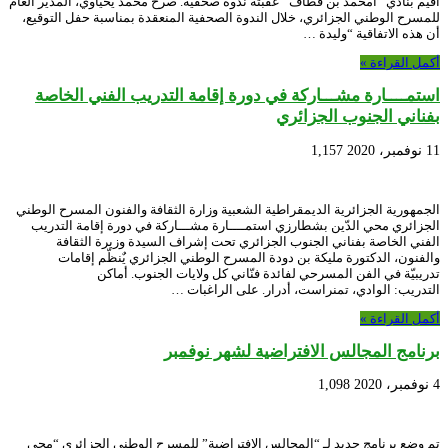
أقيم بنادي “امحمد بن قطاف” عقبته ندوة صحفية. صرح محمد يحياوي، المدير العام
للمسرح الوطني الجزائري، خلال الندوة الصحفية المنعقدة بمناسبة حفل التوقيع،
أن هذه الاتفاقية “وليدة …
أكمل القراءة »
استمــــارة مشـــاركة في دورة إقامة التدريب الفني الخاصة
بفناني الجنوب الجزائري
11 نوفمبر، 2020
1,157
الجمهورية الجزائرية الديمقراطية الشعبية وزارة الثقافة والفنون المسرح الوطني
الجزائري محي الدّين بشطارزي استمــــارة مشـــاركة في دورة إقامة التدريب
الفني الخاصة بفناني الجنوب الجزائري تحت إشراف السيدة وزيرة الثقافة
والفنون، الدكتورة مليكة بن دودة المسرح الوطني الجزائري يٌنظّم إقامات
تدريبيّة في الفن المسرحي لفائدة فنّاني كل ولايات الجنوب. أماكن
التدريب: الوادي، تمنراست، أدرار. على الراغبات …
أكمل القراءة »
برنامج المجالس الافتراضية لشهر نوفمبر
4 نوفمبر، 2020
1,098
تم وضع برنامج جديد لـ “المجالس الافتراضية” للمسرح الوطني الجزائري “محي