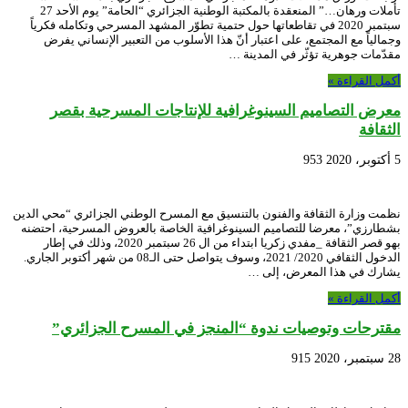
تأملات ورهان…” المنعقدة بالمكتبة الوطنية الجزائري “الحامة” يوم الأحد 27
سبتمبر 2020 في تقاطعاتها حول حتمية تطوّر المشهد المسرحي وتكامله فكرياً
وجمالياً مع المجتمع، على اعتبار أنّ هذا الأسلوب من التعبير الإنساني يفرض
مقدّمات جوهرية تؤثّر في المدينة …
أكمل القراءة »
معرض التصاميم السينوغرافية للإنتاجات المسرحية بقصر
الثقافة
5 أكتوبر، 2020
953
نظمت وزارة الثقافة والفنون بالتنسيق مع المسرح الوطني الجزائري “محي الدين
بشطارزي”، معرضا للتصاميم السينوغرافية الخاصة بالعروض المسرحية، احتضنه
بهو قصر الثقافة _مفدي زكريا ابتداء من ال 26 سبتمبر 2020، وذلك في إطار
الدخول الثقافي 2020/ 2021، وسوف يتواصل حتى الـ08 من شهر أكتوبر الجاري.
يشارك في هذا المعرض، إلى …
أكمل القراءة »
مقترحات وتوصيات ندوة “المنجز في المسرح الجزائري”
28 سبتمبر، 2020
915