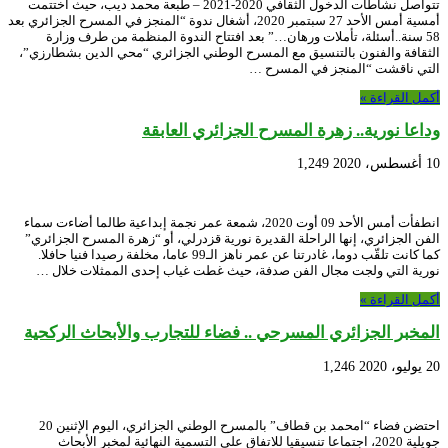
تتواصل نشاطات الدخول الثقافي 2020-2021 – طبعة محمد ديب، حيث اختتمت
أمسية أمس الأحد 27 سبتمبر 2020، أشغال ندوة “المنجز في المسرح الجزائري بعد
58 سنة..أسئلة، تأملات ورهان…” بعد افتتاح الندوة المنظمة من طرف وزارة
الثقافة والفنون بالتنسيق مع المسرح الوطني الجزائري “محي الدين بشطارزي”،
التي ناقشت “المنجز في المسرح …
أكمل القراءة »
وداعا نورية.. زهرة المسرح الجزائري العابقة
10 أغسطس، 2020
1,249
انطفأت أمس الأحد 09 أوت 2020، شمعة عمر نجمة إبداعية طالما أضاءت سماء
الفن الجزائري، إنها الراحلة القديرة نورية قزدرلي، أو “زهرة المسرح الجزائري”
كما كانت تلقّب دوما، غادرتنا عن عمر ناهز الـ99 عاما، مخلفة رصيدا فنيا حافلا.
نورية التي ولجت مجال الفن صدفة، حيث غطت غياب إحدى الممثلات خلال …
أكمل القراءة »
المخبر الجزائري المسرحي .. فضاء للتجارب والأبحاث الركحية
20 يوليو، 2020
1,246
احتضن فضاء “امحمد بن قطاف” بالمسرح الوطني الجزائري، اليوم الإثنين 20
جويلية 2020، اجتماعا تنسيقيا للاتفاق على التسمية النهائية لمخبر الأبحاث