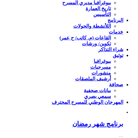
بيوغرافيا مديري المسرح
تاريخ العمارة
التأسيس
البرنامج
اللأنشطة والجولات
خدمات
القاعات (م. كاتب/ ح عمر)
تكوين/ ورشات
شراء التذاكر
توثيق
بيوغرافيا
مسرحيات
منشورات
أرشيف الملصقات
صحافة
بيانات صحفية
سمعي بصري
المهرجان الوطني للمسرح المحترف
برنامج شهر رمضان
…