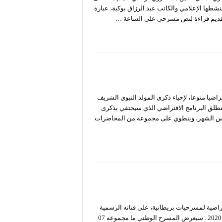
سقها وينشطها الإعلامي والكاتب عبد الرزاق بوكبة، عبارة
يا منوعا، لإحياء ذكرى المولد النبوي الشريف
ينطلق البرنامج الافتراضي الذي سيحتفي بذكرى
الشريف يوم 26 أكتوبر 2020 ويستمر حتى الـ30 من نفس الشهر، وينطوي على مجموعة من المحاضرات
ضية لمسرحيات بريطانية، على قناته الرسمية
عبر اليوتيوب وذلك خلال الفترة الممتدة من 19 أكتوبر إلى 01 نوفمبر 2020 . سيعرض المسرح الوطني ما مجموعه 07