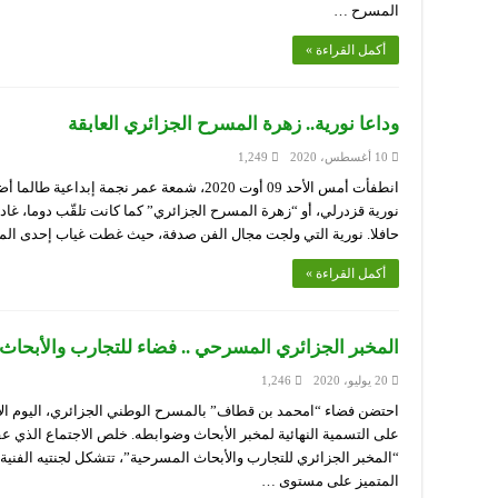
المسرح …
أكمل القراءة »
وداعا نورية.. زهرة المسرح الجزائري العابقة
10 أغسطس، 2020
1,249
انطفأت أمس الأحد 09 أوت 2020، شمعة عمر نجمة إ
حافلا. نورية التي ولجت مجال الفن صدفة، حيث غطت غياب إحدى الم
أكمل القراءة »
المخبر الجزائري المسرحي .. فضاء للتجارب والأبحاث 
20 يوليو، 2020
1,246
على التسمية النهائية لمخبر الأبحاث وضوابطه. خلص الاجتماع الذي عق
“المخبر الجزائري للتجارب والأبحاث المسرحية”، تتشكل لجنتيه الفنية 
المتميز على مستوى …