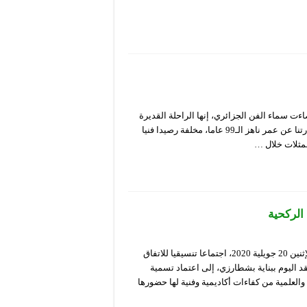
بداعية طالما أضاءت سماء الفن الجزائري، إنها الراحلة القديرة
نورية قزدرلي، أو “زهرة المسرح الجزائري” كما كانت تلقّب دوما، غادرتنا عن عمر ناهز الـ99 عاما، مخلفة رصيدا فنيا
مثلات خلال …
الركحية
احتضن فضاء “امحمد بن قطاف” بالمسرح الوطني الجزائري، اليوم الإثنين 20 جويلية 2020، اجتماعا تنسيقيا للاتفاق
د اليوم ببناية بشطارزي، إلى اعتماد تسمية
والعلمية من كفاءات أكاديمية وفنية لها حضورها