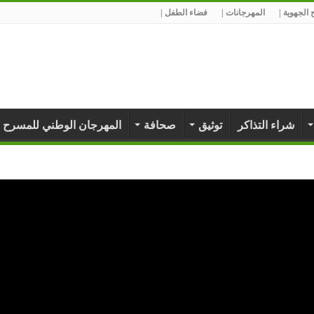
الجهوية |
المهرجانات |
فضاء الطفل |
شراء التذاكر
توثيق
صحافة
المهرجان الوطني للمسرح 