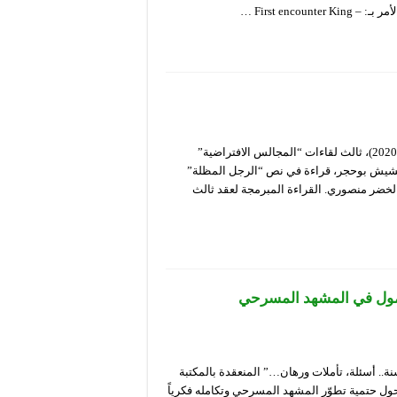
First enc …
يبث المسرح الوطني الجزائري صبيحة يوم السبت المقبل (17 أكتوبر 2020)، ثالث لقاءات “المجالس الافتراضية”
تشيش بوحجر، قراءة في نص “الرجل المظلة”
 لخضر منصوري. القراءة المبرمجة لعقد ثالث
الجزائري بعد 58 سنة – المأمول في المشهد المسرحي
ت أوراق مداخلات ندوة “المنجز في المسرح الجزائري بعد 58 سنة.. أسئلة، تأملات ورهان…” المنعقدة بالمكتبة
يوم الأحد 27 سبتمبر 2020 في تقاطعاتها حول حتمية تطوّر المشهد المسرحي وتكامله فكرياً