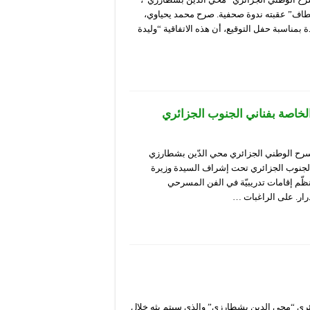
قطاف” عقبته ندوة صحفية. صرح محمد يحياوي،
 بمناسبة حفل التوقيع، أن هذه الاتفاقية “وليدة
الخاصة بفناني الجنوب الجزائري
لمسرح الوطني الجزائري محي الدّين بشطارزي
 الجنوب الجزائري تحت إشراف السيدة وزيرة
نظّم إقامات تدريبيّة في الفن المسرحي
درار. على الراغبات …
ائري “محي الدين بشطارزي” والذي سيتم بثه خلال