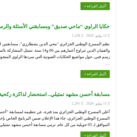
أكمل القراءة »
حكايا الراوي “ماحي صديق” ومسابقتي الأسئلة والرس
12 يوليو، 2020
1,258
نظم المسرح الوطني الجزائري “محي الدين بشطارزي”، مسابقتين افت
والفتيان الذين تتراوح أعمارهم بين 06 و4
رسم فني، حول مواضيع الحكايات الصوتية التي سردها الراوي المت
…
أكمل القراءة »
مسابقة أحسن مشهد تمثيلي.. استحضار لذاكرة ركحية
11 يوليو، 2020
2,291
أعلن المسرح الوطني الجزائري منذ فترة، عن تنظيمه لمسابقة “أ
المسرح الوطني الجزائري، جاء هذا الإعلان ضمن البرنامج الخاص بإحي
الموافق لـ 05 جويلية من كل عام. ترمي مسابقة أحسن مشهد تمثيلي، التي حملت شعار “مسرحنا غالٍ.. ووطننا …
أكمل القراءة »