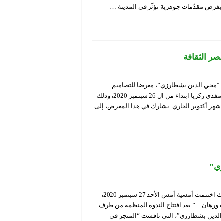
ي يفرض مقدّمات جوهرية تؤثّر في المدينة …
صر الثقافة
 “محي الدين بشطارزي”، معرضا للتصاميم
السينوغرافية الخاصة بالعروض المسرحية، احتضنه بهو قصر الثقافة _مفدي زكريا ابتداء من ال 26 سبتمبر 2020، وذلك
لدخول الثقافي 2020/ 2021، وسوف يتواصل حتى الـ08 من شهر أكتوبر الجاري. يشارك في هذا المعرض، إلى
ري”
تتواصل نشاطات الدخول الثقافي 2020-2021 – طبعة محمد ديب، حيث اختتمت أمسية أمس الأحد 27 سبتمبر 2020،
لجزائري بعد 58 سنة..أسئلة، تأملات ورهان…” بعد افتتاح الندوة المنظمة من طرف
 الدين بشطارزي”، التي ناقشت “المنجز في