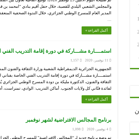
والمجلس الشعبي البلدي للقصبة، خلال حفل أقيم بنادي “امحمد بن 
المدير العام للمسرح الوطني الجزائري، خلال الندوة الصحفية المنعقدة
…
أكمل القراءة »
استمــــارة مشـــاركة في دورة إقامة التدريب الفني 
11 نوفمبر، 2020
1,157
الجمهورية الجزائرية الديمقراطية الشعبية وزارة الثقافة والفنون ا
استمــــارة مشـــاركة في دورة إقامة التدريب الفني الخاصة بفناني
الثقافة والفنون، الدكتورة مليكة بن دودة المسرح الوطني الجزائري يٌ
لفائدة فنّاني كل ولايات الجنوب. أماكن التدريب: الوادي، تمنراست، أ
أكمل القراءة »
رجان
برنامج المجالس الافتراضية لشهر نوفمبر
4 نوفمبر، 2020
1,098
تم وضع برنامج جديد لـ “المجالس الافتراضية” للمسرح الوطني الجز