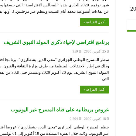
شهر نوفمبر 2020 الجاري. هذه “المجالس الافتراضية” التي ين
ارح” أكتوبر 2023
عن لقاءات أسبوعية تنعقد أيام السبت وتنظم عبر مرحلتين:  أولها تقديم قراءة لنص مسرحي على الساعة …
أكمل القراءة »
برنامج افتراضي لإحياء ذكرى المولد النبوي الشريف
25 أكتوبر، 2020
959
سطر المسرح الوطني الجزائري “محي الدين بشطارزي”، برنامجا افتراض
وذلك في إطار الاحتفالات المنظمة من طرف وزارة الثقافة والفنون. 
المولد النبوي 
التي …
أكمل القراءة »
عروض بريطانية على قناة المسرح عبر اليوتيوب
18 أكتوبر، 2020
2,204
ينظم المسرح الوطني الجزائري “محي الدين بشطارزي”، عروضا افترا