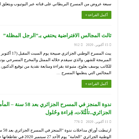
سبعة عروض من المسرح البريطاني على قناته عبر اليوتيوب ويتعلق الأمر بـ: – ounter King
أكمل القراءة »
ثالث المجالس الافتراضية يحتفي بـ”الرجل المظلة”
15 أكتوبر، 2020
912
المبرمجة للشهر، والذي سيقدم خلاله الممثل والمخرج المسرحي بو
للكاتب يوسف بعلوج، متبوعة بقراءة ومتابعة نقدية من توقيع الدكتور،
المجالس التي ينظمها المسرح …
أكمل القراءة »
ندوة المنجز في المسرح 
الجزائري..تأمُّلات، قِراءة وحُلول
11 أكتوبر، 2020
776
ارتبط
الوطنية الجزائري “الحامة” 