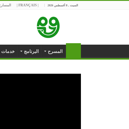
| FRANÇAIS |
المسارح 
السبت , 8 أغسطس 2026
المسرح
البرنامج
خدمات