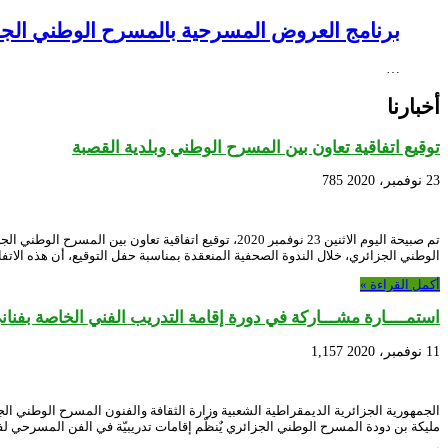
برنامج العروض المسرحية بالمسرح الوطني الجزائري NEX – Creative Africa Nexus
…
أخبارنا
توقيع اتفاقية تعاون بين المسرح الوطني وبلدية القصبة
23 نوفمبر، 2020
785
تم صبيحة اليوم الاثنين 23 نوفمبر 2020، توقيع اتفا
الوطني الجزائري، خلال الندوة الصحفية المنعقدة بمناسبة حفل التوقيع، أن هذه الاتفا
أكمل القراءة »
استمــــارة مشـــاركة في دورة إقامة التدريب الفني الخاصة بفنا
11 نوفمبر، 2020
1,157
الجمهورية الجزائرية الديمقراطية الشعبية وزارة الثقافة والفنون المسرح الوطني ال
مليكة بن دودة المسرح الوطني الجزائري يٌنظّم إقامات تدريبيّة في الفن المسرحي لفا