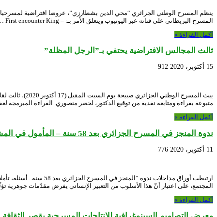
المسرح البريطاني على قناته عبر اليوتيوب ويتعلق الأمر بـ: – First encounter King …
أكمل القراءة »
ثالث المجالس الافتراضية يحتفي بـ”الرجل المظلة”
15 أكتوبر، 2020
912
يبث المسرح ال
متبوعة بقراءة ومتابعة نقدية من توقيع الدكتور، لخضر منصوري. القراءة المبرمجة ل
أكمل القراءة »
ندوة المنجز في المسرح الجزائري بعد 58 سنة – المأمول في المشهد المسرحي الجزائري..تأمُّلات، قِراءة وحُلول
11 أكتوبر، 2020
776
المجتمع، على اعتبار أنّ هذا الأسلوب من التعبير الإنساني يفرض مقدّمات جوهرية تؤث
أكمل القراءة »
معرض التصاميم السينوغرافية للإنتاجات المسرحية بقصر الثقافة