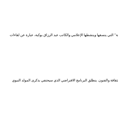
محي الدين بشطارزي” والذي سيتم بثه خلال شهر نوفمبر 2020 الجاري. هذه “المجالس الافتراضية” التي ينسقها وينشطها الإعلامي والكاتب عبد الرزاق بوكبة، عبارة عن لقاءات
افة والفنون. ينطلق البرنامج الافتراضي الذي سيحتفي بذكرى المولد النبوي