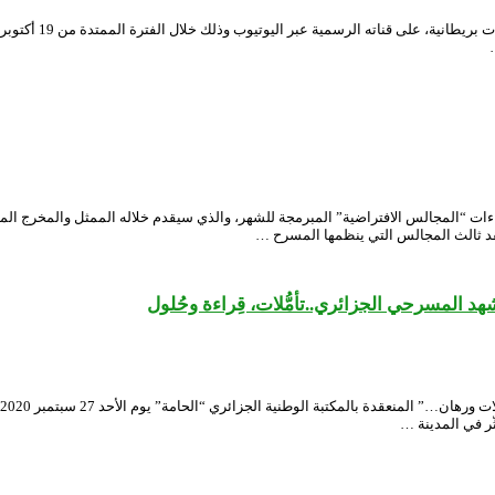
وطني الجزائري صبيحة يوم السبت المقبل (17 أكتوبر 2020)، ثالث لقاءات “المجالس الافتراضية” المبرمجة للشهر، وال
عقد ثالث المجالس التي ينظمها المسرح …
ّر في المدينة …