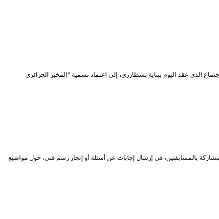
 النهائية لمخبر الأبحاث وضوابطه. خلص الاجتماع الذي عقد اليوم ببناية بشطارزي، إلى اعتماد تسمية “المخبر الجزائري
دين بشطارزي”، مسابقتين افتراضيتين، وجههما إلى جمهوره من الأطفال والفتيان الذين تتراوح أعمارهم بين 06 و14 سنة. تتمثل المشاركة بالمسابقتين، في إرسال إجابات عن أسئلة أو إنجاز رسم فني، حول مواضيع