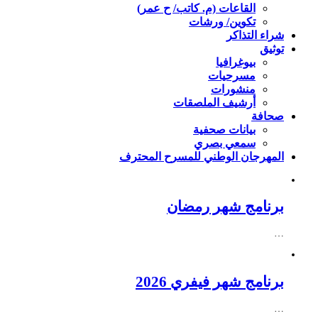
القاعات (م. كاتب/ ح عمر)
تكوين/ ورشات
شراء التذاكر
توثيق
بيوغرافيا
مسرحيات
منشورات
أرشيف الملصقات
صحافة
بيانات صحفية
سمعي بصري
المهرجان الوطني للمسرح المحترف
برنامج شهر رمضان
…
برنامج شهر فيفري 2026
…