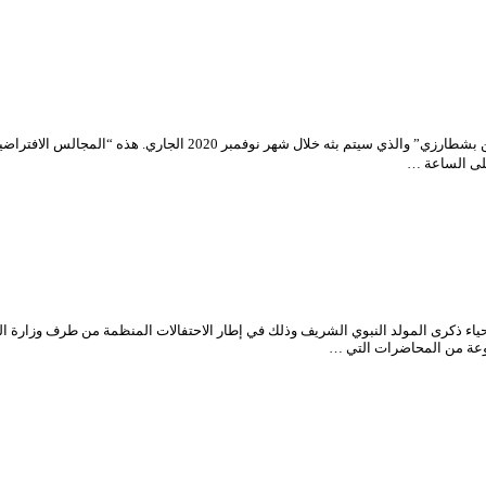
تم وضع برنامج جديد لـ “المجالس الافتراضية” للمسرح الوطني الجزائري “
ء ذكرى المولد النبوي الشريف وذلك في إطار الاحتفالات المنظمة من طرف وزارة الثق