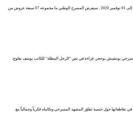
ينظم المسرح الوطني الجزائري “محي الدين بشطارزي”، عروضا افتراضية لمسرحيات بريطانية، على قناته الرسمية عبر اليوتيوب وذلك خلال الفترة الممتدة من 19 أكتوبر إلى 01 نوفمبر 2020 . سيعرض المسرح الوطني ما مجموعه 07 سبعة عروض من
ذي سيقدم خلاله الممثل والمخرج المسرحي بوتشيش بوحجر، قراءة في نص “الرجل المظلة” للكاتب يوسف بعلوج،
ارتبطت أوراق مداخلات ندوة “المنجز في المسرح الجزائري بعد 58 سنة.. أسئلة، تأملات ورهان…” المنعقدة بالمكتبة الوطنية الجزائري “الحامة” يوم الأحد 27 سبتمبر 2020 في تقاطعاتها حول حتمية تطوّر المشهد المسرحي وتكامله فكرياً وجمالياً مع