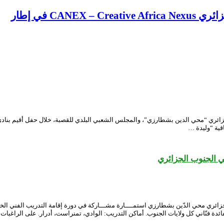
CA في إطار
قية تعاون بين المسرح الوطني الجزائري “محي الدين بشطارزي”، والمجلس الشعبي البلدي للقصبة، خلا
قية “وليدة …
ني الجنوب الجزائري
جزائري محي الدّين بشطارزي استمــــارة مشـــاركة في دورة إقامة التدريب الفني الخ
ئدة فنّاني كل ولايات الجنوب. أماكن التدريب: الوادي، تمنراست، أدرار. على الراغبات