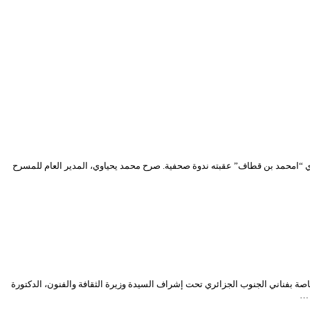
ل حفل أقيم بنادي “امحمد بن قطاف” عقبته ندوة صحفية. صرح محمد يحياوي، المدير العام للمسرح
اصة بفناني الجنوب الجزائري تحت إشراف السيدة وزيرة الثقافة والفنون، الدكتورة
 …