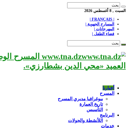
السبت , 8 أغسطس 2026
| FRANÇAIS |
المسارح الجهوية |
المهرجانات |
فضاء الطفل |
www.tna.dz الم
العميد «محي الدين بشطارزي».
أخبارنا
المسرح
بيوغرافيا مديري المسرح
تاريخ العمارة
التأسيس
البرنامج
اللأنشطة والجولات
خدمات