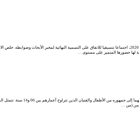
احتضن فضاء “امحمد بن قطاف” بالمسرح الوطني الجزائري، اليوم الإثنين 20 جويلية 2020، اجتماعا تنسيقيا للاتفاق على التسمية
نية لها حضورها المتميز على مستوى …
نظم المسرح الوطني الجزائري “محي ال
زمن (من …