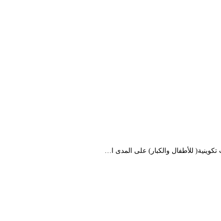
كوينية( للأطفال والكبار) على المدى ا…