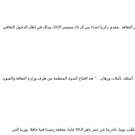
نظمت وزارة الثقافة والفنون بالتنسيق مع المسرح الوطني الجزائري “محي الدين بشطارزي”، معرضا للتصاميم السينوغرافية الخاصة بالعروض المسرحية، احتضنه بهو قصر الثقافة _مفدي زكريا ابتداء من ال 26 سبتمبر 2020، وذلك في إطار الدخول الثقافي
ت الدخول الثقافي 2020-2021 – طبعة محمد ديب، حيث اختتمت أمسية أمس الأحد 27 سبتمبر 2020، أشغال ندوة “المنجز في المسرح الجزائري بعد 58 سنة..أسئلة، تأملات ورهان…” بعد افتتاح الندوة المنظمة من طرف وزارة الثقافة والفنون
انطفأت أمس الأحد 09 أوت 2020، شمعة عمر نجمة إبداعية طالما أضاءت سماء الفن الجزائري، إنها الراحلة القديرة نورية قزدرلي، أو “زهرة المسرح الجزائري” كما كانت تلقّب دوما، غادرتنا عن عمر ناهز الـ99 عاما، مخلفة رصيدا فنيا حافلا. نورية التي