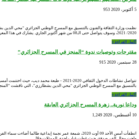
5 أكتوبر، 2020
953
2020/ 2021، وسوف يتواصل حتى الـ08 من شهر أكتوبر الجاري. يشارك في هذا المعرض، إلى …
أكمل القراءة »
مقترحات وتوصيات ندوة “المنجز في المسرح الجزائري”
28 سبتمبر، 2020
915
بالتنسيق مع المسرح الوطني الجزائري “محي الدين بشطارزي”، التي ناقشت “المن
أكمل القراءة »
وداعا نورية.. زهرة المسرح الجزائري العابقة
10 أغسطس، 2020
1,249
ولجت مجال الفن صدفة، حيث غطت غياب إحدى الممثلات خلال …