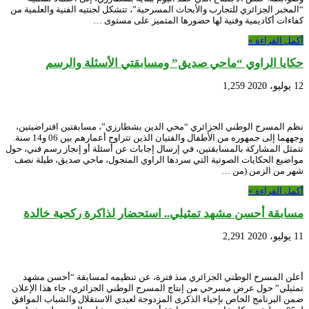
“المخبر الجزائري للتجارب والأبحاث المسرحية”، تتشكل لجنتيه الفنية والعلمية من
كفاءات أكاديمية وفنية لها حضورها المتميز على مستوى …
أكمل القراءة »
حكايا الراوي “ماحي صديق” ومسابقتي الأسئلة والرسم
12 يوليو، 2020
1,259
نظم المسرح الوطني الجزائري “محي الدين بشطارزي”، مسابقتين افتراضيتين،
وجههما إلى جمهوره من الأطفال والفتيان الذين تتراوح أعمارهم بين 06 و14 سنة.
تتمثل المشاركة بالمسابقتين، في إرسال إجابات عن أسئلة أو إنجاز رسم فني، حول
مواضيع الحكايات الصوتية التي سردها الراوي المتجول، ماحي صديق، طيلة نصف
شهر من الزمن (من …
أكمل القراءة »
مسابقة أحسن مشهد تمثيلي.. استحضار لذاكرة ركحية خالدة
11 يوليو، 2020
2,291
أعلن المسرح الوطني الجزائري منذ فترة، عن تنظيمه لمسابقة “أحسن مشهد
تمثيلي” حول عرض مسرحي من إنتاج المسرح الوطني الجزائري، جاء هذا الإعلان
ضمن البرنامج الخاص بإحياء الذكرى المزدوجة لعيدي الاستقلال والشباب الموافق