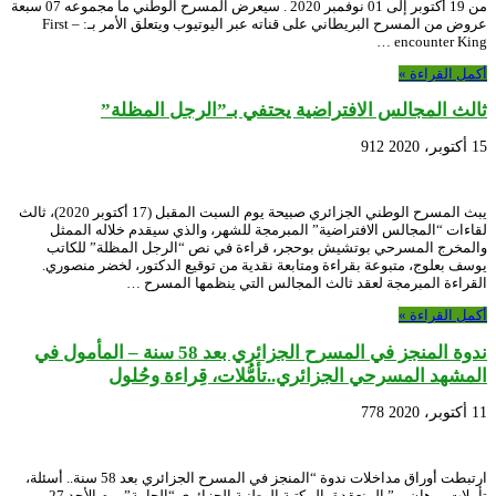
من 19 أكتوبر إلى 01 نوفمبر 2020 . سيعرض المسرح الوطني ما مجموعه 07 سبعة
عروض من المسرح البريطاني على قناته عبر اليوتيوب ويتعلق الأمر بـ: – First
encounter King …
أكمل القراءة »
ثالث المجالس الافتراضية يحتفي بـ”الرجل المظلة”
15 أكتوبر، 2020
912
يبث المسرح الوطني الجزائري صبيحة يوم السبت المقبل (17 أكتوبر 2020)، ثالث
لقاءات “المجالس الافتراضية” المبرمجة للشهر، والذي سيقدم خلاله الممثل
والمخرج المسرحي بوتشيش بوحجر، قراءة في نص “الرجل المظلة” للكاتب
يوسف بعلوج، متبوعة بقراءة ومتابعة نقدية من توقيع الدكتور، لخضر منصوري.
القراءة المبرمجة لعقد ثالث المجالس التي ينظمها المسرح …
أكمل القراءة »
ندوة المنجز في المسرح الجزائري بعد 58 سنة – المأمول في
المشهد المسرحي الجزائري..تأمُّلات، قِراءة وحُلول
11 أكتوبر، 2020
778
ارتبطت أوراق مداخلات ندوة “المنجز في المسرح الجزائري بعد 58 سنة.. أسئلة،
تأملات ورهان…” المنعقدة بالمكتبة الوطنية الجزائري “الحامة” يوم الأحد 27