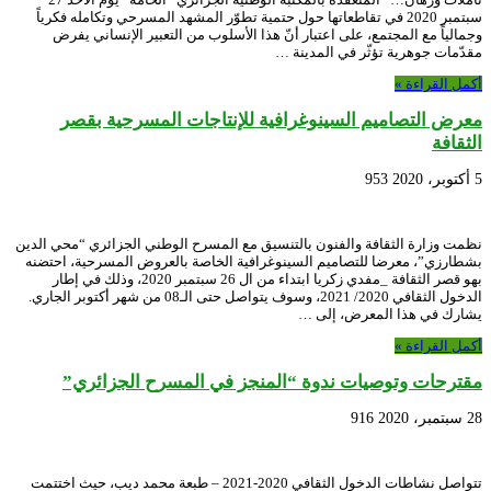
سبتمبر 2020 في تقاطعاتها حول حتمية تطوّر المشهد المسرحي وتكامله فكرياً
وجمالياً مع المجتمع، على اعتبار أنّ هذا الأسلوب من التعبير الإنساني يفرض
مقدّمات جوهرية تؤثّر في المدينة …
أكمل القراءة »
معرض التصاميم السينوغرافية للإنتاجات المسرحية بقصر
الثقافة
5 أكتوبر، 2020
953
نظمت وزارة الثقافة والفنون بالتنسيق مع المسرح الوطني الجزائري “محي الدين
بشطارزي”، معرضا للتصاميم السينوغرافية الخاصة بالعروض المسرحية، احتضنه
بهو قصر الثقافة _مفدي زكريا ابتداء من ال 26 سبتمبر 2020، وذلك في إطار
الدخول الثقافي 2020/ 2021، وسوف يتواصل حتى الـ08 من شهر أكتوبر الجاري.
يشارك في هذا المعرض، إلى …
أكمل القراءة »
مقترحات وتوصيات ندوة “المنجز في المسرح الجزائري”
28 سبتمبر، 2020
916
تتواصل نشاطات الدخول الثقافي 2020-2021 – طبعة محمد ديب، حيث اختتمت