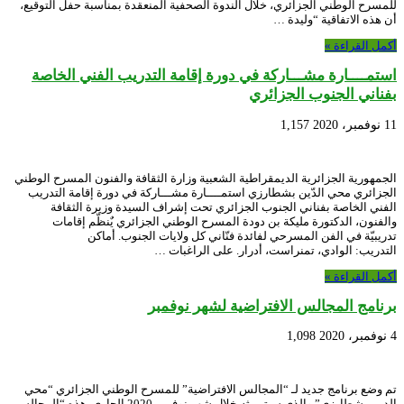
للمسرح الوطني الجزائري، خلال الندوة الصحفية المنعقدة بمناسبة حفل التوقيع،
أن هذه الاتفاقية “وليدة …
أكمل القراءة »
استمــــارة مشـــاركة في دورة إقامة التدريب الفني الخاصة
بفناني الجنوب الجزائري
11 نوفمبر، 2020
1,157
الجمهورية الجزائرية الديمقراطية الشعبية وزارة الثقافة والفنون المسرح الوطني
الجزائري محي الدّين بشطارزي استمــــارة مشـــاركة في دورة إقامة التدريب
الفني الخاصة بفناني الجنوب الجزائري تحت إشراف السيدة وزيرة الثقافة
والفنون، الدكتورة مليكة بن دودة المسرح الوطني الجزائري يٌنظّم إقامات
تدريبيّة في الفن المسرحي لفائدة فنّاني كل ولايات الجنوب. أماكن
التدريب: الوادي، تمنراست، أدرار. على الراغبات …
أكمل القراءة »
برنامج المجالس الافتراضية لشهر نوفمبر
4 نوفمبر، 2020
1,098
تم وضع برنامج جديد لـ “المجالس الافتراضية” للمسرح الوطني الجزائري “محي
الدين بشطارزي” والذي سيتم بثه خلال شهر نوفمبر 2020 الجاري. هذه “المجالس