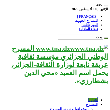
الإثنين , 10 أغسطس 2026
| FRANÇAIS |
المسارح الجهوية |
المهرجانات |
فضاء الطفل |
www.tna.dz المسرح
الوطني الجزائري مؤسسة ثقافية
عريقة تابعة لوزارة الثقافة-الجزائر،
يحمل اسم العميد «محي الدين
بشطارزي».
أخبارنا
المسرح
بيوغرافيا مديري المسرح