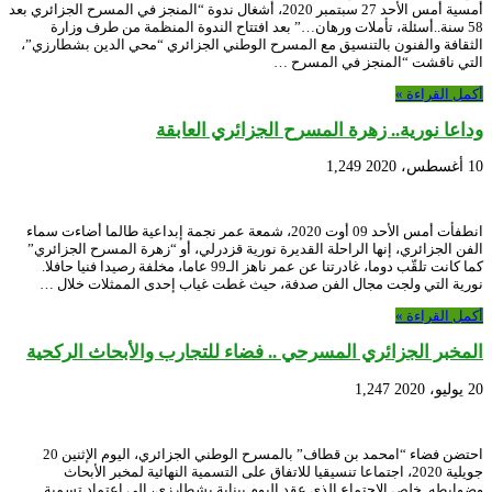
أمسية أمس الأحد 27 سبتمبر 2020، أشغال ندوة “المنجز في المسرح الجزائري بعد
58 سنة..أسئلة، تأملات ورهان…” بعد افتتاح الندوة المنظمة من طرف وزارة
الثقافة والفنون بالتنسيق مع المسرح الوطني الجزائري “محي الدين بشطارزي”،
التي ناقشت “المنجز في المسرح …
أكمل القراءة »
وداعا نورية.. زهرة المسرح الجزائري العابقة
10 أغسطس، 2020
1,249
انطفأت أمس الأحد 09 أوت 2020، شمعة عمر نجمة إبداعية طالما أضاءت سماء
الفن الجزائري، إنها الراحلة القديرة نورية قزدرلي، أو “زهرة المسرح الجزائري”
كما كانت تلقّب دوما، غادرتنا عن عمر ناهز الـ99 عاما، مخلفة رصيدا فنيا حافلا.
نورية التي ولجت مجال الفن صدفة، حيث غطت غياب إحدى الممثلات خلال …
أكمل القراءة »
المخبر الجزائري المسرحي .. فضاء للتجارب والأبحاث الركحية
20 يوليو، 2020
1,247
احتضن فضاء “امحمد بن قطاف” بالمسرح الوطني الجزائري، اليوم الإثنين 20
جويلية 2020، اجتماعا تنسيقيا للاتفاق على التسمية النهائية لمخبر الأبحاث
وضوابطه. خلص الاجتماع الذي عقد اليوم ببناية بشطارزي، إلى اعتماد تسمية