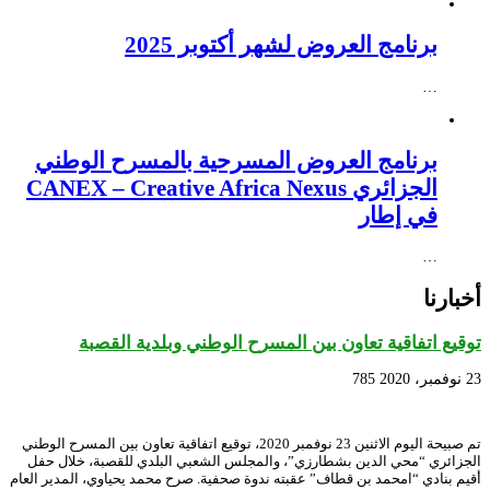
برنامج العروض لشهر أكتوبر 2025
…
برنامج العروض المسرحية بالمسرح الوطني
الجزائري CANEX – Creative Africa Nexus
في إطار
…
أخبارنا
توقيع اتفاقية تعاون بين المسرح الوطني وبلدية القصبة
23 نوفمبر، 2020
785
تم صبيحة اليوم الاثنين 23 نوفمبر 2020، توقيع اتفاقية تعاون بين المسرح الوطني
الجزائري “محي الدين بشطارزي”، والمجلس الشعبي البلدي للقصبة، خلال حفل
أقيم بنادي “امحمد بن قطاف” عقبته ندوة صحفية. صرح محمد يحياوي، المدير العام