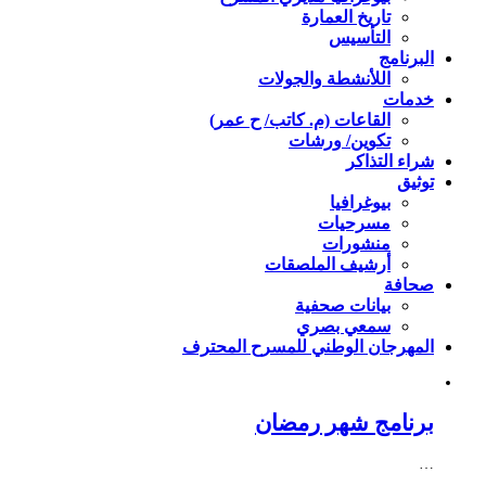
تاريخ العمارة
التأسيس
البرنامج
اللأنشطة والجولات
خدمات
القاعات (م. كاتب/ ح عمر)
تكوين/ ورشات
شراء التذاكر
توثيق
بيوغرافيا
مسرحيات
منشورات
أرشيف الملصقات
صحافة
بيانات صحفية
سمعي بصري
المهرجان الوطني للمسرح المحترف
برنامج شهر رمضان
…