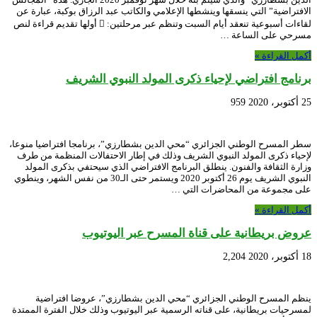
الافتراضية” التي ينسقها وينشطها الإعلامي والكاتب عبد الرزاق بوكبة، عبارة عن
لقاءات أسبوعية تنعقد أيام السبت وتنظم عبر مرحلتين:  أولها تقديم قراءة لنص
مسرحي على الساعة …
أكمل القراءة »
برنامج افتراضي لإحياء ذكرى المولد النبوي الشريف
25 أكتوبر، 2020
959
سطر المسرح الوطني الجزائري “محي الدين بشطارزي”، برنامجا افتراضيا منوعا،
لإحياء ذكرى المولد النبوي الشريف وذلك في إطار الاحتفالات المنظمة من طرف
وزارة الثقافة والفنون. ينطلق البرنامج الافتراضي الذي سيحتفي بذكرى المولد
النبوي الشريف يوم 26 أكتوبر 2020 ويستمر حتى الـ30 من نفس الشهر، وينطوي
على مجموعة من المحاضرات التي …
أكمل القراءة »
عروض بريطانية على قناة المسرح عبر اليوتيوب
18 أكتوبر، 2020
2,204
ينظم المسرح الوطني الجزائري “محي الدين بشطارزي”، عروضا افتراضية
لمسرحيات بريطانية، على قناته الرسمية عبر اليوتيوب وذلك خلال الفترة الممتدة