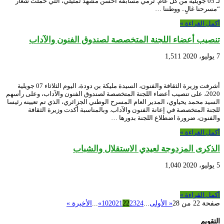
لـ 05 جويلية من كل عام. ترمي مسابقة أحسن مشهد تمثيلي، التي حملت شعار
“مسرحنا غالٍ.. ووطننا …
أكمل القراءة »
تنصيب أعضاء اللجنة المتخصصة لصندوق الفنون والآداب
7 يوليو، 2020
1,511
أشرفت وزيرة الثقافة والفنون، السيدة مليكة بن دودة، اليوم الثلاثاء 07 جويلية
2020، على تنصيب أعضاء اللجنة المتخصصة لصندوق الفنون والآداب، وعلى رأسهم
السيد محمد يحياوي، المدير العام المسرح الوطني الجزائري، الذي تم تعيينه رئيسا
للجنة المتخصصة في إعانة الفنون والآداب. وبالمناسبة أكدت وزيرة الثقافة
والفنون، ضرورة اضطلاع اللجنة بدورها …
أكمل القراءة »
الذكرى المزدوجة لعيدي الاستقلال والشباب
5 يوليو، 2020
1,040
أكمل القراءة »
صفحة 22 من 28
« الأولى
...
24
23
22
21
20
10
»
...
الأخيرة »
التقويم