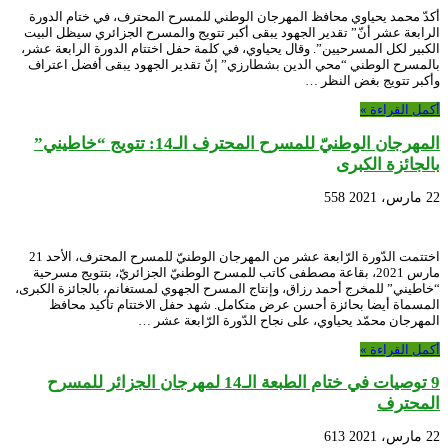
أكدّ محمد يحياوي محافظ المهرجان الوطني للمسرح المحترف، في ختام الدورة
الرابعة عشر أنّ” تقدير الجهود يبقى أكبر تتويج والمسرح الجزائري سيظل البيت
الكبير لكل المسرحيين”. وقال يحياوي، في كلمة حفل اختتام الدورة الرابعة عشر،
بالمسرح الوطني “محي الدين بشطارزي” إنّ تقدير الجهود يبقى أفضل اعتراف
وأكبر تتويج بغض النظر …
أكمل القراءة »
المهرجان الوطنيّ للمسرح المحترف الـ14: تتويج “خاطيني”
بالجائزة الكبرى
22 مارس، 2021
558
اختتمت الدّورة الرّابعة عشر من المهرجان الوطنيّ للمسرح المحترف، الأحد 21
مارس 2021، بقاعة مصطفى كاتب للمسرح الوطنيّ الجزائريّ، بتتويج مسرحية
“خاطيني” للمخرج أحمد رزاق، وإنتاج المسرح الجهوي لمستغانم، بالجائزة الكبرى،
المسماة أيضا بحائزة أحسن عرض متكامل. شهد حفل الاختتام تأكيد محافظ
المهرجان محمّد يحياوي، على نجاح الدّورة الرّابعة عشر …
أكمل القراءة »
9 توصيات في ختام الطبعة الـ14 لمهرجان الجزائر للمسرح
المحترف
22 مارس، 2021
613