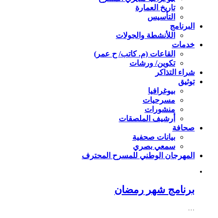
تاريخ العمارة
التأسيس
البرنامج
اللأنشطة والجولات
خدمات
القاعات (م. كاتب/ ح عمر)
تكوين/ ورشات
شراء التذاكر
توثيق
بيوغرافيا
مسرحيات
منشورات
أرشيف الملصقات
صحافة
بيانات صحفية
سمعي بصري
المهرجان الوطني للمسرح المحترف
برنامج شهر رمضان
…