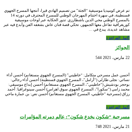
تم عرض كوميديا موسيقية “الجثة” من تصميم الهادي قيرا، أنتجها المسرح الجهوي
قسنطينة، في سهرة اختتام المهرجان الوطني للمسرح المحترف في دورته 14
بالمسرح الوطني محي الدين باشطارزي. تدور الحكاية عبر لوحات موسيقية
كوريغرافية تفاعل معها الجمهور، تحكي قصة فنان عاش بشغفه الفن وأبدع فيه عبر
مشاهد عديدة، يبدع في …
أكمل القراءة »
الجوائز
22 مارس، 2021
544
أحسن عمل مسرحي متكامل: “خاطيني” (المسرح الجهوي مستغانم) أحسن أداء
نسائي: نجلى طارلي (“أرامل”، المسرح الجهوي قسنطينة) أحسن أداء رجالي:
بوحجر بودشيش (“خاطيني”، المسرح الجهوي مستغانم) أحسن إبداع موسيقي:
محمد زامي (“سكورا”، المسرح الجهوي سوق اهراس) أحسن سينوغرافيا: أحمد
رزاق (مسرحية “خاطيني، المسرح الجهوي مستغانم) أحسن نص: بن عمارة ماحي
…
أكمل القراءة »
مسرحية “شكون يخدع شكون”: عالم دمرته المؤامرات
21 مارس، 2021
748