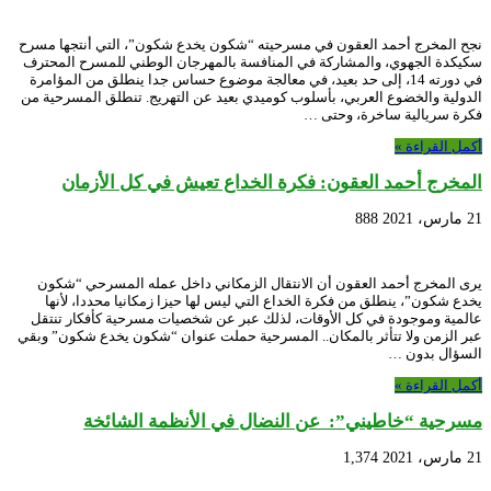
نجح المخرج أحمد العقون في مسرحيته “شكون يخدع شكون”، التي أنتجها مسرح
سكيكدة الجهوي، والمشاركة في المنافسة بالمهرجان الوطني للمسرح المحترف
في دورته 14، إلى حد بعيد، في معالجة موضوع حساس جدا ينطلق من المؤامرة
الدولية والخضوع العربي، بأسلوب كوميدي بعيد عن التهريج. تنطلق المسرحية من
فكرة سريالية ساخرة، وحتى …
أكمل القراءة »
المخرج أحمد العقون: فكرة الخداع تعيش في كل الأزمان
21 مارس، 2021
888
يرى المخرج أحمد العقون أن الانتقال الزمكاني داخل عمله المسرحي “شكون
يخدع شكون”، ينطلق من فكرة الخداع التي ليس لها حيزا زمكانيا محددا، لأنها
عالمية وموجودة في كل الأوقات، لذلك عبر عن شخصيات مسرحية كأفكار تنتقل
عبر الزمن ولا تتأثر بالمكان.. المسرحية حملت عنوان “شكون يخدع شكون” وبقي
السؤال بدون …
أكمل القراءة »
مسرحية “خاطيني”: عن النضال في الأنظمة الشائخة
21 مارس، 2021
1,374