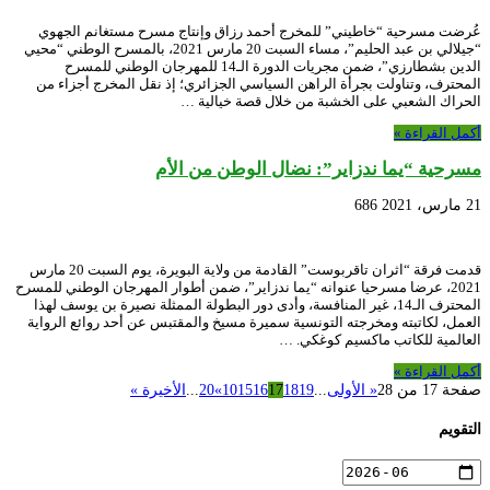
عُرضت مسرحية “خاطيني” للمخرج أحمد رزاق وإنتاج مسرح مستغانم الجهوي
“جيلالي بن عبد الحليم”، مساء السبت 20 مارس 2021، بالمسرح الوطني “محيي
الدين بشطارزي”، ضمن مجريات الدورة الـ14 للمهرجان الوطني للمسرح
المحترف، وتناولت بجرأة الراهن السياسي الجزائري؛ إذ نقل المخرج أجزاء من
الحراك الشعبي على الخشبة من خلال قصة خيالية …
أكمل القراءة »
مسرحية “يما ندزاير”: نضال الوطن من الأم
21 مارس، 2021
686
قدمت فرقة “اثران تاقربوست” القادمة من ولاية البويرة، يوم السبت 20 مارس
2021، عرضا مسرحيا عنوانه “يما ندزاير”، ضمن أطوار المهرجان الوطني للمسرح
المحترف الـ14، غير المنافسة، وأدى دور البطولة الممثلة نصيرة بن يوسف لهذا
العمل، لكاتبته ومخرجته التونسية سميرة مسيخ والمقتبس عن أحد روائع الرواية
العالمية للكاتب ماكسيم كوغكي. …
أكمل القراءة »
صفحة 17 من 28
« الأولى
...
19
18
17
16
15
10
»
20
...
الأخيرة »
التقويم