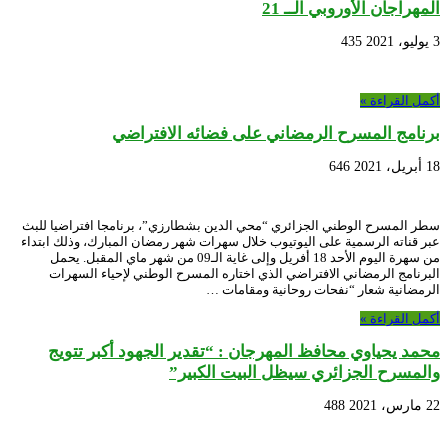
المهراجان الأوروبي الــ 21
3 يوليو، 2021
435
أكمل القراءة »
برنامج المسرح الرمضاني على فضائه الافتراضي
18 أبريل، 2021
646
سطر المسرح الوطني الجزائري “محي الدين بشطارزي”، برنامجا افتراضيا للبث
عبر قناته الرسمية على اليوتيوب خلال سهرات شهر رمضان المبارك، وذلك ابتداء
من سهرة اليوم الأحد 18 أفريل وإلى غاية الـ09 من شهر ماي المقبل. يحمل
البرنامج الرمضاني الافتراضي الذي اختاره المسرح الوطني لإحياء السهرات
الرمضانية شعار “نفحات روحانية ومقامات …
أكمل القراءة »
محمد يحياوي محافظ المهرجان : “تقدير الجهود أكبر تتويج
والمسرح الجزائري سيظل البيت الكبير”
22 مارس، 2021
488