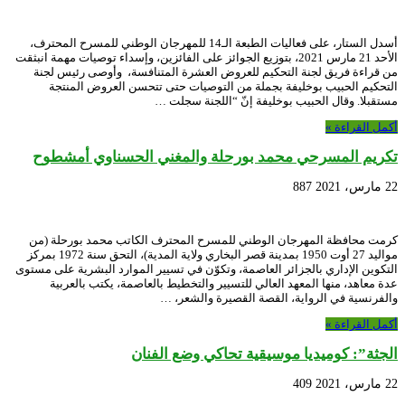
أسدل الستار، على فعاليات الطبعة الـ14 للمهرجان الوطني للمسرح المحترف،
الأحد 21 مارس 2021، بتوزيع الجوائز على الفائزين، وإسداء توصيات مهمة انبثقت
من قراءة فريق لجنة التحكيم للعروض العشرة المتنافسة، وأوصى رئيس لجنة
التحكيم الحبيب بوخليفة بجملة من التوصيات حتى تتحسن العروض المنتجة
مستقبلا. وقال الحبيب بوخليفة إنّ “اللجنة سجلت …
أكمل القراءة »
تكريم المسرحي محمد بورحلة والمغني الحسناوي أمشطوح
22 مارس، 2021
887
كرمت محافظة المهرجان الوطني للمسرح المحترف الكاتب محمد بورحلة (من
مواليد 27 أوت 1950 بمدينة قصر البخاري ولاية المدية)، التحق سنة 1972 بمركز
التكوين الإداري بالجزائر العاصمة، وتكوّن في تسيير الموارد البشرية على مستوى
عدة معاهد، منها المعهد العالي للتسيير والتخطيط بالعاصمة، يكتب بالعربية
والفرنسية في الرواية، القصة القصيرة والشعر، …
أكمل القراءة »
الجثة”: كوميديا موسيقية تحاكي وضع الفنان
22 مارس، 2021
409