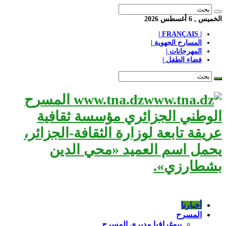
الخميس , 6 أغسطس 2026
| FRANÇAIS |
المسارح الجهوية |
المهرجانات |
فضاء الطفل |
www.tna.dz المسرح
الوطني الجزائري مؤسسة ثقافية
عريقة تابعة لوزارة الثقافة-الجزائر،
يحمل اسم العميد «محي الدين
بشطارزي».
أخبارنا
المسرح
بيوغرافيا مديري المسرح