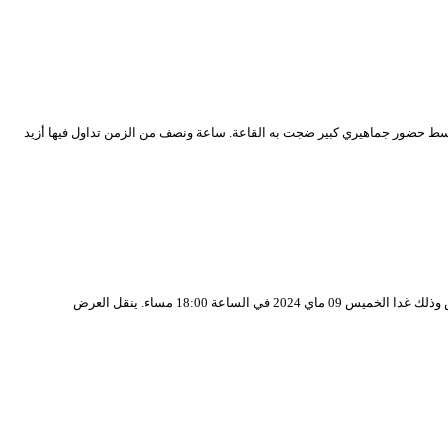
” للتعاونية الثقافية والفنية “نوارة إيدامي” يوم الخميس 02 ماي 2024 في الساعة السادسة مساءا وسط حضور جماهيري كبير ضجت به القاعة. ساعة ونصف من الزمن تداول فيها أزيد
يقدم المسرح الوطني الجزائري بمساهمة المسرح الجهوي تيزي وزو العرض الشرفي للإنتاج الفني الجديد الموسوم ب”ضد الطبيعة” من تصميم الكوريغراف سليمان حابس وذلك غدا الخميس 09 ماي 2024 في الساعة 18:00 مساء. ينقل العرض