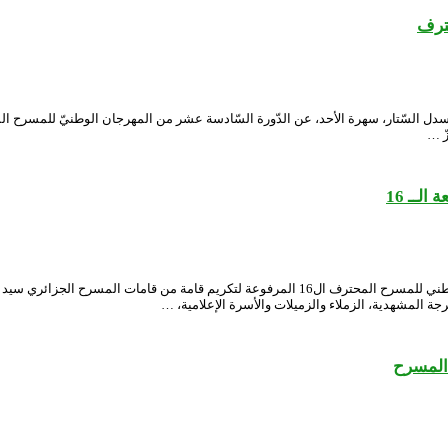
حترف
دل السّتار، سهرة الأحد، عن الدّورة السّادسة عشر من المهرجان الوطنيّ للمسرح ا
ّ …
لــ 16
صعدت لجنة التحكيم متمثلة في الفنانة فضيلة حشماوي رئيسا في ختام المهرجان الوطني للمسرح المحترف 
 المشهدية، الزملاء والزميلات والأسرة الإعلامية، …
 المسرح