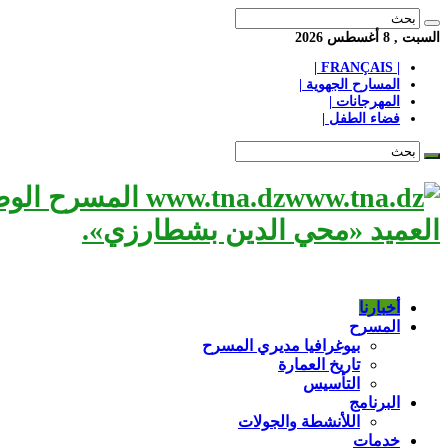
السبت , 8 أغسطس 2026
| FRANÇAIS |
المسارح الجهوية |
المهرجانات |
فضاء الطفل |
www.tna.dz الم
العميد «محي الدين بشطارزي».
أخبارنا
المسرح
بيوغرافيا مديري المسرح
تاريخ العمارة
التأسيس
البرنامج
اللأنشطة والجولات
خدمات