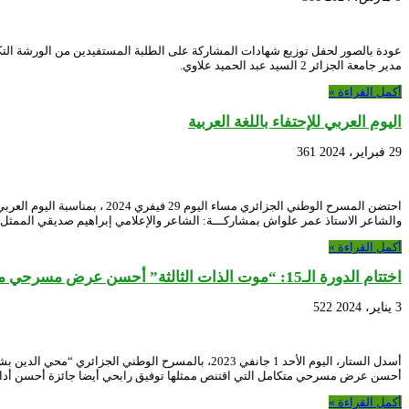
عودة بالصور لحفل توزيع شهادات المشاركة على الطلبة المستفيدين من الورشة التكوي
مدير جامعة الجزائر 2 السيد عبد الحميد علاوي.
أكمل القراءة »
اليوم العربي للإحتفاء باللغة العربية
29 فبراير، 2024
361
احتضن المسرح الوطني الجزائر
والشاعر الاستاذ عمر علواش بمشاركـــة: الشاعر والإعلامي إبراهيم صديقي الممثل ا
أكمل القراءة »
اختتام الدورة الـ15: “موت الذات الثالثة” أحسن عرض مسرحي متكامل
3 يناير، 2024
522
أسدل الستار، اليوم الأحد 1 جانفي 2023، بالمسرح
أحسن عرض مسرحي متكامل التي اقتنص ممثلها توفيق رابحي أيضا جائزة أحسن أد
أكمل القراءة »