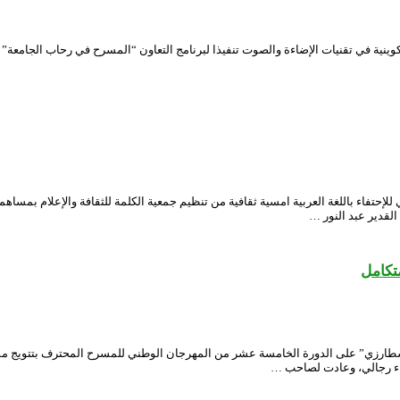
نية في تقنيات الإضاءة والصوت تنفيذا لبرنامج التعاون “المسرح في رحاب الجامعة” 
ي مساء اليوم 29 فيفري 2024 ، بمناسبة اليوم العربي للإحتفاء باللغة العربية امسية ثقافية من تنظيم جمعية الك
لقدير عبد النور …
 الوطني الجزائري “محي الدين بشطارزي” على الدورة الخامسة عشر من المهرجان الوطني للمسرح الم
اء رجالي، وعادت لصاحب …