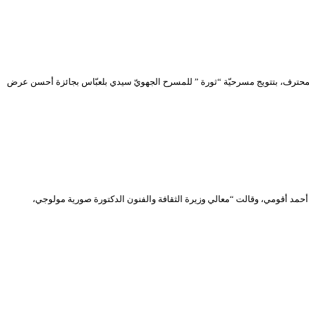
لمحترف، بتتويج مسرحيّة “ثورة ” للمسرح الجهويّ سيدي بلعبّاس بجائزة أحسن عرض
ال16 المرفوعة لتكريم قامة من قامات المسرح الجزائري سيد أحمد أقومي، وقالت “معالي وزيرة الثقافة والفنون الدكتورة صورية مولوجي،