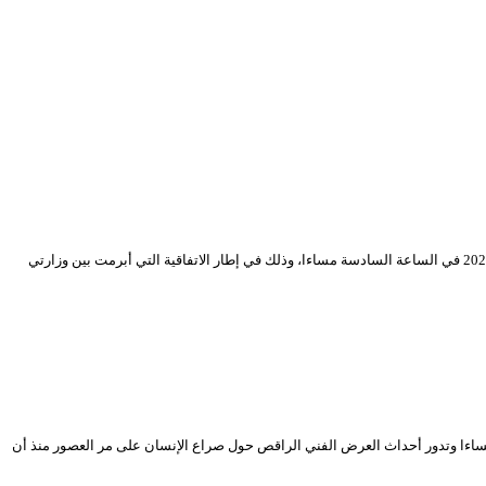
عرضت ضمن فعاليات برنامج “المسرح في رحاب الجامعة” بالمسرح الوطني الجزائري مسرحية “لست وحدي” للمخرج جمال قرمي لتعاونية الفن والمسرح يوم 29 أفريل 2024 في الساعة السادسة مساءا، وذلك في إطار الاتفاقية التي أبرمت بين وزارتي
” من تصميم الكوريغراف فايزة معمري للجمعية الثقافية “بروفيل” وذلك يوم 03 ماي 2024 في الساعة الخامسة مساءا وتدور أحداث العرض الفني الراقص حول صراع الإنسان على مر العصور منذ أن