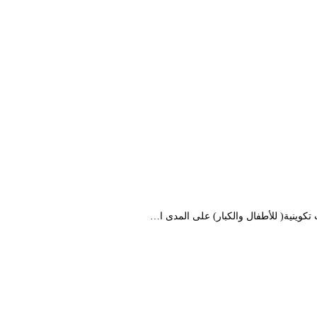
كوينية( للأطفال والكبار) على المدى ا…