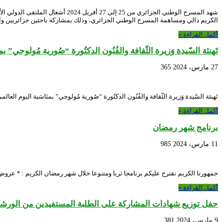
شهد المسرح الوطني الجزائري من 5
الكريم دالي ومساهمة المسرح الوطني الجزائري، وذلك بمشاركة باحثين جزائريين وأ
أكمل القراءة »
تَهنئة السّيدة وَزيرة الثّقافة والفُنُون الدكتُورة “صُورية مُولوجي” بمنَاسَ
27 مارس، 2024
365
تَهنئة السّيدة وَزيرة الثّقافة والفُنُون الدكتُورة “صُورية مُولوجي” بمنَاسَبة اليوم العالمي للمسر
أكمل القراءة »
برنامج شهر رمضان
11 مارس، 2024
985
جمهورنا الكريم نقترح عليكم برنامجا ثريا ومتنوعا خلال شهر رمضان الكريم : * عروض
أكمل القراءة »
حفل توزيع شهادات المشاركة على الطلبة المستفيدين من الورشة 
9 مارس، 2024
381