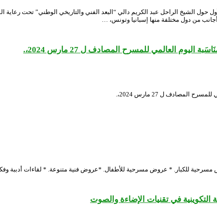
2 إلى 27 أفريل 2024 أشغال الملتقى الدولي الأول حول الشيخ الراحل عبد الكريم دالي “البعد الفني والتاري
جانب من دول مختلفة منها إسبانيا وتونس، …
بة اليوم العالمي للمسرح المصادف ل 27 مارس 2024،.
ح المصادف ل 27 مارس 2024،.
 مسرحية للكبار. * عروض مسرحية للأطفال. *عروض فنية متنوعة. * لقاءات أدببة وفكرية.
التكوينية في تقنيات الإضاءة والصوت