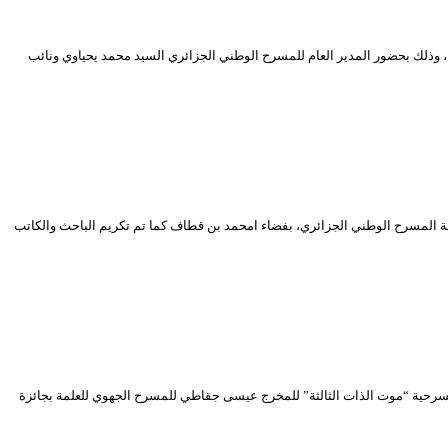
، وذلك بحضور المدير العام للمسرح الوطني الجزائري السيد محمد يحياوي ونائب
لمة للثقافة والإعلام بمساهمة المسرح الوطني الجزائري، بفضاء امحمد بن قطاف كما تم تكريم الباحث والكاتب
حترف بتتويج مسرحية “موت الذات الثالثة” للمخرج عيسى جقاطي للمسرح الجهوي للعلمة بجائزة