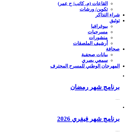
القاعات (م. كاتب/ ح عمر)
تكوين/ ورشات
شراء التذاكر
توثيق
بيوغرافيا
مسرحيات
منشورات
أرشيف الملصقات
صحافة
بيانات صحفية
سمعي بصري
المهرجان الوطني للمسرح المحترف
برنامج شهر رمضان
…
برنامج شهر فيفري 2026
…