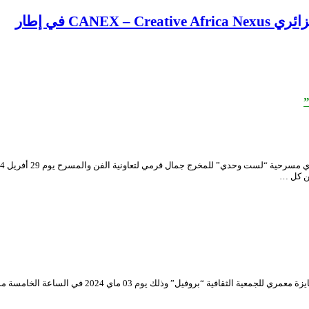
CA في إطار
من كل …
استضاف المسرح الوطني الجزائري العرض الأول لـ”منشأ