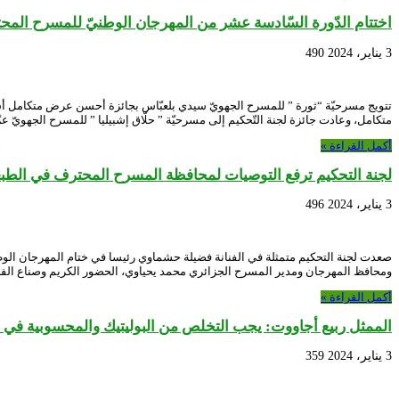
اختتام الدّورة السّادسة عشر من المهرجان الوطنيّ للمسرح الم
3 يناير، 2024
490
تتويج مسرحيّة “ثورة ” للمسرح الجهويّ سيدي بلعبّاس بجائزة أحسن عرض متكامل أس
متكامل، وعادت جائزة لجنة التّحكيم إلى مسرحيّة ” حلّاق إشبيليا ” للمسرح الجهويّ عز
أكمل القراءة »
لجنة التحكيم ترفع التوصيات لمحافظة المسرح المحترف في الطبعة ا
3 يناير، 2024
496
ومحافظ المهرجان ومدير المسرح الجزائري محمد يحياوي، الحضور الكريم وصناع الفرجة
أكمل القراءة »
الممثل ربيع أجاووت: يجب التخلص من البوليتيك والمحسوبية في
3 يناير، 2024
359