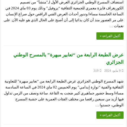
استضاف المسرح الوطني الجزائري العرض الأول لـ”منشأ” من تصميم
الكوريغراف فايزة معمري للجمعية الثقافية “بروفيل” وذلك يوم 03 ماي 2024 في
الساعة الخامسة مساءا وتدور أحداث العرض الفني الراقص حول صراع الإنسان
على مر العصور منذ أن كان بدائيا إلى أن أصبح على الحال الذي هو عليه الآن. على
نغمات …
أكمل القراءة »
عرض الطبعة الرابعة من “تعابير مبهرة” بالمسرح الوطني
الجزائري
9 مايو، 2024
319
شهد المسرح الوطني الجزائري عرض الطبعة الرابعة من “تعابير مبهرة” للتعاونية
الثقافية والفنية “نوارة إيدامي” يوم الخميس 02 ماي 2024 في الساعة السادسة
مساءا وسط حضور جماهيري كبير ضجت به القاعة. ساعة ونصف من الزمن تداول
فيها أزيد من سبعين راقصا من مختلف الفئات العمرية على خشبة المسرح
الوطني، جسدوا …
أكمل القراءة »