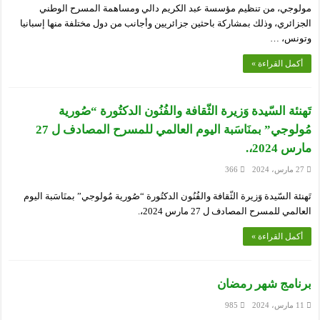
مولوجي، من تنظيم مؤسسة عبد الكريم دالي ومساهمة المسرح الوطني
الجزائري، وذلك بمشاركة باحثين جزائريين وأجانب من دول مختلفة منها إسبانيا
وتونس، …
أكمل القراءة »
تَهنئة السّيدة وَزيرة الثّقافة والفُنُون الدكتُورة “صُورية
مُولوجي” بمنَاسَبة اليوم العالمي للمسرح المصادف ل 27
مارس 2024،.
27 مارس، 2024
366
تَهنئة السّيدة وَزيرة الثّقافة والفُنُون الدكتُورة “صُورية مُولوجي” بمنَاسَبة اليوم
العالمي للمسرح المصادف ل 27 مارس 2024،.
أكمل القراءة »
برنامج شهر رمضان
11 مارس، 2024
985