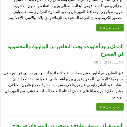
الجزائري سيد أحمد أقومي، وقالت “معالي وزيرة الثقافة والفنون الدكتورة
صورية مولوجي، ومحافظ المهرجان ومدير المسرح الجزائري محمد يحياوي،
الحضور الكريم وصناع الفرجة المشهدية، الزملاء والزميلات والأسرة الإعلامية، …
أكمل القراءة »
الممثل ربيع أجاووت: يجب التخلص من البوليتيك والمحسوبية
في المسرح
3 يناير، 2024
361
عبر الفنان ربيع أجاووت عن سعادته بافتكاك جائزة أحسن دور رجالي عن دوره في
مسرحية “البونكي” للمخرج فوزي بن براهم، والتي افتكها مناصفة مع الفنان
الشاب عبد القادر راوحي عن دورها في مسرحية صفار للمخرج هارون الكيلاني،
معتبرا خلال تصريحه لنا على هامش اختتام الطبعة السادسة عشرة من المهرجان
الوطني …
أكمل القراءة »
السينوغراف يوسف عابدي: تتويجي في المهرجان هو نجاح