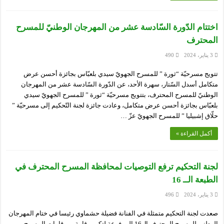
اختتام الدّورة السّادسة عشر من المهرجان الوطنيّ للمسرح
المحترف
3 يناير، 2024
490
تتويج مسرحيّة “ثورة ” للمسرح الجهويّ سيدي بلعبّاس بجائزة أحسن عرض
متكامل أسدل السّتار، سهرة الأحد، عن الدّورة السّادسة عشر من المهرجان
الوطنيّ للمسرح المحترف، بتتويج مسرحيّة “ثورة ” للمسرح الجهويّ سيدي
بلعبّاس بجائزة أحسن عرض متكامل، وعادت جائزة لجنة التّحكيم إلى مسرحيّة ”
حلّاق إشبيليا ” للمسرح الجهويّ عزّ …
أكمل القراءة »
لجنة التحكيم ترفع التوصيات لمحافظة المسرح المحترف في
الطبعة الــ 16
3 يناير، 2024
496
صعدت لجنة التحكيم متمثلة في الفنانة فضيلة حشماوي رئيسا في ختام المهرجان
الوطني للمسرح المحترف ال16 المرفوعة لتكريم قامة من قامات المسرح