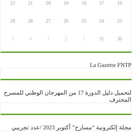
22
21
20
19
18
17
16
29
28
27
26
25
24
23
5
4
3
2
1
31
30
La Gazette FNTP
لتحميل دليل الدورة 17 من المهرجان الوطني للمسرح
المحترف
مجلة إلكترونية “مسارح” أكتوبر 2023 /عدد تجريبي