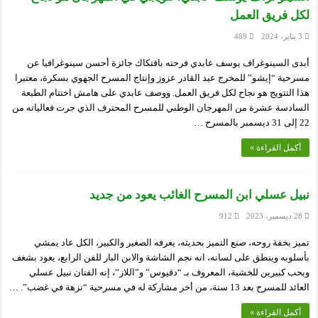
لكل فريق العمل
3 يناير، 2024
489
أبدى السينوغراف يوسف عابدي فرحته بافتكاك جائزة أحسن سينوغرافيا عن
مسرحية “إيشو” للمخرج عبد القادر عزوز وإنتاج المسرح الجهوي بسكرة، معتبرا
هذا التتويج هو نجاح لكل فريق العمل. ووصف عابدي على هامش اختتام الطبعة
السادسة عشرة من المهرجان الوطني للمسرح المحترف الذي جرت فعالياته من
22 إلى 31 ديسمبر بالمسرح …
أكمل القراءة »
نبيل عسلي ابن المسرح الغائب يعود من جديد
28 ديسمبر، 2023
912
تميز بخفة روحه، صنع التميز بحديثه، يعرفه الصغير والكبير، الكل عاد يمشي
بأسلوبه وينطق على لسانه، انه نجم الشاشة والابن البار للفن الرابع، يعود بشغف
وبحب كبيرين للخشبة، المعروف بـ “دقيوس” و”اللاز”، إنه الفنان نبيل عسلي
العائد للمسرح بعد 13 سنة، من أخر مشاركة له في مسرحية “نزهة في غضب”. …
أكمل القراءة »