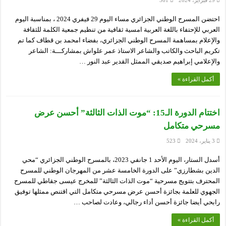
احتضن المسرح الوطني الجزائري مساء اليوم 29 فيفري 2024 ، بمناسبة اليوم
العربي للإحتفاء باللغة العربية امسية ثقافية من تنظيم جمعية الكلمة للثقافة
والإعلام بمساهمة المسرح الوطني الجزائري، بفضاء امحمد بن قطاف كما تم
تكريم الباحث والكاتب والشاعر الاستاذ عمر علواش بمشاركـــة: الشاعر
والإعلامي إبراهيم صديقي الممثل القدير عبد النور …
أكمل القراءة »
اختتام الدورة الـ15: “موت الذات الثالثة” أحسن عرض
مسرحي متكامل
3 يناير، 2024
523
أسدل الستار، اليوم الأحد 1 جانفي 2023، بالمسرح الوطني الجزائري “محي
الدين بشطارزي” على الدورة الخامسة عشر من المهرجان الوطني للمسرح
المحترف بتتويج مسرحية “موت الذات الثالثة” للمخرج عيسى جقاطي للمسرح
الجهوي للعلمة بجائزة أحسن عرض مسرحي متكامل التي اقتنص ممثلها توفيق
رابحي أيضا جائزة أحسن أداء رجالي، وعادت لصاحب …
أكمل القراءة »