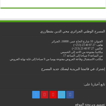
المسرح الوطني الجزائري محي الدين بشطارزي
العنوان: 10 شارع الحاج عمر، 16000، الجزائر
هاتف: 27 97 40 23 (213+)
فاكس: 27 97 40 23 (213+)
مكاتبنا مفتوحة من الاحد إلى الخميس
من الساعة 9 صباحا إلى الساعة 17 .
مكاتب الاستقبال وقاعة العروض مفتوحة يوميا من 9 صباحا إلى غاية نهاية العروض.
إشترك في قائمتنا البريدية ليصلك جديد المسرح
تابع أخبارنا على:
تصميم وبرمجة الموقع