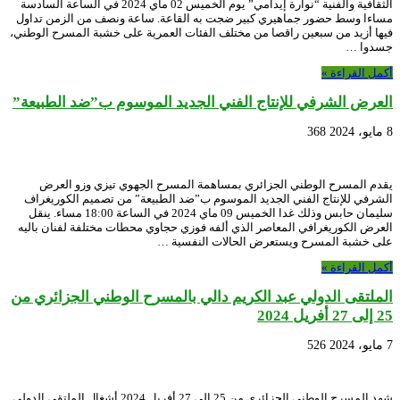
الثقافية والفنية “نوارة إيدامي” يوم الخميس 02 ماي 2024 في الساعة السادسة
مساءا وسط حضور جماهيري كبير ضجت به القاعة. ساعة ونصف من الزمن تداول
فيها أزيد من سبعين راقصا من مختلف الفئات العمرية على خشبة المسرح الوطني،
جسدوا …
أكمل القراءة »
العرض الشرفي للإنتاج الفني الجديد الموسوم ب”ضد الطبيعة”
8 مايو، 2024
368
يقدم المسرح الوطني الجزائري بمساهمة المسرح الجهوي تيزي وزو العرض
الشرفي للإنتاج الفني الجديد الموسوم ب”ضد الطبيعة” من تصميم الكوريغراف
سليمان حابس وذلك غدا الخميس 09 ماي 2024 في الساعة 18:00 مساء. ينقل
العرض الكوريغرافي المعاصر الذي ألفه فوزي حجاوي محطات مختلفة لفنان باليه
على خشبة المسرح ويستعرض الحالات النفسية …
أكمل القراءة »
الملتقى الدولي عبد الكريم دالي بالمسرح الوطني الجزائري من
25 إلى 27 أفريل 2024
7 مايو، 2024
526
شهد المسرح الوطني الجزائري من 25 إلى 27 أفريل 2024 أشغال الملتقى الدولي