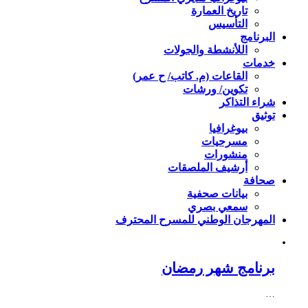
تاريخ العمارة
التأسيس
البرنامج
اللأنشطة والجولات
خدمات
القاعات (م. كاتب/ ح عمر)
تكوين/ ورشات
شراء التذاكر
توثيق
بيوغرافيا
مسرحيات
منشورات
أرشيف الملصقات
صحافة
بيانات صحفية
سمعي بصري
المهرجان الوطني للمسرح المحترف
برنامج شهر رمضان
…