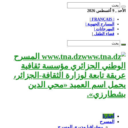
الأحد , 9 أغسطس 2026
| FRANÇAIS |
المسارح الجهوية |
المهرجانات |
فضاء الطفل |
www.tna.dz المسرح
الوطني الجزائري مؤسسة ثقافية
عريقة تابعة لوزارة الثقافة-الجزائر،
يحمل اسم العميد «محي الدين
بشطارزي».
أخبارنا
المسرح
بيوغرافيا مديري المسرح