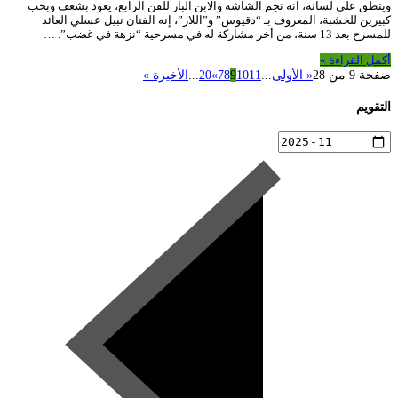
وينطق على لسانه، انه نجم الشاشة والابن البار للفن الرابع، يعود بشغف وبحب
كبيرين للخشبة، المعروف بـ “دقيوس” و”اللاز”، إنه الفنان نبيل عسلي العائد
للمسرح بعد 13 سنة، من أخر مشاركة له في مسرحية “نزهة في غضب”. …
أكمل القراءة »
صفحة 9 من 28
« الأولى
...
11
10
9
8
7
»
20
...
الأخيرة »
التقويم