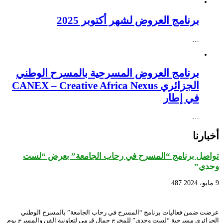
برنامج العروض لشهر أكتوبر 2025
…
برنامج العروض المسرحية بالمسرح الوطني
الجزائري CANEX – Creative Africa Nexus
في إطار
…
أخبارنا
تواصل برنامج “المسرح في رحاب الجامعة” بعرض “لست
وحدي”
9 مايو، 2024
487
عرضت ضمن فعاليات برنامج “المسرح في رحاب الجامعة” بالمسرح الوطني
الجزائري مسرحية “لست وحدي” للمخرج جمال قرمي لتعاونية الفن والمسرح يوم