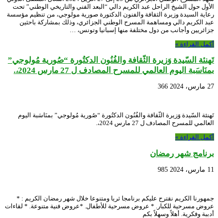
الأول حول الشيخ الراحل عبد الكريم دالي “البعد الفني والتاريخي الوطني” تحت
رعاية السيدة وزيرة الثقافة والفنون الدكتورة صورية مولوجي، من تنظيم مؤسسة
عبد الكريم دالي ومساهمة المسرح الوطني الجزائري، وذلك بمشاركة باحثين
جزائريين وأجانب من دول مختلفة منها إسبانيا وتونس، …
أكمل القراءة »
تَهنئة السّيدة وَزيرة الثّقافة والفُنُون الدكتُورة “صُورية مُولوجي”
بمنَاسَبة اليوم العالمي للمسرح المصادف ل 27 مارس 2024،.
27 مارس، 2024
366
تَهنئة السّيدة وَزيرة الثّقافة والفُنُون الدكتُورة “صُورية مُولوجي” بمنَاسَبة اليوم
العالمي للمسرح المصادف ل 27 مارس 2024،.
أكمل القراءة »
برنامج شهر رمضان
11 مارس، 2024
985
جمهورنا الكريم نقترح عليكم برنامجا ثريا ومتنوعا خلال شهر رمضان الكريم : *
عروض مسرحية للكبار. * عروض مسرحية للأطفال. *عروض فنية متنوعة. * لقاءات
أدببة وفكرية. أهلاً وسهلاً بكم