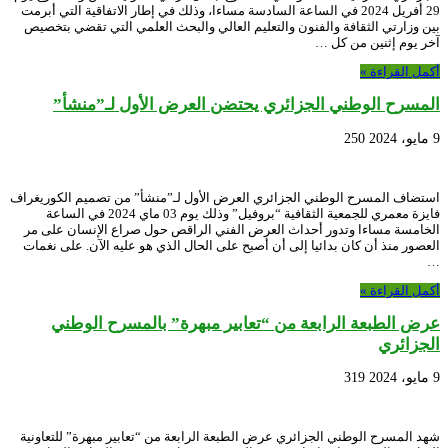
29 أفريل 2024 في الساعة السادسة مساءا، وذلك في إطار الاتفاقية التي أبرمت
بين وزارتي الثقافة والفنون والتعليم العالي والبحث العلمي التي تقضي بتخصيص
آخر يوم إثنين من كل …
أكمل القراءة »
المسرح الوطني الجزائري يحتضن العرض الأول لـ”منشأ”
9 مايو، 2024
250
استضاف المسرح الوطني الجزائري العرض الأول لـ”منشأ” من تصميم الكوريغراف
فايزة معمري للجمعية الثقافية “بروفيل” وذلك يوم 03 ماي 2024 في الساعة
الخامسة مساءا وتدور أحداث العرض الفني الراقص حول صراع الإنسان على مر
العصور منذ أن كان بدائيا إلى أن أصبح على الحال الذي هو عليه الآن. على نغمات
…
أكمل القراءة »
عرض الطبعة الرابعة من “تعابير مبهرة” بالمسرح الوطني
الجزائري
9 مايو، 2024
319
شهد المسرح الوطني الجزائري عرض الطبعة الرابعة من “تعابير مبهرة” للتعاونية