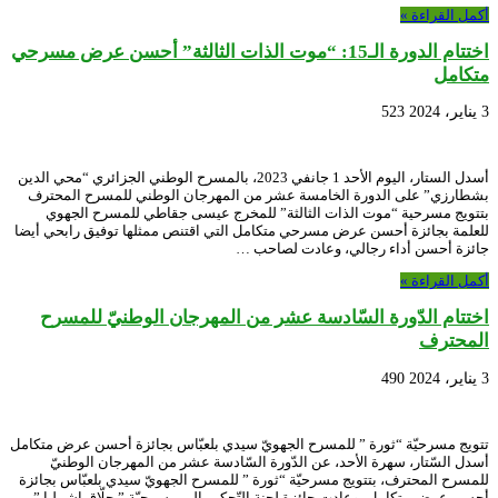
أكمل القراءة »
اختتام الدورة الـ15: “موت الذات الثالثة” أحسن عرض مسرحي
متكامل
3 يناير، 2024
523
أسدل الستار، اليوم الأحد 1 جانفي 2023، بالمسرح الوطني الجزائري “محي الدين
بشطارزي” على الدورة الخامسة عشر من المهرجان الوطني للمسرح المحترف
بتتويج مسرحية “موت الذات الثالثة” للمخرج عيسى جقاطي للمسرح الجهوي
للعلمة بجائزة أحسن عرض مسرحي متكامل التي اقتنص ممثلها توفيق رابحي أيضا
جائزة أحسن أداء رجالي، وعادت لصاحب …
أكمل القراءة »
اختتام الدّورة السّادسة عشر من المهرجان الوطنيّ للمسرح
المحترف
3 يناير، 2024
490
تتويج مسرحيّة “ثورة ” للمسرح الجهويّ سيدي بلعبّاس بجائزة أحسن عرض متكامل
أسدل السّتار، سهرة الأحد، عن الدّورة السّادسة عشر من المهرجان الوطنيّ
للمسرح المحترف، بتتويج مسرحيّة “ثورة ” للمسرح الجهويّ سيدي بلعبّاس بجائزة
أحسن عرض متكامل، وعادت جائزة لجنة التّحكيم إلى مسرحيّة ” حلّاق إشبيليا ”