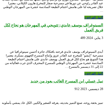
عبد القادر راوحي عن دورها في مسرحية صفار للمخرج هارون الكيلاني، معتبرا
خلال تصريحه لنا على هامش اختتام الطبعة السادسة عشرة من المهرجان الوطني
…
أكمل القراءة »
السينوغراف يوسف عابدي: تتويجي في المهرجان هو نجاح لكل
فريق العمل
3 يناير، 2024
489
أبدى السينوغراف يوسف عابدي فرحته بافتكاك جائزة أحسن سينوغرافيا عن
مسرحية “إيشو” للمخرج عبد القادر عزوز وإنتاج المسرح الجهوي بسكرة، معتبرا
هذا التتويج هو نجاح لكل فريق العمل. ووصف عابدي على هامش اختتام الطبعة
السادسة عشرة من المهرجان الوطني للمسرح المحترف الذي جرت فعالياته من
22 إلى 31 ديسمبر بالمسرح …
أكمل القراءة »
نبيل عسلي ابن المسرح الغائب يعود من جديد
28 ديسمبر، 2023
912
تميز بخفة روحه، صنع التميز بحديثه، يعرفه الصغير والكبير، الكل عاد يمشي بأسلوبه