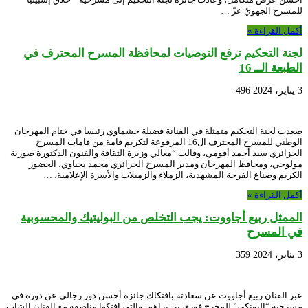
للمسرح الجهويّ عزّ …
أكمل القراءة »
لجنة التحكيم ترفع التوصيات لمحافظة المسرح المحترف في
الطبعة الــ 16
3 يناير، 2024
496
صعدت لجنة التحكيم متمثلة في الفنانة فضيلة حشماوي رئيسا في ختام المهرجان
الوطني للمسرح المحترف ال16 المرفوعة لتكريم قامة من قامات المسرح
الجزائري سيد أحمد أقومي، وقالت “معالي وزيرة الثقافة والفنون الدكتورة صورية
مولوجي، ومحافظ المهرجان ومدير المسرح الجزائري محمد يحياوي، الحضور
الكريم وصناع الفرجة المشهدية، الزملاء والزميلات والأسرة الإعلامية، …
أكمل القراءة »
الممثل ربيع أجاووت: يجب التخلص من البوليتيك والمحسوبية
في المسرح
3 يناير، 2024
359
عبر الفنان ربيع أجاووت عن سعادته بافتكاك جائزة أحسن دور رجالي عن دوره في
مسرحية “البونكي” للمخرج فوزي بن براهم، والتي افتكها مناصفة مع الفنان الشاب