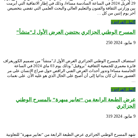
29 أفريل 2024 في الساعة السادسة مساءا، وذلك في إطار الاتفاقية التي أبرمت
بين وزارتي الثقافة والفنون والتعليم العالي والبحث العلمي التي تقضي بتخصيص
آخر يوم إثنين من كل …
أكمل القراءة »
المسرح الوطني الجزائري يحتضن العرض الأول لـ”منشأ”
9 مايو، 2024
250
استضاف المسرح الوطني الجزائري العرض الأول لـ”منشأ” من تصميم الكوريغراف
فايزة معمري للجمعية الثقافية “بروفيل” وذلك يوم 03 ماي 2024 في الساعة
الخامسة مساءا وتدور أحداث العرض الفني الراقص حول صراع الإنسان على مر
العصور منذ أن كان بدائيا إلى أن أصبح على الحال الذي هو عليه الآن. على نغمات
…
أكمل القراءة »
عرض الطبعة الرابعة من “تعابير مبهرة” بالمسرح الوطني
الجزائري
9 مايو، 2024
319
شهد المسرح الوطني الجزائري عرض الطبعة الرابعة من “تعابير مبهرة” للتعاونية