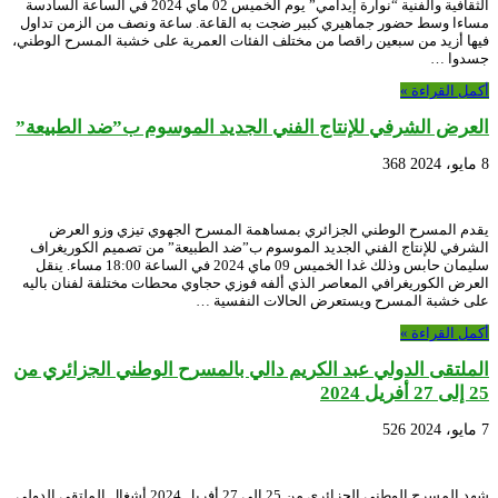
الثقافية والفنية “نوارة إيدامي” يوم الخميس 02 ماي 2024 في الساعة السادسة
مساءا وسط حضور جماهيري كبير ضجت به القاعة. ساعة ونصف من الزمن تداول
فيها أزيد من سبعين راقصا من مختلف الفئات العمرية على خشبة المسرح الوطني،
جسدوا …
أكمل القراءة »
العرض الشرفي للإنتاج الفني الجديد الموسوم ب”ضد الطبيعة”
8 مايو، 2024
368
يقدم المسرح الوطني الجزائري بمساهمة المسرح الجهوي تيزي وزو العرض
الشرفي للإنتاج الفني الجديد الموسوم ب”ضد الطبيعة” من تصميم الكوريغراف
سليمان حابس وذلك غدا الخميس 09 ماي 2024 في الساعة 18:00 مساء. ينقل
العرض الكوريغرافي المعاصر الذي ألفه فوزي حجاوي محطات مختلفة لفنان باليه
على خشبة المسرح ويستعرض الحالات النفسية …
أكمل القراءة »
الملتقى الدولي عبد الكريم دالي بالمسرح الوطني الجزائري من
25 إلى 27 أفريل 2024
7 مايو، 2024
526
شهد المسرح الوطني الجزائري من 25 إلى 27 أفريل 2024 أشغال الملتقى الدولي