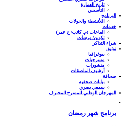
تاريخ العمارة
التأسيس
البرنامج
اللأنشطة والجولات
خدمات
القاعات (م. كاتب/ ح عمر)
تكوين/ ورشات
شراء التذاكر
توثيق
بيوغرافيا
مسرحيات
منشورات
أرشيف الملصقات
صحافة
بيانات صحفية
سمعي بصري
المهرجان الوطني للمسرح المحترف
برنامج شهر رمضان
…