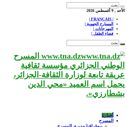
الأحد , 9 أغسطس 2026
| FRANÇAIS |
المسارح الجهوية |
المهرجانات |
فضاء الطفل |
www.tna.dz المسرح
الوطني الجزائري مؤسسة ثقافية
عريقة تابعة لوزارة الثقافة-الجزائر،
يحمل اسم العميد «محي الدين
بشطارزي».
أخبارنا
المسرح
بيوغرافيا مديري المسرح