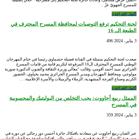
للمسرح الجهويّ عزّ …
أكمل القراءة »
لجنة التحكيم ترفع التوصيات لمحافظة المسرح المحترف في
الطبعة الــ 16
3 يناير، 2024
496
صعدت لجنة التحكيم متمثلة في الفنانة فضيلة حشماوي رئيسا في ختام المهرجان
الوطني للمسرح المحترف ال16 المرفوعة لتكريم قامة من قامات المسرح
الجزائري سيد أحمد أقومي، وقالت “معالي وزيرة الثقافة والفنون الدكتورة صورية
مولوجي، ومحافظ المهرجان ومدير المسرح الجزائري محمد يحياوي، الحضور
الكريم وصناع الفرجة المشهدية، الزملاء والزميلات والأسرة الإعلامية، …
أكمل القراءة »
الممثل ربيع أجاووت: يجب التخلص من البوليتيك والمحسوبية
في المسرح
3 يناير، 2024
359
عبر الفنان ربيع أجاووت عن سعادته بافتكاك جائزة أحسن دور رجالي عن دوره في
مسرحية “البونكي” للمخرج فوزي بن براهم، والتي افتكها مناصفة مع الفنان الشاب