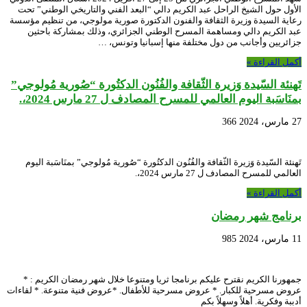
الأول حول الشيخ الراحل عبد الكريم دالي “البعد الفني والتاريخي الوطني” تحت
رعاية السيدة وزيرة الثقافة والفنون الدكتورة صورية مولوجي، من تنظيم مؤسسة
عبد الكريم دالي ومساهمة المسرح الوطني الجزائري، وذلك بمشاركة باحثين
جزائريين وأجانب من دول مختلفة منها إسبانيا وتونس، …
أكمل القراءة »
تَهنئة السّيدة وَزيرة الثّقافة والفُنُون الدكتُورة “صُورية مُولوجي”
بمنَاسَبة اليوم العالمي للمسرح المصادف ل 27 مارس 2024،.
27 مارس، 2024
366
تَهنئة السّيدة وَزيرة الثّقافة والفُنُون الدكتُورة “صُورية مُولوجي” بمنَاسَبة اليوم
العالمي للمسرح المصادف ل 27 مارس 2024،.
أكمل القراءة »
برنامج شهر رمضان
11 مارس، 2024
985
جمهورنا الكريم نقترح عليكم برنامجا ثريا ومتنوعا خلال شهر رمضان الكريم : *
عروض مسرحية للكبار. * عروض مسرحية للأطفال. *عروض فنية متنوعة. * لقاءات
أدببة وفكرية. أهلاً وسهلاً بكم