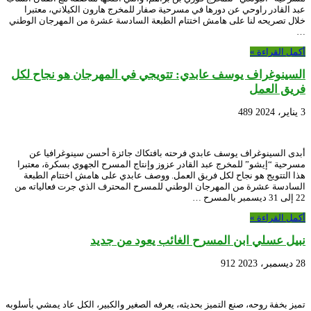
عبد القادر راوحي عن دورها في مسرحية صفار للمخرج هارون الكيلاني، معتبرا
خلال تصريحه لنا على هامش اختتام الطبعة السادسة عشرة من المهرجان الوطني
…
أكمل القراءة »
السينوغراف يوسف عابدي: تتويجي في المهرجان هو نجاح لكل
فريق العمل
3 يناير، 2024
489
أبدى السينوغراف يوسف عابدي فرحته بافتكاك جائزة أحسن سينوغرافيا عن
مسرحية “إيشو” للمخرج عبد القادر عزوز وإنتاج المسرح الجهوي بسكرة، معتبرا
هذا التتويج هو نجاح لكل فريق العمل. ووصف عابدي على هامش اختتام الطبعة
السادسة عشرة من المهرجان الوطني للمسرح المحترف الذي جرت فعالياته من
22 إلى 31 ديسمبر بالمسرح …
أكمل القراءة »
نبيل عسلي ابن المسرح الغائب يعود من جديد
28 ديسمبر، 2023
912
تميز بخفة روحه، صنع التميز بحديثه، يعرفه الصغير والكبير، الكل عاد يمشي بأسلوبه