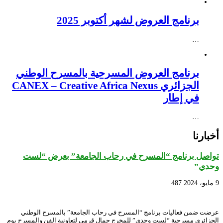
برنامج العروض لشهر أكتوبر 2025
…
برنامج العروض المسرحية بالمسرح الوطني
الجزائري CANEX – Creative Africa Nexus
في إطار
…
أخبارنا
تواصل برنامج “المسرح في رحاب الجامعة” بعرض “لست
وحدي”
9 مايو، 2024
487
عرضت ضمن فعاليات برنامج “المسرح في رحاب الجامعة” بالمسرح الوطني
الجزائري مسرحية “لست وحدي” للمخرج جمال قرمي لتعاونية الفن والمسرح يوم