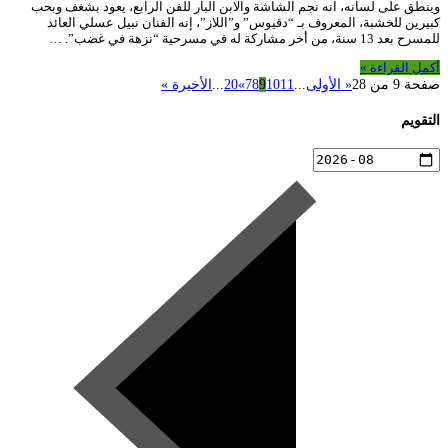
وينطق على لسانه، انه نجم الشاشة والابن البار للفن الرابع، يعود بشغف وبحب
كبيرين للخشبة، المعروف بـ “دقيوس” و”اللاز”، إنه الفنان نبيل عسلي العائد
للمسرح بعد 13 سنة، من أخر مشاركة له في مسرحية “نزهة في غضب”. …
أكمل القراءة »
صفحة 9 من 28
« الأولى
...
11
10
9
8
7
»
20
...
الأخيرة »
التقويم