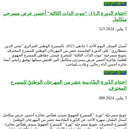
أكمل القراءة »
اختتام الدورة الـ15: “موت الذات الثالثة” أحسن عرض مسرحي
متكامل
3 يناير، 2024
523
أسدل الستار، اليوم الأحد 1 جانفي 2023، بالمسرح الوطني الجزائري “محي الدين
بشطارزي” على الدورة الخامسة عشر من المهرجان الوطني للمسرح المحترف
بتتويج مسرحية “موت الذات الثالثة” للمخرج عيسى جقاطي للمسرح الجهوي
للعلمة بجائزة أحسن عرض مسرحي متكامل التي اقتنص ممثلها توفيق رابحي أيضا
جائزة أحسن أداء رجالي، وعادت لصاحب …
أكمل القراءة »
اختتام الدّورة السّادسة عشر من المهرجان الوطنيّ للمسرح
المحترف
3 يناير، 2024
490
تتويج مسرحيّة “ثورة ” للمسرح الجهويّ سيدي بلعبّاس بجائزة أحسن عرض متكامل
أسدل السّتار، سهرة الأحد، عن الدّورة السّادسة عشر من المهرجان الوطنيّ
للمسرح المحترف، بتتويج مسرحيّة “ثورة ” للمسرح الجهويّ سيدي بلعبّاس بجائزة
أحسن عرض متكامل، وعادت جائزة لجنة التّحكيم إلى مسرحيّة ” حلّاق إشبيليا ”