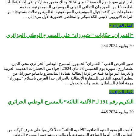
الجزائري سهرة يوم الجمعة 17 ماي 2024 وذلك ضمن مشاركتها في إحياء فعاليات
الطبعة 13 من المهرجان الثقافي الدولي للموسيقى السيمفونية، مقدمة
مقطوعات من كافة أجيال الموسيقى السيمفونية العالمية ووصلات مستوحاة من
التراث الأوروبي-لاتيني الكلاسيكي والمعاصر. حضورها لأول مرة إلى …
أكمل القراءة »
“القمران.. حكايات ” شهرزاد” على المسرح الوطني الجزائري
20 يوليو، 2024
284
صور العرض الفني ” القمران” لجمهور المسرح الوطني الجزائري محي الدين
بشطارزي، سهرة يوم الخميس 23 ماي 2024، أجواء من الحضارات القديمة العربية
والغربية عبر توأمة فنية جزائرية إيطالية بقيادة المايسترو داميانو جيورانا، من
تنظيم المعهد الثقافي للسفارة الإيطالية بالجزائر. يبدا العرض باستلام “شهرزاد”
مهمة اقناع السلطان بتغيير رأيه والعدول …
أكمل القراءة »
التكريم رقم 191 لـ”الألفية الثالثة” بالمسرح الوطني الجزائري
20 يوليو، 2024
448
أقامت الجمعية الفنية الثقافية “الألفية الثالثة” حفلا تكريميا على شرف كوكبة من
الفنانين الذين أثروا الساحة الموسيقية بأعمالهم، بمساهمة المسرح الوطني