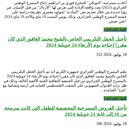
أعادت مسرحية “البونكي” للمخرج فوزي بن ابراهيم، إنتاج المسرح الوطني
الجزائري (2023) بعث واقعة الإبادة التي تعرض لها “الأزتاك” من قبل الإسبان عبر
رؤيا جديدة من خلال تقديم نص “المأدبة” لمولود معمري بطريقة درامية على
خشبة المسرح الوطني الجزائري، وذلك يومي السبت 18 ماي والأحد 19 ماي 2024.
“نحن نعيش …
أكمل القراءة »
تأجيل الحفل التكريمي الخاص بالشيخ محمد الغافور الذي كان
مقررا إحياءه يوم الأربعاء 24 جويلية 2024
18 يوليو، 2024
332
يعلم المسرح الوطني الجزائري جمهوره الكريم أنه تم تأجيل الحفل التكريمي
الخاص بالشيخ محمد الغافور الذي كان مقررا إحياءه يوم الأربعاء 24 جويلية 2024
بالمسرح الوطني الجزائري من قبل الجمعية الثقافية الفنية الألفية الثالثة، وذلك في
ظل تزايد العدوان الصهيوني على الشعب الفلسطيني الصامد في أرضه وتضامنا مع
“غزة” الصامدة …
أكمل القراءة »
تأجيل العروض المسرحية المخصصة للطفل التي كانت مبرمجة
من 18 إلى غاية 21 جويلية 2024
18 يوليو، 2024
186