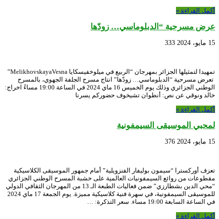
أكمل القراءة »
عرض مسرحية “الدبلوماسي… زودّها
15 مايو، 2024
333
تمهيدا لتمثيلها الجزائر بمهرجان “الربيع في ميلوخفيسكايا MelikhovskayaVesna”
تعرض مسرحية “الدبلوماسي… زودّها” انتاج مسرح الجلفة الجهوي، بالمسرح
الوطني الجزائري وذلك يوم الخميس 16 ماي 2024 في الساعة 19:00 مساءً اخراج:
خالد ونوقي عن نص: أنطوان تشيخوف حضوركم يسرنا
أكمل القراءة »
لمحبي الموسيقى السيمفونية
15 مايو، 2024
376
تعزف أوركسترا “سيمون بوليفار الفنزويلية” أمام جمهور الموسيقى الكلاسيكية
مقطوعات من روائع السيمفونيات العالمية على خشبة المسرح الوطني الجزائري
“محي الدين بشطارزي” ضمن فعاليات الطبعة الـ 13 من المهرجان الثقافي الدولي
للموسيقى السيمفونية، في سهرة فنية كلاسيكية مميزة. يوم الجمعة 17 ماي 2024
في الساعة السابعة 19:00 مساء. سعر التذكرة: …
أكمل القراءة »