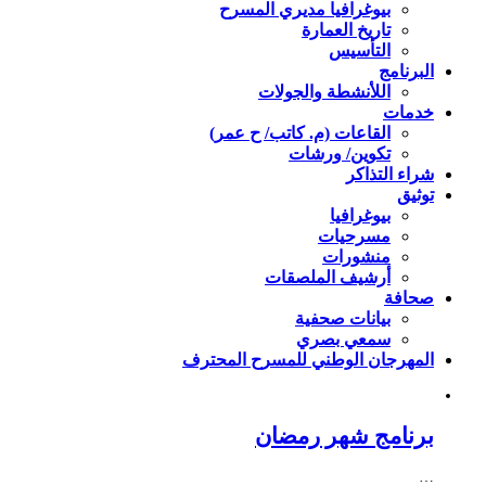
بيوغرافيا مديري المسرح
تاريخ العمارة
التأسيس
البرنامج
اللأنشطة والجولات
خدمات
القاعات (م. كاتب/ ح عمر)
تكوين/ ورشات
شراء التذاكر
توثيق
بيوغرافيا
مسرحيات
منشورات
أرشيف الملصقات
صحافة
بيانات صحفية
سمعي بصري
المهرجان الوطني للمسرح المحترف
برنامج شهر رمضان
…