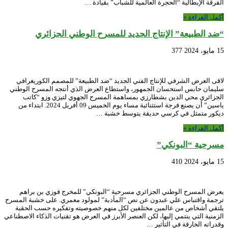
الفرقة الإيطالية “الحجرة العالمية للشباب” بقيادة …
أكمل القراءة »
“ضد الطبيعة” الإنتاج الجديد للمسرح الوطني الجزائري
15 مايو، 2024
377
لاقى العرض الشرفي للإنتاج الفني الجديد “ضد الطبيعة” للمصمم الكوريغرافي
سليمان حابس استحسان الجمهور، واستطاع العرض الذي أنتجه المسرح الوطني
الجزائري محي الدين بشطارزي بمساهمة المسرح الجهوي لتيزي وزو “كاتب
ياسين” أن يصنع فرجة استثنائية مساء يوم الخميس 09 أفريل 2024. ابتداء من
ديكور متمثل في كرسي حديقة يتوسط خشبة …
أكمل القراءة »
مسرحية “البونكي”
15 مايو، 2024
410
يعرض المسرح الوطني الجزائري مسرحية “البونكي” للمخرج فوزي بن براهم
ترجمة واقتباس علي عبدون عن نص “المأدبة” لمولود معمري. على خشبة المسرح
يلتقي أشخاص من عالمين مختلفين لكل منهم خصوصيته وتفكيره حسب الحقبة
الزمنية التي ينتمي إليها، لكن العنصر الأبرز في العرض هو تقنيات الذكاء الاصطناعي
وقدراته الخارقة في التأثير …