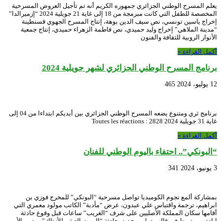
يعلم المسرح الوطني الجزائري جمهوره الكريم أنه تم تأجيل العروض المسرحية
المخصصة للطفل التي كانت مبرمجة من 18 إلى غاية 21 جويلية 2024 “إزميرالدا”
إخراج ياسين تونسي، نص سيف الدين بوهة، إنتاج المسرح الجهوي قسنطينة
“مدينة الملاهي” إخراج وليد حميدي، نص فاطمة الزهراء حميدي، إنتاج جمعية
الأنوار الروبية للثقافة والفنون
أكمل القراءة »
برنامج المسرح الوطني الجزائري لشهر جويلية 2024
12 يوليو، 2024
465
برنامج ثري ومتنوع يضعه المسرح الوطني الجزائري بين أيديكم ابتداءا من 04 إلى
غاية 31 جويلية 2024 Toutes les réactions : 2828
أكمل القراءة »
“البونكي”.. احتفاء باليوم الوطني للفنان
3 يونيو، 2024
341
بمشاركة ألمع نجوم الكوميديا تواصل مسرحية “البونكي” للمخرج فوزي بن
ابراهيم، ترجمة واقتباس علي عبدون، عرض “مأدبة” الكاتب مولود معمري التي
أقامها سكان المملكة الأصليين على شرف “الغريب” ساعات قبل وقوع حادثة
إبادتهم، وتربط في قالب درامي جديد، حادثة “الموت العبثي للأزتاك” بمصير الأمم