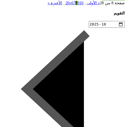
صفحة 8 من 28
« الأولى
...
10
9
8
7
6
»
20
...
الأخيرة »
التقويم