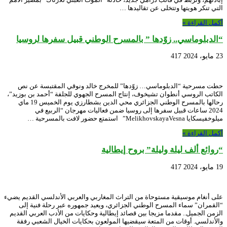
التي تنكر هويتها وتتخلى عن تقاليدها …
أكمل القراءة »
“الدبلوماسي.. زوّدها ” بالمسرح الوطني قبيل سفرها لروسيا
23 مايو، 2024
417
حطت مسرحية “الدبلوماسي… زوّدها” للمخرج خالد ونوقي المقتبسة عن نص
الكاتب الروسي أنطوان تشيخوف، إنتاج المسرح الجهوي للجلفة “أحمد بن بوزيد”،
رحالها بالمسرح الوطني الجزائري محي الدين بشطارزي يوم الخميس 19 ماي
2024 ساعات قبيل سفرها إلى روسيا ضمن فعاليات مهرجان “الربيع في
ميلوخفيسكايا MelikhovskayaVesna” استمتع حضور لافت بالمسرحية …
أكمل القراءة »
“روائع ألف ليلة وليلة” بروح إيطالية
19 مايو، 2024
417
على أنغام موسيقية مستوحاة من التراث المغاربي والعربي الأندلسي القديم يضيء
“القمران” سماء المسرح الوطني الجزائري، ويعيد جمهوره عبر رحلة فنية إلى
الزمن الجميل.. مقدما مزيجا بين قصائد إيطالية وحكايات من الأدب العربي القديم
والأندلسي. أوقات من المتعة سيقضيها المولعون بحكايات الخيال الشعبي رفقة