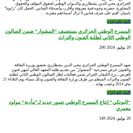
الجزائري محي الدين بشطارزي والديوان الوطني لحقوق المؤلف والحقوق
المجاورة، حضرته وجوه فنية معروفة وأقارب وأصدقاء الفنانين. الحفل كان “رايويا”
بامتياز، أقيم على شرف فنانين لا تزال أسماءهم مقترنة …
أكمل القراءة »
المسرح الوطني الجزائري يستضيف “المشوار” ضمن الصالون
الوطني الثاني لطلبة الفنون والتراث
20 يوليو، 2024
200
شهد المسرح الوطني الجزائري محي الدين بشطارزي بحضور وزيرة الثقافة
والفنون عرض مسرحية “المشوار” من تقديم طلبة المعهد العالي لمهن فنون
العرض ـ برج الكيفان الجزائر ضمن فعاليات إطار الصالون الوطني الثاني لطلبة
الفنون والتراث المنظم من طرف وزارة الثقافة والفنون وذلك مساء يوم الثلاثاء 21
ماي 2024 وعقب نهاية …
أكمل القراءة »
“البونكي” إنتاج المسرح الوطني تصور جديد لـ”مأدبة” مولود
معمري
20 يوليو، 2024
349