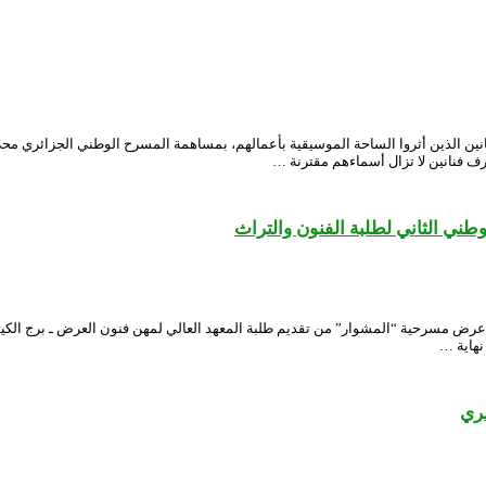
 الفنانين الذين أثروا الساحة الموسيقية بأعمالهم، بمساهمة المسرح الوطني الجزائر
شرف فنانين لا تزال أسماءهم مقترنة …
ي الثاني لطلبة الفنون والتراث
ض مسرحية “المشوار” من تقديم طلبة المعهد العالي لمهن فنون العرض ـ برج الكيفان
مري