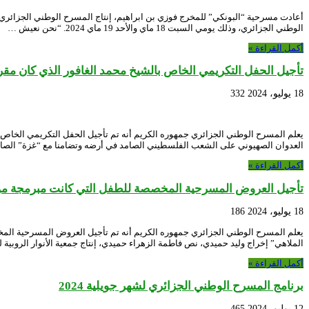
الوطني الجزائري، وذلك يومي السبت 18 ماي والأحد 19 ماي 2024. “نحن نعيش …
أكمل القراءة »
تأجيل الحفل التكريمي الخاص بالشيخ محمد الغافور الذي كان مقررا إحياءه يوم
18 يوليو، 2024
332
العدوان الصهيوني على الشعب الفلسطيني الصامد في أرضه وتضامنا مع “غزة” الص
أكمل القراءة »
تأجيل العروض المسرحية المخصصة للطفل التي كانت مبرمجة من 18 إلى غاية 21 جويلية 24
18 يوليو، 2024
186
الملاهي” إخراج وليد حميدي، نص فاطمة الزهراء حميدي، إنتاج جمعية الأنوار الروبية ل
أكمل القراءة »
برنامج المسرح الوطني الجزائري لشهر جويلية 2024
12 يوليو، 2024
465