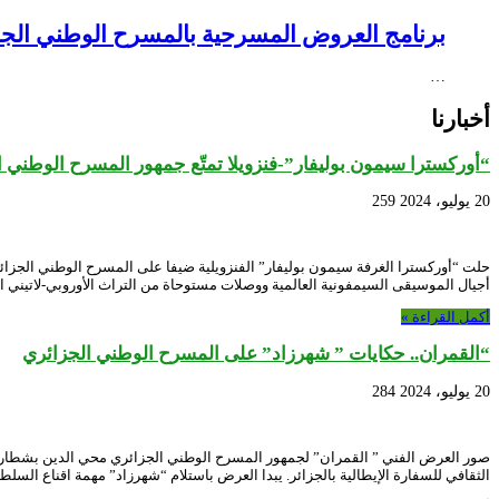
برنامج العروض المسرحية بالمسرح الوطني الجزائري NEX – Creative Africa Nexus
…
أخبارنا
“أوركسترا سيمون بوليفار”-فنزويلا تمتّع جمهور المسرح الوطني 
20 يوليو، 2024
259
أجيال الموسيقى السيمفونية العالمية ووصلات مستوحاة من التراث الأوروبي-لاتيني 
أكمل القراءة »
“القمران.. حكايات ” شهرزاد” على المسرح الوطني الجزائري
20 يوليو، 2024
284
الثقافي للسفارة الإيطالية بالجزائر. يبدا العرض باستلام “شهرزاد” مهمة اقناع السلطا