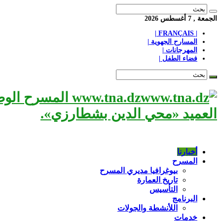
الجمعة , 7 أغسطس 2026
| FRANÇAIS |
المسارح الجهوية |
المهرجانات |
فضاء الطفل |
www.tna.dz الم
العميد «محي الدين بشطارزي».
أخبارنا
المسرح
بيوغرافيا مديري المسرح
تاريخ العمارة
التأسيس
البرنامج
اللأنشطة والجولات
خدمات