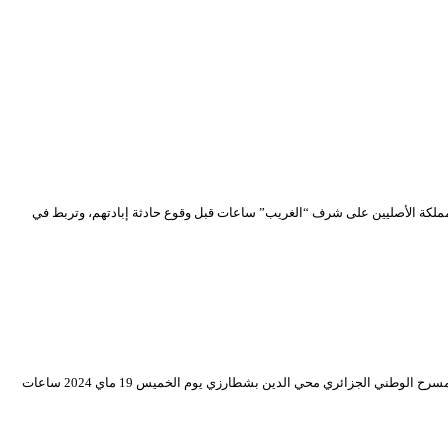
مملكة الأصليين على شرف “الغريب” ساعات قبل وقوع حادثة إبادتهم، وتربط في
حطت مسرحية “الدبلوماسي… زوّدها” للمخرج خالد ونوقي المقتبسة عن نص الكاتب الروسي أنطوان تشيخوف، إنتاج المسرح الجهوي للجلفة “أحمد بن بوزيد”، رحالها بالمسرح الوطني الجزائري محي الدين بشطارزي يوم الخميس 19 ماي 2024 ساعات