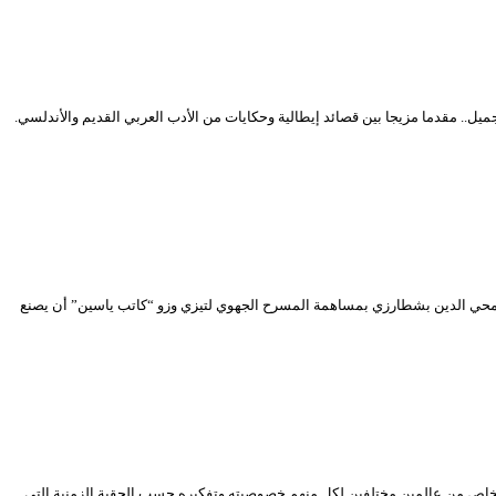
ل.. مقدما مزيجا بين قصائد إيطالية وحكايات من الأدب العربي القديم والأندلسي.
 محي الدين بشطارزي بمساهمة المسرح الجهوي لتيزي وزو “كاتب ياسين” أن يصنع
اص من عالمين مختلفين لكل منهم خصوصيته وتفكيره حسب الحقبة الزمنية التي