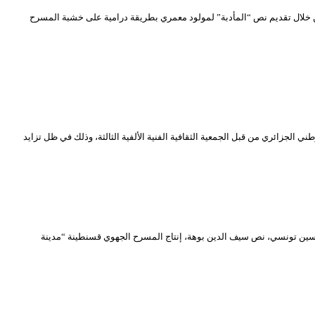
ا “الأزتاك” من قبل الإسبان عبر رؤيا جديدة من خلال تقديم نص “المأدبة” لمولود معمري بطريقة درامية على خشبة المسرح
ه الكريم أنه تم تأجيل الحفل التكريمي الخاص بالشيخ محمد الغافور الذي كان مقررا إحياءه يوم الأربعاء 24 جويلية 2024 بالمسرح الوطني الجزائري من قبل الجمعية الثقافية الفنية الألفية الثالثة، وذلك في ظل تزايد
 تأجيل العروض المسرحية المخصصة للطفل التي كانت مبرمجة من 18 إلى غاية 21 جويلية 2024 “إزميرالدا” إخراج ياسين تونسي، نص سيف الدين بوهة، إنتاج المسرح الجهوي قسنطينة “مدينة