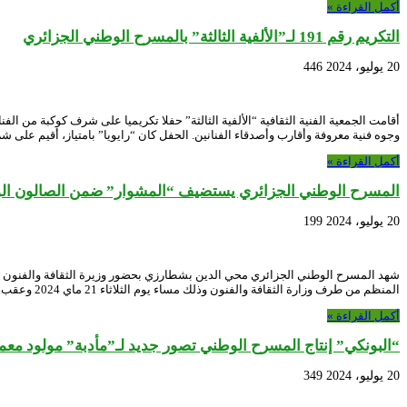
أكمل القراءة »
التكريم رقم 191 لـ”الألفية الثالثة” بالمسرح الوطني الجزائري
20 يوليو، 2024
446
أقامت الجمعية الفنية الثقافية “الألفية الثالثة” حفلا تكريميا على شرف كوكبة من
وجوه فنية معروفة وأقارب وأصدقاء الفنانين. الحفل كان “رايويا” بامتياز، أقيم على 
أكمل القراءة »
المسرح الوطني الجزائري يستضيف “المشوار” ضمن الصالون الوطن
20 يوليو، 2024
199
شهد المسرح الوطني الجزائري محي الدين بشطارزي بحضور وزيرة الثقافة والفنون عر
المنظم من طرف وزارة الثقافة والفنون وذلك مساء يوم الثلاثاء 21 ماي 2024 وعقب نهاية …
أكمل القراءة »
“البونكي” إنتاج المسرح الوطني تصور جديد لـ”مأدبة” مولود مع
20 يوليو، 2024
349