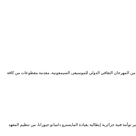
لت “أوركسترا الغرفة سيمون بوليفار” الفنزويلية ضيفا على المسرح الوطني الجزائري سهرة يوم الجمعة 17 ماي 2024 وذلك ضمن مشاركتها في إحياء فعاليات الطبعة 13 من المهرجان الثقافي الدولي للموسيقى السيمفونية، مقدمة مقطوعات من كافة
لخميس 23 ماي 2024، أجواء من الحضارات القديمة العربية والغربية عبر توأمة فنية جزائرية إيطالية بقيادة المايسترو داميانو جيورانا، من تنظيم المعهد