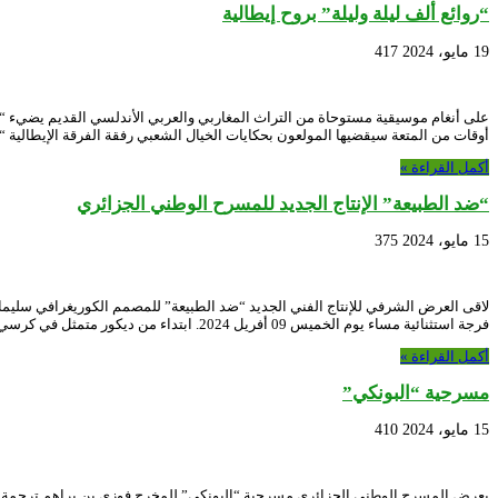
“روائع ألف ليلة وليلة” بروح إيطالية
19 مايو، 2024
417
على أنغام موسيقية مستوحاة من التراث المغاربي والعربي الأندلسي القديم يضيء “ال
أوقات من المتعة سيقضيها المولعون بحكايات الخيال الشعبي رفقة الفرقة الإيطالية “
أكمل القراءة »
“ضد الطبيعة” الإنتاج الجديد للمسرح الوطني الجزائري
15 مايو، 2024
375
لاقى العرض الشرفي للإنتاج الفني الجديد “ضد الطبيعة” للمصمم الكوريغرافي سل
فرجة استثنائية مساء يوم الخميس 09 أفريل 2024. ابتداء من ديكور متمثل في كرسي حديقة يتوسط خشبة …
أكمل القراءة »
مسرحية “البونكي”
15 مايو، 2024
410
يعرض المسرح الوطني الجزائري مسرحية “البونكي” للمخرج فوزي بن براهم ترجمة 