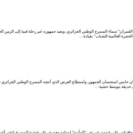
قمران” سماء المسرح الوطني الجزائري، ويعيد جمهوره عبر رحلة فنية إلى الزمن الجمي
الحجرة العالمية للشباب” بقيادة …
يمان حابس استحسان الجمهور، واستطاع العرض الذي أنتجه المسرح الوطني الجزائري
واقتباس علي عبدون عن نص “المأدبة” لمولود معمري. على خشبة المسرح يلتقي أشخ