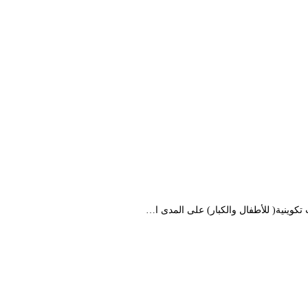
كوينية( للأطفال والكبار) على المدى ا…