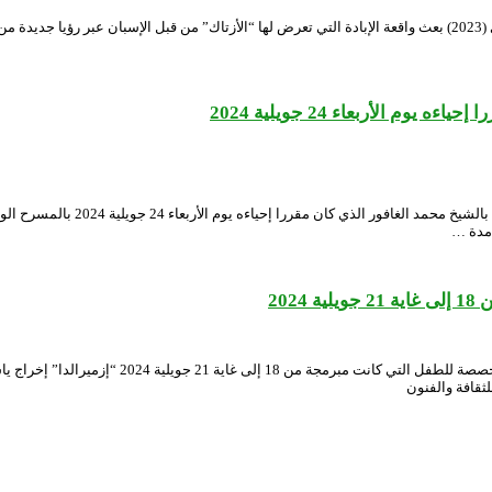
أعادت مسرحية “البونكي” للمخرج فوزي بن ابراهيم، إنتاج المسرح الوطني الجزائري (2023) بعث واقعة الإبادة التي تعرض له
 الأربعاء 24 جويلية 2024
يعلم المسرح الوطني الجزائري جمهور
امدة …
20
يعلم المسرح الوطني الجزائري جمهوره الكريم أنه تم
لثقافة والفنون