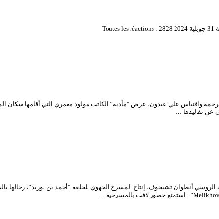
ترجمة واقتباس علي عبدون، عرض “مأدبة” الكاتب مولود معمري التي أقامها سكان ال
ى عن تقاليدها …