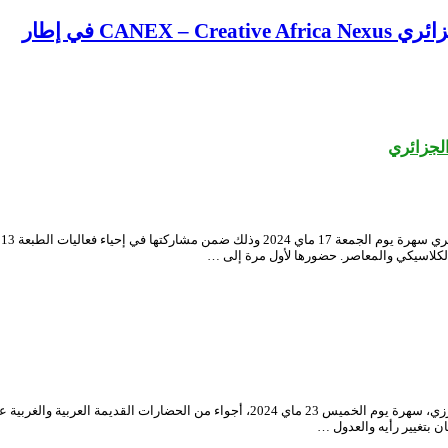
CA في إطار
الجزائري
ح
الكلاسيكي والمعاصر. حضورها لأول مرة إلى …
صور العرض الفني ” القمران” لجمهور المسرح الوطني الجزائري محي الدين بشطارزي، سهرة يوم ا
ن بتغيير رأيه والعدول …