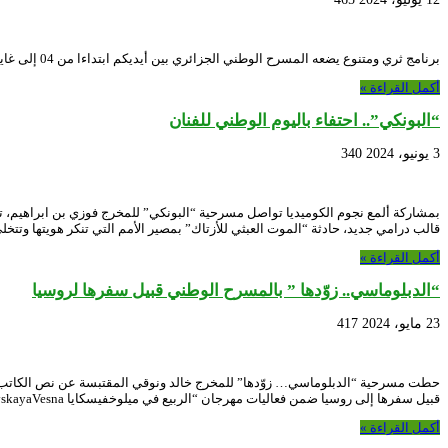
برنامج ثري ومتنوع يضعه المسرح الوطني الجزائري بين أيديكم ابتداءا من 04 إلى غاية 31 جويلية 2024 Toutes les réactions : 2828
أكمل القراءة »
“البونكي”.. احتفاء باليوم الوطني للفنان
3 يونيو، 2024
340
بمشاركة ألمع نجوم الكوميديا تواصل مسرحية “البونكي” للمخرج فوزي بن ابراهيم، 
قالب درامي جديد، حادثة “الموت العبثي للأزتاك” بمصير الأمم التي تنكر هويتها وتتخل
أكمل القراءة »
“الدبلوماسي.. زوّدها ” بالمسرح الوطني قبيل سفرها لروسيا
23 مايو، 2024
417
قبيل سفرها إلى روسيا ضمن فعاليات مهرجان “الربيع في ميلوخفيسكايا MelikhovskayaVesna” استمتع حضور لافت بالمسرحية …
أكمل القراءة »