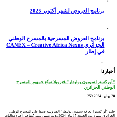
برنامج العروض لشهر أكتوبر 2025
…
برنامج العروض المسرحية بالمسرح الوطني
الجزائري CANEX – Creative Africa Nexus
في إطار
…
أخبارنا
“أوركسترا سيمون بوليفار”-فنزويلا تمتّع جمهور المسرح
الوطني الجزائري
20 يوليو، 2024
259
حلت “أوركسترا الغرفة سيمون بوليفار” الفنزويلية ضيفا على المسرح الوطني
الجزائري سهرة يوم الجمعة 17 ماي 2024 وذلك ضمن مشاركتها في إحياء فعاليات