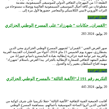
الطبعة 13 من المهرجان الثقافي الدولي للموسيقى السيمفونية، مقدمة
مقطوعات من كافة أجيال الموسيقى السيمفونية العالمية ووصلات مستوحاة من
التراث الأوروبي-لاتيني الكلاسيكي والمعاصر. حضورها لأول مرة إلى …
أكمل القراءة »
“القمران.. حكايات ” شهرزاد” على المسرح الوطني الجزائري
20 يوليو، 2024
283
صور العرض الفني ” القمران” لجمهور المسرح الوطني الجزائري محي الدين
بشطارزي، سهرة يوم الخميس 23 ماي 2024، أجواء من الحضارات القديمة العربية
والغربية عبر توأمة فنية جزائرية إيطالية بقيادة المايسترو داميانو جيورانا، من
تنظيم المعهد الثقافي للسفارة الإيطالية بالجزائر. يبدا العرض باستلام “شهرزاد”
مهمة اقناع السلطان بتغيير رأيه والعدول …
أكمل القراءة »
التكريم رقم 191 لـ”الألفية الثالثة” بالمسرح الوطني الجزائري
20 يوليو، 2024
445
أقامت الجمعية الفنية الثقافية “الألفية الثالثة” حفلا تكريميا على شرف كوكبة من
الفنانين الذين أثروا الساحة الموسيقية بأعمالهم، بمساهمة المسرح الوطني
الجزائري محي الدين بشطارزي والديوان الوطني لحقوق المؤلف والحقوق