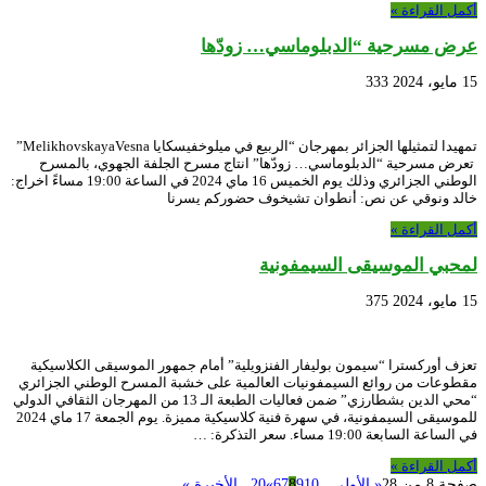
أكمل القراءة »
عرض مسرحية “الدبلوماسي… زودّها
15 مايو، 2024
333
تمهيدا لتمثيلها الجزائر بمهرجان “الربيع في ميلوخفيسكايا MelikhovskayaVesna”
تعرض مسرحية “الدبلوماسي… زودّها” انتاج مسرح الجلفة الجهوي، بالمسرح
الوطني الجزائري وذلك يوم الخميس 16 ماي 2024 في الساعة 19:00 مساءً اخراج:
خالد ونوقي عن نص: أنطوان تشيخوف حضوركم يسرنا
أكمل القراءة »
لمحبي الموسيقى السيمفونية
15 مايو، 2024
375
تعزف أوركسترا “سيمون بوليفار الفنزويلية” أمام جمهور الموسيقى الكلاسيكية
مقطوعات من روائع السيمفونيات العالمية على خشبة المسرح الوطني الجزائري
“محي الدين بشطارزي” ضمن فعاليات الطبعة الـ 13 من المهرجان الثقافي الدولي
للموسيقى السيمفونية، في سهرة فنية كلاسيكية مميزة. يوم الجمعة 17 ماي 2024
في الساعة السابعة 19:00 مساء. سعر التذكرة: …
أكمل القراءة »
صفحة 8 من 28
« الأولى
...
10
9
8
7
6
»
20
...
الأخيرة »