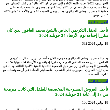
الجزائري (2023) بعث واقعة الإبادة التي تعرض لها “الأزتاك” من قبل الإسبان عبر
رؤيا جديدة من خلال تقديم نص “المأدبة” لمولود معمري بطريقة درامية على
خشبة المسرح الوطني الجزائري، وذلك يومي السبت 18 ماي والأحد 19 ماي 2024.
“نحن نعيش …
أكمل القراءة »
تأجيل الحفل التكريمي الخاص بالشيخ محمد الغافور الذي كان
مقررا إحياءه يوم الأربعاء 24 جويلية 2024
18 يوليو، 2024
332
يعلم المسرح الوطني الجزائري جمهوره الكريم أنه تم تأجيل الحفل التكريمي
الخاص بالشيخ محمد الغافور الذي كان مقررا إحياءه يوم الأربعاء 24 جويلية 2024
بالمسرح الوطني الجزائري من قبل الجمعية الثقافية الفنية الألفية الثالثة، وذلك في
ظل تزايد العدوان الصهيوني على الشعب الفلسطيني الصامد في أرضه وتضامنا مع
“غزة” الصامدة …
أكمل القراءة »
تأجيل العروض المسرحية المخصصة للطفل التي كانت مبرمجة
من 18 إلى غاية 21 جويلية 2024
18 يوليو، 2024
186
يعلم المسرح الوطني الجزائري جمهوره الكريم أنه تم تأجيل العروض المسرحية