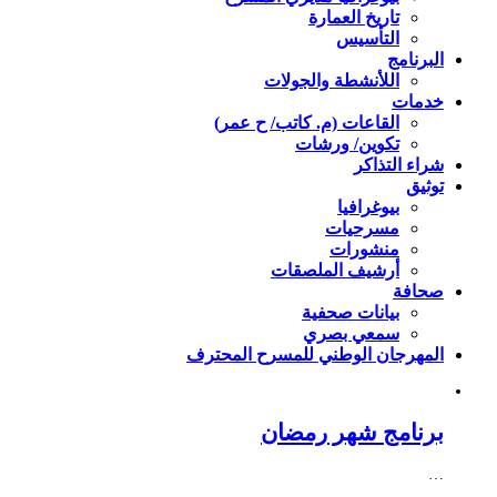
تاريخ العمارة
التأسيس
البرنامج
اللأنشطة والجولات
خدمات
القاعات (م. كاتب/ ح عمر)
تكوين/ ورشات
شراء التذاكر
توثيق
بيوغرافيا
مسرحيات
منشورات
أرشيف الملصقات
صحافة
بيانات صحفية
سمعي بصري
المهرجان الوطني للمسرح المحترف
برنامج شهر رمضان
…