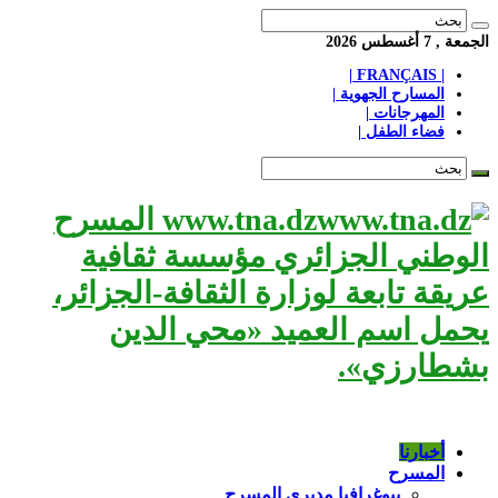
الجمعة , 7 أغسطس 2026
| FRANÇAIS |
المسارح الجهوية |
المهرجانات |
فضاء الطفل |
www.tna.dz المسرح
الوطني الجزائري مؤسسة ثقافية
عريقة تابعة لوزارة الثقافة-الجزائر،
يحمل اسم العميد «محي الدين
بشطارزي».
أخبارنا
المسرح
بيوغرافيا مديري المسرح