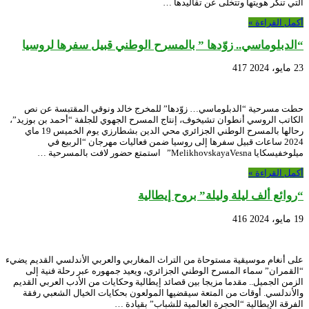
التي تنكر هويتها وتتخلى عن تقاليدها …
أكمل القراءة »
“الدبلوماسي.. زوّدها ” بالمسرح الوطني قبيل سفرها لروسيا
23 مايو، 2024
417
حطت مسرحية “الدبلوماسي… زوّدها” للمخرج خالد ونوقي المقتبسة عن نص
الكاتب الروسي أنطوان تشيخوف، إنتاج المسرح الجهوي للجلفة “أحمد بن بوزيد”،
رحالها بالمسرح الوطني الجزائري محي الدين بشطارزي يوم الخميس 19 ماي
2024 ساعات قبيل سفرها إلى روسيا ضمن فعاليات مهرجان “الربيع في
ميلوخفيسكايا MelikhovskayaVesna” استمتع حضور لافت بالمسرحية …
أكمل القراءة »
“روائع ألف ليلة وليلة” بروح إيطالية
19 مايو، 2024
416
على أنغام موسيقية مستوحاة من التراث المغاربي والعربي الأندلسي القديم يضيء
“القمران” سماء المسرح الوطني الجزائري، ويعيد جمهوره عبر رحلة فنية إلى
الزمن الجميل.. مقدما مزيجا بين قصائد إيطالية وحكايات من الأدب العربي القديم
والأندلسي. أوقات من المتعة سيقضيها المولعون بحكايات الخيال الشعبي رفقة
الفرقة الإيطالية “الحجرة العالمية للشباب” بقيادة …