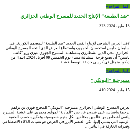
أكمل القراءة »
“ضد الطبيعة” الإنتاج الجديد للمسرح الوطني الجزائري
15 مايو، 2024
375
لاقى العرض الشرفي للإنتاج الفني الجديد “ضد الطبيعة” للمصمم الكوريغرافي
سليمان حابس استحسان الجمهور، واستطاع العرض الذي أنتجه المسرح الوطني
الجزائري محي الدين بشطارزي بمساهمة المسرح الجهوي لتيزي وزو “كاتب
ياسين” أن يصنع فرجة استثنائية مساء يوم الخميس 09 أفريل 2024. ابتداء من
ديكور متمثل في كرسي حديقة يتوسط خشبة …
أكمل القراءة »
مسرحية “البونكي”
15 مايو، 2024
410
يعرض المسرح الوطني الجزائري مسرحية “البونكي” للمخرج فوزي بن براهم
ترجمة واقتباس علي عبدون عن نص “المأدبة” لمولود معمري. على خشبة المسرح
يلتقي أشخاص من عالمين مختلفين لكل منهم خصوصيته وتفكيره حسب الحقبة
الزمنية التي ينتمي إليها، لكن العنصر الأبرز في العرض هو تقنيات الذكاء الاصطناعي
وقدراته الخارقة في التأثير …