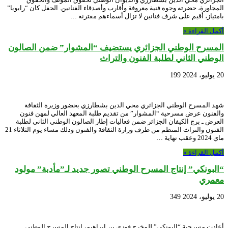
المجاورة، حضرته وجوه فنية معروفة وأقارب وأصدقاء الفنانين. الحفل كان “رايويا”
بامتياز، أقيم على شرف فنانين لا تزال أسماءهم مقترنة …
أكمل القراءة »
المسرح الوطني الجزائري يستضيف “المشوار” ضمن الصالون
الوطني الثاني لطلبة الفنون والتراث
20 يوليو، 2024
199
شهد المسرح الوطني الجزائري محي الدين بشطارزي بحضور وزيرة الثقافة
والفنون عرض مسرحية “المشوار” من تقديم طلبة المعهد العالي لمهن فنون
العرض ـ برج الكيفان الجزائر ضمن فعاليات إطار الصالون الوطني الثاني لطلبة
الفنون والتراث المنظم من طرف وزارة الثقافة والفنون وذلك مساء يوم الثلاثاء 21
ماي 2024 وعقب نهاية …
أكمل القراءة »
“البونكي” إنتاج المسرح الوطني تصور جديد لـ”مأدبة” مولود
معمري
20 يوليو، 2024
349
أعادت مسرحية “البونكي” للمخرج فوزي بن ابراهيم، إنتاج المسرح الوطني