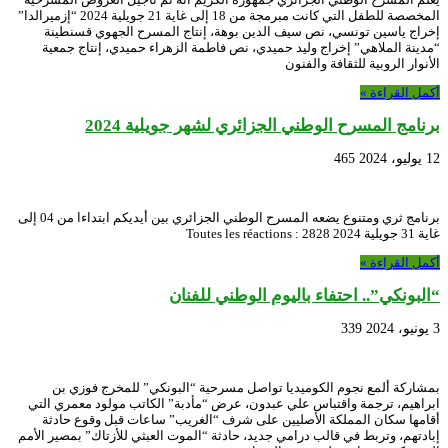
المخصصة للطفل التي كانت مبرمجة من 18 إلى غاية 21 جويلية 2024 “إزميرالدا”
إخراج ياسين تونسي، نص سيف الدين بوهة، إنتاج المسرح الجهوي قسنطينة
“مدينة الملاهي” إخراج وليد حميدي، نص فاطمة الزهراء حميدي، إنتاج جمعية
الأنوار الروبية للثقافة والفنون
أكمل القراءة »
برنامج المسرح الوطني الجزائري لشهر جويلية 2024
12 يوليو، 2024
465
برنامج ثري ومتنوع يضعه المسرح الوطني الجزائري بين أيديكم ابتداءا من 04 إلى
غاية 31 جويلية 2024 Toutes les réactions : 2828
أكمل القراءة »
“البونكي”.. احتفاء باليوم الوطني للفنان
3 يونيو، 2024
339
بمشاركة ألمع نجوم الكوميديا تواصل مسرحية “البونكي” للمخرج فوزي بن
ابراهيم، ترجمة واقتباس علي عبدون، عرض “مأدبة” الكاتب مولود معمري التي
أقامها سكان المملكة الأصليين على شرف “الغريب” ساعات قبل وقوع حادثة
إبادتهم، وتربط في قالب درامي جديد، حادثة “الموت العبثي للأزتاك” بمصير الأمم