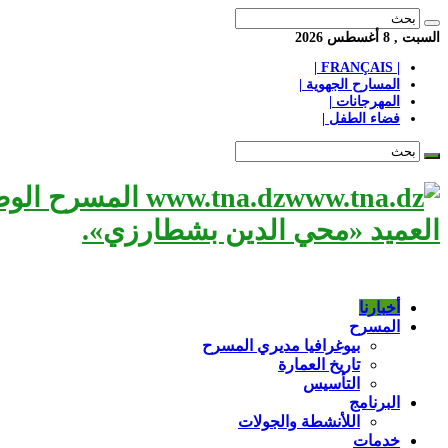
السبت , 8 أغسطس 2026
| FRANÇAIS |
المسارح الجهوية |
المهرجانات |
فضاء الطفل |
www.tna.dz الم
العميد «محي الدين بشطارزي».
أخبارنا
المسرح
بيوغرافيا مديري المسرح
تاريخ العمارة
التأسيس
البرنامج
اللأنشطة والجولات
خدمات