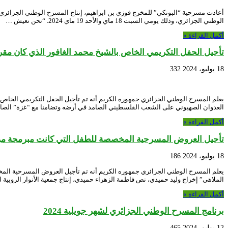
الوطني الجزائري، وذلك يومي السبت 18 ماي والأحد 19 ماي 2024. “نحن نعيش …
أكمل القراءة »
تأجيل الحفل التكريمي الخاص بالشيخ محمد الغافور الذي كان مقررا إحياءه يوم
18 يوليو، 2024
332
العدوان الصهيوني على الشعب الفلسطيني الصامد في أرضه وتضامنا مع “غزة” الص
أكمل القراءة »
تأجيل العروض المسرحية المخصصة للطفل التي كانت مبرمجة من 18 إلى غاية 21 جويلية 24
18 يوليو، 2024
186
الملاهي” إخراج وليد حميدي، نص فاطمة الزهراء حميدي، إنتاج جمعية الأنوار الروبية ل
أكمل القراءة »
برنامج المسرح الوطني الجزائري لشهر جويلية 2024
12 يوليو، 2024
465