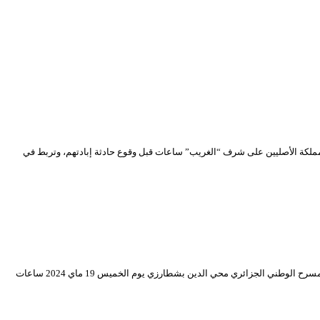
مملكة الأصليين على شرف “الغريب” ساعات قبل وقوع حادثة إبادتهم، وتربط في
حطت مسرحية “الدبلوماسي… زوّدها” للمخرج خالد ونوقي المقتبسة عن نص الكاتب الروسي أنطوان تشيخوف، إنتاج المسرح الجهوي للجلفة “أحمد بن بوزيد”، رحالها بالمسرح الوطني الجزائري محي الدين بشطارزي يوم الخميس 19 ماي 2024 ساعات