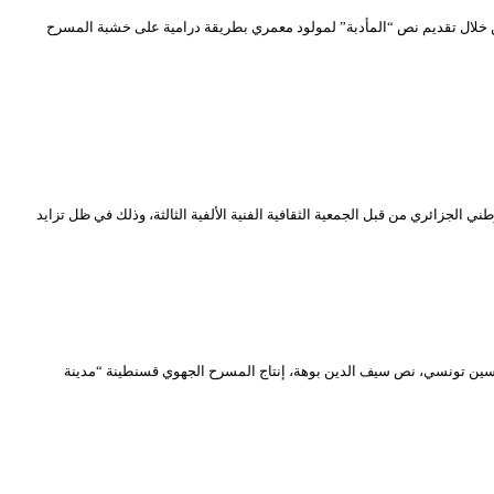
ا “الأزتاك” من قبل الإسبان عبر رؤيا جديدة من خلال تقديم نص “المأدبة” لمولود معمري بطريقة درامية على خشبة المسرح
ه الكريم أنه تم تأجيل الحفل التكريمي الخاص بالشيخ محمد الغافور الذي كان مقررا إحياءه يوم الأربعاء 24 جويلية 2024 بالمسرح الوطني الجزائري من قبل الجمعية الثقافية الفنية الألفية الثالثة، وذلك في ظل تزايد
 تأجيل العروض المسرحية المخصصة للطفل التي كانت مبرمجة من 18 إلى غاية 21 جويلية 2024 “إزميرالدا” إخراج ياسين تونسي، نص سيف الدين بوهة، إنتاج المسرح الجهوي قسنطينة “مدينة