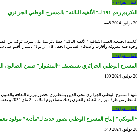
أكمل القراءة »
التكريم رقم 191 لـ”الألفية الثالثة” بالمسرح الوطني الجزائري
20 يوليو، 2024
448
أقامت الجمعية الفنية الثقافية “الألفية الثالثة” حفلا تكريميا على شرف كوكبة من
وجوه فنية معروفة وأقارب وأصدقاء الفنانين. الحفل كان “رايويا” بامتياز، أقيم على 
أكمل القراءة »
المسرح الوطني الجزائري يستضيف “المشوار” ضمن الصالون الوطن
20 يوليو، 2024
199
شهد المسرح الوطني الجزائري محي الدين بشطارزي بحضور وزيرة الثقافة والفنون عر
المنظم من طرف وزارة الثقافة والفنون وذلك مساء يوم الثلاثاء 21 ماي 2024 وعقب نهاية …
أكمل القراءة »
“البونكي” إنتاج المسرح الوطني تصور جديد لـ”مأدبة” مولود مع
20 يوليو، 2024
349