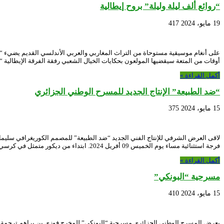
“روائع ألف ليلة وليلة” بروح إيطالية
19 مايو، 2024
417
على أنغام موسيقية مستوحاة من التراث المغاربي والعربي الأندلسي القديم يضيء “ال
أوقات من المتعة سيقضيها المولعون بحكايات الخيال الشعبي رفقة الفرقة الإيطالية “
أكمل القراءة »
“ضد الطبيعة” الإنتاج الجديد للمسرح الوطني الجزائري
15 مايو، 2024
375
لاقى العرض الشرفي للإنتاج الفني الجديد “ضد الطبيعة” للمصمم الكوريغرافي سل
فرجة استثنائية مساء يوم الخميس 09 أفريل 2024. ابتداء من ديكور متمثل في كرسي حديقة يتوسط خشبة …
أكمل القراءة »
مسرحية “البونكي”
15 مايو، 2024
410
يعرض المسرح الوطني الجزائري مسرحية “البونكي” للمخرج فوزي بن براهم ترجمة 