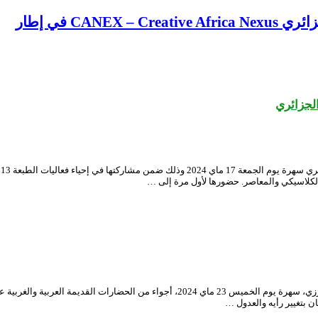
CA في إطار
الجزائري
ح
الكلاسيكي والمعاصر. حضورها لأول مرة إلى …
صور العرض الفني ” القمران” لجمهور المسرح الوطني الجزائري محي الدين بشطارزي، سهرة يوم ا
ن بتغيير رأيه والعدول …