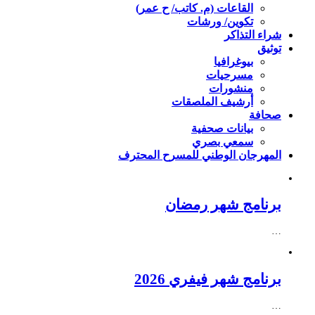
القاعات (م. كاتب/ ح عمر)
تكوين/ ورشات
شراء التذاكر
توثيق
بيوغرافيا
مسرحيات
منشورات
أرشيف الملصقات
صحافة
بيانات صحفية
سمعي بصري
المهرجان الوطني للمسرح المحترف
برنامج شهر رمضان
…
برنامج شهر فيفري 2026
…