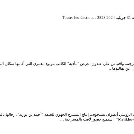
ترجمة واقتباس علي عبدون، عرض “مأدبة” الكاتب مولود معمري التي أقامها سكان ال
ى عن تقاليدها …