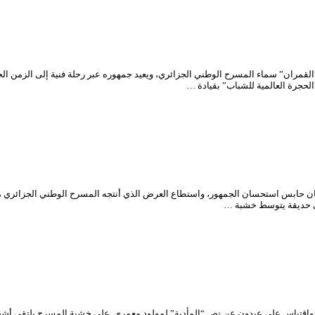
قمران” سماء المسرح الوطني الجزائري، ويعيد جمهوره عبر رحلة فنية إلى الزمن الجمي
الحجرة العالمية للشباب” بقيادة …
يمان حابس استحسان الجمهور، واستطاع العرض الذي أنتجه المسرح الوطني الجزائري
واقتباس علي عبدون عن نص “المأدبة” لمولود معمري. على خشبة المسرح يلتقي أشخ