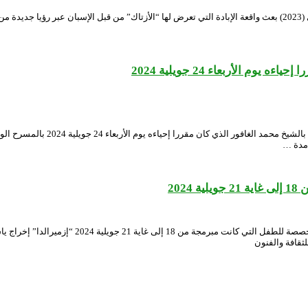
أعادت مسرحية “البونكي” للمخرج فوزي بن ابراهيم، إنتاج المسرح الوطني الجزائري (2023) بعث واقعة الإبادة التي تعرض له
 الأربعاء 24 جويلية 2024
يعلم المسرح الوطني الجزائري جمهور
امدة …
20
يعلم المسرح الوطني الجزائري جمهوره الكريم أنه تم
لثقافة والفنون