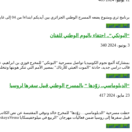
برنامج ثري ومتنوع يضعه المسرح الوطني الجزائري بين أيديكم ابتداءا من 04 إلى غاية 31 جويلية 2024 Toutes les réactions : 2828
أكمل القراءة »
“البونكي”.. احتفاء باليوم الوطني للفنان
3 يونيو، 2024
340
بمشاركة ألمع نجوم الكوميديا تواصل مسرحية “البونكي” للمخرج فوزي بن ابراهيم، 
قالب درامي جديد، حادثة “الموت العبثي للأزتاك” بمصير الأمم التي تنكر هويتها وتتخل
أكمل القراءة »
“الدبلوماسي.. زوّدها ” بالمسرح الوطني قبيل سفرها لروسيا
23 مايو، 2024
417
قبيل سفرها إلى روسيا ضمن فعاليات مهرجان “الربيع في ميلوخفيسكايا MelikhovskayaVesna” استمتع حضور لافت بالمسرحية …
أكمل القراءة »