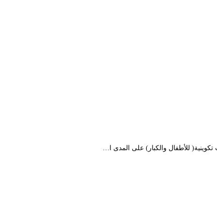
كوينية( للأطفال والكبار) على المدى ا…