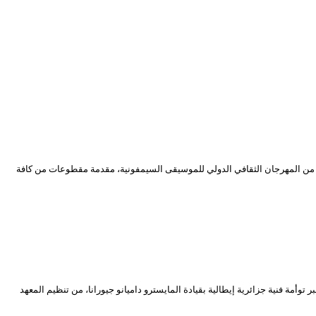
لت “أوركسترا الغرفة سيمون بوليفار” الفنزويلية ضيفا على المسرح الوطني الجزائري سهرة يوم الجمعة 17 ماي 2024 وذلك ضمن مشاركتها في إحياء فعاليات الطبعة 13 من المهرجان الثقافي الدولي للموسيقى السيمفونية، مقدمة مقطوعات من كافة
لخميس 23 ماي 2024، أجواء من الحضارات القديمة العربية والغربية عبر توأمة فنية جزائرية إيطالية بقيادة المايسترو داميانو جيورانا، من تنظيم المعهد