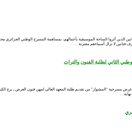
 الفنانين الذين أثروا الساحة الموسيقية بأعمالهم، بمساهمة المسرح الوطني الجزائر
شرف فنانين لا تزال أسماءهم مقترنة …
ي الثاني لطلبة الفنون والتراث
ض مسرحية “المشوار” من تقديم طلبة المعهد العالي لمهن فنون العرض ـ برج الكيفان
مري