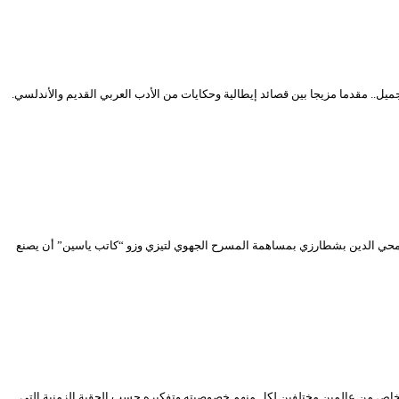
ل.. مقدما مزيجا بين قصائد إيطالية وحكايات من الأدب العربي القديم والأندلسي.
 محي الدين بشطارزي بمساهمة المسرح الجهوي لتيزي وزو “كاتب ياسين” أن يصنع
اص من عالمين مختلفين لكل منهم خصوصيته وتفكيره حسب الحقبة الزمنية التي