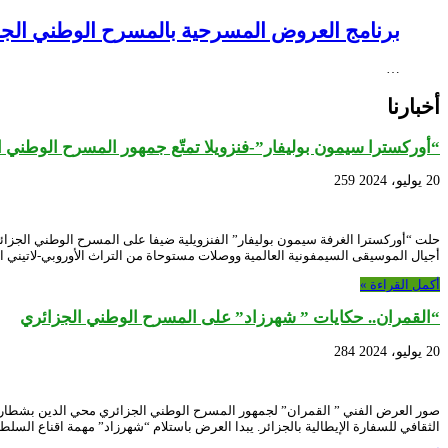
برنامج العروض المسرحية بالمسرح الوطني الجزائري NEX – Creative Africa Nexus
…
أخبارنا
“أوركسترا سيمون بوليفار”-فنزويلا تمتّع جمهور المسرح الوطني 
20 يوليو، 2024
259
أجيال الموسيقى السيمفونية العالمية ووصلات مستوحاة من التراث الأوروبي-لاتيني 
أكمل القراءة »
“القمران.. حكايات ” شهرزاد” على المسرح الوطني الجزائري
20 يوليو، 2024
284
الثقافي للسفارة الإيطالية بالجزائر. يبدا العرض باستلام “شهرزاد” مهمة اقناع السلطا