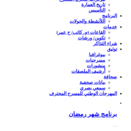
تاريخ العمارة
التأسيس
البرنامج
اللأنشطة والجولات
خدمات
القاعات (م. كاتب/ ح عمر)
تكوين/ ورشات
شراء التذاكر
توثيق
بيوغرافيا
مسرحيات
منشورات
أرشيف الملصقات
صحافة
بيانات صحفية
سمعي بصري
المهرجان الوطني للمسرح المحترف
برنامج شهر رمضان
…