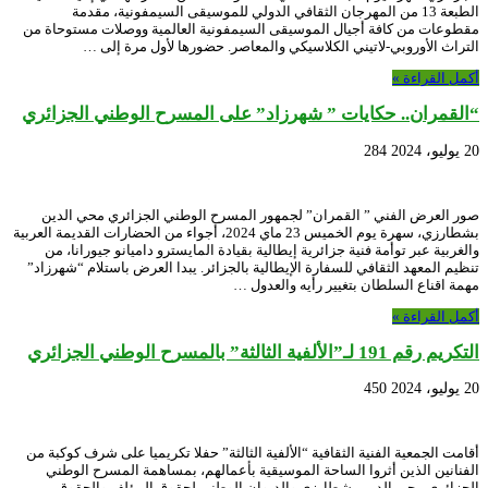
الطبعة 13 من المهرجان الثقافي الدولي للموسيقى السيمفونية، مقدمة
مقطوعات من كافة أجيال الموسيقى السيمفونية العالمية ووصلات مستوحاة من
التراث الأوروبي-لاتيني الكلاسيكي والمعاصر. حضورها لأول مرة إلى …
أكمل القراءة »
“القمران.. حكايات ” شهرزاد” على المسرح الوطني الجزائري
20 يوليو، 2024
284
صور العرض الفني ” القمران” لجمهور المسرح الوطني الجزائري محي الدين
بشطارزي، سهرة يوم الخميس 23 ماي 2024، أجواء من الحضارات القديمة العربية
والغربية عبر توأمة فنية جزائرية إيطالية بقيادة المايسترو داميانو جيورانا، من
تنظيم المعهد الثقافي للسفارة الإيطالية بالجزائر. يبدا العرض باستلام “شهرزاد”
مهمة اقناع السلطان بتغيير رأيه والعدول …
أكمل القراءة »
التكريم رقم 191 لـ”الألفية الثالثة” بالمسرح الوطني الجزائري
20 يوليو، 2024
450
أقامت الجمعية الفنية الثقافية “الألفية الثالثة” حفلا تكريميا على شرف كوكبة من
الفنانين الذين أثروا الساحة الموسيقية بأعمالهم، بمساهمة المسرح الوطني
الجزائري محي الدين بشطارزي والديوان الوطني لحقوق المؤلف والحقوق