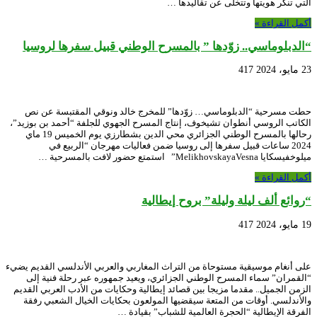
التي تنكر هويتها وتتخلى عن تقاليدها …
أكمل القراءة »
“الدبلوماسي.. زوّدها ” بالمسرح الوطني قبيل سفرها لروسيا
23 مايو، 2024
417
حطت مسرحية “الدبلوماسي… زوّدها” للمخرج خالد ونوقي المقتبسة عن نص
الكاتب الروسي أنطوان تشيخوف، إنتاج المسرح الجهوي للجلفة “أحمد بن بوزيد”،
رحالها بالمسرح الوطني الجزائري محي الدين بشطارزي يوم الخميس 19 ماي
2024 ساعات قبيل سفرها إلى روسيا ضمن فعاليات مهرجان “الربيع في
ميلوخفيسكايا MelikhovskayaVesna” استمتع حضور لافت بالمسرحية …
أكمل القراءة »
“روائع ألف ليلة وليلة” بروح إيطالية
19 مايو، 2024
417
على أنغام موسيقية مستوحاة من التراث المغاربي والعربي الأندلسي القديم يضيء
“القمران” سماء المسرح الوطني الجزائري، ويعيد جمهوره عبر رحلة فنية إلى
الزمن الجميل.. مقدما مزيجا بين قصائد إيطالية وحكايات من الأدب العربي القديم
والأندلسي. أوقات من المتعة سيقضيها المولعون بحكايات الخيال الشعبي رفقة
الفرقة الإيطالية “الحجرة العالمية للشباب” بقيادة …