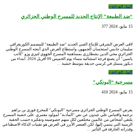
أكمل القراءة »
“ضد الطبيعة” الإنتاج الجديد للمسرح الوطني الجزائري
15 مايو، 2024
377
لاقى العرض الشرفي للإنتاج الفني الجديد “ضد الطبيعة” للمصمم الكوريغرافي
سليمان حابس استحسان الجمهور، واستطاع العرض الذي أنتجه المسرح الوطني
الجزائري محي الدين بشطارزي بمساهمة المسرح الجهوي لتيزي وزو “كاتب
ياسين” أن يصنع فرجة استثنائية مساء يوم الخميس 09 أفريل 2024. ابتداء من
ديكور متمثل في كرسي حديقة يتوسط خشبة …
أكمل القراءة »
مسرحية “البونكي”
15 مايو، 2024
410
يعرض المسرح الوطني الجزائري مسرحية “البونكي” للمخرج فوزي بن براهم
ترجمة واقتباس علي عبدون عن نص “المأدبة” لمولود معمري. على خشبة المسرح
يلتقي أشخاص من عالمين مختلفين لكل منهم خصوصيته وتفكيره حسب الحقبة
الزمنية التي ينتمي إليها، لكن العنصر الأبرز في العرض هو تقنيات الذكاء الاصطناعي
وقدراته الخارقة في التأثير …