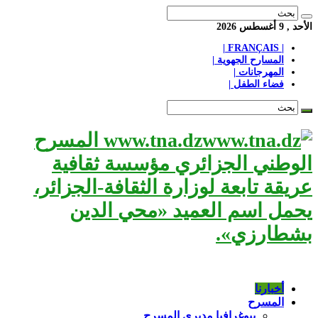
الأحد , 9 أغسطس 2026
| FRANÇAIS |
المسارح الجهوية |
المهرجانات |
فضاء الطفل |
www.tna.dz المسرح
الوطني الجزائري مؤسسة ثقافية
عريقة تابعة لوزارة الثقافة-الجزائر،
يحمل اسم العميد «محي الدين
بشطارزي».
أخبارنا
المسرح
بيوغرافيا مديري المسرح