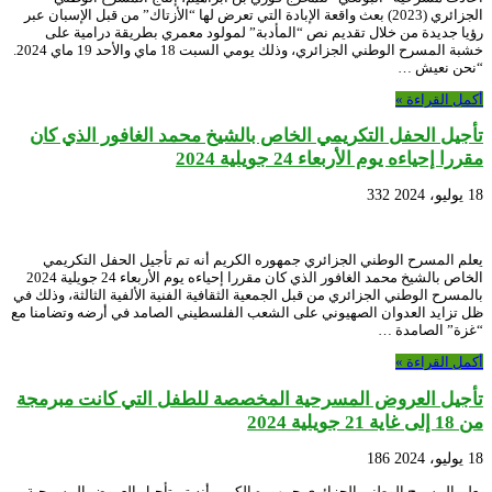
الجزائري (2023) بعث واقعة الإبادة التي تعرض لها “الأزتاك” من قبل الإسبان عبر
رؤيا جديدة من خلال تقديم نص “المأدبة” لمولود معمري بطريقة درامية على
خشبة المسرح الوطني الجزائري، وذلك يومي السبت 18 ماي والأحد 19 ماي 2024.
“نحن نعيش …
أكمل القراءة »
تأجيل الحفل التكريمي الخاص بالشيخ محمد الغافور الذي كان
مقررا إحياءه يوم الأربعاء 24 جويلية 2024
18 يوليو، 2024
332
يعلم المسرح الوطني الجزائري جمهوره الكريم أنه تم تأجيل الحفل التكريمي
الخاص بالشيخ محمد الغافور الذي كان مقررا إحياءه يوم الأربعاء 24 جويلية 2024
بالمسرح الوطني الجزائري من قبل الجمعية الثقافية الفنية الألفية الثالثة، وذلك في
ظل تزايد العدوان الصهيوني على الشعب الفلسطيني الصامد في أرضه وتضامنا مع
“غزة” الصامدة …
أكمل القراءة »
تأجيل العروض المسرحية المخصصة للطفل التي كانت مبرمجة
من 18 إلى غاية 21 جويلية 2024
18 يوليو، 2024
186
يعلم المسرح الوطني الجزائري جمهوره الكريم أنه تم تأجيل العروض المسرحية