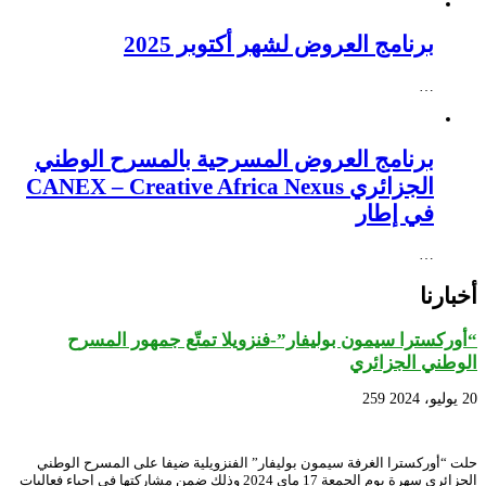
برنامج العروض لشهر أكتوبر 2025
…
برنامج العروض المسرحية بالمسرح الوطني
الجزائري CANEX – Creative Africa Nexus
في إطار
…
أخبارنا
“أوركسترا سيمون بوليفار”-فنزويلا تمتّع جمهور المسرح
الوطني الجزائري
20 يوليو، 2024
259
حلت “أوركسترا الغرفة سيمون بوليفار” الفنزويلية ضيفا على المسرح الوطني
الجزائري سهرة يوم الجمعة 17 ماي 2024 وذلك ضمن مشاركتها في إحياء فعاليات