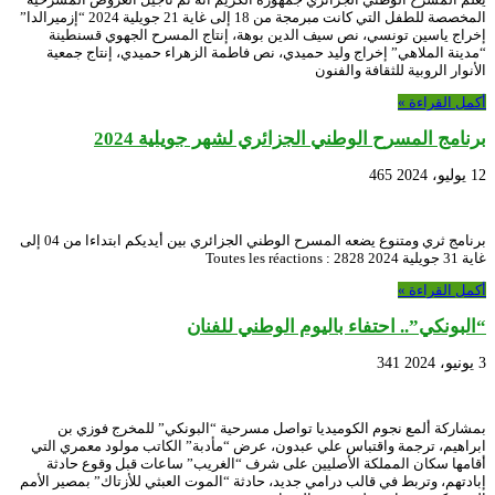
المخصصة للطفل التي كانت مبرمجة من 18 إلى غاية 21 جويلية 2024 “إزميرالدا”
إخراج ياسين تونسي، نص سيف الدين بوهة، إنتاج المسرح الجهوي قسنطينة
“مدينة الملاهي” إخراج وليد حميدي، نص فاطمة الزهراء حميدي، إنتاج جمعية
الأنوار الروبية للثقافة والفنون
أكمل القراءة »
برنامج المسرح الوطني الجزائري لشهر جويلية 2024
12 يوليو، 2024
465
برنامج ثري ومتنوع يضعه المسرح الوطني الجزائري بين أيديكم ابتداءا من 04 إلى
غاية 31 جويلية 2024 Toutes les réactions : 2828
أكمل القراءة »
“البونكي”.. احتفاء باليوم الوطني للفنان
3 يونيو، 2024
341
بمشاركة ألمع نجوم الكوميديا تواصل مسرحية “البونكي” للمخرج فوزي بن
ابراهيم، ترجمة واقتباس علي عبدون، عرض “مأدبة” الكاتب مولود معمري التي
أقامها سكان المملكة الأصليين على شرف “الغريب” ساعات قبل وقوع حادثة
إبادتهم، وتربط في قالب درامي جديد، حادثة “الموت العبثي للأزتاك” بمصير الأمم