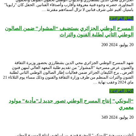
المجاورة، حضرته وجوه فنية معروفة وأقارب وأصدقاء الفنانين. الحفل كان “رايويا”
بامتياز، أقيم على شرف فنانين لا تزال أسماءهم مقترنة …
أكمل القراءة »
المسرح الوطني الجزائري يستضيف “المشوار” ضمن الصالون
الوطني الثاني لطلبة الفنون والتراث
20 يوليو، 2024
200
شهد المسرح الوطني الجزائري محي الدين بشطارزي بحضور وزيرة الثقافة
والفنون عرض مسرحية “المشوار” من تقديم طلبة المعهد العالي لمهن فنون
العرض ـ برج الكيفان الجزائر ضمن فعاليات إطار الصالون الوطني الثاني لطلبة
الفنون والتراث المنظم من طرف وزارة الثقافة والفنون وذلك مساء يوم الثلاثاء 21
ماي 2024 وعقب نهاية …
أكمل القراءة »
“البونكي” إنتاج المسرح الوطني تصور جديد لـ”مأدبة” مولود
معمري
20 يوليو، 2024
349
أعادت مسرحية “البونكي” للمخرج فوزي بن ابراهيم، إنتاج المسرح الوطني