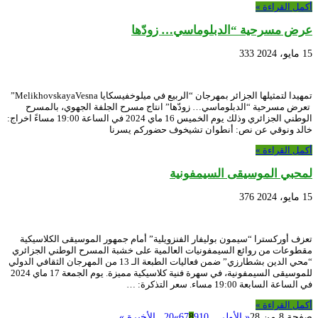
أكمل القراءة »
عرض مسرحية “الدبلوماسي… زودّها
15 مايو، 2024
333
تمهيدا لتمثيلها الجزائر بمهرجان “الربيع في ميلوخفيسكايا MelikhovskayaVesna”
تعرض مسرحية “الدبلوماسي… زودّها” انتاج مسرح الجلفة الجهوي، بالمسرح
الوطني الجزائري وذلك يوم الخميس 16 ماي 2024 في الساعة 19:00 مساءً اخراج:
خالد ونوقي عن نص: أنطوان تشيخوف حضوركم يسرنا
أكمل القراءة »
لمحبي الموسيقى السيمفونية
15 مايو، 2024
376
تعزف أوركسترا “سيمون بوليفار الفنزويلية” أمام جمهور الموسيقى الكلاسيكية
مقطوعات من روائع السيمفونيات العالمية على خشبة المسرح الوطني الجزائري
“محي الدين بشطارزي” ضمن فعاليات الطبعة الـ 13 من المهرجان الثقافي الدولي
للموسيقى السيمفونية، في سهرة فنية كلاسيكية مميزة. يوم الجمعة 17 ماي 2024
في الساعة السابعة 19:00 مساء. سعر التذكرة: …
أكمل القراءة »
صفحة 8 من 28
« الأولى
...
10
9
8
7
6
»
20
...
الأخيرة »