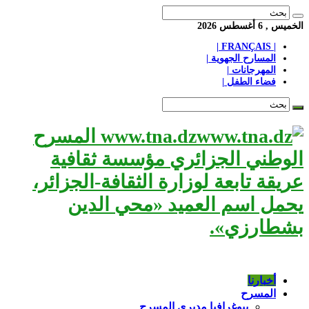
الخميس , 6 أغسطس 2026
| FRANÇAIS |
المسارح الجهوية |
المهرجانات |
فضاء الطفل |
www.tna.dz المسرح
الوطني الجزائري مؤسسة ثقافية
عريقة تابعة لوزارة الثقافة-الجزائر،
يحمل اسم العميد «محي الدين
بشطارزي».
أخبارنا
المسرح
بيوغرافيا مديري المسرح