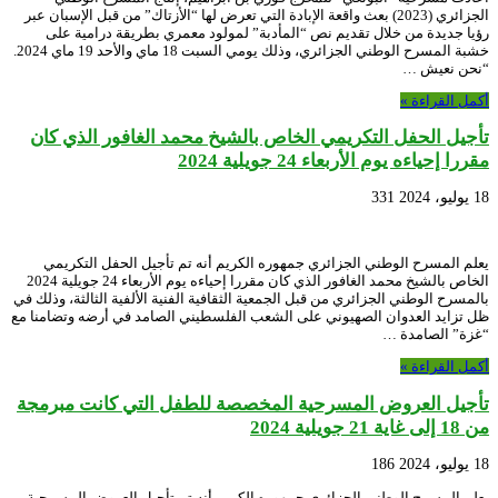
الجزائري (2023) بعث واقعة الإبادة التي تعرض لها “الأزتاك” من قبل الإسبان عبر
رؤيا جديدة من خلال تقديم نص “المأدبة” لمولود معمري بطريقة درامية على
خشبة المسرح الوطني الجزائري، وذلك يومي السبت 18 ماي والأحد 19 ماي 2024.
“نحن نعيش …
أكمل القراءة »
تأجيل الحفل التكريمي الخاص بالشيخ محمد الغافور الذي كان
مقررا إحياءه يوم الأربعاء 24 جويلية 2024
18 يوليو، 2024
331
يعلم المسرح الوطني الجزائري جمهوره الكريم أنه تم تأجيل الحفل التكريمي
الخاص بالشيخ محمد الغافور الذي كان مقررا إحياءه يوم الأربعاء 24 جويلية 2024
بالمسرح الوطني الجزائري من قبل الجمعية الثقافية الفنية الألفية الثالثة، وذلك في
ظل تزايد العدوان الصهيوني على الشعب الفلسطيني الصامد في أرضه وتضامنا مع
“غزة” الصامدة …
أكمل القراءة »
تأجيل العروض المسرحية المخصصة للطفل التي كانت مبرمجة
من 18 إلى غاية 21 جويلية 2024
18 يوليو، 2024
186
يعلم المسرح الوطني الجزائري جمهوره الكريم أنه تم تأجيل العروض المسرحية