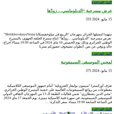
أكمل القراءة »
عرض مسرحية “الدبلوماسي… زودّها
15 مايو، 2024
333
تمهيدا لتمثيلها الجزائر بمهرجان “الربيع في ميلوخفيسكايا MelikhovskayaVesna”
تعرض مسرحية “الدبلوماسي… زودّها” انتاج مسرح الجلفة الجهوي، بالمسرح
الوطني الجزائري وذلك يوم الخميس 16 ماي 2024 في الساعة 19:00 مساءً اخراج:
خالد ونوقي عن نص: أنطوان تشيخوف حضوركم يسرنا
أكمل القراءة »
لمحبي الموسيقى السيمفونية
15 مايو، 2024
375
تعزف أوركسترا “سيمون بوليفار الفنزويلية” أمام جمهور الموسيقى الكلاسيكية
مقطوعات من روائع السيمفونيات العالمية على خشبة المسرح الوطني الجزائري
“محي الدين بشطارزي” ضمن فعاليات الطبعة الـ 13 من المهرجان الثقافي الدولي
للموسيقى السيمفونية، في سهرة فنية كلاسيكية مميزة. يوم الجمعة 17 ماي 2024
في الساعة السابعة 19:00 مساء. سعر التذكرة: …
أكمل القراءة »
صفحة 8 من 28
« الأولى
...
10
9
8
7
6
»
20
...
الأخيرة »