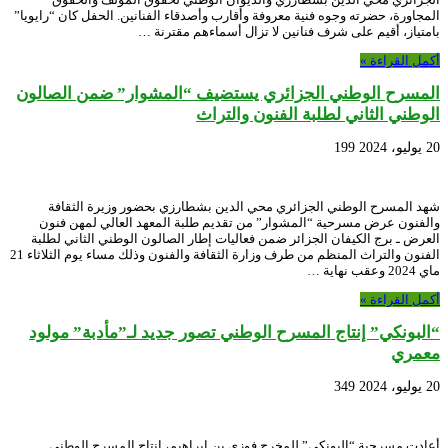
المجاورة، حضرته وجوه فنية معروفة وأقارب وأصدقاء الفنانين. الحفل كان “رايويا”
بامتياز، أقيم على شرف فنانين لا تزال أسماءهم مقترنة …
أكمل القراءة »
المسرح الوطني الجزائري يستضيف “المشوار” ضمن الصالون
الوطني الثاني لطلبة الفنون والتراث
20 يوليو، 2024
199
شهد المسرح الوطني الجزائري محي الدين بشطارزي بحضور وزيرة الثقافة
والفنون عرض مسرحية “المشوار” من تقديم طلبة المعهد العالي لمهن فنون
العرض ـ برج الكيفان الجزائر ضمن فعاليات إطار الصالون الوطني الثاني لطلبة
الفنون والتراث المنظم من طرف وزارة الثقافة والفنون وذلك مساء يوم الثلاثاء 21
ماي 2024 وعقب نهاية …
أكمل القراءة »
“البونكي” إنتاج المسرح الوطني تصور جديد لـ”مأدبة” مولود
معمري
20 يوليو، 2024
349
أعادت مسرحية “البونكي” للمخرج فوزي بن ابراهيم، إنتاج المسرح الوطني