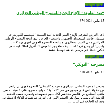
أكمل القراءة »
“ضد الطبيعة” الإنتاج الجديد للمسرح الوطني الجزائري
15 مايو، 2024
374
لاقى العرض الشرفي للإنتاج الفني الجديد “ضد الطبيعة” للمصمم الكوريغرافي
سليمان حابس استحسان الجمهور، واستطاع العرض الذي أنتجه المسرح الوطني
الجزائري محي الدين بشطارزي بمساهمة المسرح الجهوي لتيزي وزو “كاتب
ياسين” أن يصنع فرجة استثنائية مساء يوم الخميس 09 أفريل 2024. ابتداء من
ديكور متمثل في كرسي حديقة يتوسط خشبة …
أكمل القراءة »
مسرحية “البونكي”
15 مايو، 2024
410
يعرض المسرح الوطني الجزائري مسرحية “البونكي” للمخرج فوزي بن براهم
ترجمة واقتباس علي عبدون عن نص “المأدبة” لمولود معمري. على خشبة المسرح
يلتقي أشخاص من عالمين مختلفين لكل منهم خصوصيته وتفكيره حسب الحقبة
الزمنية التي ينتمي إليها، لكن العنصر الأبرز في العرض هو تقنيات الذكاء الاصطناعي
وقدراته الخارقة في التأثير …