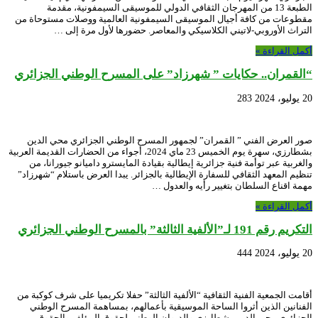
الطبعة 13 من المهرجان الثقافي الدولي للموسيقى السيمفونية، مقدمة
مقطوعات من كافة أجيال الموسيقى السيمفونية العالمية ووصلات مستوحاة من
التراث الأوروبي-لاتيني الكلاسيكي والمعاصر. حضورها لأول مرة إلى …
أكمل القراءة »
“القمران.. حكايات ” شهرزاد” على المسرح الوطني الجزائري
20 يوليو، 2024
283
صور العرض الفني ” القمران” لجمهور المسرح الوطني الجزائري محي الدين
بشطارزي، سهرة يوم الخميس 23 ماي 2024، أجواء من الحضارات القديمة العربية
والغربية عبر توأمة فنية جزائرية إيطالية بقيادة المايسترو داميانو جيورانا، من
تنظيم المعهد الثقافي للسفارة الإيطالية بالجزائر. يبدا العرض باستلام “شهرزاد”
مهمة اقناع السلطان بتغيير رأيه والعدول …
أكمل القراءة »
التكريم رقم 191 لـ”الألفية الثالثة” بالمسرح الوطني الجزائري
20 يوليو، 2024
444
أقامت الجمعية الفنية الثقافية “الألفية الثالثة” حفلا تكريميا على شرف كوكبة من
الفنانين الذين أثروا الساحة الموسيقية بأعمالهم، بمساهمة المسرح الوطني
الجزائري محي الدين بشطارزي والديوان الوطني لحقوق المؤلف والحقوق