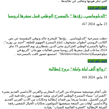
التي تنكر هويتها وتتخلى عن تقاليدها …
أكمل القراءة »
“الدبلوماسي.. زوّدها ” بالمسرح الوطني قبيل سفرها لروسيا
23 مايو، 2024
417
حطت مسرحية “الدبلوماسي… زوّدها” للمخرج خالد ونوقي المقتبسة عن نص
الكاتب الروسي أنطوان تشيخوف، إنتاج المسرح الجهوي للجلفة “أحمد بن بوزيد”،
رحالها بالمسرح الوطني الجزائري محي الدين بشطارزي يوم الخميس 19 ماي
2024 ساعات قبيل سفرها إلى روسيا ضمن فعاليات مهرجان “الربيع في
ميلوخفيسكايا MelikhovskayaVesna” استمتع حضور لافت بالمسرحية …
أكمل القراءة »
“روائع ألف ليلة وليلة” بروح إيطالية
19 مايو، 2024
416
على أنغام موسيقية مستوحاة من التراث المغاربي والعربي الأندلسي القديم يضيء
“القمران” سماء المسرح الوطني الجزائري، ويعيد جمهوره عبر رحلة فنية إلى
الزمن الجميل.. مقدما مزيجا بين قصائد إيطالية وحكايات من الأدب العربي القديم
والأندلسي. أوقات من المتعة سيقضيها المولعون بحكايات الخيال الشعبي رفقة
الفرقة الإيطالية “الحجرة العالمية للشباب” بقيادة …