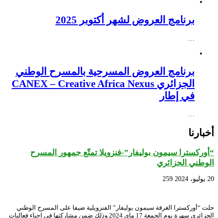
برنامج العروض لشهر أكتوبر 2025
…
برنامج العروض المسرحية بالمسرح الوطني
الجزائري CANEX – Creative Africa Nexus
في إطار
…
أخبارنا
“أوركسترا سيمون بوليفار”-فنزويلا تمتّع جمهور المسرح
الوطني الجزائري
20 يوليو، 2024
259
حلت “أوركسترا الغرفة سيمون بوليفار” الفنزويلية ضيفا على المسرح الوطني
الجزائري سهرة يوم الجمعة 17 ماي 2024 وذلك ضمن مشاركتها في إحياء فعاليات