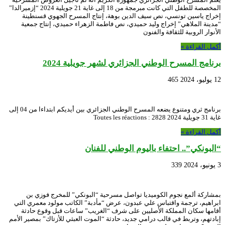
المخصصة للطفل التي كانت مبرمجة من 18 إلى غاية 21 جويلية 2024 “إزميرالدا”
إخراج ياسين تونسي، نص سيف الدين بوهة، إنتاج المسرح الجهوي قسنطينة
“مدينة الملاهي” إخراج وليد حميدي، نص فاطمة الزهراء حميدي، إنتاج جمعية
الأنوار الروبية للثقافة والفنون
أكمل القراءة »
برنامج المسرح الوطني الجزائري لشهر جويلية 2024
12 يوليو، 2024
465
برنامج ثري ومتنوع يضعه المسرح الوطني الجزائري بين أيديكم ابتداءا من 04 إلى
غاية 31 جويلية 2024 Toutes les réactions : 2828
أكمل القراءة »
“البونكي”.. احتفاء باليوم الوطني للفنان
3 يونيو، 2024
339
بمشاركة ألمع نجوم الكوميديا تواصل مسرحية “البونكي” للمخرج فوزي بن
ابراهيم، ترجمة واقتباس علي عبدون، عرض “مأدبة” الكاتب مولود معمري التي
أقامها سكان المملكة الأصليين على شرف “الغريب” ساعات قبل وقوع حادثة
إبادتهم، وتربط في قالب درامي جديد، حادثة “الموت العبثي للأزتاك” بمصير الأمم