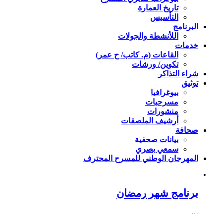
تاريخ العمارة
التأسيس
البرنامج
اللأنشطة والجولات
خدمات
القاعات (م. كاتب/ ح عمر)
تكوين/ ورشات
شراء التذاكر
توثيق
بيوغرافيا
مسرحيات
منشورات
أرشيف الملصقات
صحافة
بيانات صحفية
سمعي بصري
المهرجان الوطني للمسرح المحترف
برنامج شهر رمضان
…