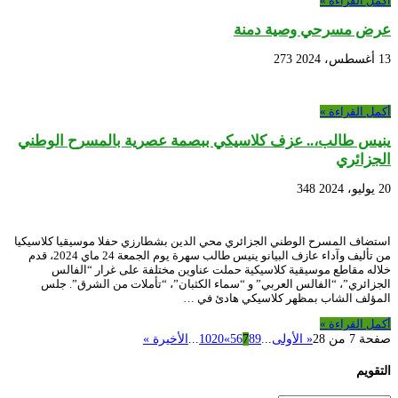
أكمل القراءة »
عرض مسرحي وصية دمنة
13 أغسطس، 2024
273
أكمل القراءة »
ينيس طالب،.. عزف كلاسيكي ببصمة عصرية بالمسرح الوطني
الجزائري
20 يوليو، 2024
348
استضاف المسرح الوطني الجزائري محي الدين بشطارزي حفلا موسيقيا كلاسيكيا
من تأليف وآداء عازف البيانو ينيس طالب سهرة يوم الجمعة 24 ماي 2024، قدم
خلاله مقاطع موسيقية كلاسيكية حملت عناوين مختلفة على غرار “الفالس
الجزائري”، “الفالس العربي” و “سماء الكثبان”، “تأملات من الشرق”. جلس
المؤلف الشاب بمظهر كلاسيكي هادئ في …
أكمل القراءة »
صفحة 7 من 28
« الأولى
...
9
8
7
6
5
»
20
10
...
الأخيرة »
التقويم