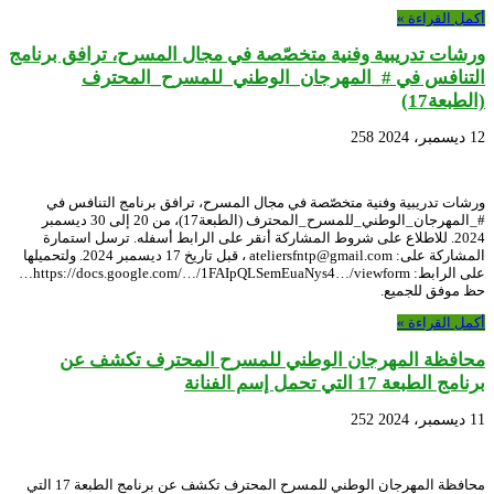
أكمل القراءة »
ورشات تدريبية وفنية متخصّصة في مجال المسرح، ترافق برنامج
التنافس في #_المهرجان_الوطني_للمسرح_المحترف
(الطبعة17)
12 ديسمبر، 2024
258
ورشات تدريبية وفنية متخصّصة في مجال المسرح، ترافق برنامج التنافس في
#_المهرجان_الوطني_للمسرح_المحترف (الطبعة17)، من 20 إلى 30 ديسمبر
2024. للاطلاع على شروط المشاركة أنقر على الرابط أسفله. ترسل استمارة
المشاركة على: ateliersfntp@gmail.com ، قبل تاريخ 17 ديسمبر 2024. ولتحميلها
على الرابط: https://docs.google.com/…/1FAIpQLSemEuaNys4…/viewform…
حظ موفق للجميع.
أكمل القراءة »
محافظة المهرجان الوطني للمسرح المحترف تكشف عن
برنامج الطبعة 17 التي تحمل إسم الفنانة
11 ديسمبر، 2024
252
محافظة المهرجان الوطني للمسرح المحترف تكشف عن برنامج الطبعة 17 التي