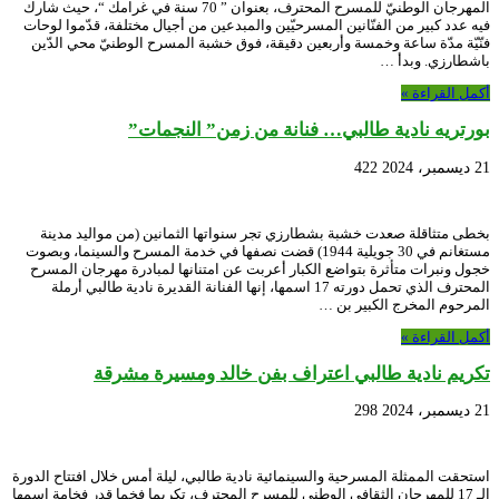
المهرجان الوطنيّ للمسرح المحترف، بعنوان ” 70 سنة في غرامك “، حيث شارك
فيه عدد كبير من الفنّانين المسرحيّين والمبدعين من أجيال مختلفة، قدّموا لوحات
فنّيّة مدّة ساعة وخمسة وأربعين دقيقة، فوق خشبة المسرح الوطنيّ محي الدّين
باشطارزي. وبدأ …
أكمل القراءة »
بورتريه نادية طالبي… فنانة من زمن” النجمات”
21 ديسمبر، 2024
422
بخطى متثاقلة صعدت خشبة بشطارزي تجر سنواتها الثمانين (من مواليد مدينة
مستغانم في 30 جويلية 1944) قضت نصفها في خدمة المسرح والسينما، وبصوت
خجول ونبرات متأثرة بتواضع الكبار أعربت عن امتنانها لمبادرة مهرجان المسرح
المحترف الذي تحمل دورته 17 اسمها، إنها الفنانة القديرة نادية طالبي أرملة
المرحوم المخرج الكبير بن …
أكمل القراءة »
تكريم نادية طالبي اعتراف بفن خالد ومسيرة مشرقة
21 ديسمبر، 2024
298
استحقت الممثلة المسرحية والسينمائية نادية طالبي، ليلة أمس خلال افتتاح الدورة
الـ 17 للمهرجان الثقافي الوطني للمسرح المحترف، تكريما فخما قدر فخامة اسمها