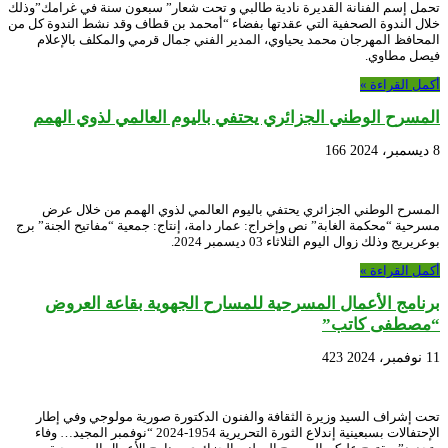
تحمل إسم الفنانة القديرة نادية طالبي و تحت شعار” سبعون سنة في غرامك”وذلك
خلال الندوة الصحفية التي عقدتها بفضاء “أمحمد بن قطاف وقد نشط الندوة كل من
المحافظ المهرجان محمد يحياوي، المدير الفني جمال قرمي والمكلف بالإعلام
فيصل مطاوي.
أكمل القراءة »
المسرح الوطني الجزائري يحتفي باليوم العالمي لذوي الهمم
8 ديسمبر، 2024
166
المسرح الوطني الجزائري يحتفي باليوم العالمي لذوي الهمم من خلال عرض
مسرحية “محكمة الغابة” نص وإخراج: عمار دامة، إنتاج: جمعية “مفاتيح الجنة” برج
بوعريريج وذلك زوال اليوم الثلاثاء 03 ديسمبر 2024.
أكمل القراءة »
برنامج الأعمال المسرحية للمسارح الجهوية بقاعة العروض
“مصطفى كاتب”
11 نوفمبر، 2024
423
تحت إشراف السيد وزيرة الثقافة والفنون الدكتورة صورية مولوجي وفي إطار
الإحتفالات بسبعينية إندلاع الثورة التحريرية 1954-2024 “نوفمبر المجيد… وفاء