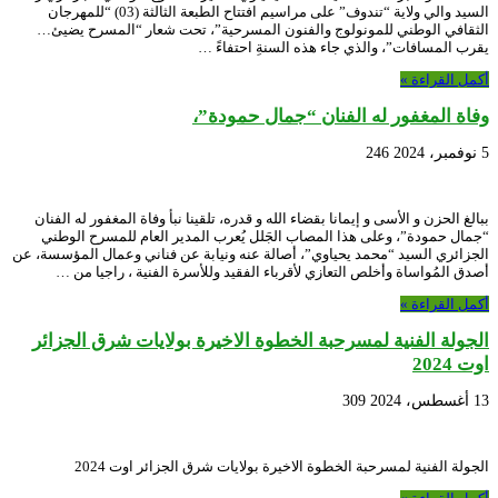
السيد والي ولاية “تندوف” على مراسيم افتتاح الطبعة الثالثة (03) “للمهرجان
الثقافي الوطني للمونولوج والفنون المسرحية”، تحت شعار “المسرح يضيئ…
يقرب المسافات”، والذي جاء هذه السنةِ احتفاءً …
أكمل القراءة »
وفاة المغفور له الفنان “جمال حمودة”،
5 نوفمبر، 2024
246
ببالغ الحزن و الأسى و إيمانا بقضاء الله و قدره، تلقينا نبأ وفاة المغفور له الفنان
“جمال حمودة”، وعلى هذا المصاب الجَلل يُعرب المدير العام للمسرح الوطني
الجزائري السيد “محمد يحياوي”، أصالة عنه ونيابة عن فناني وعمال المؤسسة، عن
أصدق المُواساة وأخلص التعازي لأقرباء الفقيد وللأسرة الفنية ، راجيا من …
أكمل القراءة »
الجولة الفنية لمسرحبة الخطوة الاخيرة بولايات شرق الجزائر
اوت 2024
13 أغسطس، 2024
309
الجولة الفنية لمسرحبة الخطوة الاخيرة بولايات شرق الجزائر اوت 2024