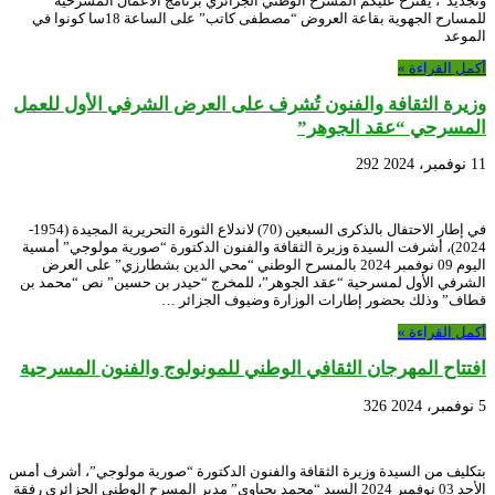
وتجديد”، يقترح عليكم المسرح الوطني الجزائري برنامج الأعمال المسرحية
للمسارح الجهوية بقاعة العروض “مصطفى كاتب” على الساعة 18سا كونوا في
الموعد
أكمل القراءة »
وزيرة الثقافة والفنون تُشرف على العرض الشرفي الأول للعمل
المسرحي “عقد الجوهر”
11 نوفمبر، 2024
292
في إطار الاحتفال بالذكرى السبعين (70) لاندلاع الثورة التحريرية المجيدة (1954-
2024)، أشرفت السيدة وزيرة الثقافة والفنون الدكتورة “صورية مولوجي” أمسية
اليوم 09 نوفمبر 2024 بالمسرح الوطني “محي الدين بشطارزي” على العرض
الشرفي الأول لمسرحية “عقد الجوهر”، للمخرج “حيدر بن حسين” نص “محمد بن
قطاف” وذلك بحضور إطارات الوزارة وضيوف الجزائر …
أكمل القراءة »
افتتاح المهرجان الثقافي الوطني للمونولوج والفنون المسرحية
5 نوفمبر، 2024
326
بتكليف من السيدة وزيرة الثقافة والفنون الدكتورة “صورية مولوجي”، أشرف أمس
الأحد 03 نوفمبر 2024 السيد “محمد يحياوي” مدير المسرح الوطني الجزائري رفقة