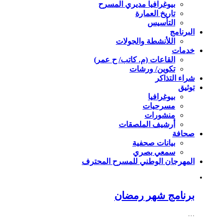
بيوغرافيا مديري المسرح
تاريخ العمارة
التأسيس
البرنامج
اللأنشطة والجولات
خدمات
القاعات (م. كاتب/ ح عمر)
تكوين/ ورشات
شراء التذاكر
توثيق
بيوغرافيا
مسرحيات
منشورات
أرشيف الملصقات
صحافة
بيانات صحفية
سمعي بصري
المهرجان الوطني للمسرح المحترف
برنامج شهر رمضان
…