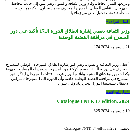
وتاريخها الفني الحافل. وقام وزير الثقافة والفنون زهير بللو، إلى جانب محافظ
المهرجان الثقافي الوطني للمسرح المحترف محمد يحياوي، بتكريمها، وسط
مفاجأة تضمنت دخول بعض من زملائها …
أكمل القراءة »
وزير الثقافة يعطي إشارة انطلاق الدورة الـ17 تأكيد على دور
المسرح في مرافقة القضية الوطنية
21 ديسمبر، 2024
174
أعطى وزير الثقافية والفنون، زهير بللو إشارة انطلاق المهرجان الوطني للمسرح
المحترف في دورته الـ17، بحضور كوكبة من المسرحيين ومدراء المسارح الجهوية
وكذا جمهور وعشاق الخشبة. واغتنم الوزير فرصة افتتاحه للمهرجان ليذكر بدور
المسرح في مرافقة القضية الوطنية خاصة وأن الدورة الـ17 للمهرجان تتزامن
الاحتفال بسبعينية الثورة التحريرية، وقال بللو …
أكمل القراءة »
Catalogue FNTP, 17 édition. 2024
19 ديسمبر، 2024
325
تحميل Catalogue FNTP, 17 édition. 2024