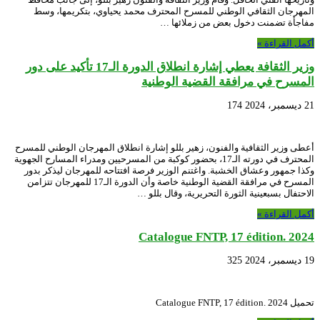
المهرجان الثقافي الوطني للمسرح المحترف محمد يحياوي، بتكريمها، وسط
مفاجأة تضمنت دخول بعض من زملائها …
أكمل القراءة »
وزير الثقافة يعطي إشارة انطلاق الدورة الـ17 تأكيد على دور
المسرح في مرافقة القضية الوطنية
21 ديسمبر، 2024
174
أعطى وزير الثقافية والفنون، زهير بللو إشارة انطلاق المهرجان الوطني للمسرح
المحترف في دورته الـ17، بحضور كوكبة من المسرحيين ومدراء المسارح الجهوية
وكذا جمهور وعشاق الخشبة. واغتنم الوزير فرصة افتتاحه للمهرجان ليذكر بدور
المسرح في مرافقة القضية الوطنية خاصة وأن الدورة الـ17 للمهرجان تتزامن
الاحتفال بسبعينية الثورة التحريرية، وقال بللو …
أكمل القراءة »
Catalogue FNTP, 17 édition. 2024
19 ديسمبر، 2024
325
تحميل Catalogue FNTP, 17 édition. 2024