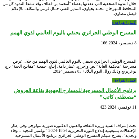
خلال الندوة الصحفية التي عقدتها بفضاء “أمحمد بن قطاف وقد نشط الندوة كل من
المحافظ المهرجان محمد يحياوي، المدير الفني جمال قرمي والمكلف بالإعلام
فيصل مطاوي.
أكمل القراءة »
المسرح الوطني الجزائري يحتفي باليوم العالمي لذوي الهمم
8 ديسمبر، 2024
166
المسرح الوطني الجزائري يحتفي باليوم العالمي لذوي الهمم من خلال عرض
مسرحية “محكمة الغابة” نص وإخراج: عمار دامة، إنتاج: جمعية “مفاتيح الجنة” برج
بوعريريج وذلك زوال اليوم الثلاثاء 03 ديسمبر 2024.
أكمل القراءة »
برنامج الأعمال المسرحية للمسارح الجهوية بقاعة العروض
“مصطفى كاتب”
11 نوفمبر، 2024
423
تحت إشراف السيد وزيرة الثقافة والفنون الدكتورة صورية مولوجي وفي إطار
الإحتفالات بسبعينية إندلاع الثورة التحريرية 1954-2024 “نوفمبر المجيد… وفاء
وتجديد”، يقترح عليكم المسرح الوطني الجزائري برنامج الأعمال المسرحية