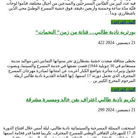
فيه عدد كبير من الفنّانين المسرحيّين والمبدعين من أجيال مختلفة، قدّموا لوحات
فنّيّة مدّة ساعة وخمسة وأربعين دقيقة، فوق خشبة المسرح الوطنيّ محي الدّين
باشطارزي. وبدأ …
أكمل القراءة »
بورتريه نادية طالبي… فنانة من زمن” النجمات”
21 ديسمبر، 2024
422
بخطى متثاقلة صعدت خشبة بشطارزي تجر سنواتها الثمانين (من مواليد مدينة
مستغانم في 30 جويلية 1944) قضت نصفها في خدمة المسرح والسينما، وبصوت
خجول ونبرات متأثرة بتواضع الكبار أعربت عن امتنانها لمبادرة مهرجان المسرح
المحترف الذي تحمل دورته 17 اسمها، إنها الفنانة القديرة نادية طالبي أرملة
المرحوم المخرج الكبير بن …
أكمل القراءة »
تكريم نادية طالبي اعتراف بفن خالد ومسيرة مشرقة
21 ديسمبر، 2024
299
استحقت الممثلة المسرحية والسينمائية نادية طالبي، ليلة أمس خلال افتتاح الدورة
الـ 17 للمهرجان الثقافي الوطني للمسرح المحترف، تكريما فخما قدر فخامة اسمها
وتاريخها الفني الحافل. وقام وزير الثقافة والفنون زهير بللو، إلى جانب محافظ