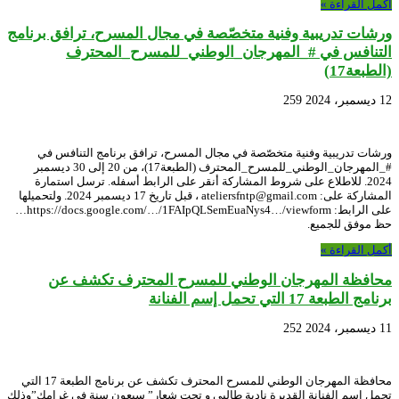
أكمل القراءة »
ورشات تدريبية وفنية متخصّصة في مجال المسرح، ترافق برنامج
التنافس في #_المهرجان_الوطني_للمسرح_المحترف
(الطبعة17)
12 ديسمبر، 2024
259
ورشات تدريبية وفنية متخصّصة في مجال المسرح، ترافق برنامج التنافس في
#_المهرجان_الوطني_للمسرح_المحترف (الطبعة17)، من 20 إلى 30 ديسمبر
2024. للاطلاع على شروط المشاركة أنقر على الرابط أسفله. ترسل استمارة
المشاركة على: ateliersfntp@gmail.com ، قبل تاريخ 17 ديسمبر 2024. ولتحميلها
على الرابط: https://docs.google.com/…/1FAIpQLSemEuaNys4…/viewform…
حظ موفق للجميع.
أكمل القراءة »
محافظة المهرجان الوطني للمسرح المحترف تكشف عن
برنامج الطبعة 17 التي تحمل إسم الفنانة
11 ديسمبر، 2024
252
محافظة المهرجان الوطني للمسرح المحترف تكشف عن برنامج الطبعة 17 التي
تحمل إسم الفنانة القديرة نادية طالبي و تحت شعار” سبعون سنة في غرامك”وذلك