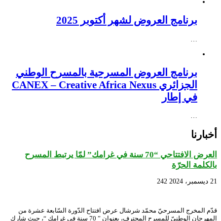
برنامج العروض لشهر أكتوبر 2025
…
برنامج العروض المسرحية بالمسرح الوطني
الجزائري CANEX – Creative Africa Nexus
في إطار
…
أخبارنا
العرض الافتتاحي “70 سنة في غرامك” لمّا يرتبط المسرح
بالكلمة الحرّة
21 ديسمبر، 2024
242
قدّم المخرج المسرحيّ محمّد شرشال عرض افتتاح الدّورة السّابعة عشرة من
المهرجان الوطنيّ للمسرح المحترف، بعنوان ” 70 سنة في غرامك “، حيث شارك