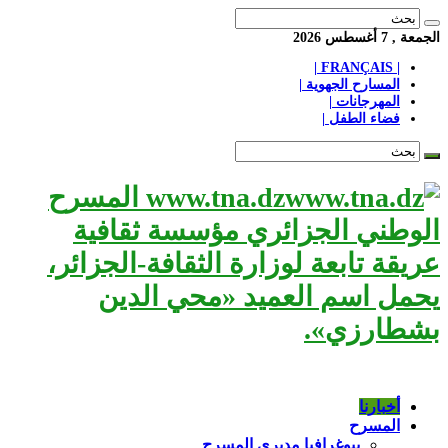
الجمعة , 7 أغسطس 2026
| FRANÇAIS |
المسارح الجهوية |
المهرجانات |
فضاء الطفل |
www.tna.dz المسرح
الوطني الجزائري مؤسسة ثقافية
عريقة تابعة لوزارة الثقافة-الجزائر،
يحمل اسم العميد «محي الدين
بشطارزي».
أخبارنا
المسرح
بيوغرافيا مديري المسرح