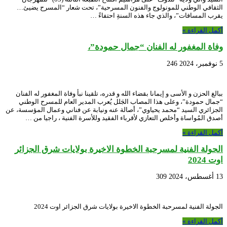
الثقافي الوطني للمونولوج والفنون المسرحية”، تحت شعار “المسرح يضيئ…
يقرب المسافات”، والذي جاء هذه السنةِ احتفاءً …
أكمل القراءة »
وفاة المغفور له الفنان “جمال حمودة”،
5 نوفمبر، 2024
246
ببالغ الحزن و الأسى و إيمانا بقضاء الله و قدره، تلقينا نبأ وفاة المغفور له الفنان
“جمال حمودة”، وعلى هذا المصاب الجَلل يُعرب المدير العام للمسرح الوطني
الجزائري السيد “محمد يحياوي”، أصالة عنه ونيابة عن فناني وعمال المؤسسة، عن
أصدق المُواساة وأخلص التعازي لأقرباء الفقيد وللأسرة الفنية ، راجيا من …
أكمل القراءة »
الجولة الفنية لمسرحبة الخطوة الاخيرة بولايات شرق الجزائر
اوت 2024
13 أغسطس، 2024
309
الجولة الفنية لمسرحبة الخطوة الاخيرة بولايات شرق الجزائر اوت 2024
أكمل القراءة »