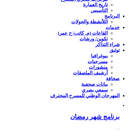
تاريخ العمارة
التأسيس
البرنامج
اللأنشطة والجولات
خدمات
القاعات (م. كاتب/ ح عمر)
تكوين/ ورشات
شراء التذاكر
توثيق
بيوغرافيا
مسرحيات
منشورات
أرشيف الملصقات
صحافة
بيانات صحفية
سمعي بصري
المهرجان الوطني للمسرح المحترف
برنامج شهر رمضان
…