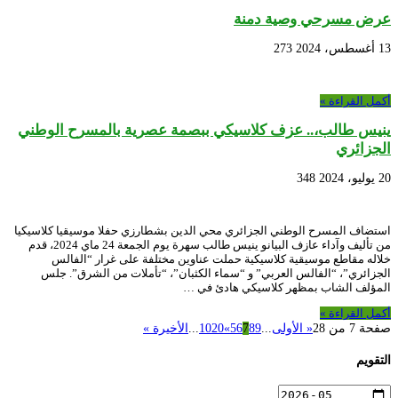
عرض مسرحي وصية دمنة
13 أغسطس، 2024
273
أكمل القراءة »
ينيس طالب،.. عزف كلاسيكي ببصمة عصرية بالمسرح الوطني
الجزائري
20 يوليو، 2024
348
استضاف المسرح الوطني الجزائري محي الدين بشطارزي حفلا موسيقيا كلاسيكيا
من تأليف وآداء عازف البيانو ينيس طالب سهرة يوم الجمعة 24 ماي 2024، قدم
خلاله مقاطع موسيقية كلاسيكية حملت عناوين مختلفة على غرار “الفالس
الجزائري”، “الفالس العربي” و “سماء الكثبان”، “تأملات من الشرق”. جلس
المؤلف الشاب بمظهر كلاسيكي هادئ في …
أكمل القراءة »
صفحة 7 من 28
« الأولى
...
9
8
7
6
5
»
20
10
...
الأخيرة »
التقويم