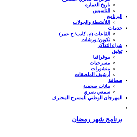
تاريخ العمارة
التأسيس
البرنامج
اللأنشطة والجولات
خدمات
القاعات (م. كاتب/ ح عمر)
تكوين/ ورشات
شراء التذاكر
توثيق
بيوغرافيا
مسرحيات
منشورات
أرشيف الملصقات
صحافة
بيانات صحفية
سمعي بصري
المهرجان الوطني للمسرح المحترف
برنامج شهر رمضان
…