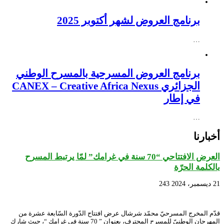
برنامج العروض لشهر أكتوبر 2025
…
برنامج العروض المسرحية بالمسرح الوطني
الجزائري CANEX – Creative Africa Nexus
في إطار
…
أخبارنا
العرض الافتتاحي “70 سنة في غرامك” لمّا يرتبط المسرح
بالكلمة الحرّة
21 ديسمبر، 2024
243
قدّم المخرج المسرحيّ محمّد شرشال عرض افتتاح الدّورة السّابعة عشرة من
المهرجان الوطنيّ للمسرح المحترف، بعنوان ” 70 سنة في غرامك “، حيث شارك