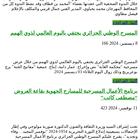
خلال الندوة الصحفية التي عقدتها بفضاء “أمحمد بن قطاف وقد نشط الندوة كل من
المحافظ المهرجان محمد يحياوي، المدير الفني جمال قرمي والمكلف بالإعلام
فيصل مطاوي.
أكمل القراءة »
المسرح الوطني الجزائري يحتفي باليوم العالمي لذوي الهمم
8 ديسمبر، 2024
166
المسرح الوطني الجزائري يحتفي باليوم العالمي لذوي الهمم من خلال عرض
مسرحية “محكمة الغابة” نص وإخراج: عمار دامة، إنتاج: جمعية “مفاتيح الجنة” برج
بوعريريج وذلك زوال اليوم الثلاثاء 03 ديسمبر 2024.
أكمل القراءة »
برنامج الأعمال المسرحية للمسارح الجهوية بقاعة العروض
“مصطفى كاتب”
11 نوفمبر، 2024
423
تحت إشراف السيد وزيرة الثقافة والفنون الدكتورة صورية مولوجي وفي إطار
الإحتفالات بسبعينية إندلاع الثورة التحريرية 1954-2024 “نوفمبر المجيد… وفاء
وتجديد”، يقترح عليكم المسرح الوطني الجزائري برنامج الأعمال المسرحية