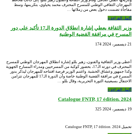
المهرجان الثقافي الوطني للمسرح المحترف محمد يحياوي، بتكريمها، وسط
مفاجأة تضمنت دخول بعض من زملائها …
أكمل القراءة »
وزير الثقافة يعطي إشارة انطلاق الدورة الـ17 تأكيد على دور
المسرح في مرافقة القضية الوطنية
21 ديسمبر، 2024
174
أعطى وزير الثقافية والفنون، زهير بللو إشارة انطلاق المهرجان الوطني للمسرح
المحترف في دورته الـ17، بحضور كوكبة من المسرحيين ومدراء المسارح الجهوية
وكذا جمهور وعشاق الخشبة. واغتنم الوزير فرصة افتتاحه للمهرجان ليذكر بدور
المسرح في مرافقة القضية الوطنية خاصة وأن الدورة الـ17 للمهرجان تتزامن
الاحتفال بسبعينية الثورة التحريرية، وقال بللو …
أكمل القراءة »
Catalogue FNTP, 17 édition. 2024
19 ديسمبر، 2024
325
تحميل Catalogue FNTP, 17 édition. 2024