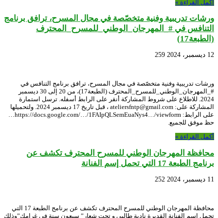
أكمل القراءة »
ورشات تدريبية وفنية متخصّصة في مجال المسرح، ترافق برنامج
التنافس في #_المهرجان_الوطني_للمسرح_المحترف
(الطبعة17)
12 ديسمبر، 2024
259
ورشات تدريبية وفنية متخصّصة في مجال المسرح، ترافق برنامج التنافس في
#_المهرجان_الوطني_للمسرح_المحترف (الطبعة17)، من 20 إلى 30 ديسمبر
2024. للاطلاع على شروط المشاركة أنقر على الرابط أسفله. ترسل استمارة
المشاركة على: ateliersfntp@gmail.com ، قبل تاريخ 17 ديسمبر 2024. ولتحميلها
على الرابط: https://docs.google.com/…/1FAIpQLSemEuaNys4…/viewform…
حظ موفق للجميع.
أكمل القراءة »
محافظة المهرجان الوطني للمسرح المحترف تكشف عن
برنامج الطبعة 17 التي تحمل إسم الفنانة
11 ديسمبر، 2024
252
محافظة المهرجان الوطني للمسرح المحترف تكشف عن برنامج الطبعة 17 التي
تحمل إسم الفنانة القديرة نادية طالبي و تحت شعار” سبعون سنة في غرامك”وذلك