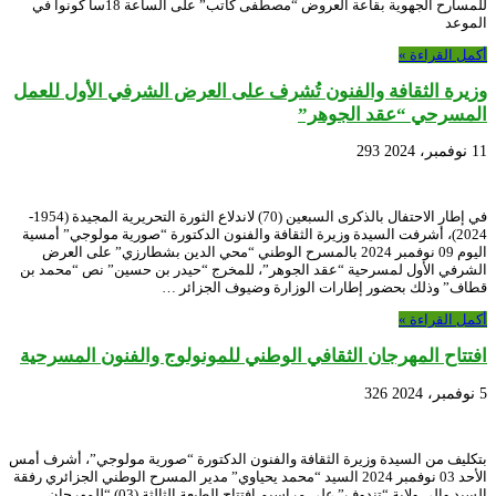
للمسارح الجهوية بقاعة العروض “مصطفى كاتب” على الساعة 18سا كونوا في
الموعد
أكمل القراءة »
وزيرة الثقافة والفنون تُشرف على العرض الشرفي الأول للعمل
المسرحي “عقد الجوهر”
11 نوفمبر، 2024
293
في إطار الاحتفال بالذكرى السبعين (70) لاندلاع الثورة التحريرية المجيدة (1954-
2024)، أشرفت السيدة وزيرة الثقافة والفنون الدكتورة “صورية مولوجي” أمسية
اليوم 09 نوفمبر 2024 بالمسرح الوطني “محي الدين بشطارزي” على العرض
الشرفي الأول لمسرحية “عقد الجوهر”، للمخرج “حيدر بن حسين” نص “محمد بن
قطاف” وذلك بحضور إطارات الوزارة وضيوف الجزائر …
أكمل القراءة »
افتتاح المهرجان الثقافي الوطني للمونولوج والفنون المسرحية
5 نوفمبر، 2024
326
بتكليف من السيدة وزيرة الثقافة والفنون الدكتورة “صورية مولوجي”، أشرف أمس
الأحد 03 نوفمبر 2024 السيد “محمد يحياوي” مدير المسرح الوطني الجزائري رفقة
السيد والي ولاية “تندوف” على مراسيم افتتاح الطبعة الثالثة (03) “للمهرجان