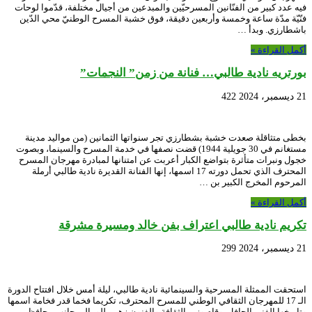
فيه عدد كبير من الفنّانين المسرحيّين والمبدعين من أجيال مختلفة، قدّموا لوحات
فنّيّة مدّة ساعة وخمسة وأربعين دقيقة، فوق خشبة المسرح الوطنيّ محي الدّين
باشطارزي. وبدأ …
أكمل القراءة »
بورتريه نادية طالبي… فنانة من زمن” النجمات”
21 ديسمبر، 2024
422
بخطى متثاقلة صعدت خشبة بشطارزي تجر سنواتها الثمانين (من مواليد مدينة
مستغانم في 30 جويلية 1944) قضت نصفها في خدمة المسرح والسينما، وبصوت
خجول ونبرات متأثرة بتواضع الكبار أعربت عن امتنانها لمبادرة مهرجان المسرح
المحترف الذي تحمل دورته 17 اسمها، إنها الفنانة القديرة نادية طالبي أرملة
المرحوم المخرج الكبير بن …
أكمل القراءة »
تكريم نادية طالبي اعتراف بفن خالد ومسيرة مشرقة
21 ديسمبر، 2024
299
استحقت الممثلة المسرحية والسينمائية نادية طالبي، ليلة أمس خلال افتتاح الدورة
الـ 17 للمهرجان الثقافي الوطني للمسرح المحترف، تكريما فخما قدر فخامة اسمها
وتاريخها الفني الحافل. وقام وزير الثقافة والفنون زهير بللو، إلى جانب محافظ