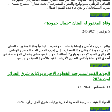
الثقافي الوطني للمونولوج والفنون المسرحية”، تحت شعار “المسرح يضيئ…
يقرب المسافات”، والذي جاء هذه السنةِ احتفاءً …
أكمل القراءة »
وفاة المغفور له الفنان “جمال حمودة”،
5 نوفمبر، 2024
246
ببالغ الحزن و الأسى و إيمانا بقضاء الله و قدره، تلقينا نبأ وفاة المغفور له الفنان
“جمال حمودة”، وعلى هذا المصاب الجَلل يُعرب المدير العام للمسرح الوطني
الجزائري السيد “محمد يحياوي”، أصالة عنه ونيابة عن فناني وعمال المؤسسة، عن
أصدق المُواساة وأخلص التعازي لأقرباء الفقيد وللأسرة الفنية ، راجيا من …
أكمل القراءة »
الجولة الفنية لمسرحبة الخطوة الاخيرة بولايات شرق الجزائر
اوت 2024
13 أغسطس، 2024
309
الجولة الفنية لمسرحبة الخطوة الاخيرة بولايات شرق الجزائر اوت 2024
أكمل القراءة »