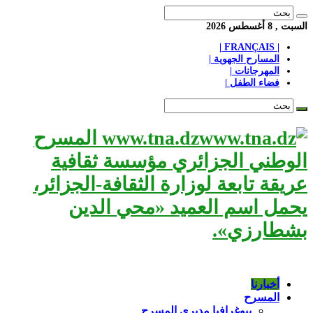
السبت , 8 أغسطس 2026
| FRANÇAIS |
المسارح الجهوية |
المهرجانات |
فضاء الطفل |
www.tna.dz المسرح
الوطني الجزائري مؤسسة ثقافية
عريقة تابعة لوزارة الثقافة-الجزائر،
يحمل اسم العميد «محي الدين
بشطارزي».
أخبارنا
المسرح
بيوغرافيا مديري المسرح