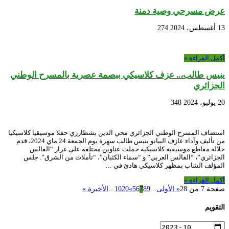
عرض مسرحي وصية دمنة
13 أغسطس، 2024
274
أكمل القراءة »
ينيس طالب،.. عزف كلاسيكي ببصمة عصرية بالمسرح الوطني
الجزائري
20 يوليو، 2024
348
استضاف المسرح الوطني الجزائري محي الدين بشطارزي حفلا موسيقيا كلاسيكيا
من تأليف وآداء عازف البيانو ينيس طالب سهرة يوم الجمعة 24 ماي 2024، قدم
خلاله مقاطع موسيقية كلاسيكية حملت عناوين مختلفة على غرار “الفالس
الجزائري”، “الفالس العربي” و “سماء الكثبان”، “تأملات من الشرق”. جلس
المؤلف الشاب بمظهر كلاسيكي هادئ في …
أكمل القراءة »
صفحة 7 من 28
« الأولى
...
9
8
7
6
5
»
20
10
...
الأخيرة »
التقويم