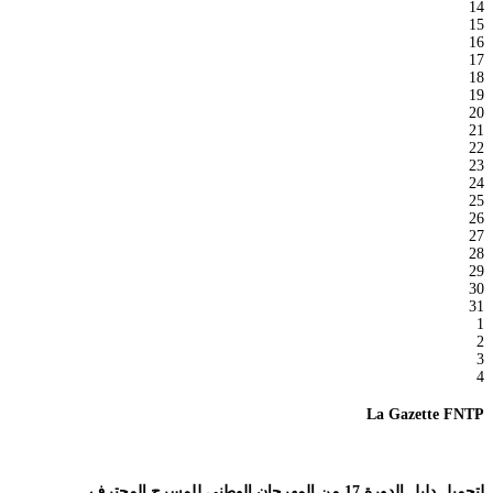
14
15
16
17
18
19
20
21
22
23
24
25
26
27
28
29
30
31
1
2
3
4
La Gazette FNTP
لتحميل دليل الدورة 17 من المهرجان الوطني للمسرح المحترف