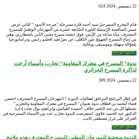
22 ديسمبر، 2024
624
قدّم المخرج المسرحيّ سيد أحمد قارة مسرحيّة “صرخة الأسود ” كثاني عرض
ضمن المنافسة الرّسميّة للدّورة السّابعة عشرة من المهرجان الوطنيّ للمسرح
المحترف، مدّة ساعة من الزّمن، فوق خشبة مسرح محيي الدّين باشطارزي، وهي
من إنتاج المسرح الجهويّ عين الدّفلى، عن نصّ لعبد الحليم رايس، ودراماتورجيا
بلحوّالة سهيلة، وموسيقى بوغالية …
أكمل القراءة »
ندوة” المسرح في معترك المقاومة” تجارب وأسماء أرخت
لذاكرة المسرح الجزائري
22 ديسمبر، 2024
309
في إطار البرنامج المرافق لفعاليات الدورة 17لمهرجان المسرح المحترف، احتضن
فضاء أمحمد بن قطاف ندوة بعنوان” المسرح في معترك المقاومة والتحرير”
نشطها كل من عبد الناصر خلاف، أحميدة العياشي وإبراهيم نوال تحت إدارة
الدكتور عبد الحميد علاوي. استعرضت الندوة تجارب عدد من الأسماء المسرحية في
الجزائر على غرار مصطفى كاتب، …
أكمل القراءة »
الندوة صحفية للمهرجان الوطني للمسرح المحترف هذه ملامح