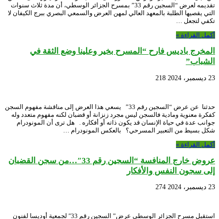
تقديمه لعرض “السجين رقم 33” بمسرح الجزائر الوسطي، أن مدة ثلاث سنوات
التي يقصيها الطلبة بالمعهد العالي لمهن العرض والسمعي البصري ببرج الكيفان لا
تكفي لتجعل …
أكمل القراءة »
المخرج باديس فارح “المسرح بخير وعلينا وضع الثقة في
الشباب”
23 ديسمبر، 2024
218
حدثنا عن عرض “السجين رقم 33” يسعي هذا العرض إلى مناقشة مفهوم السجن
كفكرة معنوية ومادية فالسجن ليس مجرد زنزانة أو قضبان لكنه مفهوم متعدد وله
جوانب عدة في حياة الإنسان قد يكون ذاته أو أفكاره . هل ترى أن المونودرام
شكل بسيط من التعبير المسرحي؟ بالعكس المونودرام …
أكمل القراءة »
عروض خارج المنافسة “السجين رقم 33″…من سجن القضبان
إلى سجون النفس والأفكار
23 ديسمبر، 2024
274
استقبل مسرح الجزائر الوسطي عرض” السجين رقم 33″ لجمعية أوديسا لفنون