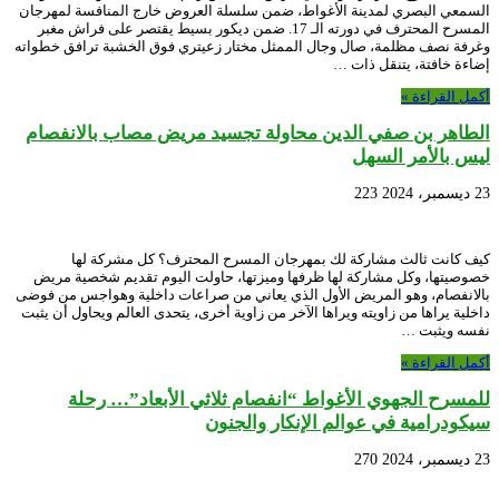
السمعي البصري لمدينة الأغواط، ضمن سلسلة العروض خارج المنافسة لمهرجان
المسرح المحترف في دورته الـ 17. ضمن ديكور بسيط يقتصر على فراش مغبر
وغرفة نصف مظلمة، صال وجال الممثل مختار زعيتري فوق الخشبة ترافق خطواته
إضاءة خافتة، يتنقل ذات …
أكمل القراءة »
الطاهر بن صفي الدين محاولة تجسيد مريض مصاب بالانفصام
ليس بالأمر السهل
23 ديسمبر، 2024
223
كيف كانت ثالث مشاركة لك بمهرجان المسرح المحترف؟ كل مشركة لها
خصوصيتها، وكل مشاركة لها ظرفها وميزتها، حاولت اليوم تقديم شخصية مريض
بالانفصام، وهو المريض الأول الذي يعاني من صراعات داخلية وهواجس من فوضى
داخلية يراها من زاويته ويراها الآخر من زاوية أخرى، يتحدى العالم ويحاول أن يثبت
نفسه ويثبت …
أكمل القراءة »
للمسرح الجهوي الأغواط “انفصام ثلاثي الأبعاد”… رحلة
سيكودرامية في عوالم الإنكار والجنون
23 ديسمبر، 2024
270