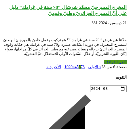
المخرج المسرحيّ محمّد شرشال “70 سنة في غرامك” دليل
على أنّ المسرح الجزائريّ وطنيّ وقوميّ
21 ديسمبر، 2024
331
حدّثنا عن عرض ” 70 سنة في غرامك “؟ هو تركيب وعمل خاصّ بالمهرجان الوطنيّ
للمسرح المحترف في دورته السّابعة عشرة. و70 سنة في غرامك هي حكاية وقوف
المسرح الجزائريّ برجاله ونسائه ومبدعيه مع وطننا الجزائر في كلّ مراحلها، سواء
إبّان الثّورة التّحريريّة أو خلال السّنوات الأولى للاستقلال، ثمّ العشريّة …
أكمل القراءة »
صفحة 6 من 28
« الأولى
...
8
7
6
5
4
»
20
10
...
الأخيرة »
التقويم