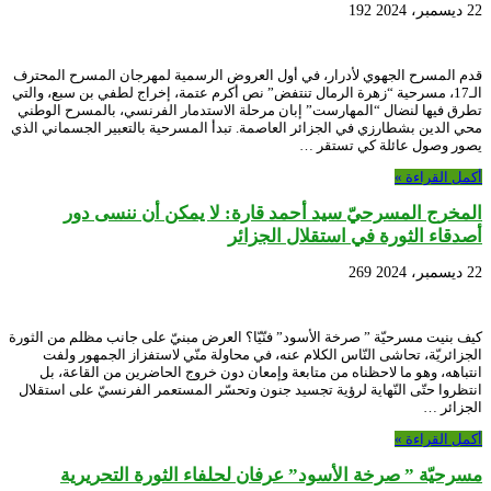
22 ديسمبر، 2024
192
قدم المسرح الجهوي لأدرار، في أول العروض الرسمية لمهرجان المسرح المحترف
الـ17، مسرحية “زهرة الرمال تنتفض” نص أكرم عتمة، إخراج لطفي بن سبع، والتي
تطرق فيها لنضال “المهارست” إبان مرحلة الاستدمار الفرنسي، بالمسرح الوطني
محي الدين بشطارزي في الجزائر العاصمة. تبدأ المسرحية بالتعبير الجسماني الذي
يصور وصول عائلة كي تستقر …
أكمل القراءة »
المخرج المسرحيّ سيد أحمد قارة: لا يمكن أن ننسى دور
أصدقاء الثورة في استقلال الجزائر
22 ديسمبر، 2024
269
كيف بنيت مسرحيّة ” صرخة الأسود” فنّيّا؟ العرض مبنيّ على جانب مظلم من الثورة
الجزائريّة، تحاشى النّاس الكلام عنه، في محاولة منّي لاستفزاز الجمهور ولفت
انتباهه، وهو ما لاحظناه من متابعة وإمعان دون خروج الحاضرين من القاعة، بل
انتظروا حتّى النّهاية لرؤية تجسيد جنون وتحسّر المستعمر الفرنسيّ على استقلال
الجزائر …
أكمل القراءة »
مسرحيّة ” صرخة الأسود” عرفان لحلفاء الثورة التحريرية