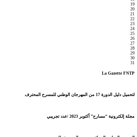
19
20
21
22
23
24
25
26
27
28
29
30
31
La Gazette FNTP
لتحميل دليل الدورة 17 من المهرجان الوطني للمسرح المحترف
مجلة إلكترونية “مسارح” أكتوبر 2023 /عدد تجريبي