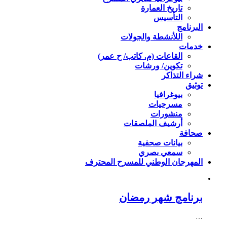
تاريخ العمارة
التأسيس
البرنامج
اللأنشطة والجولات
خدمات
القاعات (م. كاتب/ ح عمر)
تكوين/ ورشات
شراء التذاكر
توثيق
بيوغرافيا
مسرحيات
منشورات
أرشيف الملصقات
صحافة
بيانات صحفية
سمعي بصري
المهرجان الوطني للمسرح المحترف
برنامج شهر رمضان
…