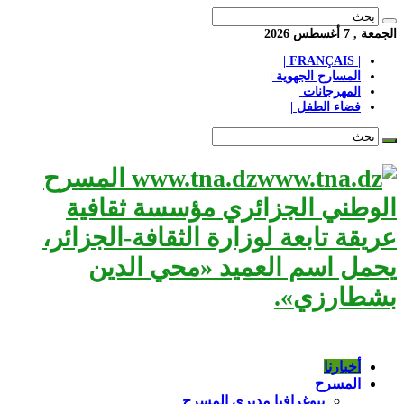
الجمعة , 7 أغسطس 2026
| FRANÇAIS |
المسارح الجهوية |
المهرجانات |
فضاء الطفل |
www.tna.dz المسرح
الوطني الجزائري مؤسسة ثقافية
عريقة تابعة لوزارة الثقافة-الجزائر،
يحمل اسم العميد «محي الدين
بشطارزي».
أخبارنا
المسرح
بيوغرافيا مديري المسرح