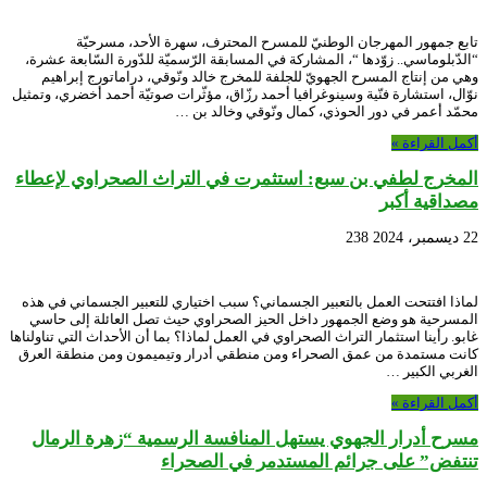
تابع جمهور المهرجان الوطنيّ للمسرح المحترف، سهرة الأحد، مسرحيّة
“الدّبلوماسي.. زوّدها “، المشاركة في المسابقة الرّسميّة للدّورة السّابعة عشرة،
وهي من إنتاج المسرح الجهويّ للجلفة للمخرج خالد ونّوقي، دراماتورج إبراهيم
نوّال، استشارة فنّية وسينوغرافيا أحمد رزّاق، مؤثّرات صوتيّة أحمد أخضري، وتمثيل
محمّد أعمر في دور الحوذي، كمال ونّوقي وخالد بن …
أكمل القراءة »
المخرج لطفي بن سبع: استثمرت في التراث الصحراوي لإعطاء
مصداقية أكبر
22 ديسمبر، 2024
238
لماذا افتتحت العمل بالتعبير الجسماني؟ سبب اختياري للتعبير الجسماني في هذه
المسرحية هو وضع الجمهور داخل الحيز الصحراوي حيث تصل العائلة إلى حاسي
غابو. رأينا استثمار التراث الصحراوي في العمل لماذا؟ بما أن الأحداث التي تناولناها
كانت مستمدة من عمق الصحراء ومن منطقي أدرار وتيميمون ومن منطقة العرق
الغربي الكبير …
أكمل القراءة »
مسرح أدرار الجهوي يستهل المنافسة الرسمية “زهرة الرمال
تنتفض” على جرائم المستدمر في الصحراء