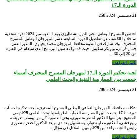
الدورة الـ17
21 ديسمبر، 2024
258
احتضن المسرح الوطني محي الدين بشطارزي يوم 11 ديسمبر 2024 ندوة صحفية
تم خلالها الكشف عن تفاصيل الدورة السابعة عشر للمهرجان الوطني للمسرح
المحترف. وقد شارك في الندوة محافظ المهرجان محمد يحياوي، المدير الفني
جمال قرمي، وبوبكر سكيني، حيث قدموا تفاصيل البرنامج الذي سيقام في الفترة
من 20 إلى 30 …
أكمل القراءة »
لجنة تحكيم الدورة الـ17 لمهرجان المسرح المحترف أسماء
جمعت بين الممارسة الفنية والبحث العلمي
21 ديسمبر، 2024
286
شكلت محافظة المهرجان الثقافي الوطني للمسرح المحترف، لجنة تحكيم لحساب
دورته الـ17، جمعت بين الممارسة العملية الطويلة، والبحث العلمي الأكاديمي
الممنهج، يترأسها الدكتور لخضر منصوري، وفي العضوية كل من يوسف تعوينت،
ربيع قشي، الدكتورة دليلة نوار، وسنسبيل بغدادي. ويعد الدكتور لخضر منصوري
رئيس اللجنة، واحد من الأكاديميين القلائل في مجال …
أكمل القراءة »