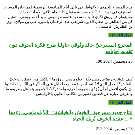
قدم المسرح الجهوي بالأغواط، في ثاني أيام المنافسة الرسمية لمهرجان المسرح
المحترف في دورته الـ 17، مسرحية بعنوان “انفصام ثلاثي الأبعاد” إخراج
وسينوغرافيا زروق نكاع، تأليف مسعود عتمة، موسيقى سيد أحمد بومعزة، تمثيل
كل من الطاهر بن صفي الدين، شريفي عبد الرحمان ياسين، علي بن مولاي، لؤي
بن الطيرش، فاطمة …
أكمل القراءة »
المخرج المسرحيّ خالد ونّوقي حاولنا طرح فكرة الخوف دون
تقديم إجابات
23 ديسمبر، 2024
190
كيف تفسّرون تعرّض مسرحيّة ” دبلوماسي… زوّدها ” للكثير من الانتقادات خلال
النّقاش؟ العمل الذي لا يُنتقد ليس عملا، وهذا دليل على أنّه أثّر في النّاس أو أرادوا
أن يكون أفضل أو أن يُؤدّى بطريقة أخرى، ولقد تركتُ الجمهور يتفاعل بطريقة ما.
والعرض عبارة عن قصّتين قصيرتين للكاتب أنطون بافلوفيتش …
أكمل القراءة »
إنتاج جديد مسرحية “الخيش والخياشة” “الدّبلوماسي.. زوّدها
“… عقدة الخوف تُربك الحياة
23 ديسمبر، 2024
211