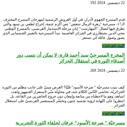
22 ديسمبر، 2024
192
قدم المسرح الجهوي لأدرار، في أول العروض الرسمية لمهرجان المسرح المحترف
الـ17، مسرحية “زهرة الرمال تنتفض” نص أكرم عتمة، إخراج لطفي بن سبع، والتي
تطرق فيها لنضال “المهارست” إبان مرحلة الاستدمار الفرنسي، بالمسرح الوطني
محي الدين بشطارزي في الجزائر العاصمة. تبدأ المسرحية بالتعبير الجسماني الذي
يصور وصول عائلة كي تستقر …
أكمل القراءة »
المخرج المسرحيّ سيد أحمد قارة: لا يمكن أن ننسى دور
أصدقاء الثورة في استقلال الجزائر
22 ديسمبر، 2024
269
كيف بنيت مسرحيّة ” صرخة الأسود” فنّيّا؟ العرض مبنيّ على جانب مظلم من الثورة
الجزائريّة، تحاشى النّاس الكلام عنه، في محاولة منّي لاستفزاز الجمهور ولفت
انتباهه، وهو ما لاحظناه من متابعة وإمعان دون خروج الحاضرين من القاعة، بل
انتظروا حتّى النّهاية لرؤية تجسيد جنون وتحسّر المستعمر الفرنسيّ على استقلال
الجزائر …
أكمل القراءة »
مسرحيّة ” صرخة الأسود” عرفان لحلفاء الثورة التحريرية