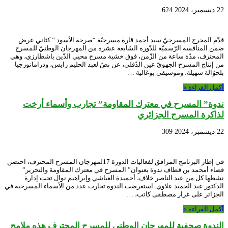
22 ديسمبر، 2024
624
قدّم المخرج المسرحيّ سيد أحمد قارة مسرحيّة “صرخة الأسود ” كثاني عرض
ضمن المنافسة الرّسميّة للدّورة السّابعة عشرة من المهرجان الوطنيّ للمسرح
المحترف، مدّة ساعة من الزّمن، فوق خشبة مسرح محيي الدّين باشطارزي، وهي
من إنتاج المسرح الجهويّ عين الدّفلى، عن نصّ لعبد الحليم رايس، ودراماتورجيا
بلحوّالة سهيلة، وموسيقى بوغالية …
أكمل القراءة »
ندوة” المسرح في معترك المقاومة” تجارب وأسماء أرخت
لذاكرة المسرح الجزائري
22 ديسمبر، 2024
309
في إطار البرنامج المرافق لفعاليات الدورة 17لمهرجان المسرح المحترف، احتضن
فضاء أمحمد بن قطاف ندوة بعنوان” المسرح في معترك المقاومة والتحرير”
نشطها كل من عبد الناصر خلاف، أحميدة العياشي وإبراهيم نوال تحت إدارة
الدكتور عبد الحميد علاوي. استعرضت الندوة تجارب عدد من الأسماء المسرحية في
الجزائر على غرار مصطفى كاتب، …
أكمل القراءة »
الندوة صحفية للمهرجان الوطني للمسرح المحترف هذه ملامح