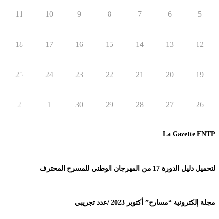
11
10
9
8
7
6
5
18
17
16
15
14
13
12
25
24
23
22
21
20
19
2
1
30
29
28
27
26
La Gazette FNTP
لتحميل دليل الدورة 17 من المهرجان الوطني للمسرح المحترف
مجلة إلكترونية “مسارح” أكتوبر 2023 /عدد تجريبي