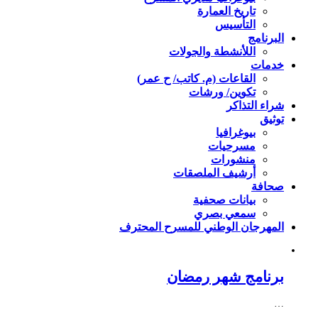
تاريخ العمارة
التأسيس
البرنامج
اللأنشطة والجولات
خدمات
القاعات (م. كاتب/ ح عمر)
تكوين/ ورشات
شراء التذاكر
توثيق
بيوغرافيا
مسرحيات
منشورات
أرشيف الملصقات
صحافة
بيانات صحفية
سمعي بصري
المهرجان الوطني للمسرح المحترف
برنامج شهر رمضان
…