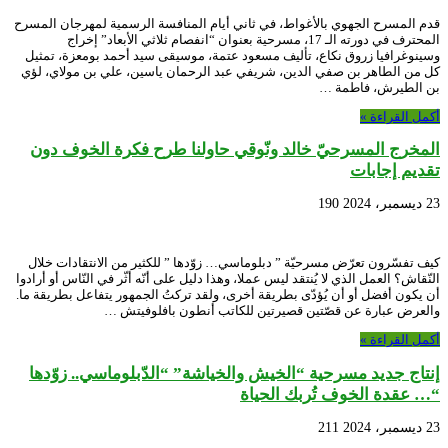
قدم المسرح الجهوي بالأغواط، في ثاني أيام المنافسة الرسمية لمهرجان المسرح
المحترف في دورته الـ 17، مسرحية بعنوان “انفصام ثلاثي الأبعاد” إخراج
وسينوغرافيا زروق نكاع، تأليف مسعود عتمة، موسيقى سيد أحمد بومعزة، تمثيل
كل من الطاهر بن صفي الدين، شريفي عبد الرحمان ياسين، علي بن مولاي، لؤي
بن الطيرش، فاطمة …
أكمل القراءة »
المخرج المسرحيّ خالد ونّوقي حاولنا طرح فكرة الخوف دون
تقديم إجابات
23 ديسمبر، 2024
190
كيف تفسّرون تعرّض مسرحيّة ” دبلوماسي… زوّدها ” للكثير من الانتقادات خلال
النّقاش؟ العمل الذي لا يُنتقد ليس عملا، وهذا دليل على أنّه أثّر في النّاس أو أرادوا
أن يكون أفضل أو أن يُؤدّى بطريقة أخرى، ولقد تركتُ الجمهور يتفاعل بطريقة ما.
والعرض عبارة عن قصّتين قصيرتين للكاتب أنطون بافلوفيتش …
أكمل القراءة »
إنتاج جديد مسرحية “الخيش والخياشة” “الدّبلوماسي.. زوّدها
“… عقدة الخوف تُربك الحياة
23 ديسمبر، 2024
211