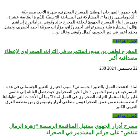
تابع جمهور المهرجان الوطنيّ للمسرح المحترف، سهرة الأحد، مسرحيّة
“الدّبلوماسي.. زوّدها “، المشاركة في المسابقة الرّسميّة للدّورة السّابعة عشرة،
وهي من إنتاج المسرح الجهويّ للجلفة للمخرج خالد ونّوقي، دراماتورج إبراهيم
نوّال، استشارة فنّية وسينوغرافيا أحمد رزّاق، مؤثّرات صوتيّة أحمد أخضري، وتمثيل
محمّد أعمر في دور الحوذي، كمال ونّوقي وخالد بن …
أكمل القراءة »
المخرج لطفي بن سبع: استثمرت في التراث الصحراوي لإعطاء
مصداقية أكبر
22 ديسمبر، 2024
238
لماذا افتتحت العمل بالتعبير الجسماني؟ سبب اختياري للتعبير الجسماني في هذه
المسرحية هو وضع الجمهور داخل الحيز الصحراوي حيث تصل العائلة إلى حاسي
غابو. رأينا استثمار التراث الصحراوي في العمل لماذا؟ بما أن الأحداث التي تناولناها
كانت مستمدة من عمق الصحراء ومن منطقي أدرار وتيميمون ومن منطقة العرق
الغربي الكبير …
أكمل القراءة »
مسرح أدرار الجهوي يستهل المنافسة الرسمية “زهرة الرمال
تنتفض” على جرائم المستدمر في الصحراء