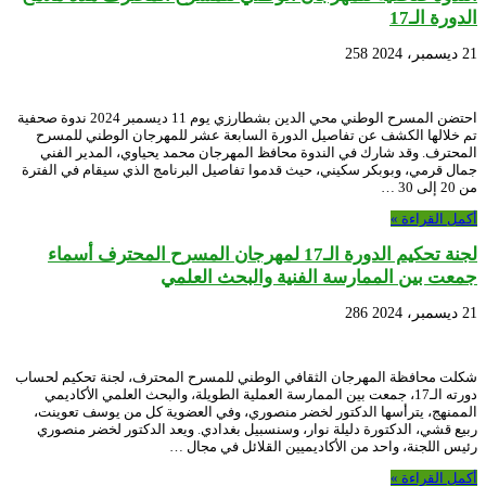
الدورة الـ17
21 ديسمبر، 2024
258
احتضن المسرح الوطني محي الدين بشطارزي يوم 11 ديسمبر 2024 ندوة صحفية
تم خلالها الكشف عن تفاصيل الدورة السابعة عشر للمهرجان الوطني للمسرح
المحترف. وقد شارك في الندوة محافظ المهرجان محمد يحياوي، المدير الفني
جمال قرمي، وبوبكر سكيني، حيث قدموا تفاصيل البرنامج الذي سيقام في الفترة
من 20 إلى 30 …
أكمل القراءة »
لجنة تحكيم الدورة الـ17 لمهرجان المسرح المحترف أسماء
جمعت بين الممارسة الفنية والبحث العلمي
21 ديسمبر، 2024
286
شكلت محافظة المهرجان الثقافي الوطني للمسرح المحترف، لجنة تحكيم لحساب
دورته الـ17، جمعت بين الممارسة العملية الطويلة، والبحث العلمي الأكاديمي
الممنهج، يترأسها الدكتور لخضر منصوري، وفي العضوية كل من يوسف تعوينت،
ربيع قشي، الدكتورة دليلة نوار، وسنسبيل بغدادي. ويعد الدكتور لخضر منصوري
رئيس اللجنة، واحد من الأكاديميين القلائل في مجال …
أكمل القراءة »