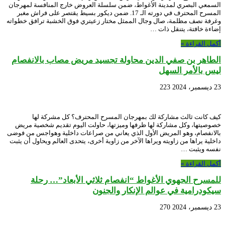
السمعي البصري لمدينة الأغواط، ضمن سلسلة العروض خارج المنافسة لمهرجان
المسرح المحترف في دورته الـ 17. ضمن ديكور بسيط يقتصر على فراش مغبر
وغرفة نصف مظلمة، صال وجال الممثل مختار زعيتري فوق الخشبة ترافق خطواته
إضاءة خافتة، يتنقل ذات …
أكمل القراءة »
الطاهر بن صفي الدين محاولة تجسيد مريض مصاب بالانفصام
ليس بالأمر السهل
23 ديسمبر، 2024
223
كيف كانت ثالث مشاركة لك بمهرجان المسرح المحترف؟ كل مشركة لها
خصوصيتها، وكل مشاركة لها ظرفها وميزتها، حاولت اليوم تقديم شخصية مريض
بالانفصام، وهو المريض الأول الذي يعاني من صراعات داخلية وهواجس من فوضى
داخلية يراها من زاويته ويراها الآخر من زاوية أخرى، يتحدى العالم ويحاول أن يثبت
نفسه ويثبت …
أكمل القراءة »
للمسرح الجهوي الأغواط “انفصام ثلاثي الأبعاد”… رحلة
سيكودرامية في عوالم الإنكار والجنون
23 ديسمبر، 2024
270