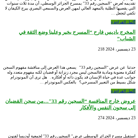
تقديمه لعرض “السجين رقم 33” بمسرح الجزائر الوسطي، أن مدة ثلاث سنوات
التي يقصيها الطلبة بالمعهد العالي لمهن العرض والسمعي البصري ببرج الكيفان لا
تكفي لتجعل …
أكمل القراءة »
المخرج باديس فارح “المسرح بخير وعلينا وضع الثقة في
الشباب”
23 ديسمبر، 2024
218
حدثنا عن عرض “السجين رقم 33” يسعي هذا العرض إلى مناقشة مفهوم السجن
كفكرة معنوية ومادية فالسجن ليس مجرد زنزانة أو قضبان لكنه مفهوم متعدد وله
جوانب عدة في حياة الإنسان قد يكون ذاته أو أفكاره . هل ترى أن المونودرام
شكل بسيط من التعبير المسرحي؟ بالعكس المونودرام …
أكمل القراءة »
عروض خارج المنافسة “السجين رقم 33″…من سجن القضبان
إلى سجون النفس والأفكار
23 ديسمبر، 2024
274
استقبل مسرح الجزائر الوسطي عرض” السجين رقم 33″ لجمعية أوديسا لفنون