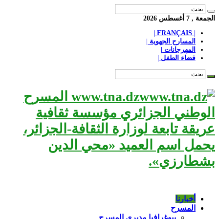
الجمعة , 7 أغسطس 2026
| FRANÇAIS |
المسارح الجهوية |
المهرجانات |
فضاء الطفل |
www.tna.dz المسرح
الوطني الجزائري مؤسسة ثقافية
عريقة تابعة لوزارة الثقافة-الجزائر،
يحمل اسم العميد «محي الدين
بشطارزي».
أخبارنا
المسرح
بيوغرافيا مديري المسرح