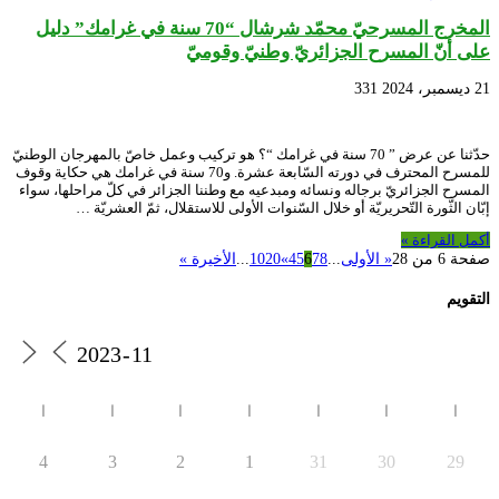
المخرج المسرحيّ محمّد شرشال “70 سنة في غرامك” دليل
على أنّ المسرح الجزائريّ وطنيّ وقوميّ
21 ديسمبر، 2024
331
حدّثنا عن عرض ” 70 سنة في غرامك “؟ هو تركيب وعمل خاصّ بالمهرجان الوطنيّ
للمسرح المحترف في دورته السّابعة عشرة. و70 سنة في غرامك هي حكاية وقوف
المسرح الجزائريّ برجاله ونسائه ومبدعيه مع وطننا الجزائر في كلّ مراحلها، سواء
إبّان الثّورة التّحريريّة أو خلال السّنوات الأولى للاستقلال، ثمّ العشريّة …
أكمل القراءة »
صفحة 6 من 28
« الأولى
...
8
7
6
5
4
»
20
10
...
الأخيرة »
التقويم
ا
ا
ا
ا
ا
ا
ا
4
3
2
1
31
30
29