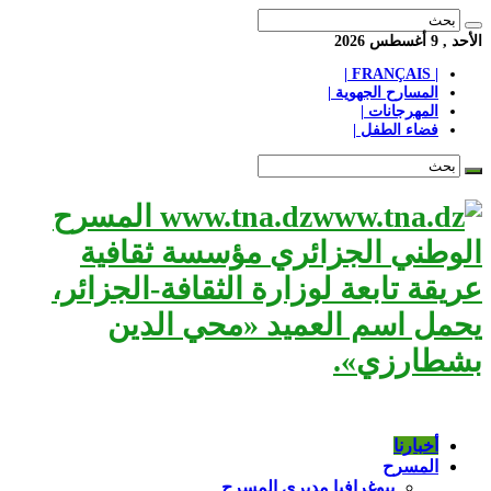
الأحد , 9 أغسطس 2026
| FRANÇAIS |
المسارح الجهوية |
المهرجانات |
فضاء الطفل |
www.tna.dz المسرح
الوطني الجزائري مؤسسة ثقافية
عريقة تابعة لوزارة الثقافة-الجزائر،
يحمل اسم العميد «محي الدين
بشطارزي».
أخبارنا
المسرح
بيوغرافيا مديري المسرح