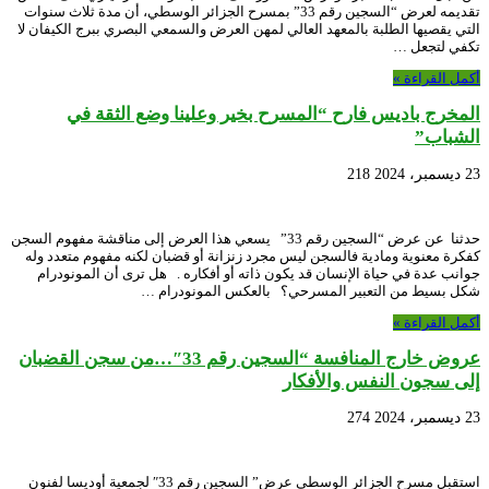
تقديمه لعرض “السجين رقم 33” بمسرح الجزائر الوسطي، أن مدة ثلاث سنوات
التي يقصيها الطلبة بالمعهد العالي لمهن العرض والسمعي البصري ببرج الكيفان لا
تكفي لتجعل …
أكمل القراءة »
المخرج باديس فارح “المسرح بخير وعلينا وضع الثقة في
الشباب”
23 ديسمبر، 2024
218
حدثنا عن عرض “السجين رقم 33” يسعي هذا العرض إلى مناقشة مفهوم السجن
كفكرة معنوية ومادية فالسجن ليس مجرد زنزانة أو قضبان لكنه مفهوم متعدد وله
جوانب عدة في حياة الإنسان قد يكون ذاته أو أفكاره . هل ترى أن المونودرام
شكل بسيط من التعبير المسرحي؟ بالعكس المونودرام …
أكمل القراءة »
عروض خارج المنافسة “السجين رقم 33″…من سجن القضبان
إلى سجون النفس والأفكار
23 ديسمبر، 2024
274
استقبل مسرح الجزائر الوسطي عرض” السجين رقم 33″ لجمعية أوديسا لفنون