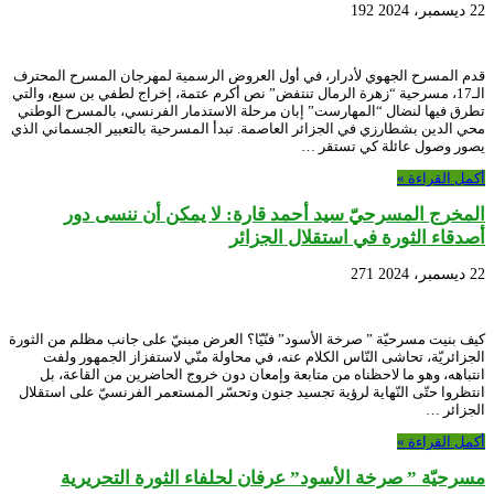
22 ديسمبر، 2024
192
قدم المسرح الجهوي لأدرار، في أول العروض الرسمية لمهرجان المسرح المحترف
الـ17، مسرحية “زهرة الرمال تنتفض” نص أكرم عتمة، إخراج لطفي بن سبع، والتي
تطرق فيها لنضال “المهارست” إبان مرحلة الاستدمار الفرنسي، بالمسرح الوطني
محي الدين بشطارزي في الجزائر العاصمة. تبدأ المسرحية بالتعبير الجسماني الذي
يصور وصول عائلة كي تستقر …
أكمل القراءة »
المخرج المسرحيّ سيد أحمد قارة: لا يمكن أن ننسى دور
أصدقاء الثورة في استقلال الجزائر
22 ديسمبر، 2024
271
كيف بنيت مسرحيّة ” صرخة الأسود” فنّيّا؟ العرض مبنيّ على جانب مظلم من الثورة
الجزائريّة، تحاشى النّاس الكلام عنه، في محاولة منّي لاستفزاز الجمهور ولفت
انتباهه، وهو ما لاحظناه من متابعة وإمعان دون خروج الحاضرين من القاعة، بل
انتظروا حتّى النّهاية لرؤية تجسيد جنون وتحسّر المستعمر الفرنسيّ على استقلال
الجزائر …
أكمل القراءة »
مسرحيّة ” صرخة الأسود” عرفان لحلفاء الثورة التحريرية