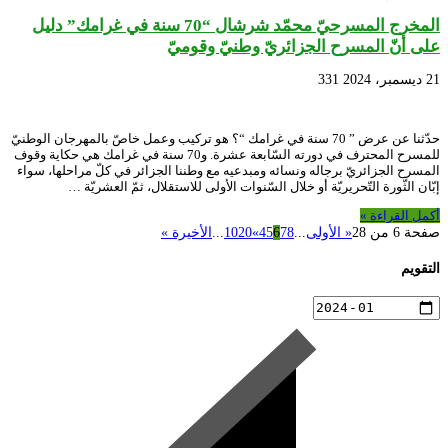
المخرج المسرحيّ محمّد شرشال “70 سنة في غرامك” دليل
على أنّ المسرح الجزائريّ وطنيّ وقوميّ
21 ديسمبر، 2024
331
حدّثنا عن عرض ” 70 سنة في غرامك “؟ هو تركيب وعمل خاصّ بالمهرجان الوطنيّ
للمسرح المحترف في دورته السّابعة عشرة. و70 سنة في غرامك هي حكاية وقوف
المسرح الجزائريّ برجاله ونسائه ومبدعيه مع وطننا الجزائر في كلّ مراحلها، سواء
إبّان الثّورة التّحريريّة أو خلال السّنوات الأولى للاستقلال، ثمّ العشريّة …
أكمل القراءة »
صفحة 6 من 28
« الأولى
...
8
7
6
5
4
»
20
10
...
الأخيرة »
التقويم