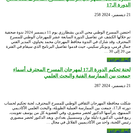
الدورة الـ17
21 ديسمبر، 2024
258
احتضن المسرح الوطني محي الدين بشطارزي يوم 11 ديسمبر 2024 ندوة صحفية
تم خلالها الكشف عن تفاصيل الدورة السابعة عشر للمهرجان الوطني للمسرح
المحترف. وقد شارك في الندوة محافظ المهرجان محمد يحياوي، المدير الفني
جمال قرمي، وبوبكر سكيني، حيث قدموا تفاصيل البرنامج الذي سيقام في الفترة
من 20 إلى 30 …
أكمل القراءة »
لجنة تحكيم الدورة الـ17 لمهرجان المسرح المحترف أسماء
جمعت بين الممارسة الفنية والبحث العلمي
21 ديسمبر، 2024
287
شكلت محافظة المهرجان الثقافي الوطني للمسرح المحترف، لجنة تحكيم لحساب
دورته الـ17، جمعت بين الممارسة العملية الطويلة، والبحث العلمي الأكاديمي
الممنهج، يترأسها الدكتور لخضر منصوري، وفي العضوية كل من يوسف تعوينت،
ربيع قشي، الدكتورة دليلة نوار، وسنسبيل بغدادي. ويعد الدكتور لخضر منصوري
رئيس اللجنة، واحد من الأكاديميين القلائل في مجال …
أكمل القراءة »