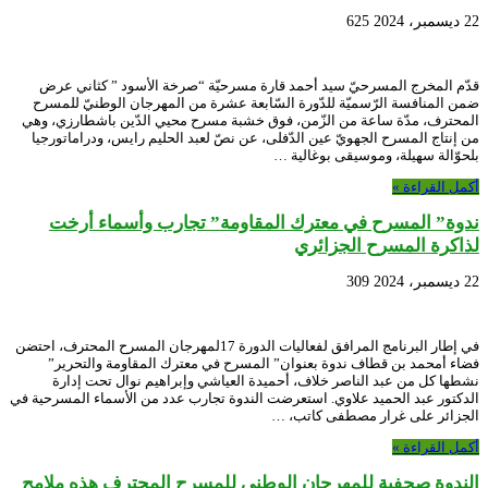
22 ديسمبر، 2024
625
قدّم المخرج المسرحيّ سيد أحمد قارة مسرحيّة “صرخة الأسود ” كثاني عرض
ضمن المنافسة الرّسميّة للدّورة السّابعة عشرة من المهرجان الوطنيّ للمسرح
المحترف، مدّة ساعة من الزّمن، فوق خشبة مسرح محيي الدّين باشطارزي، وهي
من إنتاج المسرح الجهويّ عين الدّفلى، عن نصّ لعبد الحليم رايس، ودراماتورجيا
بلحوّالة سهيلة، وموسيقى بوغالية …
أكمل القراءة »
ندوة” المسرح في معترك المقاومة” تجارب وأسماء أرخت
لذاكرة المسرح الجزائري
22 ديسمبر، 2024
309
في إطار البرنامج المرافق لفعاليات الدورة 17لمهرجان المسرح المحترف، احتضن
فضاء أمحمد بن قطاف ندوة بعنوان” المسرح في معترك المقاومة والتحرير”
نشطها كل من عبد الناصر خلاف، أحميدة العياشي وإبراهيم نوال تحت إدارة
الدكتور عبد الحميد علاوي. استعرضت الندوة تجارب عدد من الأسماء المسرحية في
الجزائر على غرار مصطفى كاتب، …
أكمل القراءة »
الندوة صحفية للمهرجان الوطني للمسرح المحترف هذه ملامح