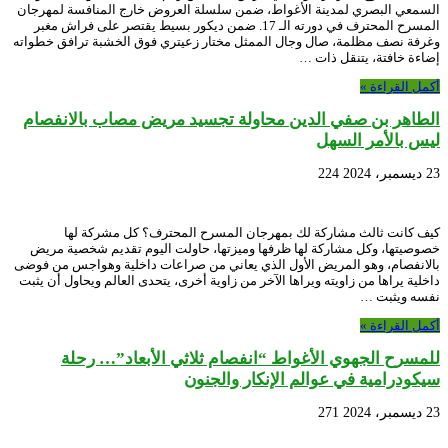
السمعي البصري لمدينة الأغواط، ضمن سلسلة العروض خارج المنافسة لمهرجان
المسرح المحترف في دورته الـ 17. ضمن ديكور بسيط يقتصر على فراش مغبر
وغرفة نصف مظلمة، صال وجال الممثل مختار زعيتري فوق الخشبة ترافق خطواته
إضاءة خافتة، يتنقل ذات …
أكمل القراءة »
الطاهر بن صفي الدين محاولة تجسيد مريض مصاب بالانفصام
ليس بالأمر السهل
23 ديسمبر، 2024
224
كيف كانت ثالث مشاركة لك بمهرجان المسرح المحترف؟ كل مشركة لها
خصوصيتها، وكل مشاركة لها ظرفها وميزتها، حاولت اليوم تقديم شخصية مريض
بالانفصام، وهو المريض الأول الذي يعاني من صراعات داخلية وهواجس من فوضى
داخلية يراها من زاويته ويراها الآخر من زاوية أخرى، يتحدى العالم ويحاول أن يثبت
نفسه ويثبت …
أكمل القراءة »
للمسرح الجهوي الأغواط “انفصام ثلاثي الأبعاد”… رحلة
سيكودرامية في عوالم الإنكار والجنون
23 ديسمبر، 2024
271