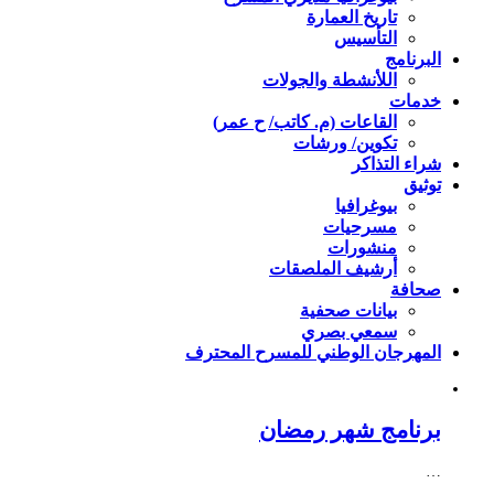
تاريخ العمارة
التأسيس
البرنامج
اللأنشطة والجولات
خدمات
القاعات (م. كاتب/ ح عمر)
تكوين/ ورشات
شراء التذاكر
توثيق
بيوغرافيا
مسرحيات
منشورات
أرشيف الملصقات
صحافة
بيانات صحفية
سمعي بصري
المهرجان الوطني للمسرح المحترف
برنامج شهر رمضان
…