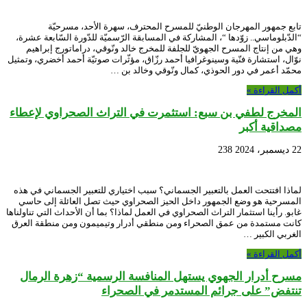
تابع جمهور المهرجان الوطنيّ للمسرح المحترف، سهرة الأحد، مسرحيّة
“الدّبلوماسي.. زوّدها “، المشاركة في المسابقة الرّسميّة للدّورة السّابعة عشرة،
وهي من إنتاج المسرح الجهويّ للجلفة للمخرج خالد ونّوقي، دراماتورج إبراهيم
نوّال، استشارة فنّية وسينوغرافيا أحمد رزّاق، مؤثّرات صوتيّة أحمد أخضري، وتمثيل
محمّد أعمر في دور الحوذي، كمال ونّوقي وخالد بن …
أكمل القراءة »
المخرج لطفي بن سبع: استثمرت في التراث الصحراوي لإعطاء
مصداقية أكبر
22 ديسمبر، 2024
238
لماذا افتتحت العمل بالتعبير الجسماني؟ سبب اختياري للتعبير الجسماني في هذه
المسرحية هو وضع الجمهور داخل الحيز الصحراوي حيث تصل العائلة إلى حاسي
غابو. رأينا استثمار التراث الصحراوي في العمل لماذا؟ بما أن الأحداث التي تناولناها
كانت مستمدة من عمق الصحراء ومن منطقي أدرار وتيميمون ومن منطقة العرق
الغربي الكبير …
أكمل القراءة »
مسرح أدرار الجهوي يستهل المنافسة الرسمية “زهرة الرمال
تنتفض” على جرائم المستدمر في الصحراء