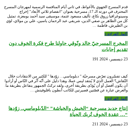
قدم المسرح الجهوي بالأغواط، في ثاني أيام المنافسة الرسمية لمهرجان المسرح
المحترف في دورته الـ 17، مسرحية بعنوان “انفصام ثلاثي الأبعاد” إخراج
وسينوغرافيا زروق نكاع، تأليف مسعود عتمة، موسيقى سيد أحمد بومعزة، تمثيل
كل من الطاهر بن صفي الدين، شريفي عبد الرحمان ياسين، علي بن مولاي، لؤي
بن الطيرش، فاطمة …
أكمل القراءة »
المخرج المسرحيّ خالد ونّوقي حاولنا طرح فكرة الخوف دون
تقديم إجابات
23 ديسمبر، 2024
191
كيف تفسّرون تعرّض مسرحيّة ” دبلوماسي… زوّدها ” للكثير من الانتقادات خلال
النّقاش؟ العمل الذي لا يُنتقد ليس عملا، وهذا دليل على أنّه أثّر في النّاس أو أرادوا
أن يكون أفضل أو أن يُؤدّى بطريقة أخرى، ولقد تركتُ الجمهور يتفاعل بطريقة ما.
والعرض عبارة عن قصّتين قصيرتين للكاتب أنطون بافلوفيتش …
أكمل القراءة »
إنتاج جديد مسرحية “الخيش والخياشة” “الدّبلوماسي.. زوّدها
“… عقدة الخوف تُربك الحياة
23 ديسمبر، 2024
211