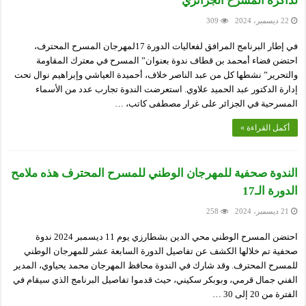
لذاكرة المسرح الجزائري
22 ديسمبر، 2024
309
في إطار البرنامج المرافق لفعاليات الدورة 17لمهرجان المسرح المحترف،
احتضن فضاء أمحمد بن قطاف ندوة بعنوان” المسرح في معترك المقاومة
والتحرير” نشطها كل من عبد الناصر خلاف، أحميدة العياشي وإبراهيم نوال تحت
إدارة الدكتور عبد الحميد علاوي. استعرضت الندوة تجارب عدد من الأسماء
المسرحية في الجزائر على غرار مصطفى كاتب، …
أكمل القراءة »
الندوة صحفية للمهرجان الوطني للمسرح المحترف هذه ملامح
الدورة الـ17
21 ديسمبر، 2024
258
احتضن المسرح الوطني محي الدين بشطارزي يوم 11 ديسمبر 2024 ندوة
صحفية تم خلالها الكشف عن تفاصيل الدورة السابعة عشر للمهرجان الوطني
للمسرح المحترف. وقد شارك في الندوة محافظ المهرجان محمد يحياوي، المدير
الفني جمال قرمي، وبوبكر سكيني، حيث قدموا تفاصيل البرنامج الذي سيقام في
الفترة من 20 إلى 30 …