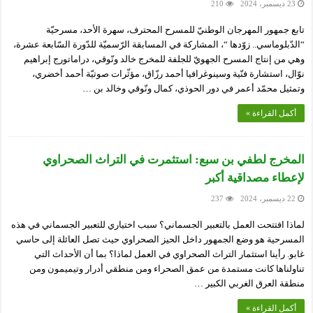
23 ديسمبر، 2024
210
تابع جمهور المهرجان الوطنيّ للمسرح المحترف، سهرة الأحد، مسرحيّة
“الدّبلوماسي.. زوّدها “، المشاركة في المسابقة الرّسميّة للدّورة السّابعة عشرة،
وهي من إنتاج المسرح الجهويّ للجلفة للمخرج خالد ونّوقي، دراماتورج إبراهيم
نوّال، استشارة فنّية وسينوغرافيا أحمد رزّاق، مؤثّرات صوتيّة أحمد أخضري،
وتمثيل محمّد أعمر في دور الحوذي، كمال ونّوقي وخالد بن …
أكمل القراءة »
المخرج لطفي بن سبع: استثمرت في التراث الصحراوي
لإعطاء مصداقية أكبر
22 ديسمبر، 2024
237
لماذا افتتحت العمل بالتعبير الجسماني؟ سبب اختياري للتعبير الجسماني في هذه
المسرحية هو وضع الجمهور داخل الحيز الصحراوي حيث تصل العائلة إلى حاسي
غابو. رأينا استثمار التراث الصحراوي في العمل لماذا؟ بما أن الأحداث التي
تناولناها كانت مستمدة من عمق الصحراء ومن منطقي أدرار وتيميمون ومن
منطقة العرق الغربي الكبير …
أكمل القراءة »