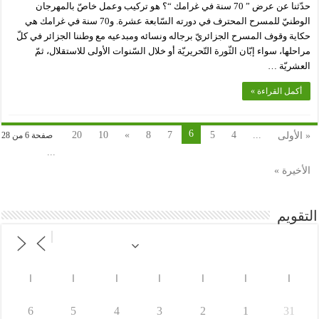
حدّثنا عن عرض ” 70 سنة في غرامك “؟ هو تركيب وعمل خاصّ بالمهرجان
الوطنيّ للمسرح المحترف في دورته السّابعة عشرة. و70 سنة في غرامك هي
حكاية وقوف المسرح الجزائريّ برجاله ونسائه ومبدعيه مع وطننا الجزائر في كلّ
مراحلها، سواء إبّان الثّورة التّحريريّة أو خلال السّنوات الأولى للاستقلال، ثمّ
العشريّة …
أكمل القراءة »
6
20
10
»
8
7
5
4
...
« الأولى
صفحة 6 من 28
...
الأخيرة »
التقويم
ا
ا
ا
ا
ا
ا
ا
6
5
4
3
2
1
31