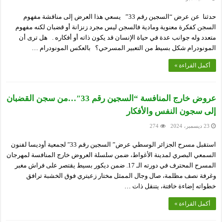
حدثنا عن عرض “السجين رقم 33” يسعي هذا العرض إلى مناقشة مفهوم
السجن كفكرة معنوية ومادية فالسجن ليس مجرد زنزانة أو قضبان لكنه مفهوم
متعدد وله جوانب عدة في حياة الإنسان قد يكون ذاته أو أفكاره . هل ترى أن
المونودرام شكل بسيط من التعبير المسرحي؟ بالعكس المونودرام …
أكمل القراءة »
عروض خارج المنافسة “السجين رقم 33″…من سجن القضبان
إلى سجون النفس والأفكار
23 ديسمبر، 2024
274
استقبل مسرح الجزائر الوسطي عرض” السجين رقم 33″ لجمعية أوديسا لفنون
السمعي البصري لمدينة الأغواط، ضمن سلسلة العروض خارج المنافسة لمهرجان
المسرح المحترف في دورته الـ 17. ضمن ديكور بسيط يقتصر على فراش مغبر
وغرفة نصف مظلمة، صال وجال الممثل مختار زعيتري فوق الخشبة ترافق
خطواته إضاءة خافتة، يتنقل ذات …
أكمل القراءة »