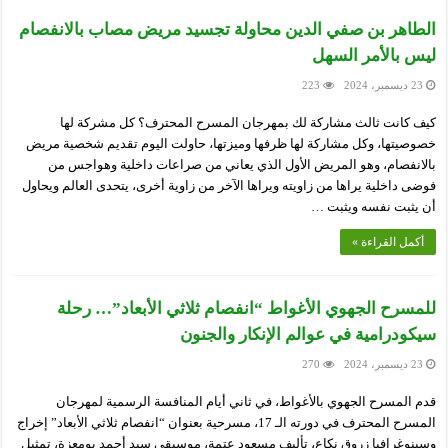
الطاهر بن صفي الدين محاولة تجسيد مريض مصاب بالانفصام
ليس بالأمر السهل
23 ديسمبر، 2024
223
كيف كانت ثالث مشاركة لك بمهرجان المسرح المحترف؟ كل مشركة لها
خصوصيتها، وكل مشاركة لها ظرفها وميزتها، حاولت اليوم تقديم شخصية مريض
بالانفصام، وهو المريض الأول الذي يعاني من صراعات داخلية وهواجس من
فوضى داخلية يراها من زاويته ويراها الآخر من زاوية أخرى، يتحدى العالم ويحاول
أن يثبت نفسه ويثبت …
أكمل القراءة »
للمسرح الجهوي الأغواط “انفصام ثلاثي الأبعاد”… رحلة
سيكودرامية في عوالم الإنكار والجنون
23 ديسمبر، 2024
270
قدم المسرح الجهوي بالأغواط، في ثاني أيام المنافسة الرسمية لمهرجان
المسرح المحترف في دورته الـ 17، مسرحية بعنوان “انفصام ثلاثي الأبعاد” إخراج
وسينوغرافيا زروق نكاع، تأليف مسعود عتمة، موسيقى سيد أحمد بومعزة، تمثيل