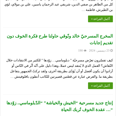
كل من الطاهر بن صفي الدين، شريفي عبد الرحمان ياسين، علي بن مولاي، لؤي
بن الطيرش، فاطمة …
أكمل القراءة »
المخرج المسرحيّ خالد ونّوقي حاولنا طرح فكرة الخوف دون
تقديم إجابات
23 ديسمبر، 2024
190
كيف تفسّرون تعرّض مسرحيّة ” دبلوماسي… زوّدها ” للكثير من الانتقادات خلال
النّقاش؟ العمل الذي لا يُنتقد ليس عملا، وهذا دليل على أنّه أثّر في النّاس أو
أرادوا أن يكون أفضل أو أن يُؤدّى بطريقة أخرى، ولقد تركتُ الجمهور يتفاعل
بطريقة ما. والعرض عبارة عن قصّتين قصيرتين للكاتب أنطون بافلوفيتش …
أكمل القراءة »
إنتاج جديد مسرحية “الخيش والخياشة” “الدّبلوماسي.. زوّدها
“… عقدة الخوف تُربك الحياة