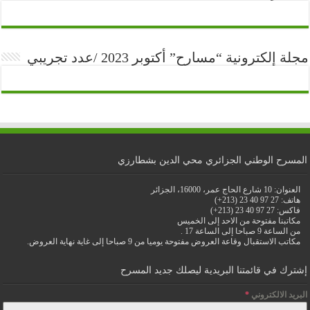
مجلة إلكترونية “مسارح” أكتوبر 2023 /عدد تجريبي
المسرح الوطني الجزائري محي الدين بشطارزي
العنوان: 10 شارع الحاج عمر، 16000، الجزائر
هاتف: 27 97 40 23 (213+)
فاكس: 27 97 40 23 (213+)
مكاتبنا مفتوحة من الاحد إلى الخميس
من الساعة 9 صباحا إلى الساعة 17 .
مكاتب الاستقبال وقاعة العروض مفتوحة يوميا من 9 صباحا إلى غاية نهاية العروض.
إشترك في قائمتنا البريدية ليصلك جديد المسرح
البريد الالكتروني
*