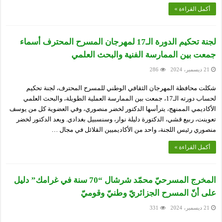
أكمل القراءة »
لجنة تحكيم الدورة الـ17 لمهرجان المسرح المحترف أسماء
جمعت بين الممارسة الفنية والبحث العلمي
21 ديسمبر، 2024
286
شكلت محافظة المهرجان الثقافي الوطني للمسرح المحترف، لجنة تحكيم
لحساب دورته الـ17، جمعت بين الممارسة العملية الطويلة، والبحث العلمي
الأكاديمي الممنهج، يترأسها الدكتور لخضر منصوري، وفي العضوية كل من يوسف
تعوينت، ربيع قشي، الدكتورة دليلة نوار، وسنسبيل بغدادي. ويعد الدكتور لخضر
منصوري رئيس اللجنة، واحد من الأكاديميين القلائل في مجال …
أكمل القراءة »
المخرج المسرحيّ محمّد شرشال “70 سنة في غرامك” دليل
على أنّ المسرح الجزائريّ وطنيّ وقوميّ
21 ديسمبر، 2024
331