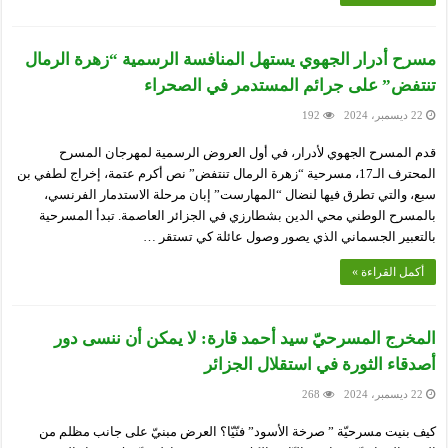
مسرح أدرار الجهوي يستهل المنافسة الرسمية “زهرة الرمال
تنتفض” على جرائم المستدمر في الصحراء
22 ديسمبر، 2024
192
قدم المسرح الجهوي لأدرار، في أول العروض الرسمية لمهرجان المسرح
المحترف الـ17، مسرحية “زهرة الرمال تنتفض” نص أكرم عتمة، إخراج لطفي بن
سبع، والتي تطرق فيها لنضال “المهارست” إبان مرحلة الاستدمار الفرنسي،
بالمسرح الوطني محي الدين بشطارزي في الجزائر العاصمة. تبدأ المسرحية
بالتعبير الجسماني الذي يصور وصول عائلة كي تستقر …
أكمل القراءة »
المخرج المسرحيّ سيد أحمد قارة: لا يمكن أن ننسى دور
أصدقاء الثورة في استقلال الجزائر
22 ديسمبر، 2024
268
كيف بنيت مسرحيّة ” صرخة الأسود” فنّيّا؟ العرض مبنيّ على جانب مظلم من