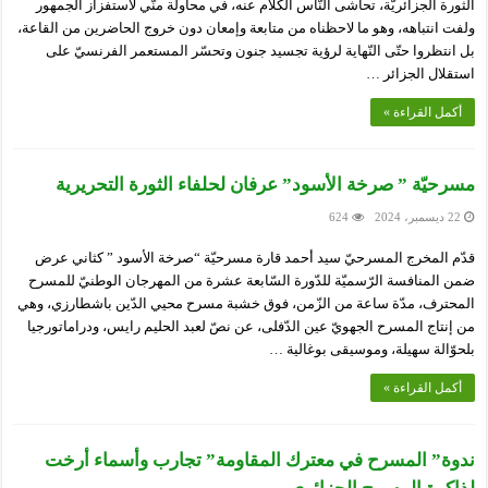
الثورة الجزائريّة، تحاشى النّاس الكلام عنه، في محاولة منّي لاستفزاز الجمهور
ولفت انتباهه، وهو ما لاحظناه من متابعة وإمعان دون خروج الحاضرين من القاعة،
بل انتظروا حتّى النّهاية لرؤية تجسيد جنون وتحسّر المستعمر الفرنسيّ على
استقلال الجزائر …
أكمل القراءة »
مسرحيّة ” صرخة الأسود” عرفان لحلفاء الثورة التحريرية
22 ديسمبر، 2024
624
قدّم المخرج المسرحيّ سيد أحمد قارة مسرحيّة “صرخة الأسود ” كثاني عرض
ضمن المنافسة الرّسميّة للدّورة السّابعة عشرة من المهرجان الوطنيّ للمسرح
المحترف، مدّة ساعة من الزّمن، فوق خشبة مسرح محيي الدّين باشطارزي، وهي
من إنتاج المسرح الجهويّ عين الدّفلى، عن نصّ لعبد الحليم رايس، ودراماتورجيا
بلحوّالة سهيلة، وموسيقى بوغالية …
أكمل القراءة »
ندوة” المسرح في معترك المقاومة” تجارب وأسماء أرخت