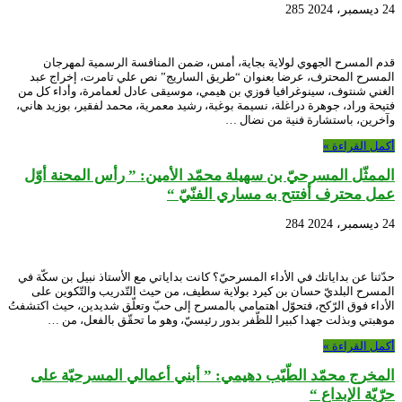
24 ديسمبر، 2024
285
قدم المسرح الجهوي لولاية بجاية، أمس، ضمن المنافسة الرسمية لمهرجان
المسرح المحترف، عرضا بعنوان “طريق الساريج” نص علي تامرت، إخراج عبد
الغني شنتوف، سينوغرافيا فوزي بن هيمي، موسيقى عادل لعمامرة، وأداء كل من
فتيحة وراد، جوهرة دراغلة، نسيمة بوغبة، رشيد معمرية، محمد لفقير، بوزيد هاني،
وآخرين، باستشارة فنية من نضال …
أكمل القراءة »
الممثّل المسرحيّ بن سهيلة محمّد الأمين: ” رأس المحنة أوّل
عمل محترف أفتتح به مساري الفنّيّ “
24 ديسمبر، 2024
284
حدّثنا عن بداياتك في الأداء المسرحيّ؟ كانت بداياتي مع الأستاذ نبيل بن سكّة في
المسرح البلديّ حسان بن كيرد بولاية سطيف، من حيث التّدريب والتّكوين على
الأداء فوق الرّكح، فتحوّل اهتمامي بالمسرح إلى حبّ وتعلّق شديدين، حيث اكتشفتُ
موهبتي وبذلت جهدا كبيرا للظّفر بدور رئيسيّ، وهو ما تحقّق بالفعل، من …
أكمل القراءة »
المخرج محمّد الطّيّب دهيمي: ” أبني أعمالي المسرحيّة على
حرّيّة الإبداع “