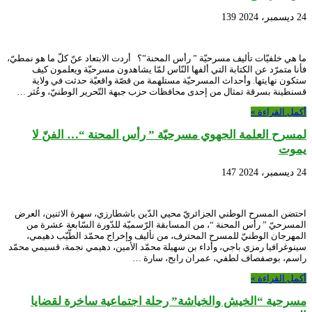
24 ديسمبر، 2024
139
ما هي خلفيّات تأليف مسرحيّة ” رأس المحنة”؟ أردت الابتعاد عنّ كلّ ما هو نمطيّ،
فأنا متمرّد عن الكتابة التي ألفها النّاس لمّا يشاهدون مسرحيّة ويعلمون كيف
ستكون نهايتها. وأحداث المسرحيّة مستلهمة من قصّة واقعيّة حدثت في ولاية
قسنطينة بسرقة تمثال من إحدى محافظات حزب جبهة التّحرير الوطنيّ، وعُثر …
أكمل القراءة »
لمسرح العلمة الجهوي مسرحيّة ” رأس المحنة “… الفنّ لا
يموت
24 ديسمبر، 2024
147
احتضن المسرح الوطني الجزائريّ محيي الدّين باشطارزي، سهرة الاثنين، العرض
المسرحيّ ” رأس المحنة “، من المسابقة الرّسميّة للدّورة السّابعة عشرة من
المهرجان الوطنيّ للمسرح المحترف، من تأليف وإخراج محمّد الطّيّب دهيمي،
سينوغرافيا رمزي باجي، وأداء بن سهيلة محمّد الأمين، دهيمي نجمة، قسيمي محمّد
راسم، بوصفصاف لطفي، عمران رابح، سارة …
أكمل القراءة »
مسرحية “الخيش والخياشة” رحلة اجتماعية ساخرة لقضايا