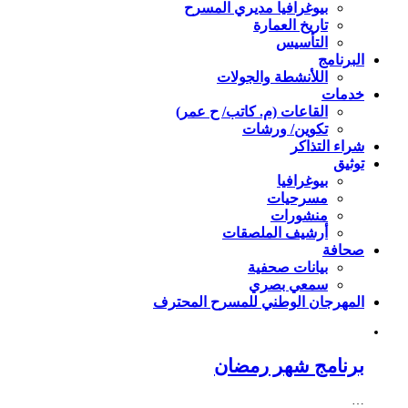
بيوغرافيا مديري المسرح
تاريخ العمارة
التأسيس
البرنامج
اللأنشطة والجولات
خدمات
القاعات (م. كاتب/ ح عمر)
تكوين/ ورشات
شراء التذاكر
توثيق
بيوغرافيا
مسرحيات
منشورات
أرشيف الملصقات
صحافة
بيانات صحفية
سمعي بصري
المهرجان الوطني للمسرح المحترف
برنامج شهر رمضان
…