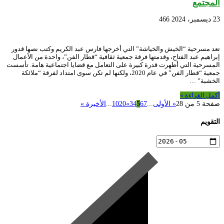
المجتمع
23 ديسمبر، 2024
466
تعد مسرحية “الخيش والخياشة” التي أخرجها فارس عبد الكريم وكتب نصها قدور
إبراهيم عبد الفتاح، وقدمتها فرقة جمعية ثقافية “قطار الفن”، واحدة من الأعمال
المسرحية التي أظهرت قدرة كبيرة على التعامل مع قضايا اجتماعية هامة. تأسست
جمعية “قطار الفن” في عام 2020، ولكنها لم تكن سوى امتداد لفرقة “ملائكة
الخشبة” …
أكمل القراءة »
صفحة 5 من 28
« الأولى
...
7
6
5
4
3
»
20
10
...
الأخيرة »
التقويم