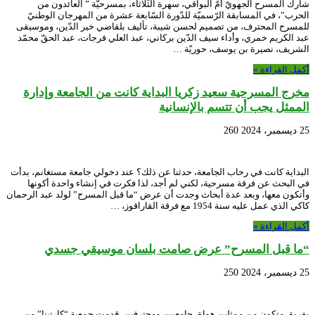
شارك المسرح الجهويّ أمّ البواقي، سهرة الثّلاثاء، بمسرحيّة ” العائدون من
الحرب”، في المسابقة الرّسميّة للدّورة السّابعة عشرة من المهرجان الوطنيّ
للمسرح المحترف، من تصميم لحسن شيبة، تأليف بلقاضي خير الدّين، وموسيقى
عبد الكريم خمري، وأداء سيف الدّين بركاني، عبد العلي فرجات، عبد الحقّ محمّد
الشريف، نصيرة بن يوسف، حوريّة …
أكمل القراءة »
مخرج المسرحية سعيد زكريا البداية كانت من الجامعة وإدارة
الممثل يجب أن تتسم بالإنسانية
25 ديسمبر، 2024
260
البداية كانت في رحاب الجامعة، حدثنا عن ذلك؟ عند دخولي جامعة مستغانم، بدأت
في البحث عن فرقة مسرحية، لكني لم أجد، لذا فكرت في إنشاء واحدة أكونها
وأتكون معها، وبعد عدة أبحاث وجدت أن عرض “ما قبل المسرح” لولد عبد الرحمان
كاكي الذي عمل عليه سنة 1954 مع فرقة القاراقوز، …
أكمل القراءة »
“ما قبل المسرح” عرض صامت بلسان موسيقي جسدي
25 ديسمبر، 2024
250
بفريق متكون من ممثلين هواة، جامعيين ومحترفين، قدمت جمعية “كارتينا” من