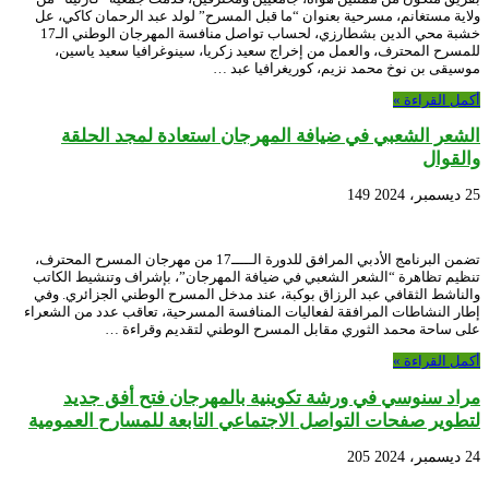
ولاية مستغانم، مسرحية بعنوان “ما قبل المسرح” لولد عبد الرحمان كاكي، عل
خشبة محي الدين بشطارزي، لحساب تواصل منافسة المهرجان الوطني الـ17
للمسرح المحترف، والعمل من إخراج سعيد زكريا، سينوغرافيا سعيد ياسين،
موسيقى بن نوخ محمد نزيم، كوريغرافيا عبد …
أكمل القراءة »
الشعر الشعبي في ضيافة المهرجان استعادة لمجد الحلقة
والقوال
25 ديسمبر، 2024
149
تضمن البرنامج الأدبي المرافق للدورة الـــــ17 من مهرجان المسرح المحترف،
تنظيم تظاهرة “الشعر الشعبي في ضيافة المهرجان”، بإشراف وتنشيط الكاتب
والناشط الثقافي عبد الرزاق بوكبة، عند مدخل المسرح الوطني الجزائري. وفي
إطار النشاطات المرافقة لفعاليات المنافسة المسرحية، تعاقب عدد من الشعراء
على ساحة محمد الثوري مقابل المسرح الوطني لتقديم وقراءة …
أكمل القراءة »
مراد سنوسي في ورشة تكوينية بالمهرجان فتح أفق جديد
لتطوير صفحات التواصل الاجتماعي التابعة للمسارح العمومية
24 ديسمبر، 2024
205