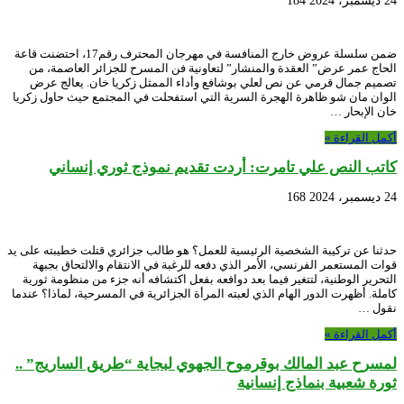
24 ديسمبر، 2024
184
ضمن سلسلة عروض خارج المنافسة في مهرجان المحترف رقم17، احتضنت قاعة
الحاج عمر عرض” العقدة والمنشار” لتعاونية فن المسرح للجزائر العاصمة، من
تصميم جمال قرمي عن نص لعلي بوشافع وأداء الممثل زكريا خان. يعالج عرض
الوان مان شو ظاهرة الهجرة السرية التي استفحلت في المجتمع حيث حاول زكريا
خان الإبحار …
أكمل القراءة »
كاتب النص علي تامرت: أردت تقديم نموذج ثوري إنساني
24 ديسمبر، 2024
168
حدثنا عن تركيبة الشخصية الرئيسية للعمل؟ هو طالب جزائري قتلت خطيبته على يد
قوات المستعمر الفرنسي، الأمر الذي دفعه للرغبة في الانتقام والالتحاق بجبهة
التحرير الوطنية، لتتغير فيما بعد دوافعه بفعل اكتشافه أنه جزء من منظومة ثورية
كاملة. أظهرت الدور الهام الذي لعبته المرأة الجزائرية في المسرحية، لماذا؟ عندما
نقول …
أكمل القراءة »
لمسرح عبد المالك بوقرموح الجهوي لبجاية “طريق الساريج” ..
ثورة شعبية بنماذج إنسانية