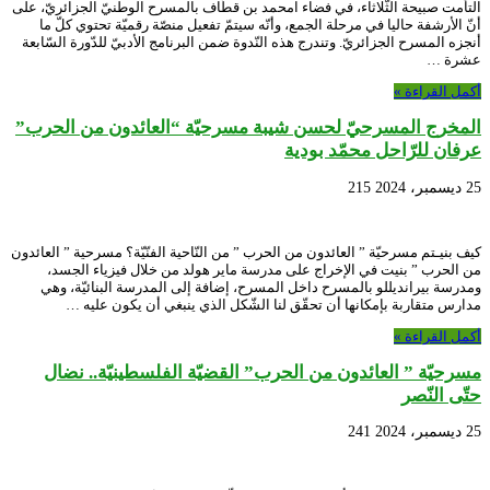
التأمت صبيحة الثّلاثاء، في فضاء امحمد بن قطّاف بالمسرح الوطنيّ الجزائريّ، على
أنّ الأرشفة حاليا في مرحلة الجمع، وأنّه سيتمّ تفعيل منصّة رقميّة تحتوي كلّ ما
أنجزه المسرح الجزائريّ. وتندرج هذه النّدوة ضمن البرنامج الأدبيّ للدّورة السّابعة
عشرة …
أكمل القراءة »
المخرج المسرحيّ لحسن شيبة مسرحيّة “العائدون من الحرب”
عرفان للرّاحل محمّد بودية
25 ديسمبر، 2024
215
كيف بنيـتم مسرحيّة ” العائدون من الحرب ” من النّاحية الفنّيّة؟ مسرحية ” العائدون
من الحرب ” بنيت في الإخراج على مدرسة ماير هولد من خلال فيزياء الجسد،
ومدرسة بيرانديللو بالمسرح داخل المسرح، إضافة إلى المدرسة البنائيّة، وهي
مدارس متقاربة بإمكانها أن تحقّق لنا الشّكل الذي ينبغي أن يكون عليه …
أكمل القراءة »
مسرحيّة ” العائدون من الحرب” القضيّة الفلسطينيّة.. نضال
حتّى النّصر
25 ديسمبر، 2024
241