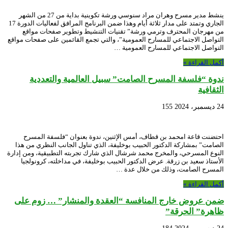
ينشط مدير مسرح وهران مراد سنوسي ورشة تكوينية بداية من 27 من الشهر
الجاري وتمتد على مدار ثلاثة أيام وهذا ضمن البرنامج المرافق لفعاليات الدورة 17
من مهرجان المحترف وترمي ورشة” تقنيات التنشيط وتطوير صفحات مواقع
التواصل الاجتماعي للمسارح العمومية”، والتي تجمع القائمين على صفحات مواقع
التواصل الاجتماعي للمسارح العمومية …
أكمل القراءة »
ندوة “فلسفة المسرح الصامت” سبيل العالمية والتعددية
الثقافية
24 ديسمبر، 2024
155
احتضنت قاعة امحمد بن قطاف، أمس الإثنين، ندوة بعنوان “فلسفة المسرح
الصامت” بمشاركة الدكتور الحبيب بوخليفة، الذي تناول الجانب النظري من هذا
النوع المسرحي، والمخرج محمد شرشال الذي شارك تجربته التطبيقية، ومن إدارة
الأستاذ سعيد بن زرقة. عرض الدكتور الحبيب بوخليفة، في مداخلته، كرونولجيا
المسرح الصامت، وذلك من خلال عدة …
أكمل القراءة »
ضمن عروض خارج المنافسة “العقدة والمنشار” … زوم على
ظاهرة” الحرقة”