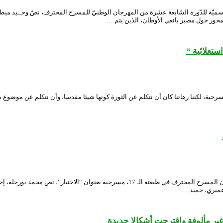
ميّة للدّورة السّابعة عشرة من المهرجان الوطنيّ للمسرح المحترف، نصّ وحــيد مي
محور حول مصير بائعي الأوطان، الذين يتم …
ستعلائية “
رحية، لكننا رهاننا كان أن نتكلم عن الثورة كونها شيئا مقدسا، وأن نتكلم عن موضوع 
قدم المسرح الجهوي سيراط بومدين سعيدة، أمس، خلال المنافسة الرسمية لمهرجان المسرح الم
عميري، حميد …
ر مألوفة واقترحت أشكالا جديدة