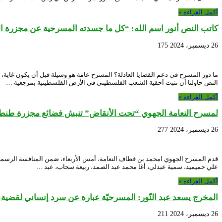
أكمل القراءة »
كاتب النص أنور اسم الله: “كل ما جسدته المسرحية عن مجزرة 
26 ديسمبر، 2024
175
ما دور المسرح في دعم القضايا العادلة؟ المسرح عامة هو وسيلة قبل أن يكون غاية، 
النص حاولنا أن نثبت أحقية الشعب الفلسطيني في الأرض الفلسطينية بمرجعية …
أكمل القراءة »
لمسرح النعامة الجهوي “تحت الأنقاض” تنبش فضائع مجزرة طنط
26 ديسمبر، 2024
277
علي حميميد، سمية عبدلي، أغا محمد عبد الصمد، ربيعة سحاب، عبد …
أكمل القراءة »
المخرج يسعد عبد النّور: المسرحيّة عبارة عن سرد إنساني لقضية ال
26 ديسمبر، 2024
211