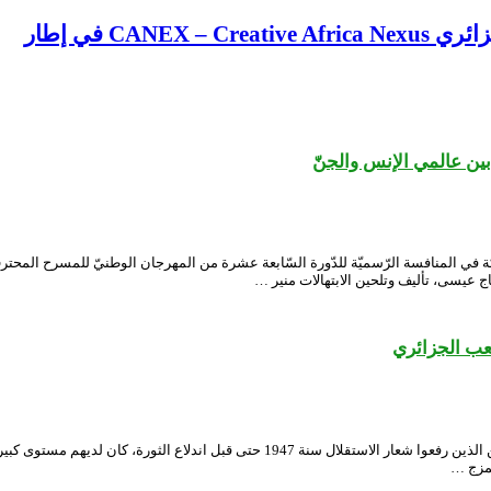
CA في إطار
ين عالمي الإنس والجنّ
ة في المنافسة الرّسميّة للدّورة السّابعة عشرة من المهرجان الوطنيّ للمسرح المحتر
 عيسى، تأليف وتلحين الابتهالات منير …
عب الجزائري
ما هي رسالتك من عرض “كلمة”؟ ليست رسالتي، لكنها رسالة البرلمانيين الجزائريين الذين
لمزج …