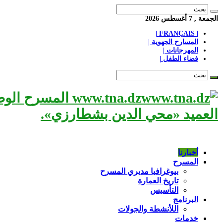
الجمعة , 7 أغسطس 2026
| FRANÇAIS |
المسارح الجهوية |
المهرجانات |
فضاء الطفل |
www.tna.dz الم
العميد «محي الدين بشطارزي».
أخبارنا
المسرح
بيوغرافيا مديري المسرح
تاريخ العمارة
التأسيس
البرنامج
اللأنشطة والجولات
خدمات