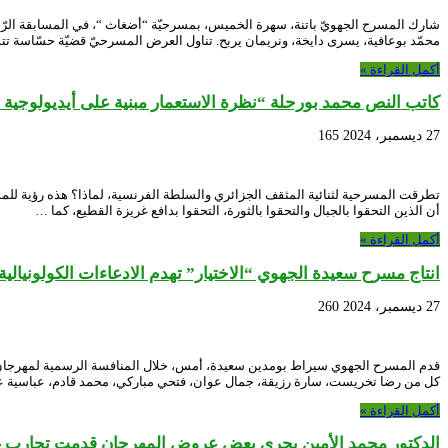
شارك المسرح الجهويّ باتنة، سهرة الخميس، بمسرحيّة “أضغاث “، في المسابقة الرّس
محمّد بوعافية، يسرى دايخة، ونريمان يربح. تناول العرض المسرحيّ قضيّة حسّاسة تت
أكمل القراءة »
كاتب النص محمد بورحلة “نظرة الاستعمار مبنية على أيديولوجية ا
27 ديسمبر، 2024
165
تطرقت المسرحية لثنائية المثقف الجزائري والسلطة الفرنسية، لماذا؟ هذه رؤية للمس
أن الذين التحقوا بالجبال والتحقوا بالثورة، التحقوا بدافع غريزة القطيع، كما …
أكمل القراءة »
انتاج مسرح سعيدة الجهوي “الاختيار” تهدم الادعاءات الكولونيالية
27 ديسمبر، 2024
260
كل من رضا تخريست، سارة رزيقة، جمال عوان، فتحي مباركي، محمد قادم، عباسية 
أكمل القراءة »
الدكتور محمد الأمين بحري بعض عروض المهرجان قدمت تجارب غي