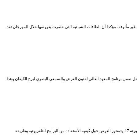
 إنها اقترحت أشكال جديدة في التعبير المسرحي غير مألوفة، مؤكدا أن الطاقات الشبانية التي حضرت بعروضها خلال المهرجان تعد
ضمن برنامج المعهد العالي لفنون العرض والسمعي البصري لبرج الكيفان وهذا
احتضنت قاعة حاج عمر بالمسرح الوطني عرض” معيشة في صندوق العجب”، تأليف وإخراج وأداء فوزي ناصري، وهذا ضمن عروض خارج المنافسة لمهرجان المحترف في دورته 17. يتمحور العرض حول كيفية الاستفادة من البرامج التلفزيونية وطريقة