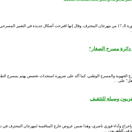
أشاد الدكتور محمد الأمين بحري، أستاذ بجامعة بسكرة، بالأعمال التي عرضت في الدورة الـ 17 من مهرجان المحترف، وقال
…
ائرة مسرح الصغار”
الجهوية والمسرح الوطني، كما أكد على ضرورة استحداث تخصص يهتم بمسرح الطفل 
طفل” على …
يون وسيلة للتثقيف
ة في التلفزيون …