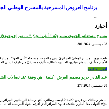
برنامج العروض المسرحية بالمسرح الوطني الجزائري NEX – Creative Africa Nexus
…
أخبارنا
مسرح مستغانم الجهوي مسرحيّة ” أنثى الجنّ ” … صراع وجوديّ ب
28 ديسمبر، 2024
301
تابع جمهور المسرح الوطنيّ الجزائريّ، سهرة الجمعة، مسرحيّة “أنثى الجنّ” المشارك
الأمين موفّـق، سينوغرافيا زين العابدين خطاف، تأليف موسيقيّ من طرف عيسى الحاج
أكمل القراءة »
عبد القادر جريو مصمم العرض “كلمة” هي وقفة عند نضالات الش
28 ديسمبر، 2024
277
هؤلاء النواب خلال أطوار مناقشة قانون الجزائر الذي أقرته الدولة الفرنسية آنذاك. ا