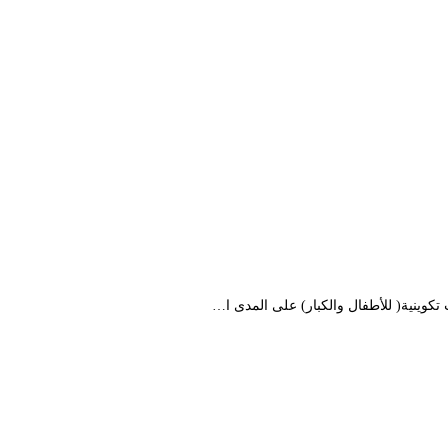
كوينية( للأطفال والكبار) على المدى ا…