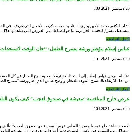
26 ديسمبر، 2024
183
بمستقبل مشرق للخشبة الجزائرية. ما هو انطباعك عن العروض التي شاهدتها خلال 
أكمل القراءة »
عباس إسلام مؤطر ورشة مسرح الطفل: “حان الوقت لاستحداث د
26 ديسمبر، 2024
151
دعا المسرحي عباس إسلام إلى استحداث دائرة خاصة بمسرح الطفل في كل المسارح 
من أجل الارتقاء بالمسرح الموجه للصغار. وأوضح عباس الذي أطر ورشة “مسرح ال
أكمل القراءة »
عرض خارج المنافسة “معيشة في صندوق لعجب” كيف يكون التلفز
26 ديسمبر، 2024
164
استغلال هذه الوسيلة في الاتجاه الصحيح، تدور أجواء العرض في زمن الشاشة الواحد