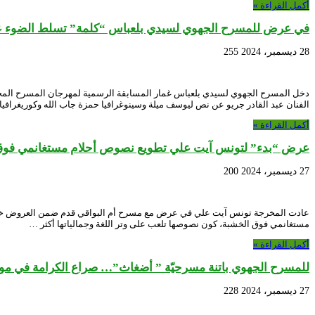
أكمل القراءة »
في عرض للمسرح الجهوي لسيدي بلعباس “كلمة” تسلط الضوء على
28 ديسمبر، 2024
255
الفنان عبد القادر جريو عن نص ليوسف ميلة وسينوغرافيا حمزة جاب الله وكوريغراف
أكمل القراءة »
عرض “بدء” لتونس آيت علي تطويع نصوص أحلام مستغانمي فوق
27 ديسمبر، 2024
200
مستغانمي فوق الخشبة، كون نصوصها تلعب على وتر اللغة وجمالياتها أكثر …
أكمل القراءة »
للمسرح الجهوي باتنة مسرحيّة ” أضغاث”… صراع الكرامة في موا
27 ديسمبر، 2024
228