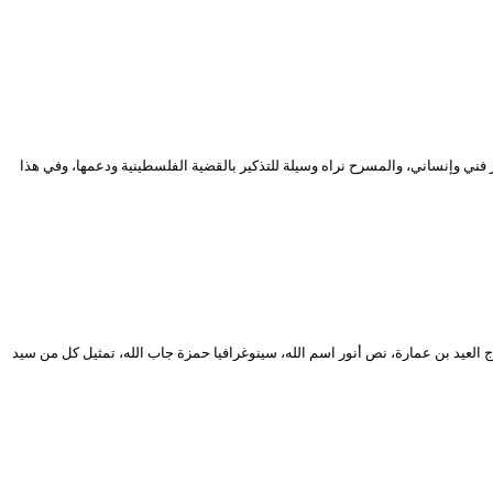
 فني وإنساني، والمسرح نراه وسيلة للتذكير بالقضية الفلسطينية ودعمها، وفي هذا
ية لمهرجان المسرح المحترف في طبعته الـ 17، مسرحية بعنوان “تحت الأنقاض”، إخراج العيد بن عمارة، نص أنور اسم الله، سينوغرافيا حمزة جاب الله، تمثيل كل من سيد