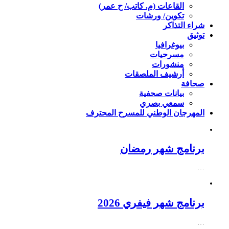
القاعات (م. كاتب/ ح عمر)
تكوين/ ورشات
شراء التذاكر
توثيق
بيوغرافيا
مسرحيات
منشورات
أرشيف الملصقات
صحافة
بيانات صحفية
سمعي بصري
المهرجان الوطني للمسرح المحترف
برنامج شهر رمضان
…
برنامج شهر فيفري 2026
…