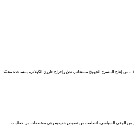
ف، من إنتاج المسرح الجهويّ مستغانم، نصّ وإخراج هارون الكيلاني، بمساعدة محمّد
 رفعوا شعار الاستقلال سنة 1947 حتى قبل اندلاع الثورة، كان لديهم مستوى كبير من الوعي السياسي، انطلقت من نصوص حقيقية وهي مقتطفات من خطابات