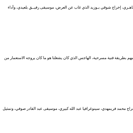
طاهـري، إخراج شوقي بـوزيد الذي غاب عن العرض، موسيقى رفيــق بلعيدي، وأداء
مهم بطريقة فنية مسرحية، الهاجس الذي كان يشغلنا هو ما كان يروجه الاستعمار من
حترف في طبعته الـ 17، مسرحية بعنوان “الاختيار”، نص محمد بورحلة، إخراج محمد فريمهدي، سينوغرافيا عبد الله كبيري، موسيقى عبد القادر صوفي، وتمثيل