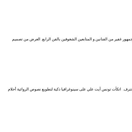
 الذي قدم على خشبة محي الدين بشطارزي بحضور جمهور غفير من الفنانين و المتابعين الشغوفين بالفن الرابع. العرض من تصميم
رح أم البواقي قدم ضمن العروض خارج المنافسة بمسرح الجزائر الوسطى في إطار برنامج الدورة الـ 17 من مهرجان المحترف. اتكأت تونس آيت علي على سينوغرافيا ذكية لتطويع نصوص الروائية أحلام