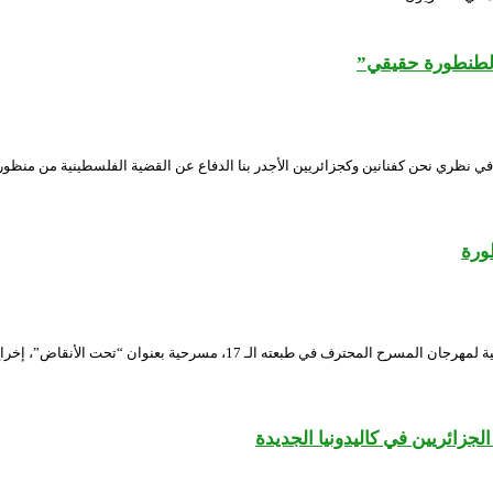
الطنطورة حقيقي”
في نظري نحن كفنانين وكجزائريين الأجدر بنا الدفاع عن القضية الفلسطينية من منظور
ورة
قدم المسرح الجهوي امحمد بن قطاف النعامة، أمس الأربعاء، ضمن المنافسة الرسم
جزائريين في كاليدونيا الجديدة