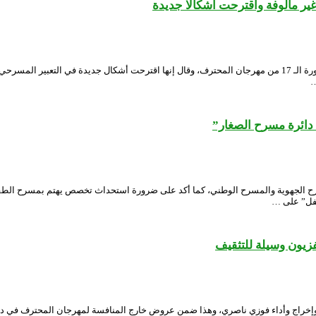
ر مألوفة واقترحت أشكالا جديدة
أشاد الدكتور محمد الأمين بحري، أستاذ بجامعة بسكرة، بالأعمال التي عرضت في الدورة الـ 17 من مهرجان المحترف، وقال
…
ائرة مسرح الصغار”
الجهوية والمسرح الوطني، كما أكد على ضرورة استحداث تخصص يهتم بمسرح الطفل 
طفل” على …
يون وسيلة للتثقيف