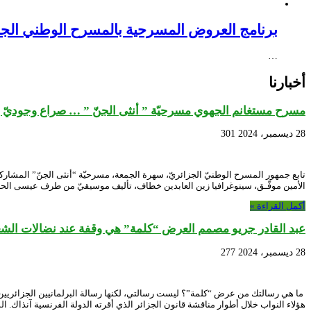
برنامج العروض المسرحية بالمسرح الوطني الجزائري NEX – Creative Africa Nexus
…
أخبارنا
مسرح مستغانم الجهوي مسرحيّة ” أنثى الجنّ ” … صراع وجوديّ ب
28 ديسمبر، 2024
301
تابع جمهور المسرح الوطنيّ الجزائريّ، سهرة الجمعة، مسرحيّة “أنثى الجنّ” المشارك
الأمين موفّـق، سينوغرافيا زين العابدين خطاف، تأليف موسيقيّ من طرف عيسى الحاج
أكمل القراءة »
عبد القادر جريو مصمم العرض “كلمة” هي وقفة عند نضالات الش
28 ديسمبر، 2024
277
هؤلاء النواب خلال أطوار مناقشة قانون الجزائر الذي أقرته الدولة الفرنسية آنذاك. ا