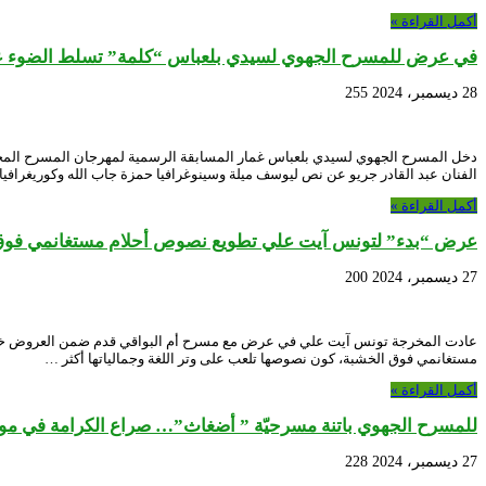
أكمل القراءة »
في عرض للمسرح الجهوي لسيدي بلعباس “كلمة” تسلط الضوء على
28 ديسمبر، 2024
255
الفنان عبد القادر جريو عن نص ليوسف ميلة وسينوغرافيا حمزة جاب الله وكوريغراف
أكمل القراءة »
عرض “بدء” لتونس آيت علي تطويع نصوص أحلام مستغانمي فوق
27 ديسمبر، 2024
200
مستغانمي فوق الخشبة، كون نصوصها تلعب على وتر اللغة وجمالياتها أكثر …
أكمل القراءة »
للمسرح الجهوي باتنة مسرحيّة ” أضغاث”… صراع الكرامة في موا
27 ديسمبر، 2024
228