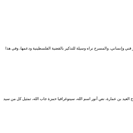
 فني وإنساني، والمسرح نراه وسيلة للتذكير بالقضية الفلسطينية ودعمها، وفي هذا
ية لمهرجان المسرح المحترف في طبعته الـ 17، مسرحية بعنوان “تحت الأنقاض”، إخراج العيد بن عمارة، نص أنور اسم الله، سينوغرافيا حمزة جاب الله، تمثيل كل من سيد