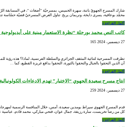
شارك المسرح الجهويّ باتنة، سهرة الخميس، بمسرحيّة “أضغاث “، في المسابقة الرّس
محمّد بوعافية، يسرى دايخة، ونريمان يربح. تناول العرض المسرحيّ قضيّة حسّاسة تت
أكمل القراءة »
كاتب النص محمد بورحلة “نظرة الاستعمار مبنية على أيديولوجية ا
27 ديسمبر، 2024
165
تطرقت المسرحية لثنائية المثقف الجزائري والسلطة الفرنسية، لماذا؟ هذه رؤية للمس
أن الذين التحقوا بالجبال والتحقوا بالثورة، التحقوا بدافع غريزة القطيع، كما …
أكمل القراءة »
انتاج مسرح سعيدة الجهوي “الاختيار” تهدم الادعاءات الكولونيالية
27 ديسمبر، 2024
259
كل من رضا تخريست، سارة رزيقة، جمال عوان، فتحي مباركي، محمد قادم، عباسية 
أكمل القراءة »