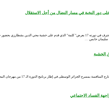
 دور النخبة في مسار النضال من أجل الاستقلال
دخل المسرح الجهوي لسيدي بلعباس غمار المسابقة الرسمية لمهرجان المسرح المحترف في دورته 17 بعرض” كلمة”
يا سليمان حابس. …
 الخشبة
عادت المخرجة تونس آيت علي في عرض مع مس
جهة الفساد الاجتماعي