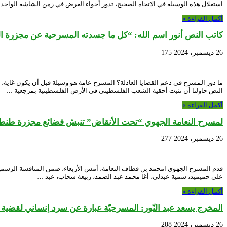
استغلال هذه الوسيلة في الاتجاه الصحيح، تدور أجواء العرض في زمن الشاشة الواحد
أكمل القراءة »
كاتب النص أنور اسم الله: “كل ما جسدته المسرحية عن مجزرة 
26 ديسمبر، 2024
175
ما دور المسرح في دعم القضايا العادلة؟ المسرح عامة هو وسيلة قبل أن يكون غاية، 
النص حاولنا أن نثبت أحقية الشعب الفلسطيني في الأرض الفلسطينية بمرجعية …
أكمل القراءة »
لمسرح النعامة الجهوي “تحت الأنقاض” تنبش فضائع مجزرة طنط
26 ديسمبر، 2024
277
علي حميميد، سمية عبدلي، أغا محمد عبد الصمد، ربيعة سحاب، عبد …
أكمل القراءة »
المخرج يسعد عبد النّور: المسرحيّة عبارة عن سرد إنساني لقضية ال
26 ديسمبر، 2024
208