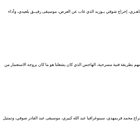
طاهـري، إخراج شوقي بـوزيد الذي غاب عن العرض، موسيقى رفيــق بلعيدي، وأداء
مهم بطريقة فنية مسرحية، الهاجس الذي كان يشغلنا هو ما كان يروجه الاستعمار من
حترف في طبعته الـ 17، مسرحية بعنوان “الاختيار”، نص محمد بورحلة، إخراج محمد فريمهدي، سينوغرافيا عبد الله كبيري، موسيقى عبد القادر صوفي، وتمثيل