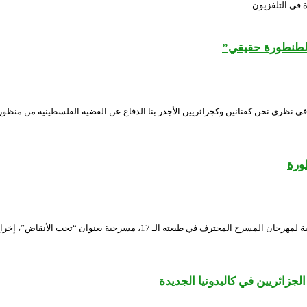
ة في التلفزيون …
الطنطورة حقيقي”
في نظري نحن كفنانين وكجزائريين الأجدر بنا الدفاع عن القضية الفلسطينية من منظور
ورة
قدم المسرح الجهوي امحمد بن قطاف النعامة، أمس الأربعاء، ضمن المنافسة الرسم
جزائريين في كاليدونيا الجديدة