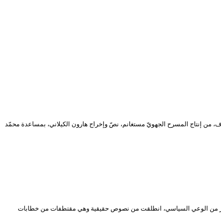
ف، من إنتاج المسرح الجهويّ مستغانم، نصّ وإخراج هارون الكيلاني، بمساعدة محمّد
 رفعوا شعار الاستقلال سنة 1947 حتى قبل اندلاع الثورة، كان لديهم مستوى كبير من الوعي السياسي، انطلقت من نصوص حقيقية وهي مقتطفات من خطابات