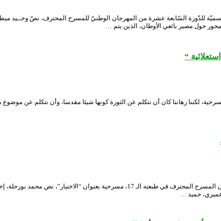
ميّة للدّورة السّابعة عشرة من المهرجان الوطنيّ للمسرح المحترف، نصّ وحــيد مي
محور حول مصير بائعي الأوطان، الذين يتم …
ستعلائية “
رحية، لكننا رهاننا كان أن نتكلم عن الثورة كونها شيئا مقدسا، وأن نتكلم عن موضوع 
قدم المسرح الجهوي سيراط بومدين سعيدة، أمس، خلال المنافسة الرسمية لمهرجان المسرح الم
عميري، حميد …