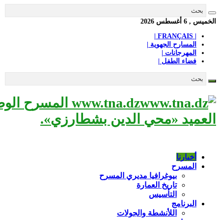
الخميس , 6 أغسطس 2026
| FRANÇAIS |
المسارح الجهوية |
المهرجانات |
فضاء الطفل |
www.tna.dz الم
العميد «محي الدين بشطارزي».
أخبارنا
المسرح
بيوغرافيا مديري المسرح
تاريخ العمارة
التأسيس
البرنامج
اللأنشطة والجولات