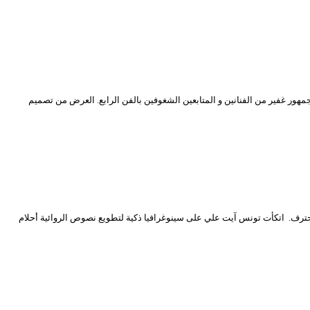
 الذي قدم على خشبة محي الدين بشطارزي بحضور جمهور غفير من الفنانين و المتابعين الشغوفين بالفن الرابع. العرض من تصميم
رح أم البواقي قدم ضمن العروض خارج المنافسة بمسرح الجزائر الوسطى في إطار برنامج الدورة الـ 17 من مهرجان المحترف. اتكأت تونس آيت علي على سينوغرافيا ذكية لتطويع نصوص الروائية أحلام