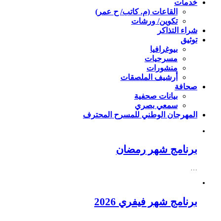
خدمات
القاعات (م. كاتب/ ح عمر)
تكوين/ ورشات
شراء التذاكر
توثيق
بيوغرافيا
مسرحيات
منشورات
أرشيف الملصقات
صحافة
بيانات صحفية
سمعي بصري
المهرجان الوطني للمسرح المحترف
برنامج شهر رمضان
…
برنامج شهر فيفري 2026
…