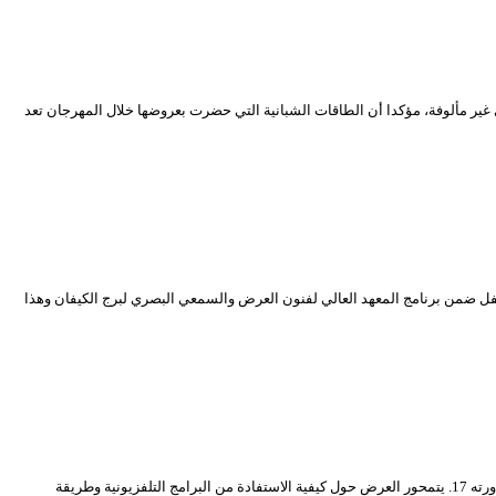
 إنها اقترحت أشكال جديدة في التعبير المسرحي غير مألوفة، مؤكدا أن الطاقات الشبانية التي حضرت بعروضها خلال المهرجان تعد
ضمن برنامج المعهد العالي لفنون العرض والسمعي البصري لبرج الكيفان وهذا
احتضنت قاعة حاج عمر بالمسرح الوطني عرض” معيشة في صندوق العجب”، تأليف وإخراج وأداء فوزي ناصري، وهذا ضمن عروض خارج المنافسة لمهرجان المحترف في دورته 17. يتمحور العرض حول كيفية الاستفادة من البرامج التلفزيونية وطريقة