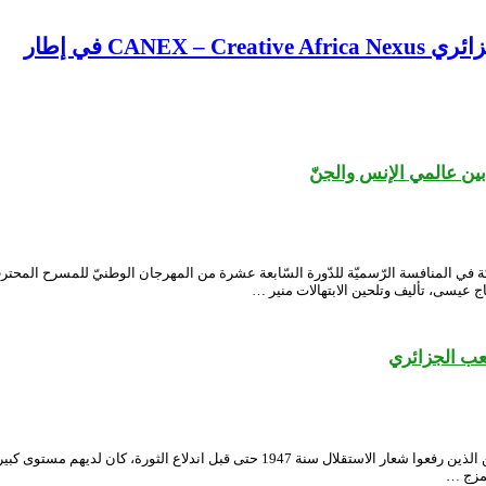
CA في إطار
ين عالمي الإنس والجنّ
ة في المنافسة الرّسميّة للدّورة السّابعة عشرة من المهرجان الوطنيّ للمسرح المحتر
 عيسى، تأليف وتلحين الابتهالات منير …
عب الجزائري
ما هي رسالتك من عرض “كلمة”؟ ليست رسالتي، لكنها رسالة البرلمانيين الجزائريين الذين
لمزج …