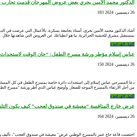
الدكتور محمد الأمين بحري بعض عروض المهرجان قدمت تجارب غي
26 ديسمبر، 2024
183
بمستقبل مشرق للخشبة الجزائرية. ما هو انطباعك عن العروض التي شاهدتها خلال 
أكمل القراءة »
عباس إسلام مؤطر ورشة مسرح الطفل: “حان الوقت لاستحداث د
26 ديسمبر، 2024
150
دعا المسرحي عباس إسلام إلى استحداث دائرة خاصة بمسرح الطفل في كل المسارح 
من أجل الارتقاء بالمسرح الموجه للصغار. وأوضح عباس الذي أطر ورشة “مسرح ال
أكمل القراءة »
عرض خارج المنافسة “معيشة في صندوق لعجب” كيف يكون التلفز
26 ديسمبر، 2024
164