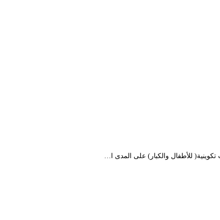
كوينية( للأطفال والكبار) على المدى ا…