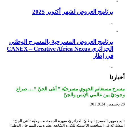
برنامج العروض لشهر أكتوبر 2025
…
برنامج العروض المسرحية بالمسرح الوطني
الجزائري CANEX – Creative Africa Nexus
في إطار
…
أخبارنا
مسرح مستغانم الجهوي مسرحيّة ” أنثى الجنّ ” … صراع
وجوديّ بين عالمي الإنس والجنّ
28 ديسمبر، 2024
301
تابع جمهور المسرح الوطنيّ الجزائريّ، سهرة الجمعة، مسرحيّة “أنثى الجنّ”
المشاركة في المنافسة الرّسميّة للدّورة السّابعة عشرة من المهرجان الوطنيّ