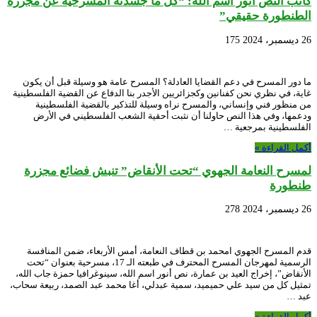
كاتب النص أنور اسم الله: “كل ما جسدته المسرحية عن مجزرة
الطنطورة حقيقي”
26 ديسمبر، 2024
175
ما دور المسرح في دعم القضايا العادلة؟ المسرح عامة هو وسيلة قبل أن يكون
غاية، في نظري نحن كفنانين وكجزائريين الأجدر بنا الدفاع عن القضية الفلسطينية
من منظور فني وإنساني، والمسرح نراه وسيلة للتذكير بالقضية الفلسطينية
ودعمها، وفي هذا النص حاولنا أن نثبت أحقية الشعب الفلسطيني في الأرض
الفلسطينية بمرجعية …
أكمل القراءة »
لمسرح النعامة الجهوي “تحت الأنقاض” تنبش فضائع مجزرة
طنطورة
26 ديسمبر، 2024
278
قدم المسرح الجهوي امحمد بن قطاف النعامة، أمس الأربعاء، ضمن المنافسة
الرسمية لمهرجان المسرح المحترف في طبعته الـ 17، مسرحية بعنوان “تحت
الأنقاض”، إخراج العيد بن عمارة، نص أنور اسم الله، سينوغرافيا حمزة جاب الله،
تمثيل كل من سيد علي حميميد، سمية عبدلي، أغا محمد عبد الصمد، ربيعة سحاب،
عبد …
أكمل القراءة »