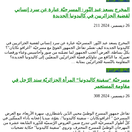
المخرج يسعد عبد النّور: المسرحيّة عبارة عن سرد إنساني
لقضية الجزائريين في كاليدونيا الجديدة
26 ديسمبر، 2024
211
المخرج يسعد عبد النّور: المسرحيّة عبارة عن سرد إنساني لقضية الجزائريين في
كاليدونيا الجديدة كيف تفسّر تفاعل الجمهور القويّ مع مسرحيّة “أغرافو نكايان”؟
بكلّ بساطة، العرض أعجب الجمهور لما تضمّنه من صور وأحاسيس وغناء ورقصات
تعبيريّة. ما الدّافع من تناولكم قضيّة الجزائريّين المنفيّين إلى كاليدونيا الجديدة؟
المقاومة بالنّسبة للجزائريّين بمثابة …
أكمل القراءة »
مسرحيّة “سفينة كاليدونيا” المرأة الجزائريّة سند الرّجل في
مقاومة المستعمر
26 ديسمبر، 2024
308
تفاعل جمهور المسرح الوطنيّ محيي الدّين باشطارزي، سهرة الأربعاء، مع العرض
المسرحيّ ” أغرافونكايان – سفينة كاليدونيا”، بقوّة، مبديا إعجابه بأداء الممثّلين في
كلّ أطوار المسرحيّة التي تندرج ضمن العروض الرّسميّة للدّورة السّابعة عشرة من
المهرجان الوطنيّ للمسرح المحترف. وتروي “سفينة كاليدونيا” حكاية تضحيات