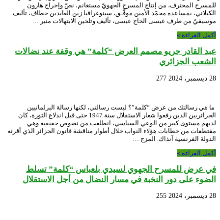
للمسرح المحترف، من إنتاج المسرح الجهويّ مستغانم، نصّ وإخراج هارون
الكيلاني، بمساعدة محمّد الأمين موفّـق، سينوغرافيا زين العابدين خطاف، تأليف
موسيقيّ من طرف عيسى الحاج عيسى، تأليف وتلحين الابتهالات منير …
أكمل القراءة »
عبد القادر جريو مصمم العرض “كلمة” هي وقفة عند نضالات
الشعب الجزائري
28 ديسمبر، 2024
277
ما هي رسالتك من عرض “كلمة”؟ ليست رسالتي، لكنها رسالة البرلمانيين
الجزائريين الذين رفعوا شعار الاستقلال سنة 1947 حتى قبل اندلاع الثورة، كان
لديهم مستوى كبير من الوعي السياسي، انطلقت من نصوص حقيقية وهي
مقتطفات من خطابات هؤلاء النواب خلال أطوار مناقشة قانون الجزائر الذي أقرته
الدولة الفرنسية آنذاك. المزج …
أكمل القراءة »
في عرض للمسرح الجهوي لسيدي بلعباس “كلمة” تسلط
الضوء على دور النخبة في مسار النضال من أجل الاستقلال
28 ديسمبر، 2024
255