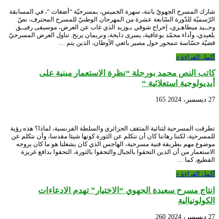
شارك المسرح الجهويّ باتنة، سهرة الخميس، بمسرحيّة “أضغاث “، في المسابقة
الرّسميّة للدّورة السّابعة عشرة من المهرجان الوطنيّ للمسرح المحترف، نصّ
وحــيد ميطاهـري، إخراج شوقي بـوزيد الذي غاب عن العرض، موسيقى رفيــق
بلعيدي، وأداء محمّد بوعافية، يسرى دايخة، ونريمان يربح. تناول العرض المسرحيّ
قضيّة حسّاسة تتمحور حول مصير بائعي الأوطان، الذين يتم …
أكمل القراءة »
كاتب النص محمد بورحلة “نظرة الاستعمار مبنية على
أيديولوجية استعلائية “
27 ديسمبر، 2024
165
تطرقت المسرحية لثنائية المثقف الجزائري والسلطة الفرنسية، لماذا؟ هذه رؤية
للمسرحية، لكننا رهاننا كان أن نتكلم عن الثورة كونها شيئا مقدسا، وأن نتكلم عن
موضوع مهم بطريقة فنية مسرحية، الهاجس الذي كان يشغلنا هو ما كان يروجه
الاستعمار من أن الذين التحقوا بالجبال والتحقوا بالثورة، التحقوا بدافع غريزة
القطيع، كما …
أكمل القراءة »
انتاج مسرح سعيدة الجهوي “الاختيار” تهدم الادعاءات
الكولونيالية
27 ديسمبر، 2024
260