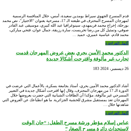
قدم المسرح الجهوي سيراط بومدين سعيدة، أمس، خلال المنافسة الرسمية
لمهرجان المسرح المحترف في طبعته الـ 17، مسرحية بعنوان “الاختيار”، نص محمد
بورحلة، إخراج محمد فريمهدي، سينوغرافيا عبد الله كبيري، موسيقى عبد القادر
صوفي، وتمثيل كل من رضا تخريست، سارة رزيقة، جمال عوان، فتحي مباركي،
محمد قادم، عباسية عميري، حميد …
أكمل القراءة »
الدكتور محمد الأمين بحري بعض عروض المهرجان قدمت
تجارب غير مألوفة واقترحت أشكالا جديدة
26 ديسمبر، 2024
183
أشاد الدكتور محمد الأمين بحري، أستاذ بجامعة بسكرة، بالأعمال التي عرضت في
الدورة الـ 17 من مهرجان المحترف، وقال إنها اقترحت أشكال جديدة في التعبير
المسرحي غير مألوفة، مؤكدا أن الطاقات الشبانية التي حضرت بعروضها خلال
المهرجان تعد بمستقبل مشرق للخشبة الجزائرية. ما هو انطباعك عن العروض التي
شاهدتها خلال …
أكمل القراءة »
عباس إسلام مؤطر ورشة مسرح الطفل: “حان الوقت
لاستحداث دائرة مسرح الصغار”