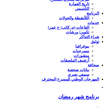
تاريخ العمارة
التأسيس
البرنامج
اللأنشطة والجولات
خدمات
القاعات (م. كاتب/ ح عمر)
تكوين/ ورشات
شراء التذاكر
توثيق
بيوغرافيا
مسرحيات
منشورات
أرشيف الملصقات
صحافة
بيانات صحفية
سمعي بصري
المهرجان الوطني للمسرح المحترف
برنامج شهر رمضان
…