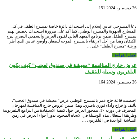
26 ديسمبر، 2024
151
دعا المسرحي عباس إسلام إلى استحداث دائرة خاصة بمسرح الطفل في كل
المسارح الجهوية والمسرح الوطني، كما أكد على ضرورة استحداث تخصص يهتم
بمسرح الطفل ضمن برنامج المعهد العالي لفنون العرض والسمعي البصري لبرج
الكيفان وهذا من أجل الارتقاء بالمسرح الموجه للصغار. وأوضح عباس الذي أطر
ورشة “مسرح الطفل” على …
أكمل القراءة »
عرض خارج المنافسة “معيشة في صندوق لعجب” كيف يكون
التلفزيون وسيلة للتثقيف
26 ديسمبر، 2024
164
احتضنت قاعة حاج عمر بالمسرح الوطني عرض” معيشة في صندوق العجب”،
تأليف وإخراج وأداء فوزي ناصري، وهذا ضمن عروض خارج المنافسة لمهرجان
المحترف في دورته 17. يتمحور العرض حول كيفية الاستفادة من البرامج التلفزيونية
وطريقة استغلال هذه الوسيلة في الاتجاه الصحيح، تدور أجواء العرض في زمن
الشاشة الواحدة في التلفزيون …
أكمل القراءة »