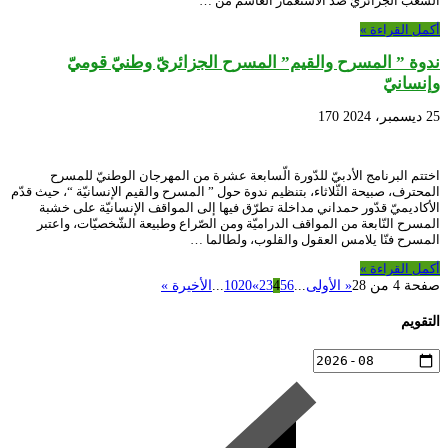
الشعب الجزائريّ ضدّ الاستعمار الغاشم من …
أكمل القراءة »
ندوة ” المسرح والقيم” المسرح الجزائريّ وطنيّ قوميّ
وإنسانيّ
25 ديسمبر، 2024
170
اختتم البرنامج الأدبيّ للدّورة الّسابعة عشرة من المهرجان الوطنيّ للمسرح
المحترف، صبيحة الثّلاثاء، بتنظيم ندوة حول ” المسرح والقيم الإنسانيّة “، حيث قدّم
الأكاديميّ قدّور حمداني مداخلة تطرّق فيها إلى المواقف الإنسانيّة على خشبة
المسرح النّابعة من المواقف الدراميّة ومن الصّراع وطبيعة الشّخصيّات، واعتبر
المسرح فنّا يلامس العقول والقلوب، ولطالما …
أكمل القراءة »
صفحة 4 من 28
« الأولى
...
6
5
4
3
2
»
20
10
...
الأخيرة »
التقويم