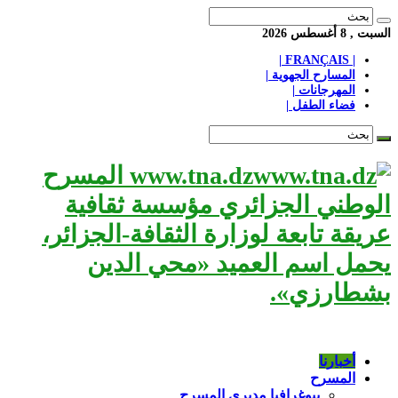
السبت , 8 أغسطس 2026
| FRANÇAIS |
المسارح الجهوية |
المهرجانات |
فضاء الطفل |
www.tna.dz المسرح
الوطني الجزائري مؤسسة ثقافية
عريقة تابعة لوزارة الثقافة-الجزائر،
يحمل اسم العميد «محي الدين
بشطارزي».
أخبارنا
المسرح
بيوغرافيا مديري المسرح