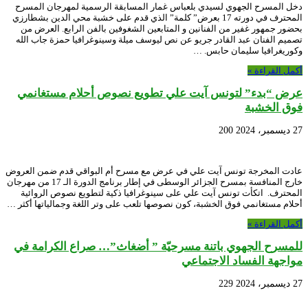
دخل المسرح الجهوي لسيدي بلعباس غمار المسابقة الرسمية لمهرجان المسرح
المحترف في دورته 17 بعرض” كلمة” الذي قدم على خشبة محي الدين بشطارزي
بحضور جمهور غفير من الفنانين و المتابعين الشغوفين بالفن الرابع. العرض من
تصميم الفنان عبد القادر جريو عن نص ليوسف ميلة وسينوغرافيا حمزة جاب الله
وكوريغرافيا سليمان حابس. …
أكمل القراءة »
عرض “بدء” لتونس آيت علي تطويع نصوص أحلام مستغانمي
فوق الخشبة
27 ديسمبر، 2024
200
عادت المخرجة تونس آيت علي في عرض مع مسرح أم البواقي قدم ضمن العروض
خارج المنافسة بمسرح الجزائر الوسطى في إطار برنامج الدورة الـ 17 من مهرجان
المحترف. اتكأت تونس آيت علي على سينوغرافيا ذكية لتطويع نصوص الروائية
أحلام مستغانمي فوق الخشبة، كون نصوصها تلعب على وتر اللغة وجمالياتها أكثر …
أكمل القراءة »
للمسرح الجهوي باتنة مسرحيّة ” أضغاث”… صراع الكرامة في
مواجهة الفساد الاجتماعي
27 ديسمبر، 2024
229