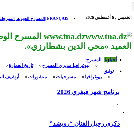
الخميس , 6 أغسطس 2026
| FRANÇAIS |
المسارح الجهوية |
المهرجانا
www.tna.dz الم
العميد «محي الدين بشطارزي».
أخبارنا
المسرح
بيوغرافيا مديري المسرح
تاريخ العمارة
توثيق
بيوغرافيا
مسرحيات
منشورات
أرشيف ال
برنامج شهر فيفري 2026
…
ذكرى رحيل الفنان “رويشد”