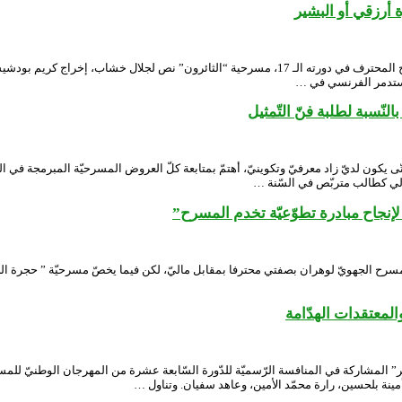
 أرزقي أو البشير
قدم المسرح الجهوي قسنطينة، ضمن برنامج المنافسة الرسمية لمهرجان المسرح المحترف في دورته الـ 7
لنّسبة لطلبة فنّ التّمثيل
ن لديّ زاد معرفيّ وتكوينيّ، أهتمّ بمتابعة كلّ العروض المسرحيّة المبرمجة في الد
سبة لي كطالب متربّص في السّنة …
إنجاح مبادرة تطوّعيّة تخدم المسرح”
مسرح الجهويّ لوهران بصفتي محترفا بمقابل ماليّ، لكن فيما يخصّ مسرحيّة ” حجرة الصّ
معتقدات الهدّامة
ّبر” المشاركة في المنافسة الرّسميّة للدّورة السّابعة عشرة من المهرجان الوطنيّ 
ينة بلحسين، رارة محمّد الأمين، وعاهد سفيان. وتناول …