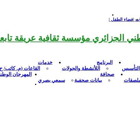
ت |
فضاء الطفل |
سرح الوطني الجزائري مؤسسة ثقافية عريقة تا
البرنامج
خدمات
التأسيس
اللأنشطة والجولات
القاعات (م. كاتب/ ح
صحافة
المهرجان الوطن
ملصقات
بيانات صحفية
سمعي بصري