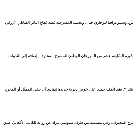
1، مسرحية “الثائرون” نص لجلال خشاب، إخراج كريم بودشيش، وسينوغرافيا لبوخاري حبال. وتجسد المسرحية قصة كفاح الثائر القبائلي “أرزقي
ّورة السّابعة عشر من المهرجان الوطنيّ للمسرح المحترف، إضافة إلى النّدوات
بر “، فقد اتّفقنا جميعا على خوض تجربة جديدة لتفادي أن يبقى الممثّل أو المخرج
للمسرح المحترف، وهي مقتبسة من طرف سنوسي مراد عن رواية للكاتب الأفغانيّ عتيق