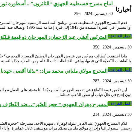
انتاج مسرح قسنطينة الجهوي “الثائرون” .. أسطورة ثورة
أخبارنا
30 ديسمبر، 2024
296
أو البشير” في الفترة الممتدة من 1845 إلى فترة إعدامه سنة 1895، ونضاله ضد المستدمر الفرنسي في …
أكمل القراءة »
المتربّص أتشي عبد الرّحمان: المهرجان ذو قيمة فـنّيّة با
30 ديسمبر، 2024
356
ماذا استفدت كطالب متربّص من عروض المهرجان الوطنيّ للمسرح المحترف؟ حتّى يكو
والنّقاشات النّقديّة التي تتبعها، وباقي النّشاطات ذات الصّلة. ومن المفيد جدّا بالنّ
أكمل القراءة »
المخرج مولاي ملياني محمد مراد: “بذلنا أقصى جهدنا ل
30 ديسمبر، 2024
282
أين تكمن قيمة التّطوّع في تقديم العروض المسرحيّة؟ أنا متعوّد على العمل مع ال
دون إنتاج في ظلّ غياب أو نقص الدّعم، فمثلما …
أكمل القراءة »
لمسرح وهران الجهوي ” حجر الصّبر”…ضد التّطرّف وال
30 ديسمبر، 2024
214
قدّم المسرح الجهويّ عبد القادر علولة لوهران، سهرة الأحد، مسرحيّة “حجرة الص
رحيمي، سينوغرافيا وإخراج مولاي ملياني محمّد مراد، موسيقى عادل عمامرة، وأداء أم