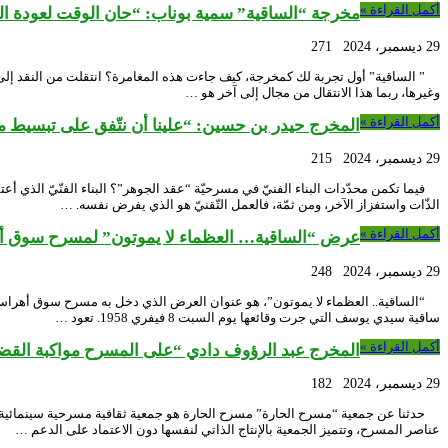
أكمل القراءة »
مخرجة “الساقية” سمية بوناب: “حان الوقت لعودة ا
29 ديسمبر، 2024
271
” الساقية” أول تجربة لك كمخرجة، كيف جاءت هذه المغامرة؟ انتقلت من النقد إل
وغيرها، ربما هذا الانتقال من مجال إلى آخر هو …
أكمل القراءة »
المخرج حيدر بن حسين: “علينا أن نتّفق على تبسيط م
29 ديسمبر، 2024
215
فيما تكمن محدّدات البناء الفنيّ في مسرحيّة “عقد الجوهر”؟ البناء الفنّيّ الذي أع
الذّات واستفزاز الآخر، ومن ثمّة، فالعمل التّقنيّ هو الذي يفرض نفسه. …
أكمل القراءة »
عرض “الساقية… العظماء لا يموتون” لمسرح سوق أهرا
29 ديسمبر، 2024
248
ساقية سيدي يوسف التي جرت وقائعها يوم السبت 8 فيفري 1958. تعود …
أكمل القراءة »
المخرج عبد الرؤوف دادي “على المسرح مواكبة القض
29 ديسمبر، 2024
182
عناصر المسرح، وتتميز الجمعية بالإنتاج الذاتي لنفسها دون الاعتماد على الدعم …