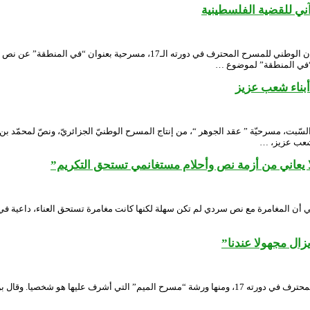
ني للقضية الفلسطينية
قدمت جمعية “مسرح الحارة”، عشية أمس، خلال البرنامج خارج المنافسة للمهرجان ال
 “في المنطقة” لموضوع …
بناء شعب عزيز
لسّبت، مسرحيّة ” عقد الجوهر “، من إنتاج المسرح الوطنيّ الجزائريّ، ونصّ لمحمّد
 شعب عزيز، …
يعاني من أزمة نص وأحلام مستغانمي تستحق التكريم”
ن المغامرة مع نص سردي لم تكن سهلة لكنها كانت مغامرة تستحق العناء، داعية في 
ل مجهولا عندنا”
ثمن المسرحي لطفي بن سبع الورشات التي نظمتها محافظة مهرجان المسرح المحترف في دورته 17، ومنها ور