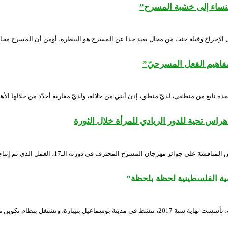
لنساء إلى خشبة المسرح”
ى الإخراج وقبله جئت من مجال بعيد جدا عن المسرح هو البيطرة، أومن أن المسرح مجا
فاهيم الفعل المسرحيّ”
تمده نابع من منطقي، لديّ منطق، إذن أبني من خلاله، ولديّ مقاربة أحدّد من خلالها الأه
س تحية للدور الريادي للمرأة خلال الثورة
“الساقية.. العظماء لا يموتون”، هو عنوان العرض
ية الفلسطينية لحظة بلحظة”
حدثنا عن جمعية “مسرح الحارة” مسرح الحارة هو جمعية ثقافية مسرحية سينمائية، تأسست نهاية سنة 017