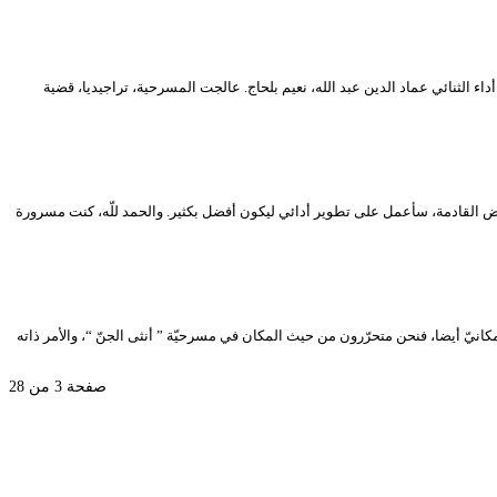
ة عنوانها “حراسة الروح”، نص وإخراج حمزة رحماني، أداء الثنائي عماد الدين عبد الله، نعيم بلحاج. عالجت المسرحية، تراجيديا، قضية
ي. لقد حضّرت للعرض مدّة 10 أيّام فقط حفظا وتدرّبا، وإن شاء اللّه في العروض القادمة، سأعمل على تطوير أدائي ليكون أفضل بكثير. والحمد للّه، كنت مسرورة
المكانيّ أيضا، فنحن متحرّرون من حيث المكان في مسرحيّة ” أنثى الجنّ “، والأمر ذاته
صفحة 3 من 28