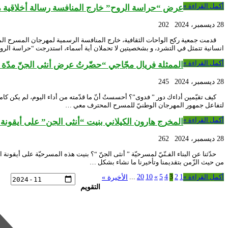
أكمل القراءة »
عرض “حراسة الروح” خارج المنافسة رسالة أخلاقية من
28 ديسمبر، 2024
202
انسانية تتمثل في التشرد، و بشخصيتين لا تحملان أية أسماء، استدرجت “حراسة الر
أكمل القراءة »
الممثلة فريال مجّاجي “حضّرتُ عرض أنثى الجنّ مدّة 10 أيّام فقط حفظا وتدرّبا”
28 ديسمبر، 2024
245
لتفاعل جمهور المهرجان الوطنيّ للمسرح المحترف معي …
أكمل القراءة »
المخرج هارون الكيلاني بنيت “أنثى الجن” على أيقونة
28 ديسمبر، 2024
262
حدّثنا عن البناء الفـنّيّ لمسرحيّة ” أنثى الجنّ “؟ بنيت هذه المسرحيّة على أيقونة 
من حيث الزّمن بتقديمنا وتأخيرنا ما نشاء بشكل …
أكمل القراءة »
1
2
3
4
5
»
10
20
...
الأخيرة »
التقويم