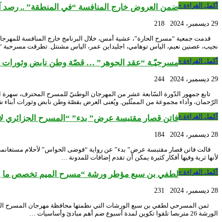
أكمل القراءة »
ضمن العروض خارج المنافسة “في المنطقة” .. رصد آ
29 ديسمبر، 2024
218
نجيب، عصنين نعيم، الياس توهامي، اجليداين عمر، الياس مشنتل. تطرقت مسرحية
أكمل القراءة »
مسرحيّـة “عقد الجوهر” … قصّة وطن نابض وثورات أ
29 ديسمبر، 2024
244
تابع جمهور الدّورة السّابعة عشر من المهرجان الوطنيّ للمسرح المحترف، سهرة ا
الرّحمان، وأداء مجموعة من الممثّلين. ويُعنى العرض بقصّة وطن نابض وثورات أبناء
أكمل القراءة »
فاتن قصار مقتبسة عرض” بدء” “المسرح الجزائري لا 
28 ديسمبر، 2024
184
قالت فاتن قصار مقتبسة عرض” بدء” عن رواية “فوضى الحواس” لأحلام مستغانمي أ
لأنها ثرية وفيها أفكار كثيرة يمكن أن تقدم إضافات للمدونة …
أكمل القراءة »
لطفي بن سبع مؤطر ورشة “مسرح الميم تخصص ما يزا
28 ديسمبر، 2024
231
الورشة 26 متربصا تلقوا تكوين لمدة أسبوع ضم أهم مبادئ وأساسيات …