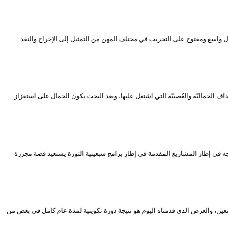
ل واسع ومفتوح على التجريب في مختلف المهن من التمثيل إلى الإخراج والنقد
داف الجماليّة والعُصبيّة التي اشتغل عليها، وبعد البحث يكون الجمال على استفزاز
 الذي دخل به مسرح سوق أهراس المنافسة على جوائز مهرجان المسرح المحترف في دورته الـ17، العمل الذي تم إنتاجه في إطار المشاريع المقدمة في إطار برامج سبعينية الثورة يستعيد قصة مجزرة
2، تنشط في مدينة بوسماعيل بتيبازة، وتشتغل بنظام تكوين معين، والعرض الذي قدمناه اليوم هو نتيجة دورة تكوينية لمدة عام كامل في بعض من