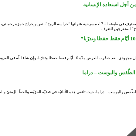
 أجل استعادة الإنسانية
قدمت جمعية ركح الواحات الثقافية، خارج المنافسة الرسمية لمهرجان المسرح المحترف في طبعته الـ 17، مسرحي
وح” المتفرجين للتعرف …
كيف تقيّمين أداءك دور ” فدوى”؟ أحسستُ أنّ ما قدّمته من أداء اليوم، لم يكن كامل مجهود
 الطّقس والبوست – دراما
الطّقس والبوست – دراما، حيث تلتقي هذه الثّنائيّة في قضيّة الحرّيّة، والخطّ الزّمنيّ و