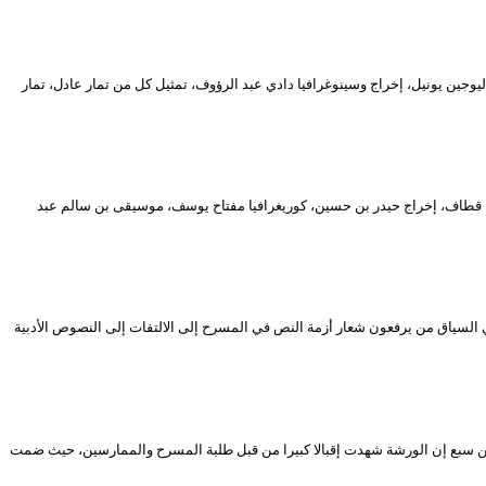
وطني للمسرح المحترف في دورته الـ17، مسرحية بعنوان “في المنطقة” عن نص ليوجين يونيل، إخراج وسينوغرافيا دادي عبد الرؤوف، تمثيل كل من تمار عادل، تمار
 بن قطاف، إخراج حيدر بن حسين، كوريغرافيا مفتاح يوسف، موسيقى بن سالم عبد
السياق من يرفعون شعار أزمة النص في المسرح إلى الالتفات إلى النصوص الأدبية
شة “مسرح الميم” التي أشرف عليها هو شخصيا. وقال بن سبع إن الورشة شهدت إقبالا كبيرا من قبل طلبة المسرح والممارسين، حيث ضمت