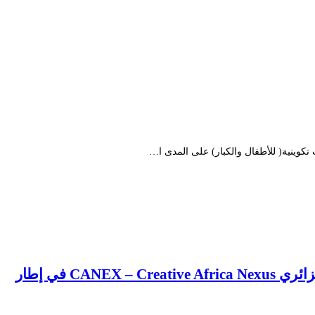
كوينية( للأطفال والكبار) على المدى ا…
CA في إطار