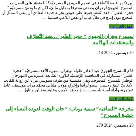
أين تكمن قيمة التّطوّع في تقديم العروض المسرحيّة؟ أنا متعوّد على العمل مع
المسرح الجهويّ لوهران بصفتي محترفا بمقابل ماليّ، لكن فيما يخصّ مسرحيّة ”
حجرة الصّبر “، فقد اتّفقنا جميعا على خوض تجربة جديدة لتفادي أن يبقى الممثّل أو
المخرج دون إنتاج في ظلّ غياب أو نقص الدّعم، فمثلما …
أكمل القراءة »
لمسرح وهران الجهوي ” حجر الصّبر”…ضد التّطرّف
والمعتقدات الهدّامة
30 ديسمبر، 2024
214
قدّم المسرح الجهويّ عبد القادر علولة لوهران، سهرة الأحد، مسرحيّة “حجرة
الصّبر” المشاركة في المنافسة الرّسميّة للدّورة السّابعة عشرة من المهرجان
الوطنيّ للمسرح المحترف، وهي مقتبسة من طرف سنوسي مراد عن رواية للكاتب
الأفغانيّ عتيق رحيمي، سينوغرافيا وإخراج مولاي ملياني محمّد مراد، موسيقى عادل
عمامرة، وأداء أمينة بلحسين، رارة محمّد الأمين، وعاهد سفيان. وتناول …
أكمل القراءة »
مخرجة “الساقية” سمية بوناب: “حان الوقت لعودة النساء إلى
خشبة المسرح”
29 ديسمبر، 2024
270