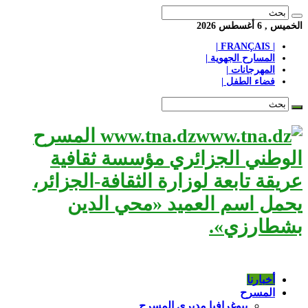
الخميس , 6 أغسطس 2026
| FRANÇAIS |
المسارح الجهوية |
المهرجانات |
فضاء الطفل |
www.tna.dz المسرح
الوطني الجزائري مؤسسة ثقافية
عريقة تابعة لوزارة الثقافة-الجزائر،
يحمل اسم العميد «محي الدين
بشطارزي».
أخبارنا
المسرح
بيوغرافيا مديري المسرح