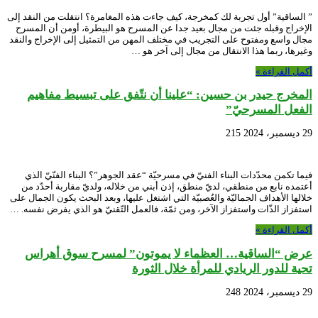
” الساقية” أول تجربة لك كمخرجة، كيف جاءت هذه المغامرة؟ انتقلت من النقد إلى
الإخراج وقبله جئت من مجال بعيد جدا عن المسرح هو البيطرة، أومن أن المسرح
مجال واسع ومفتوح على التجريب في مختلف المهن من التمثيل إلى الإخراج والنقد
وغيرها، ربما هذا الانتقال من مجال إلى آخر هو …
أكمل القراءة »
المخرج حيدر بن حسين: “علينا أن نتّفق على تبسيط مفاهيم
الفعل المسرحيّ”
29 ديسمبر، 2024
215
فيما تكمن محدّدات البناء الفنيّ في مسرحيّة “عقد الجوهر”؟ البناء الفنّيّ الذي
أعتمده نابع من منطقي، لديّ منطق، إذن أبني من خلاله، ولديّ مقاربة أحدّد من
خلالها الأهداف الجماليّة والعُصبيّة التي اشتغل عليها، وبعد البحث يكون الجمال على
استفزاز الذّات واستفزاز الآخر، ومن ثمّة، فالعمل التّقنيّ هو الذي يفرض نفسه. …
أكمل القراءة »
عرض “الساقية… العظماء لا يموتون” لمسرح سوق أهراس
تحية للدور الريادي للمرأة خلال الثورة
29 ديسمبر، 2024
248