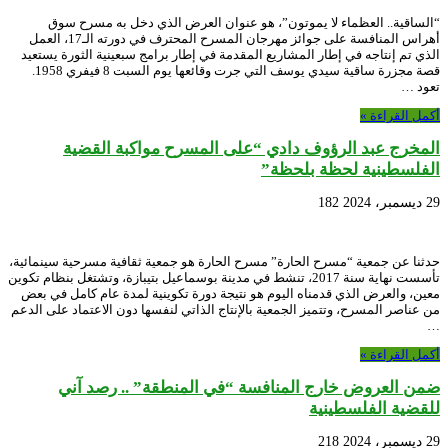
“الساقية.. العظماء لا يموتون”، هو عنوان العرض الذي دخل به مسرح سوق
أهراس المنافسة على جوائز مهرجان المسرح المحترف في دورته الـ17، العمل
الذي تم إنتاجه في إطار المشاريع المقدمة في إطار برامج سبعينية الثورة يستعيد
قصة مجزرة ساقية سيدي يوسف التي جرت وقائعها يوم السبت 8 فيفري 1958.
تعود …
أكمل القراءة »
المخرج عبد الرؤوف دادي “على المسرح مواكبة القضية
الفلسطينية لحظة بلحظة”
29 ديسمبر، 2024
182
حدثنا عن جمعية “مسرح الحارة” مسرح الحارة هو جمعية ثقافية مسرحية سينمائية،
تأسست نهاية سنة 2017، تنشط في مدينة بوسماعيل بتيبازة، وتشتغل بنظام تكوين
معين، والعرض الذي قدمناه اليوم هو نتيجة دورة تكوينية لمدة عام كامل في بعض
من عناصر المسرح، وتتميز الجمعية بالإنتاج الذاتي لنفسها دون الاعتماد على الدعم
…
أكمل القراءة »
ضمن العروض خارج المنافسة “في المنطقة” .. رصد آني
للقضية الفلسطينية
29 ديسمبر، 2024
218