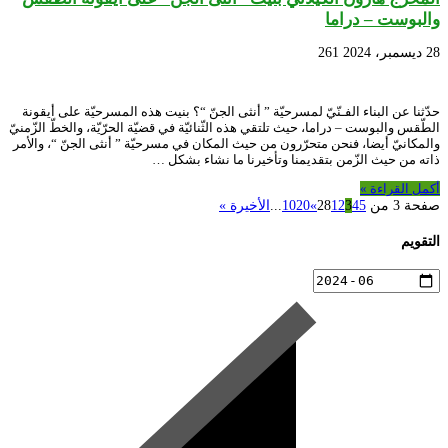
والبوست – دراما
28 ديسمبر، 2024
261
حدّثنا عن البناء الفـنّيّ لمسرحيّة ” أنثى الجنّ “؟ بنيت هذه المسرحيّة على أيقونة
الطّقس والبوست – دراما، حيث تلتقي هذه الثّنائيّة في قضيّة الحرّيّة، والخطّ الزّمنيّ
والمكانيّ أيضا، فنحن متحرّرون من حيث المكان في مسرحيّة ” أنثى الجنّ “، والأمر
ذاته من حيث الزّمن بتقديمنا وتأخيرنا ما نشاء بشكل …
أكمل القراءة »
صفحة 3 من 28
5
4
3
2
1
»
20
10
...
الأخيرة »
التقويم