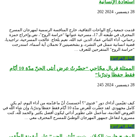
استعادة الإنسانية
28 ديسمبر، 2024
202
قدمت جمعية ركح الواحات الثقافية، خارج المنافسة الرسمية لمهرجان المسرح
المحترف في طبعته الـ 17، مسرحية عنوانها “حراسة الروح”، نص وإخراج حمزة
رحماني، أداء الثنائي عماد الدين عبد الله، نعيم بلحاج. عالجت المسرحية، تراجيديا،
قضية انسانية تتمثل في التشرد، و بشخصيتين لا تحملان أية أسماء، استدرجت
“حراسة الروح” المتفرجين للتعرف …
أكمل القراءة »
الممثلة فريال مجّاجي “حضّرتُ عرض أنثى الجنّ مدّة 10 أيّام
فقط حفظا وتدرّبا”
28 ديسمبر، 2024
245
كيف تقيّمين أداءك دور ” فدوى”؟ أحسستُ أنّ ما قدّمته من أداء اليوم، لم يكن
كامل مجهودي. لقد حضّرت للعرض مدّة 10 أيّام فقط حفظا وتدرّبا، وإن شاء اللّه في
العروض القادمة، سأعمل على تطوير أدائي ليكون أفضل بكثير. والحمد للّه، كنت
مسرورة لتفاعل جمهور المهرجان الوطنيّ للمسرح المحترف معي …
أكمل القراءة »
المخرج هارون الكيلاني بنيت “أنثى الجن” على أيقونة الطّقس