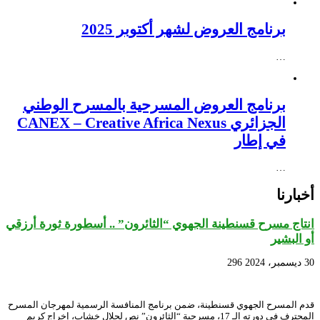
برنامج العروض لشهر أكتوبر 2025
…
برنامج العروض المسرحية بالمسرح الوطني
الجزائري CANEX – Creative Africa Nexus
في إطار
…
أخبارنا
انتاج مسرح قسنطينة الجهوي “الثائرون” .. أسطورة ثورة أرزقي
أو البشير
30 ديسمبر، 2024
296
قدم المسرح الجهوي قسنطينة، ضمن برنامج المنافسة الرسمية لمهرجان المسرح
المحترف في دورته الـ 17، مسرحية “الثائرون” نص لجلال خشاب، إخراج كريم