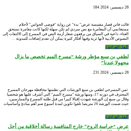
28 ديسمبر، 2024
184
قالت فاتن قصار مقتبسة عرض” بدء” عن رواية “فوضى الحواس” لأحلام
مستغانمي أن المغامرة مع نص سردي لم تكن سهلة لكنها كانت مغامرة تستحق
العناء، داعية في السياق من يرفعون شعار أزمة النص في المسرح إلى الالتفات إلى
النصوص الأدبية لأنها ثرية وفيها أفكار كثيرة يمكن أن تقدم إضافات للمدونة …
أكمل القراءة »
لطفي بن سبع مؤطر ورشة “مسرح الميم تخصص ما يزال
مجهولا عندنا”
28 ديسمبر، 2024
231
ثمن المسرحي لطفي بن سبع الورشات التي نظمتها محافظة مهرجان المسرح
المحترف في دورته 17، ومنها ورشة “مسرح الميم” التي أشرف عليها هو شخصيا.
وقال بن سبع إن الورشة شهدت إقبالا كبيرا من قبل طلبة المسرح والممارسين،
حيث ضمت الورشة 26 متربصا تلقوا تكوين لمدة أسبوع ضم أهم مبادئ وأساسيات
…
أكمل القراءة »
عرض “حراسة الروح” خارج المنافسة رسالة أخلاقية من أجل