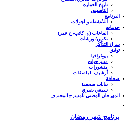
تاريخ العمارة
التأسيس
البرنامج
اللأنشطة والجولات
خدمات
القاعات (م. كاتب/ ح عمر)
تكوين/ ورشات
شراء التذاكر
توثيق
بيوغرافيا
مسرحيات
منشورات
أرشيف الملصقات
صحافة
بيانات صحفية
سمعي بصري
المهرجان الوطني للمسرح المحترف
برنامج شهر رمضان
…