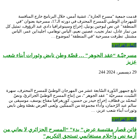
قدمت جمعية “مسرح الحارة”، عشية أمس، خلال البرنامج خارج المنافسة
للمهرجان الوطني للمسرح المحترف في دورته الـ17، مسرحية بعنوان “في
المنطقة” عن نص ليوجين يونيل، إخراج وسينوغرافيا دادي عبد الرؤوف، تمثيل كل
من تمار عادل، تمار نجيب، عصنين نعيم، الياس توهامي، اجليداين عمر، الياس
مشنتل. تطرقت مسرحية “في المنطقة” لموضوع …
أكمل القراءة »
مسرحيّـة “عقد الجوهر” … قصّة وطن نابض وثورات أبناء شعب
عزيز
29 ديسمبر، 2024
244
تابع جمهور الدّورة السّابعة عشر من المهرجان الوطنيّ للمسرح المحترف، سهرة
السّبت، مسرحيّة ” عقد الجوهر “، من إنتاج المسرح الوطنيّ الجزائريّ، ونصّ
لمحمّد بن قطاف، إخراج حيدر بن حسين، كوريغرافيا مفتاح يوسف، موسيقى بن
سالم عبد الرّحمان، وأداء مجموعة من الممثّلين. ويُعنى العرض بقصّة وطن نابض
وثورات أبناء شعب عزيز، …
أكمل القراءة »
فاتن قصار مقتبسة عرض” بدء” “المسرح الجزائري لا يعاني من
أزمة نص وأحلام مستغانمي تستحق التكريم”