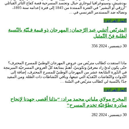
بودشيش، وسينوغرافيا لبوخاري حبال. وتجسد المسرحية قصة كفاح الثائر القبائلي
“أرزقي أو البشير” في الفترة الممتدة من 1845 إلى فترة إعدامه سنة 1895،
ونضاله ضد المستدمر الفرنسي في …
أكمل القراءة »
المتربّص أتشي عبد الرّحمان: المهرجان ذو قيمة فـنّيّة بالنّسبة
لطلبة فنّ التّمثيل
30 ديسمبر، 2024
356
ماذا استفدت كطالب متربّص من عروض المهرجان الوطنيّ للمسرح المحترف؟
حتّى يكون لديّ زاد معرفيّ وتكوينيّ، أهتمّ بمتابعة كلّ العروض المسرحيّة المبرمجة
في الدّورة السّابعة عشر من المهرجان الوطنيّ للمسرح المحترف، إضافة إلى
النّدوات والنّقاشات النّقديّة التي تتبعها، وباقي النّشاطات ذات الصّلة. ومن المفيد
جدّا بالنّسبة لي كطالب متربّص في السّنة …
أكمل القراءة »
المخرج مولاي ملياني محمد مراد: “بذلنا أقصى جهدنا لإنجاح
مبادرة تطوّعيّة تخدم المسرح”
30 ديسمبر، 2024
282