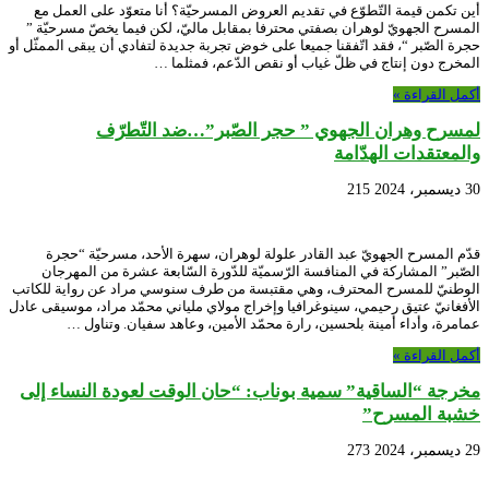
أين تكمن قيمة التّطوّع في تقديم العروض المسرحيّة؟ أنا متعوّد على العمل مع
المسرح الجهويّ لوهران بصفتي محترفا بمقابل ماليّ، لكن فيما يخصّ مسرحيّة ”
حجرة الصّبر “، فقد اتّفقنا جميعا على خوض تجربة جديدة لتفادي أن يبقى الممثّل أو
المخرج دون إنتاج في ظلّ غياب أو نقص الدّعم، فمثلما …
أكمل القراءة »
لمسرح وهران الجهوي ” حجر الصّبر”…ضد التّطرّف
والمعتقدات الهدّامة
30 ديسمبر، 2024
215
قدّم المسرح الجهويّ عبد القادر علولة لوهران، سهرة الأحد، مسرحيّة “حجرة
الصّبر” المشاركة في المنافسة الرّسميّة للدّورة السّابعة عشرة من المهرجان
الوطنيّ للمسرح المحترف، وهي مقتبسة من طرف سنوسي مراد عن رواية للكاتب
الأفغانيّ عتيق رحيمي، سينوغرافيا وإخراج مولاي ملياني محمّد مراد، موسيقى عادل
عمامرة، وأداء أمينة بلحسين، رارة محمّد الأمين، وعاهد سفيان. وتناول …
أكمل القراءة »
مخرجة “الساقية” سمية بوناب: “حان الوقت لعودة النساء إلى
خشبة المسرح”
29 ديسمبر، 2024
273