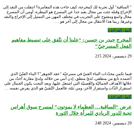
” الساقية” أول تجربة لك كمخرجة، كيف جاءت هذه المغامرة؟ انتقلت من النقد إلى
الإخراج وقبله جئت من مجال بعيد جدا عن المسرح هو البيطرة، أومن أن المسرح
مجال واسع ومفتوح على التجريب في مختلف المهن من التمثيل إلى الإخراج والنقد
وغيرها، ربما هذا الانتقال من مجال إلى آخر هو …
أكمل القراءة »
المخرج حيدر بن حسين: “علينا أن نتّفق على تبسيط مفاهيم
الفعل المسرحيّ”
29 ديسمبر، 2024
215
فيما تكمن محدّدات البناء الفنيّ في مسرحيّة “عقد الجوهر”؟ البناء الفنّيّ الذي
أعتمده نابع من منطقي، لديّ منطق، إذن أبني من خلاله، ولديّ مقاربة أحدّد من
خلالها الأهداف الجماليّة والعُصبيّة التي اشتغل عليها، وبعد البحث يكون الجمال على
استفزاز الذّات واستفزاز الآخر، ومن ثمّة، فالعمل التّقنيّ هو الذي يفرض نفسه. …
أكمل القراءة »
عرض “الساقية… العظماء لا يموتون” لمسرح سوق أهراس
تحية للدور الريادي للمرأة خلال الثورة
29 ديسمبر، 2024
248