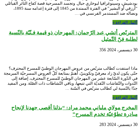
بودشيش، وسينوغرافيا لبوخاري حبال. وتجسد المسرحية قصة كفاح الثائر القبائلي
“أرزقي أو البشير” في الفترة الممتدة من 1845 إلى فترة إعدامه سنة 1895،
ونضاله ضد المستدمر الفرنسي في …
أكمل القراءة »
المتربّص أتشي عبد الرّحمان: المهرجان ذو قيمة فـنّيّة بالنّسبة
لطلبة فنّ التّمثيل
30 ديسمبر، 2024
356
ماذا استفدت كطالب متربّص من عروض المهرجان الوطنيّ للمسرح المحترف؟
حتّى يكون لديّ زاد معرفيّ وتكوينيّ، أهتمّ بمتابعة كلّ العروض المسرحيّة المبرمجة
في الدّورة السّابعة عشر من المهرجان الوطنيّ للمسرح المحترف، إضافة إلى
النّدوات والنّقاشات النّقديّة التي تتبعها، وباقي النّشاطات ذات الصّلة. ومن المفيد
جدّا بالنّسبة لي كطالب متربّص في السّنة …
أكمل القراءة »
المخرج مولاي ملياني محمد مراد: “بذلنا أقصى جهدنا لإنجاح
مبادرة تطوّعيّة تخدم المسرح”
30 ديسمبر، 2024
283