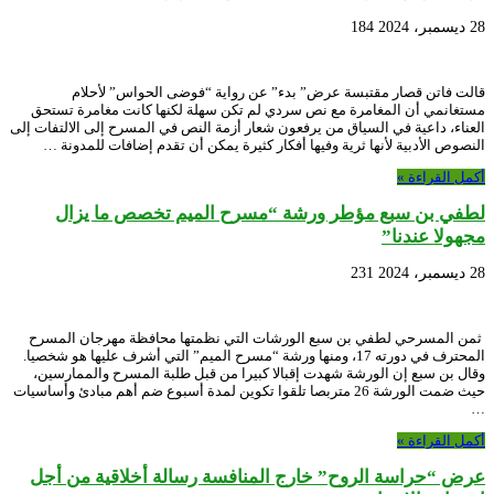
28 ديسمبر، 2024
184
قالت فاتن قصار مقتبسة عرض” بدء” عن رواية “فوضى الحواس” لأحلام
مستغانمي أن المغامرة مع نص سردي لم تكن سهلة لكنها كانت مغامرة تستحق
العناء، داعية في السياق من يرفعون شعار أزمة النص في المسرح إلى الالتفات إلى
النصوص الأدبية لأنها ثرية وفيها أفكار كثيرة يمكن أن تقدم إضافات للمدونة …
أكمل القراءة »
لطفي بن سبع مؤطر ورشة “مسرح الميم تخصص ما يزال
مجهولا عندنا”
28 ديسمبر، 2024
231
ثمن المسرحي لطفي بن سبع الورشات التي نظمتها محافظة مهرجان المسرح
المحترف في دورته 17، ومنها ورشة “مسرح الميم” التي أشرف عليها هو شخصيا.
وقال بن سبع إن الورشة شهدت إقبالا كبيرا من قبل طلبة المسرح والممارسين،
حيث ضمت الورشة 26 متربصا تلقوا تكوين لمدة أسبوع ضم أهم مبادئ وأساسيات
…
أكمل القراءة »
عرض “حراسة الروح” خارج المنافسة رسالة أخلاقية من أجل