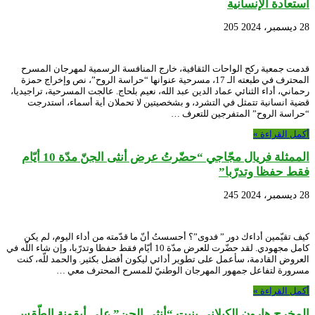
استعادة الإنسانية
28 ديسمبر، 2024
205
قدمت جمعية ركح الواحات الثقافية، خارج المنافسة الرسمية لمهرجان المسرح
المحترف في طبعته الـ 17، مسرحية عنوانها “حراسة الروح”، نص وإخراج حمزة
رحماني، أداء الثنائي عماد الدين عبد الله، نعيم بلحاج. عالجت المسرحية، تراجيديا،
قضية انسانية تتمثل في التشرد، و بشخصيتين لا تحملان أية أسماء، استدرجت
“حراسة الروح” المتفرجين للتعرف …
أكمل القراءة »
الممثلة فريال مجّاجي “حضّرتُ عرض أنثى الجنّ مدّة 10 أيّام
فقط حفظا وتدرّبا”
28 ديسمبر، 2024
245
كيف تقيّمين أداءك دور ” فدوى”؟ أحسستُ أنّ ما قدّمته من أداء اليوم، لم يكن
كامل مجهودي. لقد حضّرت للعرض مدّة 10 أيّام فقط حفظا وتدرّبا، وإن شاء اللّه في
العروض القادمة، سأعمل على تطوير أدائي ليكون أفضل بكثير. والحمد للّه، كنت
مسرورة لتفاعل جمهور المهرجان الوطنيّ للمسرح المحترف معي …
أكمل القراءة »
المخرج هارون الكيلاني بنيت “أنثى الجن” على أيقونة الطّقس