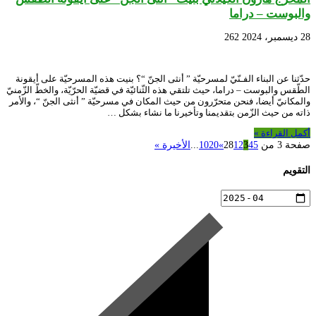
والبوست – دراما
28 ديسمبر، 2024
262
حدّثنا عن البناء الفـنّيّ لمسرحيّة ” أنثى الجنّ “؟ بنيت هذه المسرحيّة على أيقونة
الطّقس والبوست – دراما، حيث تلتقي هذه الثّنائيّة في قضيّة الحرّيّة، والخطّ الزّمنيّ
والمكانيّ أيضا، فنحن متحرّرون من حيث المكان في مسرحيّة ” أنثى الجنّ “، والأمر
ذاته من حيث الزّمن بتقديمنا وتأخيرنا ما نشاء بشكل …
أكمل القراءة »
صفحة 3 من 28
5
4
3
2
1
»
20
10
...
الأخيرة »
التقويم