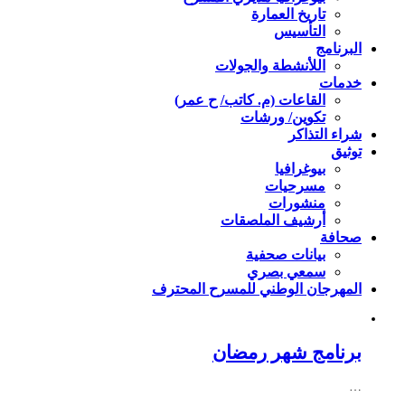
تاريخ العمارة
التأسيس
البرنامج
اللأنشطة والجولات
خدمات
القاعات (م. كاتب/ ح عمر)
تكوين/ ورشات
شراء التذاكر
توثيق
بيوغرافيا
مسرحيات
منشورات
أرشيف الملصقات
صحافة
بيانات صحفية
سمعي بصري
المهرجان الوطني للمسرح المحترف
برنامج شهر رمضان
…