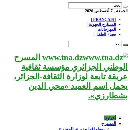
الجمعة , 7 أغسطس 2026
| FRANÇAIS |
المسارح الجهوية |
المهرجانات |
فضاء الطفل |
www.tna.dz المسرح
الوطني الجزائري مؤسسة ثقافية
عريقة تابعة لوزارة الثقافة-الجزائر،
يحمل اسم العميد «محي الدين
بشطارزي».
أخبارنا
المسرح
بيوغرافيا مديري المسرح