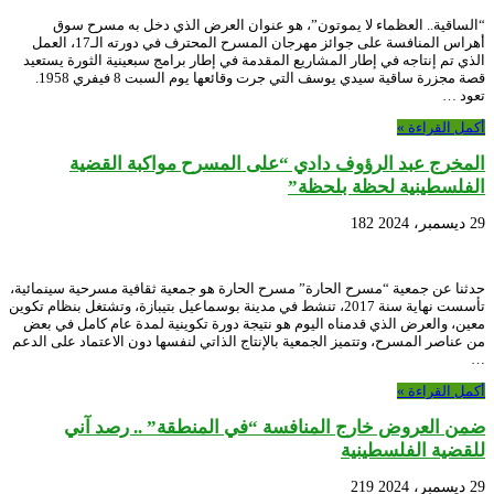
“الساقية.. العظماء لا يموتون”، هو عنوان العرض الذي دخل به مسرح سوق
أهراس المنافسة على جوائز مهرجان المسرح المحترف في دورته الـ17، العمل
الذي تم إنتاجه في إطار المشاريع المقدمة في إطار برامج سبعينية الثورة يستعيد
قصة مجزرة ساقية سيدي يوسف التي جرت وقائعها يوم السبت 8 فيفري 1958.
تعود …
أكمل القراءة »
المخرج عبد الرؤوف دادي “على المسرح مواكبة القضية
الفلسطينية لحظة بلحظة”
29 ديسمبر، 2024
182
حدثنا عن جمعية “مسرح الحارة” مسرح الحارة هو جمعية ثقافية مسرحية سينمائية،
تأسست نهاية سنة 2017، تنشط في مدينة بوسماعيل بتيبازة، وتشتغل بنظام تكوين
معين، والعرض الذي قدمناه اليوم هو نتيجة دورة تكوينية لمدة عام كامل في بعض
من عناصر المسرح، وتتميز الجمعية بالإنتاج الذاتي لنفسها دون الاعتماد على الدعم
…
أكمل القراءة »
ضمن العروض خارج المنافسة “في المنطقة” .. رصد آني
للقضية الفلسطينية
29 ديسمبر، 2024
219