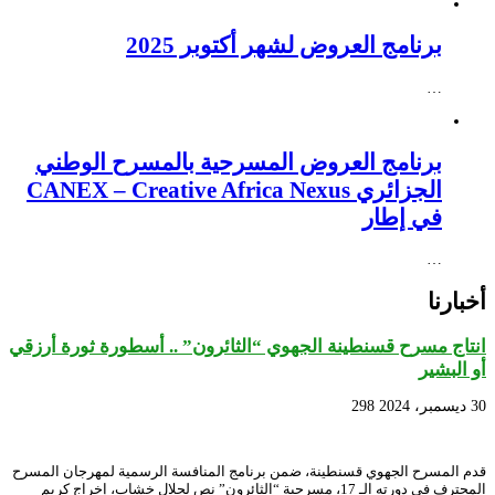
برنامج العروض لشهر أكتوبر 2025
…
برنامج العروض المسرحية بالمسرح الوطني
الجزائري CANEX – Creative Africa Nexus
في إطار
…
أخبارنا
انتاج مسرح قسنطينة الجهوي “الثائرون” .. أسطورة ثورة أرزقي
أو البشير
30 ديسمبر، 2024
298
قدم المسرح الجهوي قسنطينة، ضمن برنامج المنافسة الرسمية لمهرجان المسرح
المحترف في دورته الـ 17، مسرحية “الثائرون” نص لجلال خشاب، إخراج كريم