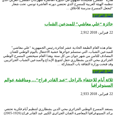
تنظمه الهيئة العربية للمسرح الذي تحتضن دورته العاشرة تونس، تحت شعار
“لنجعل المسرح مدرسة للأخلاق …
أكمل القراءة »
جائزة “علي معاشي” للمبدعين الشباب
22 فبراير، 2018
2,912
تقام هذه العام الطبعة الحادية عشر لجائزة رئيس الجمهورية “علي معاشي”
للمبدعين الشباب، التي ستسلم جوائزها عشية الاحتفال باليوم الوطني للفنان
المصادف للثامن من شهر جوان من كل سنة. وهذا العام سيحتضن المسرح الوطني
الجزائري محي الدين بشطارزي حفل لتتويج الإبداع والمبدعين الشباب الجزائريين.
وقد فتحت وزارة الثقافة باب المشاركة …
أكمل القراءة »
ثلاثة أيام للاحتفاء بالراحل “عبد القادر فراح”… ومناقشة عوالم
السينوغرافيا
22 فبراير، 2018
2,933
يستعد المسرح الوطني الجزائري محي الدين بشطارزي لتنظيم أيام فكرية تحتفي
برائد السينوغرافيا المعاصرة الفنان الجزائري الكبير عبد القادر فراح (1926-2005)