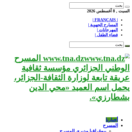
السبت , 8 أغسطس 2026
| FRANÇAIS |
المسارح الجهوية |
المهرجانات |
فضاء الطفل |
www.tna.dz المسرح
الوطني الجزائري مؤسسة ثقافية
عريقة تابعة لوزارة الثقافة-الجزائر،
يحمل اسم العميد «محي الدين
بشطارزي».
أخبارنا
المسرح
بيوغرافيا مديري المسرح