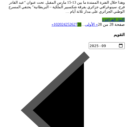
وهذا خلال الفترة الممتدة ما بين 13-15 مارس المقبل. تحت عنوان “عبد القادر
فرح، سينوغرافي جزائري بفرقة شكسبير الملكية – البريطانية” يحتفي المسرح
الوطني الجزائري على مدار ثلاثة أيام …
أكمل القراءة »
صفحة 28 من 28
« الأولى
...
28
27
26
25
24
20
10
»
التقويم