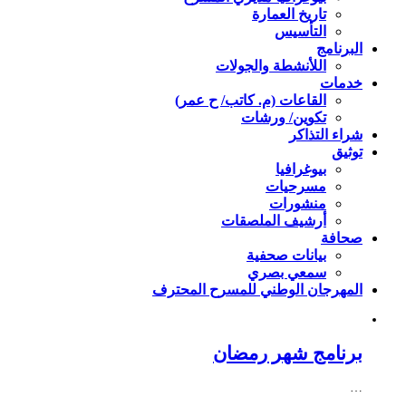
تاريخ العمارة
التأسيس
البرنامج
اللأنشطة والجولات
خدمات
القاعات (م. كاتب/ ح عمر)
تكوين/ ورشات
شراء التذاكر
توثيق
بيوغرافيا
مسرحيات
منشورات
أرشيف الملصقات
صحافة
بيانات صحفية
سمعي بصري
المهرجان الوطني للمسرح المحترف
برنامج شهر رمضان
…