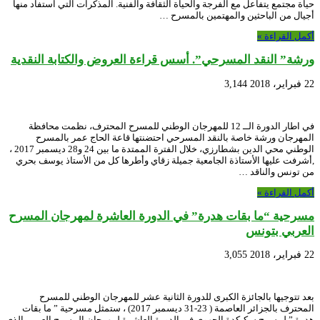
حياة مجتمع يتفاعل مع الفرجة والحياة الثقافة والفنية. المذكرات التي استفاد منها
أجيال من الباحثين والمهتمين بالمسرح …
أكمل القراءة »
ورشة” النقد المسرحي”. أسس قراءة العروض والكتابة النقدية
22 فبراير، 2018
3,144
في اطار الدورة الــ 12 للمهرجان الوطني للمسرح المحترف، نظمت محافظة
المهرجان ورشة خاصة بالنقد المسرحي احتضنتها قاعة الحاج عمر بالمسرح
الوطني محي الدين بشطارزي، خلال الفترة الممتدة ما بين 24 و28 ديسمبر 2017 ،
,أشرفت عليها الأستاذة الجامعية جميلة زقاي وأطرها كل من الأستاذ يوسف بحري
من تونس والناقد …
أكمل القراءة »
مسرحية “ما بقات هدرة” في الدورة العاشرة لمهرجان المسرح
العربي بتونس
22 فبراير، 2018
3,055
بعد تتوجيها بالجائزة الكبرى للدورة الثانية عشر للمهرجان الوطني للمسرح
المحترف بالجزائر العاصمة ( 23-31 ديسمبر 2017) ، ستمثل مسرحية ” ما بقات
هدرة ” لمسرح سكيكدة الجهوي في الدورة العاشرة لمهرجان المسرح العربي الذي