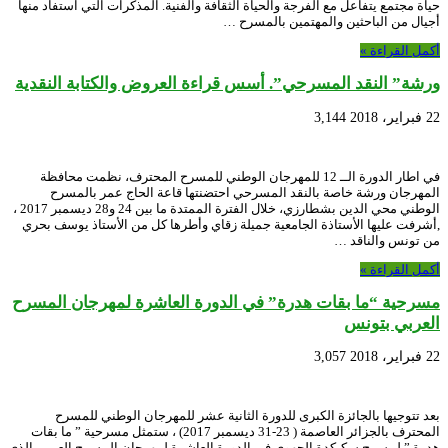
حياة مجتمع يتفاعل مع الفرجة والحياة الثقافة والفنية. المذكرات التي استفاد منها
أجيال من الباحثين والمهتمين بالمسرح …
أكمل القراءة »
ورشة” النقد المسرحي”. أسس قراءة العروض والكتابة النقدية
22 فبراير، 2018
3,144
في اطار الدورة الــ 12 للمهرجان الوطني للمسرح المحترف، نظمت محافظة
المهرجان ورشة خاصة بالنقد المسرحي احتضنتها قاعة الحاج عمر بالمسرح
الوطني محي الدين بشطارزي، خلال الفترة الممتدة ما بين 24 و28 ديسمبر 2017 ،
,أشرفت عليها الأستاذة الجامعية جميلة زقاي وأطرها كل من الأستاذ يوسف بحري
من تونس والناقد …
أكمل القراءة »
مسرحية “ما بقات هدرة” في الدورة العاشرة لمهرجان المسرح
العربي بتونس
22 فبراير، 2018
3,057
بعد تتوجيها بالجائزة الكبرى للدورة الثانية عشر للمهرجان الوطني للمسرح
المحترف بالجزائر العاصمة ( 23-31 ديسمبر 2017) ، ستمثل مسرحية ” ما بقات
هدرة ” لمسرح سكيكدة الجهوي في الدورة العاشرة لمهرجان المسرح العربي الذي