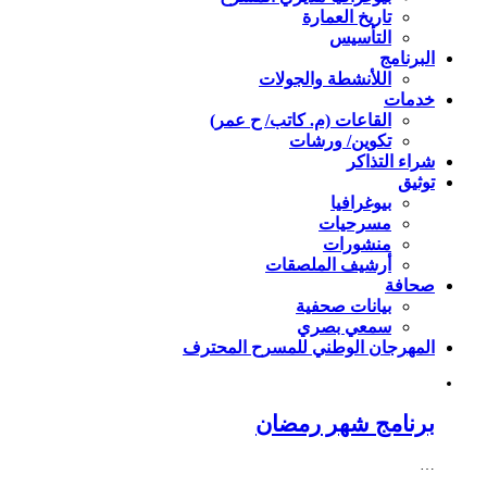
تاريخ العمارة
التأسيس
البرنامج
اللأنشطة والجولات
خدمات
القاعات (م. كاتب/ ح عمر)
تكوين/ ورشات
شراء التذاكر
توثيق
بيوغرافيا
مسرحيات
منشورات
أرشيف الملصقات
صحافة
بيانات صحفية
سمعي بصري
المهرجان الوطني للمسرح المحترف
برنامج شهر رمضان
…