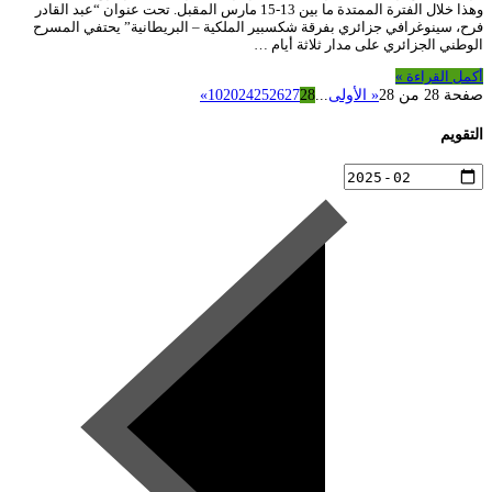
وهذا خلال الفترة الممتدة ما بين 13-15 مارس المقبل. تحت عنوان “عبد القادر
فرح، سينوغرافي جزائري بفرقة شكسبير الملكية – البريطانية” يحتفي المسرح
الوطني الجزائري على مدار ثلاثة أيام …
أكمل القراءة »
صفحة 28 من 28
« الأولى
...
28
27
26
25
24
20
10
»
التقويم