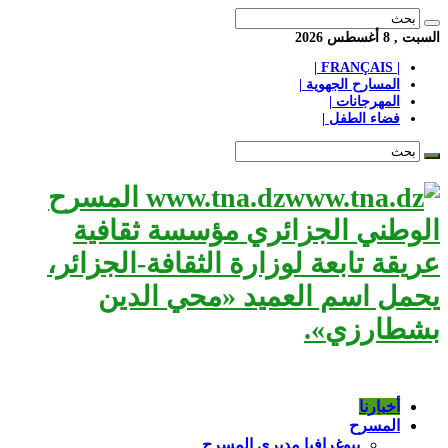
السبت , 8 أغسطس 2026
| FRANÇAIS |
المسارح الجهوية |
المهرجانات |
فضاء الطفل |
www.tna.dz المسرح
الوطني الجزائري مؤسسة ثقافية
عريقة تابعة لوزارة الثقافة-الجزائر،
يحمل اسم العميد «محي الدين
بشطارزي».
أخبارنا
المسرح
بيوغرافيا مديري المسرح