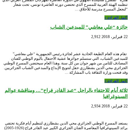
تنظمه الهيئة العربية للمسرح الذي تحتضن دورته العاشرة تونس، تحت شعار
“لنجعل المسرح مدرسة للأخلاق …
أكمل القراءة »
جائزة “علي معاشي” للمبدعين الشباب
22 فبراير، 2018
2,912
تقام هذه العام الطبعة الحادية عشر لجائزة رئيس الجمهورية “علي معاشي”
للمبدعين الشباب، التي ستسلم جوائزها عشية الاحتفال باليوم الوطني للفنان
المصادف للثامن من شهر جوان من كل سنة. وهذا العام سيحتضن المسرح الوطني
الجزائري محي الدين بشطارزي حفل لتتويج الإبداع والمبدعين الشباب الجزائريين.
وقد فتحت وزارة الثقافة باب المشاركة …
أكمل القراءة »
ثلاثة أيام للاحتفاء بالراحل “عبد القادر فراح”… ومناقشة عوالم
السينوغرافيا
22 فبراير، 2018
2,934
يستعد المسرح الوطني الجزائري محي الدين بشطارزي لتنظيم أيام فكرية تحتفي
برائد السينوغرافيا المعاصرة الفنان الجزائري الكبير عبد القادر فراح (1926-2005)