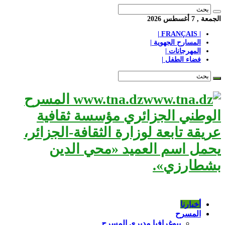
الجمعة , 7 أغسطس 2026
| FRANÇAIS |
المسارح الجهوية |
المهرجانات |
فضاء الطفل |
www.tna.dz المسرح
الوطني الجزائري مؤسسة ثقافية
عريقة تابعة لوزارة الثقافة-الجزائر،
يحمل اسم العميد «محي الدين
بشطارزي».
أخبارنا
المسرح
بيوغرافيا مديري المسرح