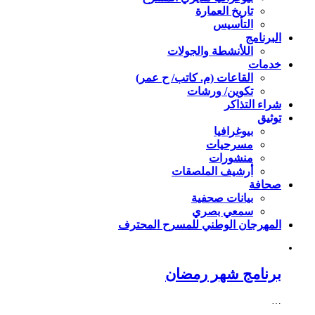
تاريخ العمارة
التأسيس
البرنامج
اللأنشطة والجولات
خدمات
القاعات (م. كاتب/ ح عمر)
تكوين/ ورشات
شراء التذاكر
توثيق
بيوغرافيا
مسرحيات
منشورات
أرشيف الملصقات
صحافة
بيانات صحفية
سمعي بصري
المهرجان الوطني للمسرح المحترف
برنامج شهر رمضان
…