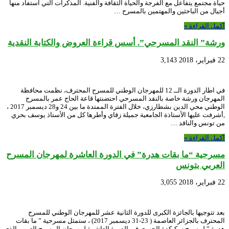
حياة مجتمع يتفاعل مع الفرجة والحياة الثقافة والفنية. المذكرات التي استفاد منها
أجيال من الباحثين والمهتمين بالمسرح …
أكمل القراءة »
ورشة” النقد المسرحي”. أسس قراءة العروض والكتابة النقدية
22 فبراير، 2018
3,143
في اطار الدورة الــ 12 للمهرجان الوطني للمسرح المحترف، نظمت محافظة
المهرجان ورشة خاصة بالنقد المسرحي احتضنتها قاعة الحاج عمر بالمسرح
الوطني محي الدين بشطارزي، خلال الفترة الممتدة ما بين 24 و28 ديسمبر 2017 ،
,أشرفت عليها الأستاذة الجامعية جميلة زقاي وأطرها كل من الأستاذ يوسف بحري
من تونس والناقد …
أكمل القراءة »
مسرحية “ما بقات هدرة” في الدورة العاشرة لمهرجان المسرح
العربي بتونس
22 فبراير، 2018
3,055
بعد تتوجيها بالجائزة الكبرى للدورة الثانية عشر للمهرجان الوطني للمسرح
المحترف بالجزائر العاصمة ( 23-31 ديسمبر 2017) ، ستمثل مسرحية ” ما بقات
هدرة ” لمسرح سكيكدة الجهوي في الدورة العاشرة لمهرجان المسرح العربي الذي