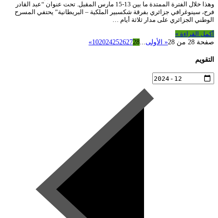
وهذا خلال الفترة الممتدة ما بين 13-15 مارس المقبل. تحت عنوان “عبد القادر
فرح، سينوغرافي جزائري بفرقة شكسبير الملكية – البريطانية” يحتفي المسرح
الوطني الجزائري على مدار ثلاثة أيام …
أكمل القراءة »
صفحة 28 من 28
« الأولى
...
28
27
26
25
24
20
10
»
التقويم