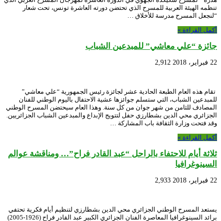
تنظمه الهيئة العربية للمسرح الذي تحتضن دورته العاشرة تونس، تحت شعار
“لنجعل المسرح مدرسة للأخلاق …
أكمل القراءة »
جائزة “علي معاشي” للمبدعين الشباب
22 فبراير، 2018
2,912
تقام هذه العام الطبعة الحادية عشر لجائزة رئيس الجمهورية “علي معاشي”
للمبدعين الشباب، التي ستسلم جوائزها عشية الاحتفال باليوم الوطني للفنان
المصادف للثامن من شهر جوان من كل سنة. وهذا العام سيحتضن المسرح الوطني
الجزائري محي الدين بشطارزي حفل لتتويج الإبداع والمبدعين الشباب الجزائريين.
وقد فتحت وزارة الثقافة باب المشاركة …
أكمل القراءة »
ثلاثة أيام للاحتفاء بالراحل “عبد القادر فراح”… ومناقشة عوالم
السينوغرافيا
22 فبراير، 2018
2,933
يستعد المسرح الوطني الجزائري محي الدين بشطارزي لتنظيم أيام فكرية تحتفي
برائد السينوغرافيا المعاصرة الفنان الجزائري الكبير عبد القادر فراح (1926-2005)