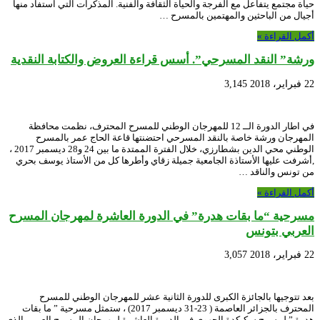
حياة مجتمع يتفاعل مع الفرجة والحياة الثقافة والفنية. المذكرات التي استفاد منها
أجيال من الباحثين والمهتمين بالمسرح …
أكمل القراءة »
ورشة” النقد المسرحي”. أسس قراءة العروض والكتابة النقدية
22 فبراير، 2018
3,145
في اطار الدورة الــ 12 للمهرجان الوطني للمسرح المحترف، نظمت محافظة
المهرجان ورشة خاصة بالنقد المسرحي احتضنتها قاعة الحاج عمر بالمسرح
الوطني محي الدين بشطارزي، خلال الفترة الممتدة ما بين 24 و28 ديسمبر 2017 ،
,أشرفت عليها الأستاذة الجامعية جميلة زقاي وأطرها كل من الأستاذ يوسف بحري
من تونس والناقد …
أكمل القراءة »
مسرحية “ما بقات هدرة” في الدورة العاشرة لمهرجان المسرح
العربي بتونس
22 فبراير، 2018
3,057
بعد تتوجيها بالجائزة الكبرى للدورة الثانية عشر للمهرجان الوطني للمسرح
المحترف بالجزائر العاصمة ( 23-31 ديسمبر 2017) ، ستمثل مسرحية ” ما بقات
هدرة ” لمسرح سكيكدة الجهوي في الدورة العاشرة لمهرجان المسرح العربي الذي