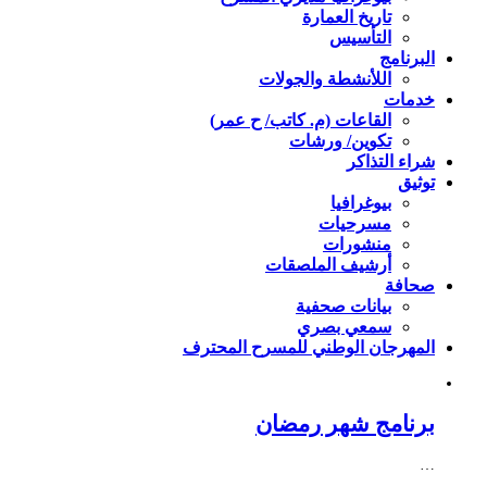
تاريخ العمارة
التأسيس
البرنامج
اللأنشطة والجولات
خدمات
القاعات (م. كاتب/ ح عمر)
تكوين/ ورشات
شراء التذاكر
توثيق
بيوغرافيا
مسرحيات
منشورات
أرشيف الملصقات
صحافة
بيانات صحفية
سمعي بصري
المهرجان الوطني للمسرح المحترف
برنامج شهر رمضان
…