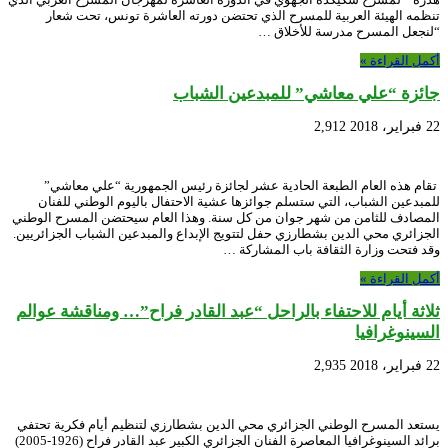
تنظمه الهيئة العربية للمسرح الذي تحتضن دورته العاشرة تونس، تحت شعار
“لنجعل المسرح مدرسة للأخلاق …
أكمل القراءة »
جائزة “علي معاشي” للمبدعين الشباب
22 فبراير، 2018
2,912
تقام هذه العام الطبعة الحادية عشر لجائزة رئيس الجمهورية “علي معاشي”
للمبدعين الشباب، التي ستسلم جوائزها عشية الاحتفال باليوم الوطني للفنان
المصادف للثامن من شهر جوان من كل سنة. وهذا العام سيحتضن المسرح الوطني
الجزائري محي الدين بشطارزي حفل لتتويج الإبداع والمبدعين الشباب الجزائريين.
وقد فتحت وزارة الثقافة باب المشاركة …
أكمل القراءة »
ثلاثة أيام للاحتفاء بالراحل “عبد القادر فراح”… ومناقشة عوالم
السينوغرافيا
22 فبراير، 2018
2,935
يستعد المسرح الوطني الجزائري محي الدين بشطارزي لتنظيم أيام فكرية تحتفي
برائد السينوغرافيا المعاصرة الفنان الجزائري الكبير عبد القادر فراح (1926-2005)