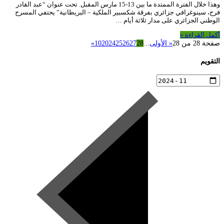
وهذا خلال الفترة الممتدة ما بين 13-15 مارس المقبل. تحت عنوان “عبد القادر
فرح، سينوغرافي جزائري بفرقة شكسبير الملكية – البريطانية” يحتفي المسرح
الوطني الجزائري على مدار ثلاثة أيام …
أكمل القراءة »
صفحة 28 من 28
« الأولى
...
28
27
26
25
24
20
10
»
التقويم