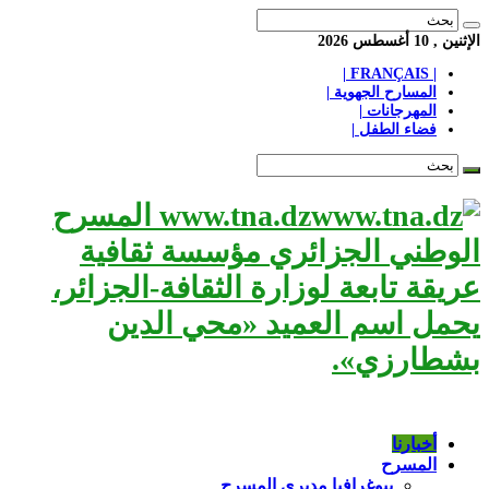
الإثنين , 10 أغسطس 2026
| FRANÇAIS |
المسارح الجهوية |
المهرجانات |
فضاء الطفل |
www.tna.dz المسرح
الوطني الجزائري مؤسسة ثقافية
عريقة تابعة لوزارة الثقافة-الجزائر،
يحمل اسم العميد «محي الدين
بشطارزي».
أخبارنا
المسرح
بيوغرافيا مديري المسرح