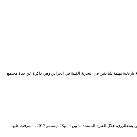
ية المعاصرة، كما تشكل وثيقة تاريخية مهمة للباحثين في التجربة الفنية في الجزائر، وهي ذاكرة عن حياة مجتمع
في اطار الدورة الــ 12 للمهرجان الوطني للمسرح المحترف، نظمت محافظة المهرجان ورشة خاصة بالنقد المسرحي احتضنتها قاعة الحاج عمر بالمسرح الوطني محي الدين بشطارزي، خلال الفترة الممتدة ما بين 24 و28 ديسمبر 2017 ، ,أشرفت عليها