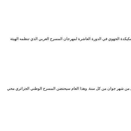
ئر العاصمة ( 23-31 ديسمبر 2017) ، ستمثل مسرحية ” ما بقات هدرة ” لمسرح سكيكدة الجهوي في الدورة العاشرة لمهرجان المسرح العربي الذي تنظمه الهيئة
امن من شهر جوان من كل سنة. وهذا العام سيحتضن المسرح الوطني الجزائري محي