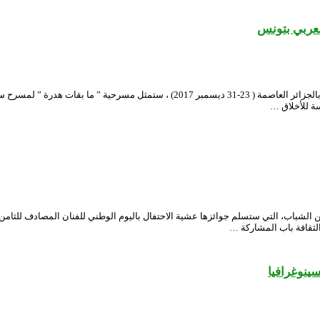
لعربي بتونس
بعد تتوجيها بالجائزة الكبرى للدورة الثانية عشر للمهرجان الوطني للمسرح المحترف بالجزا
ة للأخلاق …
ن الشباب، التي ستسلم جوائزها عشية الاحتفال باليوم الوطني للفنان المصادف للث
الثقافة باب المشاركة …
سينوغرافيا