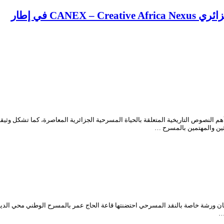
CA في إطار
مسرح الجزائري “محي الدين بشطارزي” (1897-1986) واحدة من أهم النصوص التاريخية المتعلقة بالحياة المسرحية الجزائر
احثين والمهتمين بالمسرح …
…