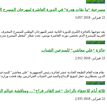
أكمل القراءة »
مسرحية “ما بقات هدرة” في الدورة العاشرة لمهرجان المسرح ا
22 فبراير، 2018
3,057
العربية للمسرح الذي تحتضن دورته العاشرة تونس، تحت شعار “لنجعل المسرح مدرس
أكمل القراءة »
جائزة “علي معاشي” للمبدعين الشباب
22 فبراير، 2018
2,912
تقام هذه العام الطبعة الحادية عشر لجائزة رئيس الجمهورية “علي معاشي” للمبدعي
الدين بشطارزي حفل لتتويج الإبداع والمبدعين الشباب الجزائريين. وقد فتحت وزارة 
أكمل القراءة »
ثلاثة أيام للاحتفاء بالراحل “عبد القادر فراح”… ومناقشة عوالم ال
22 فبراير، 2018
2,935