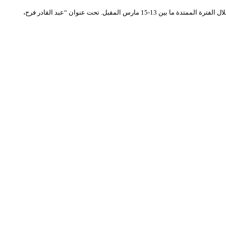
يستعد المسرح الوطني الجزائري محي الدين بشطارزي لتنظيم أيام فكرية تحتفي برائد السينوغرافيا المعاصرة الفنان الجزائري الكبير عبد القادر فراح (1926-2005) وهذا خلال الفترة الممتدة ما بين 13-15 مارس المقبل. تحت عنوان “عبد القادر فرح،