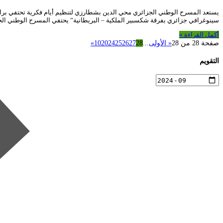
سينوغرافي جزائري بفرقة شكسبير الملكية – البريطانية” يحتفي المسرح الوطني الجز
أكمل القراءة »
صفحة 28 من 28
« الأولى
...
28
27
26
25
24
20
10
»
التقويم