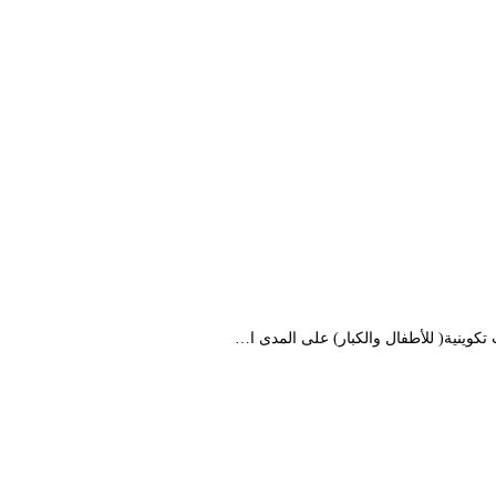
كوينية( للأطفال والكبار) على المدى ا…