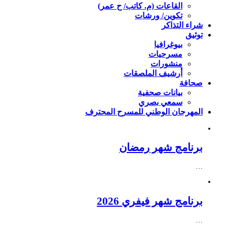
القاعات (م. كاتب/ ح عمر)
تكوين/ ورشات
شراء التذاكر
توثيق
بيوغرافيا
مسرحيات
منشورات
أرشيف الملصقات
صحافة
بيانات صحفية
سمعي بصري
المهرجان الوطني للمسرح المحترف
برنامج شهر رمضان
…
برنامج شهر فيفري 2026
…