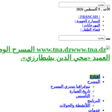
الأحد , 9 أغسطس 2026
| FRANÇAIS |
المسارح الجهوية |
المهرجانات |
فضاء الطفل |
www.tna.dz الم
العميد «محي الدين بشطارزي».
أخبارنا
المسرح
بيوغرافيا مديري المسرح
تاريخ العمارة
التأسيس
البرنامج
اللأنشطة والجولات
خدمات