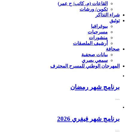
القاعات (م. كاتب/ ح عمر)
تكوين/ ورشات
شراء التذاكر
توثيق
بيوغرافيا
مسرحيات
منشورات
أرشيف الملصقات
صحافة
بيانات صحفية
سمعي بصري
المهرجان الوطني للمسرح المحترف
برنامج شهر رمضان
…
برنامج شهر فيفري 2026
…