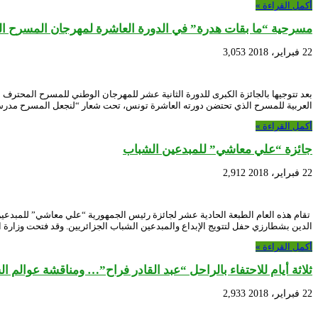
أكمل القراءة »
مسرحية “ما بقات هدرة” في الدورة العاشرة لمهرجان المسرح ا
22 فبراير، 2018
3,053
العربية للمسرح الذي تحتضن دورته العاشرة تونس، تحت شعار “لنجعل المسرح مدرس
أكمل القراءة »
جائزة “علي معاشي” للمبدعين الشباب
22 فبراير، 2018
2,912
تقام هذه العام الطبعة الحادية عشر لجائزة رئيس الجمهورية “علي معاشي” للمبدعي
الدين بشطارزي حفل لتتويج الإبداع والمبدعين الشباب الجزائريين. وقد فتحت وزارة 
أكمل القراءة »
ثلاثة أيام للاحتفاء بالراحل “عبد القادر فراح”… ومناقشة عوالم ال
22 فبراير، 2018
2,933