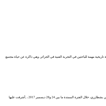
ية المعاصرة، كما تشكل وثيقة تاريخية مهمة للباحثين في التجربة الفنية في الجزائر، وهي ذاكرة عن حياة مجتمع
في اطار الدورة الــ 12 للمهرجان الوطني للمسرح المحترف، نظمت محافظة المهرجان ورشة خاصة بالنقد المسرحي احتضنتها قاعة الحاج عمر بالمسرح الوطني محي الدين بشطارزي، خلال الفترة الممتدة ما بين 24 و28 ديسمبر 2017 ، ,أشرفت عليها