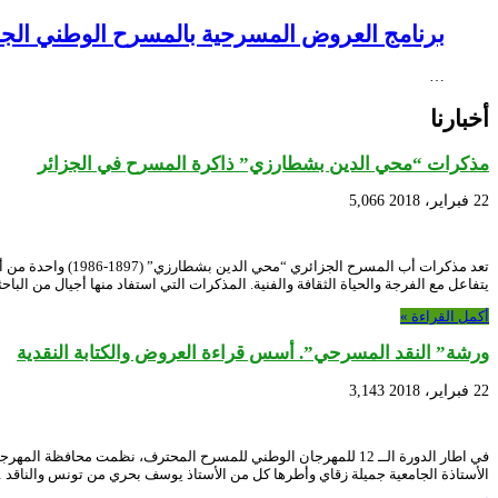
برنامج العروض المسرحية بالمسرح الوطني الجزائري NEX – Creative Africa Nexus
…
أخبارنا
مذكرات “محي الدين بشطارزي” ذاكرة المسرح في الجزائر
22 فبراير، 2018
5,066
تعد مذكرات أب ال
يتفاعل مع الفرجة والحياة الثقافة والفنية. المذكرات التي استفاد منها أجيال من الب
أكمل القراءة »
ورشة” النقد المسرحي”. أسس قراءة العروض والكتابة النقدية
22 فبراير، 2018
3,143
الأستاذة الجامعية جميلة زقاي وأطرها كل من الأستاذ يوسف بحري من تونس والناقد 