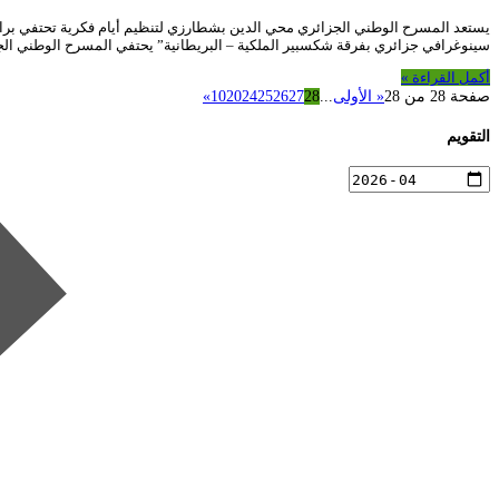
سينوغرافي جزائري بفرقة شكسبير الملكية – البريطانية” يحتفي المسرح الوطني الجز
أكمل القراءة »
صفحة 28 من 28
« الأولى
...
28
27
26
25
24
20
10
»
التقويم