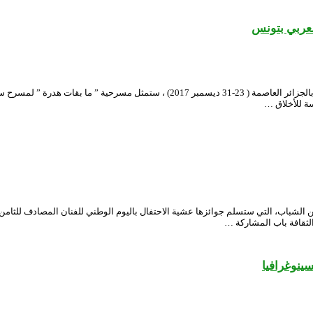
لعربي بتونس
بعد تتوجيها بالجائزة الكبرى للدورة الثانية عشر للمهرجان الوطني للمسرح المحترف بالجزا
ة للأخلاق …
ن الشباب، التي ستسلم جوائزها عشية الاحتفال باليوم الوطني للفنان المصادف للث
الثقافة باب المشاركة …
سينوغرافيا