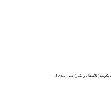
كوينية( للأطفال والكبار) على المدى ا…