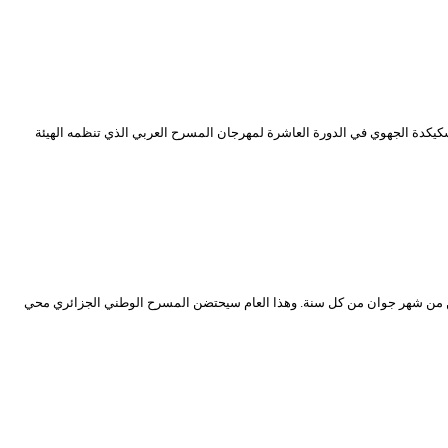
ئر العاصمة ( 23-31 ديسمبر 2017) ، ستمثل مسرحية ” ما بقات هدرة ” لمسرح سكيكدة الجهوي في الدورة العاشرة لمهرجان المسرح العربي الذي تنظمه الهيئة
امن من شهر جوان من كل سنة. وهذا العام سيحتضن المسرح الوطني الجزائري محي