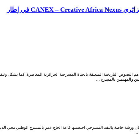
CA في إطار
مسرح الجزائري “محي الدين بشطارزي” (1897-1986) واحدة من أهم النصوص التاريخية المتعلقة بالحياة المسرحية الجزائر
احثين والمهتمين بالمسرح …
…