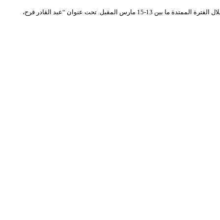
يستعد المسرح الوطني الجزائري محي الدين بشطارزي لتنظيم أيام فكرية تحتفي برائد السينوغرافيا المعاصرة الفنان الجزائري الكبير عبد القادر فراح (1926-2005) وهذا خلال الفترة الممتدة ما بين 13-15 مارس المقبل. تحت عنوان “عبد القادر فرح،