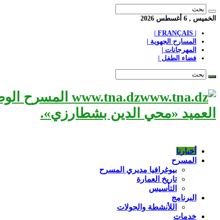
الخميس , 6 أغسطس 2026
| FRANÇAIS |
المسارح الجهوية |
المهرجانات |
فضاء الطفل |
www.tna.dz الم
العميد «محي الدين بشطارزي».
أخبارنا
المسرح
بيوغرافيا مديري المسرح
تاريخ العمارة
التأسيس
البرنامج
اللأنشطة والجولات
خدمات