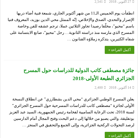
27 أكتوبر، 2018
2,541
انطفأت يوم الخميس الـ11 من شهر أكتوبر الجاري، شمعة فنية أضاء دربها
الإصرار والتحدي، الصدق والإخلاص، إنّه الممثل محي الدين بوزيد، المعروف فنيا
باسم “محيو”، مخلّفا رصيدا تجاوز الثلاثين عملا، ترجم عشقه للفن وخاصة
المسرح الذي مارسه منذ دراسته الثانوية… رحل “محيو”، صانع الابتسامة على
شفاه الكثيرين، يتذكره زملاؤه الفنانون …
أكمل القراءة »
جائزة مصطفى كاتب الدولية للدراسات حول المسرح
الجزائري الطبعة الأولى-2018
14 أكتوبر، 2018
2,400
يعلن المسرح الوطني الجزائري “محي الدين بشطارزي” عن انطلاق النسخة
الأولى لجائزة “مصطفى كاتب للدراسات المسرحية حول المسرح الجزائري”
لسنة 2018، تحت الرعاية الساميية لفخامة رئيس الجمهورية، السيد عبد العزيز
بوتفليقة، والتي يصبو من خلالها إلى دعم البحث وفتح المجال أمام الدارسين
لرصد التحولات الركحية الجزائرية، وإلى الجمع والتحقيق في المنجز …
أكمل القراءة »