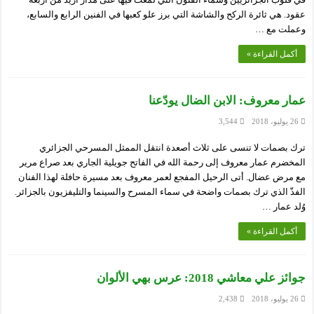
عقود. هي ثائرة الركح والشاشة التي برز علو كعبها في الفنين الرابع والسابع،
وعملت مع …
أكمل القراءة »
عمار معروف: الابن الضال يودّعنا
26 يوليو، 2018
3,544
ترك بصمات لا تنسى على ثلاث أصعدة انتقل الممثل المسرحي الجزائري
المخضرم عمار معروف إلى رحمة الله في الفاتح جويلية الجاري بعد صراع مرير
مع مرض عضال. أتى الرحيل المفجع لعمر معروف بعد مسيرة حافلة لهذا الفنان
الفذّ الذي ترك بصمات واضحة في سماء المسرح والسينما والتليفزيون بالجزائر.
وُلد عمار …
أكمل القراءة »
جوائز علي معاشي 2018: عرس بهي الألوان
26 يوليو، 2018
2,438