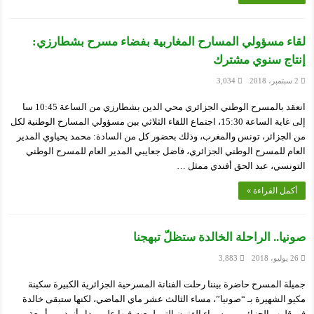
لقاء مسؤولي المسارح المغاربية بفضاء مسرح بشطارزي:
إنتاج سنوي مشترك
2 سبتمبر، 2018
3,034
انعقد بالمسرح الوطني الجزائري محي الدين بشطارزي من الساعة 10:45 سا
إلى غاية الساعة 15:30، اجتماع اللقاء الثلاثي بين مسؤولي المسارح الوطنية لكل
من الجزائر، تونس والمغرب، وذلك بحضور كل من السادة: محمد يحياوي المدير
العام للمسرح الوطني الجزائري، فاضل جعايبي المدير العام للمسرح الوطني
التونسي، عبد الحق أفندي ممثل …
أكمل القراءة »
صونيا.. الراحلة الخالدة ستظلّ تبهجنا
26 يوليو، 2018
3,883
جميلة المسرح حاضرة بيننا رحلت الفنانة المسرحية الجزائرية الكبيرة سكينة
مكيو الشهيرة بـ “صونيا”، مساء الثالث عشر ماي الماضي، لكنها ستبقى خالدة
في قلوب الجزائريين وسماء الفنون التي لمعت فيها على مدار أزيد من أربعة