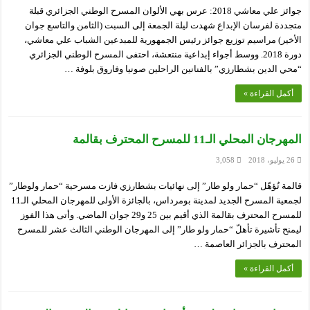
جوائز علي معاشي 2018: عرس بهي الألوان المسرح الوطني الجزائري قبلة
متجددة لفرسان الإبداع شهدت ليلة الجمعة إلى السبت (الثامن والتاسع جوان
الأخير) مراسيم توزيع جوائز رئيس الجمهورية للمبدعين الشباب علي معاشي،
دورة 2018. ووسط أجواء إبداعية منتعشة، احتفى المسرح الوطني الجزائري
“محي الدين بشطارزي” بالفنانين الراحلين صونيا وفاروق بلوفة …
أكمل القراءة »
المهرجان المحلي الـ11 للمسرح المحترف بقالمة
26 يوليو، 2018
3,058
قالمة تُؤهّل “حمار ولو طار” إلى نهائيات بشطارزي فازت مسرحية “حمار ولوطار”
لجمعية المسرح الجديد لمدينة بومرداس، بالجائزة الأولى للمهرجان المحلي الـ11
للمسرح المحترف بقالمة الذي أقيم بين 25 و29 جوان الماضي. وأتى هذا الفوز
ليمنح تأشيرة تأهلّ “حمار ولو طار” إلى المهرجان الوطني الثالث عشر للمسرح
المحترف بالجزائر العاصمة …
أكمل القراءة »