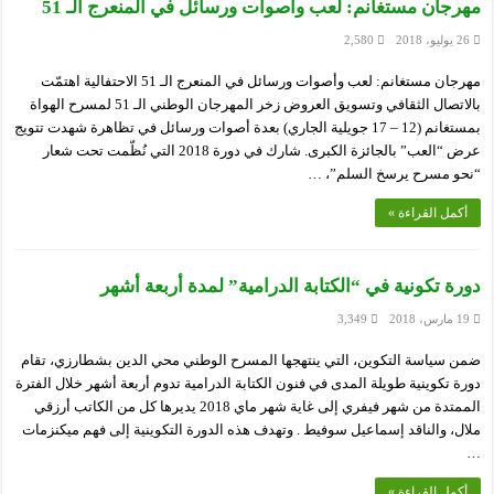
مهرجان مستغانم: لعب وأصوات ورسائل في المنعرج الـ 51
26 يوليو، 2018
2,580
مهرجان مستغانم: لعب وأصوات ورسائل في المنعرج الـ 51 الاحتفالية اهتمّت
بالاتصال الثقافي وتسويق العروض زخر المهرجان الوطني الـ 51 لمسرح الهواة
بمستغانم (12 – 17 جويلية الجاري) بعدة أصوات ورسائل في تظاهرة شهدت تتويج
عرض “العب” بالجائزة الكبرى. شارك في دورة 2018 التي نُظّمت تحت شعار
“نحو مسرح يرسخ السلم”، …
أكمل القراءة »
دورة تكونية في “الكتابة الدرامية” لمدة أربعة أشهر
19 مارس، 2018
3,349
ضمن سياسة التكوين، التي ينتهجها المسرح الوطني محي الدين بشطارزي، تقام
دورة تكوينية طويلة المدى في فنون الكتابة الدرامية تدوم أربعة أشهر خلال الفترة
الممتدة من شهر فيفري إلى غاية شهر ماي 2018 يديرها كل من الكاتب أرزقي
ملال، والناقد إسماعيل سوفيط . وتهدف هذه الدورة التكوينية إلى فهم ميكنزمات
…
أكمل القراءة »