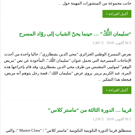
جانب مجموعة من المنشورات المهمة حول …
أكمل القراءة »
“سليمان اللُّكْ” … حينما يحنّ الشباب إلى روّاد المسرح
30 أكتوبر، 2018
1,467
يعرض المسرح الوطني الجزائري “محي الدين بشطارزي”، حاليا واحدة من أحدث
الإنتاجات المسرحية التي تحمل عنوان “سليمان اللّك”، المأخوذة عن نص “مريض
الوهم” لموليير، المقتبس من طرف محي الدين بشطارزي، وقد قام بإخراجها هذه
المرة، عبد الكريم بريبر. يروي عرض “سليمان اللك”، قصة رجل يتوهم أنه مريض،
فيجعله هذا التفكير …
أكمل القراءة »
قريبا … الدورة الثالثة من “ماستر كلاس”
30 أكتوبر، 2018
1,230
ستنطلق قريبا الدورة التكوينية التكوينية “ماستر كلاس” / “Master Class “، والتي