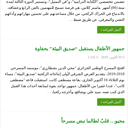
تتضمن تتخصصي “الكتابة الدرامية”، و”فن التمثيل”، وتستمر الدورة الثالثة لمدة
ستة (06) أشهر. ماستر كلاس، هي فرصة تسمح للمهتمين بالفن الرابع وعشاقه،
بالاندماج في الحراك الركحي، من خلال مساعدتهم على تحسين مهاراتهم وأدائهم
التقني والمعرفي، عن طريق ضبط …
أكمل القراءة »
جمهور الأطفال يستقبل “صديق البيئة” بحفاوة
30 أكتوبر، 2018
1,145
افتتح المسرح الوطني الجزائري “محي الدين بشطارزي”، موسمه المسرحي
2018-2019، بتقديم العرض الشرفي لأولى إنتاجاته الركحية “صديق البيئة”، مساء
يوم الثلاثاء 16 أكتوبر الجاري، بقاعة مصطفى كاتب. استقبلت قاعة “مصطفى
كاتب”، عددا غفيرا من الأطفال، جمهور تواجد بقوة لمتابعة أحداث هذا العمل
الذي كتب نصه، سيد علي بوشافع، وأخرجه ركحيا، …
أكمل القراءة »
محيو… قلبٌ لطالما نبض مسرحاً