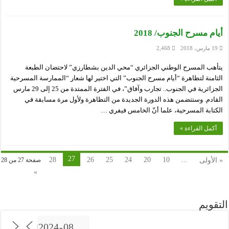
أيام مسرح الجنوب/ 2018
19 مارس، 2018
2,468
يتأهب المسرح الوطني الجزائري “محي الدين بشطارزي” لاحتضان الطبعة
الثامنة لتظاهرة “أيام مسرح الجنوب” التي اختير لها شعار “الممارسة المسرحية
الجزائرية في الجنوب.. تجارب وآفاق”، في الفترة الممتدة من 25 إلى 29 مارس
القادم. وستتضمن هذه الدورة الجديدة من التظاهرة ولأول مرة مسابقة في
الكتابة المسرحية، علما أنّ الخامس فيفري …
أكمل القراءة »
27
28
26
25
24
20
10
...
« الأولى
صفحة 27 من 28
»
التقويم