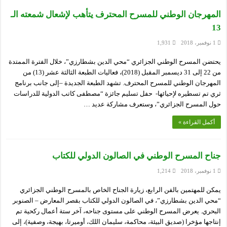
المهرجان الوطني للمسرح المحترف يتأهب لإشعال شمعته الـ
13
1 نوفمبر، 2018
1,931
يحتضن المسرح الوطني الجزائري “محي الدين بشطارزي”، خلال الفترة الممتدة
من 22 إلى 31 ديسمبر المقبل (2018)، فعاليات الطبعة الثالثة عشر (13) من
المهرجان الوطني للمسرح المحترف. تشهد الطبعة الجديدة –إلى جانب برنامج
ثري تم تسطيره لإحيائها- حفل تسليم جائزة “مصطفى كاتب الدولية للدراسات
حول المسرح الجزائري”، وستعرف مشاركة عديد …
أكمل القراءة »
جناح المسرح الوطني في الصالون الدولي للكتاب
1 نوفمبر، 2018
1,214
يمكن للمهتمين بالفن الرابع، زيارة الجناح الخاص بالمسرح الوطني الجزائري
“محي الدين بشطارزي”، في الصالون الدولي للكتاب بقصر المعارض – الصنوبر
البحري. يعرض المسرح الوطني على مستوى جناحه، آخر ستة أعمال ركحية تم
إنتاجها مؤخرا (صديق البيئة، محاكمة، سليمان اللك، أوميرتا، بهيجة، وصفية)، إلى