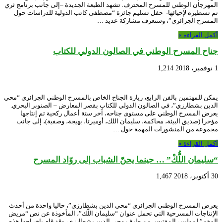
المهرجان الوطني للمسرح المحترف. تشهد الطبعة الجديدة –إلى جانب برنامج ثري
تم تسطيره لإحيائها- حفل تسليم جائزة “مصطفى كاتب الدولية للدراسات حول
المسرح الجزائري”، وستعرف مشاركة عديد …
أكمل القراءة »
جناح المسرح الوطني في الصالون الدولي للكتاب
1 نوفمبر، 2018
1,214
يمكن للمهتمين بالفن الرابع، زيارة الجناح الخاص بالمسرح الوطني الجزائري “محي
الدين بشطارزي”، في الصالون الدولي للكتاب بقصر المعارض – الصنوبر البحري.
يعرض المسرح الوطني على مستوى جناحه، آخر ستة أعمال ركحية تم إنتاجها
مؤخرا (صديق البيئة، محاكمة، سليمان اللك، أوميرتا، بهيجة، وصفية)، إلى جانب
مجموعة من المنشورات المهمة حول …
أكمل القراءة »
“سليمان اللُّكْ” … حينما يحنّ الشباب إلى روّاد المسرح
30 أكتوبر، 2018
1,467
يعرض المسرح الوطني الجزائري “محي الدين بشطارزي”، حاليا واحدة من أحدث
الإنتاجات المسرحية التي تحمل عنوان “سليمان اللّك”، المأخوذة عن نص “مريض
الوهم” لموليير، المقتبس من طرف محي الدين بشطارزي، وقد قام بإخراجها هذه