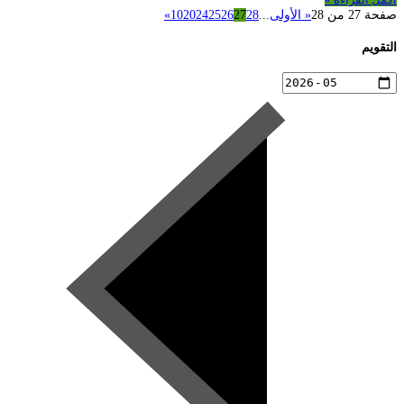
صفحة 27 من 28
« الأولى
...
28
27
26
25
24
20
10
»
التقويم