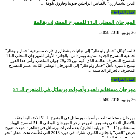
الدين بشطارزي” بالفنانين الراحلين صونيا وفاروق بلوفة …
أكمل القراءة »
المهرجان المحلي الـ11 للمسرح المحترف بقالمة
26 يوليو، 2018
3,058
قالمة تُؤهّل “حمار ولو طار” إلى نهائيات بشطارزي فازت مسرحية “حمار ولوطار”
لجمعية المسرح الجديد لمدينة بومرداس، بالجائزة الأولى للمهرجان المحلي الـ11
للمسرح المحترف بقالمة الذي أقيم بين 25 و29 جوان الماضي. وأتى هذا الفوز
ليمنح تأشيرة تأهلّ “حمار ولو طار” إلى المهرجان الوطني الثالث عشر للمسرح
المحترف بالجزائر العاصمة …
أكمل القراءة »
مهرجان مستغانم: لعب وأصوات ورسائل في المنعرج الـ 51
26 يوليو، 2018
2,580
مهرجان مستغانم: لعب وأصوات ورسائل في المنعرج الـ 51 الاحتفالية اهتمّت
بالاتصال الثقافي وتسويق العروض زخر المهرجان الوطني الـ 51 لمسرح الهواة
بمستغانم (12 – 17 جويلية الجاري) بعدة أصوات ورسائل في تظاهرة شهدت تتويج
عرض “العب” بالجائزة الكبرى. شارك في دورة 2018 التي نُظّمت تحت شعار “نحو
مسرح يرسخ السلم”، …