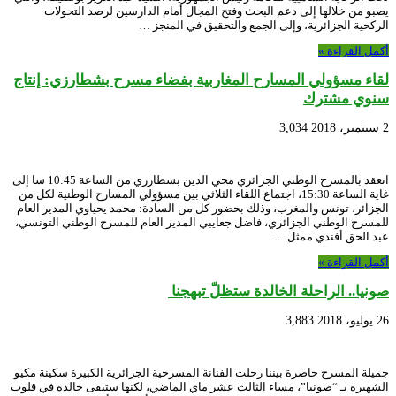
يصبو من خلالها إلى دعم البحث وفتح المجال أمام الدارسين لرصد التحولات
الركحية الجزائرية، وإلى الجمع والتحقيق في المنجز …
أكمل القراءة »
لقاء مسؤولي المسارح المغاربية بفضاء مسرح بشطارزي: إنتاج
سنوي مشترك
2 سبتمبر، 2018
3,034
انعقد بالمسرح الوطني الجزائري محي الدين بشطارزي من الساعة 10:45 سا إلى
غاية الساعة 15:30، اجتماع اللقاء الثلاثي بين مسؤولي المسارح الوطنية لكل من
الجزائر، تونس والمغرب، وذلك بحضور كل من السادة: محمد يحياوي المدير العام
للمسرح الوطني الجزائري، فاضل جعايبي المدير العام للمسرح الوطني التونسي،
عبد الحق أفندي ممثل …
أكمل القراءة »
صونيا.. الراحلة الخالدة ستظلّ تبهجنا
26 يوليو، 2018
3,883
جميلة المسرح حاضرة بيننا رحلت الفنانة المسرحية الجزائرية الكبيرة سكينة مكيو
الشهيرة بـ “صونيا”، مساء الثالث عشر ماي الماضي، لكنها ستبقى خالدة في قلوب