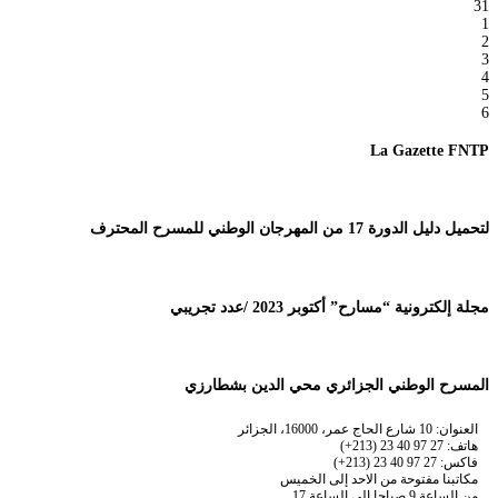
31
1
2
3
4
5
6
La Gazette FNTP
لتحميل دليل الدورة 17 من المهرجان الوطني للمسرح المحترف
مجلة إلكترونية “مسارح” أكتوبر 2023 /عدد تجريبي
المسرح الوطني الجزائري محي الدين بشطارزي
العنوان: 10 شارع الحاج عمر، 16000، الجزائر
هاتف: 27 97 40 23 (213+)
فاكس: 27 97 40 23 (213+)
مكاتبنا مفتوحة من الاحد إلى الخميس
من الساعة 9 صباحا إلى الساعة 17 .