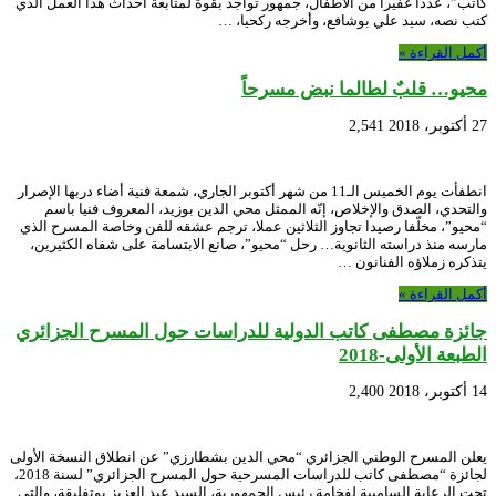
كاتب”، عددا غفيرا من الأطفال، جمهور تواجد بقوة لمتابعة أحداث هذا العمل الذي
كتب نصه، سيد علي بوشافع، وأخرجه ركحيا، …
أكمل القراءة »
محيو… قلبٌ لطالما نبض مسرحاً
27 أكتوبر، 2018
2,541
انطفأت يوم الخميس الـ11 من شهر أكتوبر الجاري، شمعة فنية أضاء دربها الإصرار
والتحدي، الصدق والإخلاص، إنّه الممثل محي الدين بوزيد، المعروف فنيا باسم
“محيو”، مخلّفا رصيدا تجاوز الثلاثين عملا، ترجم عشقه للفن وخاصة المسرح الذي
مارسه منذ دراسته الثانوية… رحل “محيو”، صانع الابتسامة على شفاه الكثيرين،
يتذكره زملاؤه الفنانون …
أكمل القراءة »
جائزة مصطفى كاتب الدولية للدراسات حول المسرح الجزائري
الطبعة الأولى-2018
14 أكتوبر، 2018
2,400
يعلن المسرح الوطني الجزائري “محي الدين بشطارزي” عن انطلاق النسخة الأولى
لجائزة “مصطفى كاتب للدراسات المسرحية حول المسرح الجزائري” لسنة 2018،
تحت الرعاية الساميية لفخامة رئيس الجمهورية، السيد عبد العزيز بوتفليقة، والتي