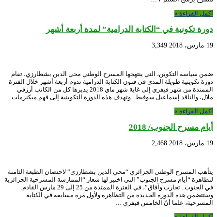
أكمل القراءة »
دورة تكونية في “الكتابة الدرامية” لمدة أربعة أشهر
19 مارس، 2018
3,349
ضمن سياسة التكوين، التي ينتهجها المسرح الوطني محي الدين بشطارزي، تقام
دورة تكوينية طويلة المدى في فنون الكتابة الدرامية تدوم أربعة أشهر خلال الفترة
الممتدة من شهر فيفري إلى غاية شهر ماي 2018 يديرها كل من الكاتب أرزقي
ملال، والناقد إسماعيل سوفيط . وتهدف هذه الدورة التكوينية إلى فهم ميكنزمات …
أكمل القراءة »
أيام مسرح الجنوب/ 2018
19 مارس، 2018
2,468
يتأهب المسرح الوطني الجزائري “محي الدين بشطارزي” لاحتضان الطبعة الثامنة
لتظاهرة “أيام مسرح الجنوب” التي اختير لها شعار “الممارسة المسرحية الجزائرية
في الجنوب.. تجارب وآفاق”، في الفترة الممتدة من 25 إلى 29 مارس القادم.
وستتضمن هذه الدورة الجديدة من التظاهرة ولأول مرة مسابقة في الكتابة
المسرحية، علما أنّ الخامس فيفري …
أكمل القراءة »