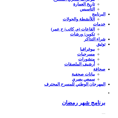
تاريخ العمارة
التأسيس
البرنامج
اللأنشطة والجولات
خدمات
القاعات (م. كاتب/ ح عمر)
تكوين/ ورشات
شراء التذاكر
توثيق
بيوغرافيا
مسرحيات
منشورات
أرشيف الملصقات
صحافة
بيانات صحفية
سمعي بصري
المهرجان الوطني للمسرح المحترف
برنامج شهر رمضان
…