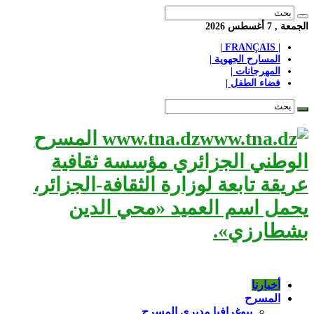
الجمعة , 7 أغسطس 2026
| FRANÇAIS |
المسارح الجهوية |
المهرجانات |
فضاء الطفل |
www.tna.dz المسرح
الوطني الجزائري مؤسسة ثقافية
عريقة تابعة لوزارة الثقافة-الجزائر،
يحمل اسم العميد «محي الدين
بشطارزي».
أخبارنا
المسرح
بيوغرافيا مديري المسرح