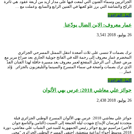
الجزائريين وسماء الفنون التي لمعت فيها على مدار أزيد من أربعة عقود. هي ثائرة
الركح والشاشة التي برز علو كعبها في الفنين الرابع والسابع، وعملت مع …
أكمل القراءة »
عمار معروف: الابن الضال يودّعنا
26 يوليو، 2018
3,541
ترك بصمات لا تنسى على ثلاث أصعدة انتقل الممثل المسرحي الجزائري
المخضرم عمار معروف إلى رحمة الله في الفاتح جويلية الجاري بعد صراع مرير مع
مرض عضال. أتى الرحيل المفجع لعمر معروف بعد مسيرة حافلة لهذا الفنان الفذّ
الذي ترك بصمات واضحة في سماء المسرح والسينما والتليفزيون بالجزائر. وُلد
عمار …
أكمل القراءة »
جوائز علي معاشي 2018: عرس بهي الألوان
26 يوليو، 2018
2,438
جوائز علي معاشي 2018: عرس بهي الألوان المسرح الوطني الجزائري قبلة
متجددة لفرسان الإبداع شهدت ليلة الجمعة إلى السبت (الثامن والتاسع جوان
الأخير) مراسيم توزيع جوائز رئيس الجمهورية للمبدعين الشباب علي معاشي، دورة
2018. ووسط أجواء إبداعية منتعشة، احتفى المسرح الوطني الجزائري “محي