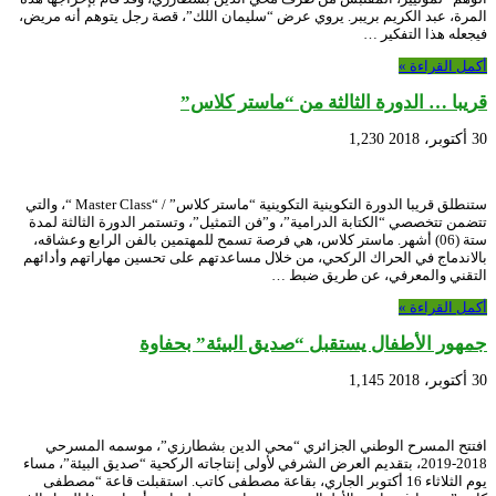
المرة، عبد الكريم بريبر. يروي عرض “سليمان اللك”، قصة رجل يتوهم أنه مريض،
فيجعله هذا التفكير …
أكمل القراءة »
قريبا … الدورة الثالثة من “ماستر كلاس”
30 أكتوبر، 2018
1,230
ستنطلق قريبا الدورة التكوينية التكوينية “ماستر كلاس” / “Master Class “، والتي
تتضمن تتخصصي “الكتابة الدرامية”، و”فن التمثيل”، وتستمر الدورة الثالثة لمدة
ستة (06) أشهر. ماستر كلاس، هي فرصة تسمح للمهتمين بالفن الرابع وعشاقه،
بالاندماج في الحراك الركحي، من خلال مساعدتهم على تحسين مهاراتهم وأدائهم
التقني والمعرفي، عن طريق ضبط …
أكمل القراءة »
جمهور الأطفال يستقبل “صديق البيئة” بحفاوة
30 أكتوبر، 2018
1,145
افتتح المسرح الوطني الجزائري “محي الدين بشطارزي”، موسمه المسرحي
2018-2019، بتقديم العرض الشرفي لأولى إنتاجاته الركحية “صديق البيئة”، مساء
يوم الثلاثاء 16 أكتوبر الجاري، بقاعة مصطفى كاتب. استقبلت قاعة “مصطفى