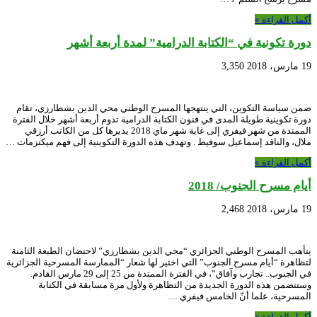
أكمل القراءة »
دورة تكونية في “الكتابة الدرامية” لمدة أربعة أشهر
19 مارس، 2018
3,350
ضمن سياسة التكوين، التي ينتهجها المسرح الوطني محي الدين بشطارزي، تقام
دورة تكوينية طويلة المدى في فنون الكتابة الدرامية تدوم أربعة أشهر خلال الفترة
الممتدة من شهر فيفري إلى غاية شهر ماي 2018 يديرها كل من الكاتب أرزقي
ملال، والناقد إسماعيل سوفيط . وتهدف هذه الدورة التكوينية إلى فهم ميكنزمات …
أكمل القراءة »
أيام مسرح الجنوب/ 2018
19 مارس، 2018
2,468
يتأهب المسرح الوطني الجزائري “محي الدين بشطارزي” لاحتضان الطبعة الثامنة
لتظاهرة “أيام مسرح الجنوب” التي اختير لها شعار “الممارسة المسرحية الجزائرية
في الجنوب.. تجارب وآفاق”، في الفترة الممتدة من 25 إلى 29 مارس القادم.
وستتضمن هذه الدورة الجديدة من التظاهرة ولأول مرة مسابقة في الكتابة
المسرحية، علما أنّ الخامس فيفري …
أكمل القراءة »