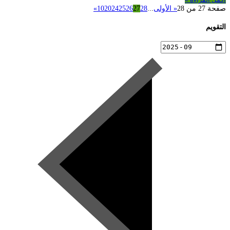
صفحة 27 من 28
« الأولى
...
28
27
26
25
24
20
10
»
التقويم