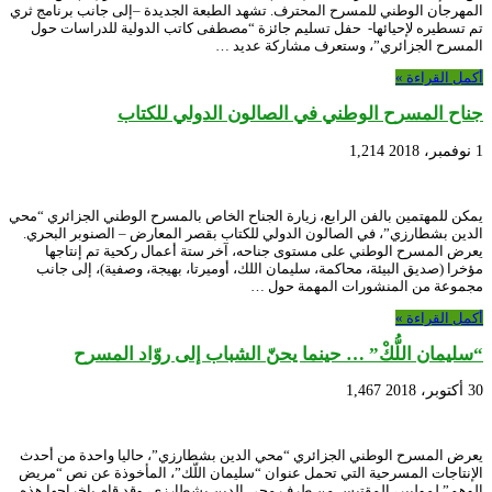
المهرجان الوطني للمسرح المحترف. تشهد الطبعة الجديدة –إلى جانب برنامج ثري
تم تسطيره لإحيائها- حفل تسليم جائزة “مصطفى كاتب الدولية للدراسات حول
المسرح الجزائري”، وستعرف مشاركة عديد …
أكمل القراءة »
جناح المسرح الوطني في الصالون الدولي للكتاب
1 نوفمبر، 2018
1,214
يمكن للمهتمين بالفن الرابع، زيارة الجناح الخاص بالمسرح الوطني الجزائري “محي
الدين بشطارزي”، في الصالون الدولي للكتاب بقصر المعارض – الصنوبر البحري.
يعرض المسرح الوطني على مستوى جناحه، آخر ستة أعمال ركحية تم إنتاجها
مؤخرا (صديق البيئة، محاكمة، سليمان اللك، أوميرتا، بهيجة، وصفية)، إلى جانب
مجموعة من المنشورات المهمة حول …
أكمل القراءة »
“سليمان اللُّكْ” … حينما يحنّ الشباب إلى روّاد المسرح
30 أكتوبر، 2018
1,467
يعرض المسرح الوطني الجزائري “محي الدين بشطارزي”، حاليا واحدة من أحدث
الإنتاجات المسرحية التي تحمل عنوان “سليمان اللّك”، المأخوذة عن نص “مريض
الوهم” لموليير، المقتبس من طرف محي الدين بشطارزي، وقد قام بإخراجها هذه