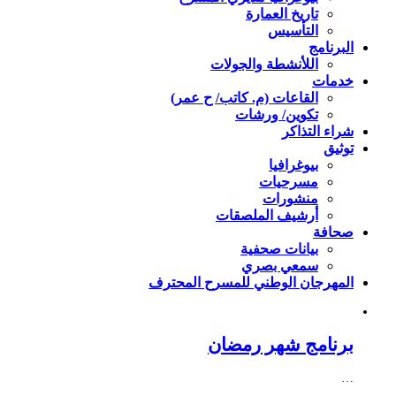
تاريخ العمارة
التأسيس
البرنامج
اللأنشطة والجولات
خدمات
القاعات (م. كاتب/ ح عمر)
تكوين/ ورشات
شراء التذاكر
توثيق
بيوغرافيا
مسرحيات
منشورات
أرشيف الملصقات
صحافة
بيانات صحفية
سمعي بصري
المهرجان الوطني للمسرح المحترف
برنامج شهر رمضان
…