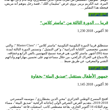
المرة، عبد الكريم بريبر. يروي عرض “سليمان اللك”، قصة رجل يتوهم أنه مريض،
فيجعله هذا التفكير …
أكمل القراءة »
قريبا … الدورة الثالثة من “ماستر كلاس”
30 أكتوبر، 2018
1,230
ستنطلق قريبا الدورة التكوينية التكوينية “ماستر كلاس” / “Master Class “، والتي
تتضمن تتخصصي “الكتابة الدرامية”، و”فن التمثيل”، وتستمر الدورة الثالثة لمدة
ستة (06) أشهر. ماستر كلاس، هي فرصة تسمح للمهتمين بالفن الرابع وعشاقه،
بالاندماج في الحراك الركحي، من خلال مساعدتهم على تحسين مهاراتهم وأدائهم
التقني والمعرفي، عن طريق ضبط …
أكمل القراءة »
جمهور الأطفال يستقبل “صديق البيئة” بحفاوة
30 أكتوبر، 2018
1,145
افتتح المسرح الوطني الجزائري “محي الدين بشطارزي”، موسمه المسرحي
2018-2019، بتقديم العرض الشرفي لأولى إنتاجاته الركحية “صديق البيئة”، مساء
يوم الثلاثاء 16 أكتوبر الجاري، بقاعة مصطفى كاتب. استقبلت قاعة “مصطفى