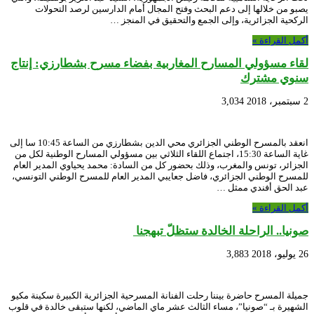
يصبو من خلالها إلى دعم البحث وفتح المجال أمام الدارسين لرصد التحولات
الركحية الجزائرية، وإلى الجمع والتحقيق في المنجز …
أكمل القراءة »
لقاء مسؤولي المسارح المغاربية بفضاء مسرح بشطارزي: إنتاج
سنوي مشترك
2 سبتمبر، 2018
3,034
انعقد بالمسرح الوطني الجزائري محي الدين بشطارزي من الساعة 10:45 سا إلى
غاية الساعة 15:30، اجتماع اللقاء الثلاثي بين مسؤولي المسارح الوطنية لكل من
الجزائر، تونس والمغرب، وذلك بحضور كل من السادة: محمد يحياوي المدير العام
للمسرح الوطني الجزائري، فاضل جعايبي المدير العام للمسرح الوطني التونسي،
عبد الحق أفندي ممثل …
أكمل القراءة »
صونيا.. الراحلة الخالدة ستظلّ تبهجنا
26 يوليو، 2018
3,883
جميلة المسرح حاضرة بيننا رحلت الفنانة المسرحية الجزائرية الكبيرة سكينة مكيو
الشهيرة بـ “صونيا”، مساء الثالث عشر ماي الماضي، لكنها ستبقى خالدة في قلوب