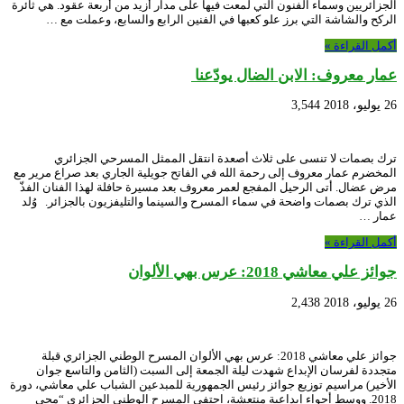
الجزائريين وسماء الفنون التي لمعت فيها على مدار أزيد من أربعة عقود. هي ثائرة
الركح والشاشة التي برز علو كعبها في الفنين الرابع والسابع، وعملت مع …
أكمل القراءة »
عمار معروف: الابن الضال يودّعنا
26 يوليو، 2018
3,544
ترك بصمات لا تنسى على ثلاث أصعدة انتقل الممثل المسرحي الجزائري
المخضرم عمار معروف إلى رحمة الله في الفاتح جويلية الجاري بعد صراع مرير مع
مرض عضال. أتى الرحيل المفجع لعمر معروف بعد مسيرة حافلة لهذا الفنان الفذّ
الذي ترك بصمات واضحة في سماء المسرح والسينما والتليفزيون بالجزائر. وُلد
عمار …
أكمل القراءة »
جوائز علي معاشي 2018: عرس بهي الألوان
26 يوليو، 2018
2,438
جوائز علي معاشي 2018: عرس بهي الألوان المسرح الوطني الجزائري قبلة
متجددة لفرسان الإبداع شهدت ليلة الجمعة إلى السبت (الثامن والتاسع جوان
الأخير) مراسيم توزيع جوائز رئيس الجمهورية للمبدعين الشباب علي معاشي، دورة
2018. ووسط أجواء إبداعية منتعشة، احتفى المسرح الوطني الجزائري “محي