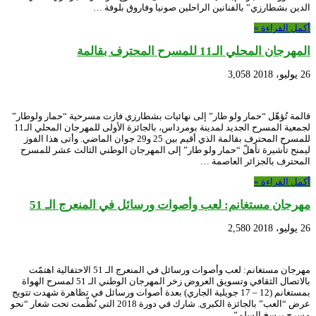
الدين بشطارزي” بالفنانين الراحلين صونيا وفاروق بلوفة …
أكمل القراءة »
المهرجان المحلي الـ11 للمسرح المحترف بقالمة
26 يوليو، 2018
3,058
قالمة تُؤهّل “حمار ولو طار” إلى نهائيات بشطارزي فازت مسرحية “حمار ولوطار”
لجمعية المسرح الجديد لمدينة بومرداس، بالجائزة الأولى للمهرجان المحلي الـ11
للمسرح المحترف بقالمة الذي أقيم بين 25 و29 جوان الماضي. وأتى هذا الفوز
ليمنح تأشيرة تأهلّ “حمار ولو طار” إلى المهرجان الوطني الثالث عشر للمسرح
المحترف بالجزائر العاصمة …
أكمل القراءة »
مهرجان مستغانم: لعب وأصوات ورسائل في المنعرج الـ 51
26 يوليو، 2018
2,580
مهرجان مستغانم: لعب وأصوات ورسائل في المنعرج الـ 51 الاحتفالية اهتمّت
بالاتصال الثقافي وتسويق العروض زخر المهرجان الوطني الـ 51 لمسرح الهواة
بمستغانم (12 – 17 جويلية الجاري) بعدة أصوات ورسائل في تظاهرة شهدت تتويج
عرض “العب” بالجائزة الكبرى. شارك في دورة 2018 التي نُظّمت تحت شعار “نحو
مسرح يرسخ السلم”، …