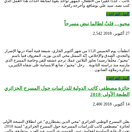
كاتب”، عددا غفيرا من الأطفال، جمهور تواجد بقوة لمتابعة أحداث هذا العمل الذي
كتب نصه، سيد علي بوشافع، وأخرجه ركحيا، …
أكمل القراءة »
محيو… قلبٌ لطالما نبض مسرحاً
27 أكتوبر، 2018
2,542
انطفأت يوم الخميس الـ11 من شهر أكتوبر الجاري، شمعة فنية أضاء دربها الإصرار
والتحدي، الصدق والإخلاص، إنّه الممثل محي الدين بوزيد، المعروف فنيا باسم
“محيو”، مخلّفا رصيدا تجاوز الثلاثين عملا، ترجم عشقه للفن وخاصة المسرح الذي
مارسه منذ دراسته الثانوية… رحل “محيو”، صانع الابتسامة على شفاه الكثيرين،
يتذكره زملاؤه الفنانون …
أكمل القراءة »
جائزة مصطفى كاتب الدولية للدراسات حول المسرح الجزائري
الطبعة الأولى-2018
14 أكتوبر، 2018
2,400
يعلن المسرح الوطني الجزائري “محي الدين بشطارزي” عن انطلاق النسخة الأولى
لجائزة “مصطفى كاتب للدراسات المسرحية حول المسرح الجزائري” لسنة 2018،
تحت الرعاية الساميية لفخامة رئيس الجمهورية، السيد عبد العزيز بوتفليقة، والتي