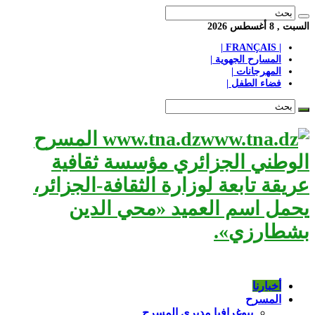
السبت , 8 أغسطس 2026
| FRANÇAIS |
المسارح الجهوية |
المهرجانات |
فضاء الطفل |
www.tna.dz المسرح
الوطني الجزائري مؤسسة ثقافية
عريقة تابعة لوزارة الثقافة-الجزائر،
يحمل اسم العميد «محي الدين
بشطارزي».
أخبارنا
المسرح
بيوغرافيا مديري المسرح