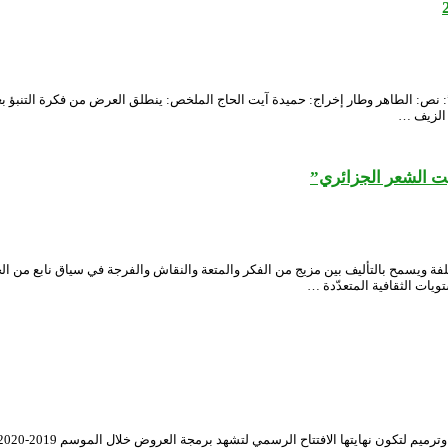
…”: نص: الطاهر وطار إخراج: حميدة آيت الحاج الملخص: ينطلق العرض من فكرة التنبؤ بع
 الزيف …
ت الشعر الجزائري”
ويسمح بالتأليف بين مزيج من الفكر والمتعة والنقاش والفرجة في سياق نابع من الحياة 
ات الثقافية المتعدّدة …