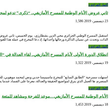
أكمل القراءة »
ثاني عروض الأيام الوطنية للمسرح الأمازيغي.. “ذكرى” تدعو لمحا
23 ديسمبر، 2019
1,586
استقبل المسرح الوطني الجزائري محي الدين بشطارزي، يوم الخميس، ثاني عروض الأي
الذات، وتحدث عن نسيان الذاكرة ورجالها وأحداثها، إذ دعا المخرج في عمله هذا للعود
أكمل القراءة »
انطلاق الدورة الأولى لأيام المسرح الأمازيغي.. لقاء العدالة في “ا
19 ديسمبر، 2019
1,322
استهلت مسرحية “الطابق السابع” للمخرج ماسينيسا حدبي ونص لمحمد موهوبي، للجهة
المنصرم، ها العمل الذي يترق لمواضيع الحقيقة والعدالة، معرجا على الفساد عندما ي
أكمل القراءة »
الأيام الوطنية للمسرح الأمازيغي…موعد للفرجة ومشاهد للمتعة
18 ديسمبر، 2019
1,453