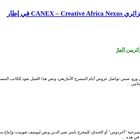
CA في إطار
يين المرّ
ي وزو، ضمن تواصل عروض أيام المسرح الأمازيغي، ونص هذا العمل يعود للكاتب المسر
شابين …
لوطني الجزائري محي الدين بشطارزي، يوم السبت 21 ديسمبر، مسرحية “أخردوس” أو الخندق، للمخرج ياسر نصر الدين و
ى في هذه …