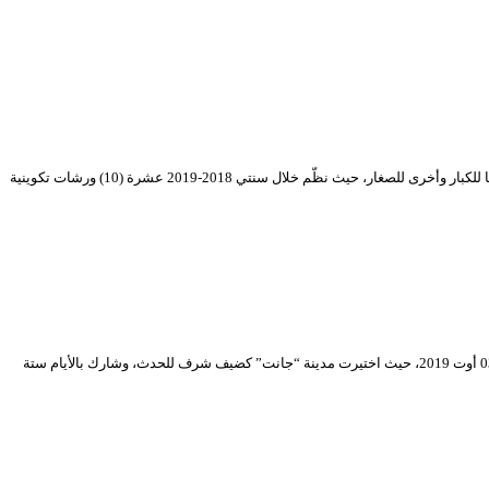
يعدّ التكوين من أهم المجالات التي يركِّز عليها المسرح الوطني الجزائري بهدف تدعيم فرق المسرح الوطني بممثلين وكفاءات فنية شابة يتم توزيعها على عروض موجهة منها للكبار وأخرى للصغار، حيث نظّم خلال سنتي 2018-2019 عشرة (10) ورشات تكوينية
برمجت من قبل المسرح الوطني الجزائري “محي الدين بشطارزي” أيام المسرح للجنوب في طبعتها التاسعة (09) لسنة 2019 خلال الفترة الممتدة بين 29 جويلية إلى غاية 03 أوت 2019، حيث اختيرت مدينة “جانت” كضيف شرف للحدث، وشارك بالأيام ستة