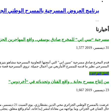
برنامج العروض المسرحية بالمسرح الوطني الجزائري NEX – Creative Africa Nexus
…
أخبارنا
مسرحية “سي اني” للمخرج صادق يوسفي.. واقع المهاجرين الجزائر
31 ديسمبر، 2019
1,577
قدم المخرج صادق مسرحية “سين اني” التي أنتجتها التعاونية المسرحية مشاهو بتيز
المسرحي نظير ما قدمه للمسرح الأمازيغي من أعمال جميلة. تروي المسرحية قصة 
أكمل القراءة »
من إنتاج مسرح بجاية .. واقع الفنان وتحدياته في “أخردوس”
23 ديسمبر، 2019
1,667
عرضت بالمسرح ا
حال الفنان في الجزائر، وما يواجهه من معاناة لنشر إبداعاته، أمام واقع منغلق، يتجل