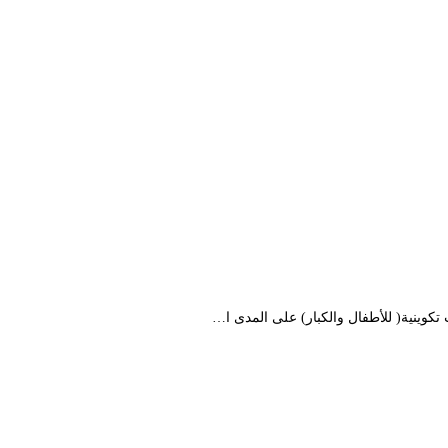
كوينية( للأطفال والكبار) على المدى ا…