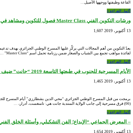
القاعة وظيفتها ووجهها الأصيل…
أكمل القراءة »
ورشات التكوين الفني Master Class فصول للتكوين ومشاهد في غواية الخشبة…
13 أكتوبر، 2019
1,607
لفائدة مواهب تجمع بين الشباب والصغار ضمن رزنامة تحمل اسم “Master Class” …
أكمل القراءة »
الأيام المسرحية للجنوب في طبعتها التاسعة 2019 “جانت” ضيف الشرف.. وحضور فرق من الجنوب لإبراز مواهبهم..
13 أكتوبر، 2019
1,465
(06) فرق مسرحية إلى جانب الولاية المنتدبة جانت هي: تامنغست، أدرار، …
أكمل القراءة »
– المعرض الجماعي “الإبداع؛ الفن التشكيلي، وأسئلة الخلق الفني
13 أكتوبر، 2019
1,654