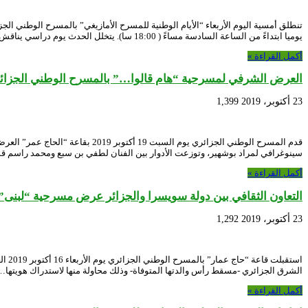
يوميا ابتداءً من الساعة السادسة مساءً ( 18:00 سا). يتخلل الحدث يوم دراسي يناقش …
أكمل القراءة »
العرض الشرفي لمسرحية “هام قالوا…” بالمسرح الوطني الجزائ
23 أكتوبر، 2019
1,399
قدم المسرح الوطني الجزائري يو
سينوغرافي لمراد بوشهير، وتوزعت الأدوار بين الفنان لطفي بن سبع ومحمد راسم ق
أكمل القراءة »
التعاون الثقافي بين دولة سويسرا والجزائر عرض مسرحية “لبنى”
23 أكتوبر، 2019
1,292
استق
الشرق الجزائري -مسقط رأس والدتها المتوفاة- وذلك محاولة منها لاستدراك هويتها…
أكمل القراءة »