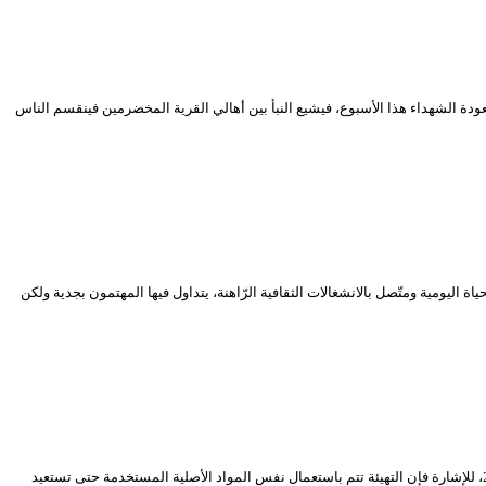
ودة الشهداء هذا الأسبوع، فيشيع النبأ بين أهالي القرية المخضرمين فينقسم الناس
اليومية ومتّصل بالانشغالات الثقافية الرّاهنة، يتداول فيها المهتمون بجدية ولكن
تشهد القاعة الكبرى “مصطفى كاتب” بالمسرح الوطني الجزائري أشغال إعادة تهيئة وترميم لتكون نهايتها الافتتاح الرسمي لتشهد برمجة العروض خلال الموسم 2019-2020، للإشارة فإن التهيئة تتم باستعمال نفس المواد الأصلية المستخدمة حتى تستعيد