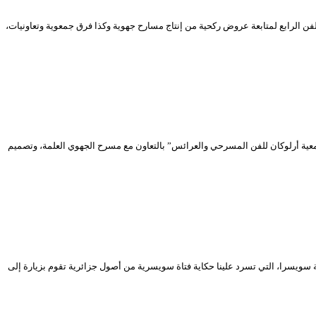
وطني الجزائري، والتي ستستمر إلى غاية 23 ديسمبر 2019 حيث سيكون الموعد فرصة لجمهور الفن الرابع لمتابعة عروض ركحية من إنتاج مسارح جهوية وكذا فرق جمعوية وتعاونيات،
عدلان بوش، وإنتاج “جمعية أرلوكان للفن المسرحي والعرائس” بالتعاون مع مسرح الجهوي العلمة، وتصميم
أداء الممثلة “ناستاسجا تانير” من دولة سويسرا، التي تسرد علينا حكاية فتاة سويسرية من أصول جزائرية تقوم بزيارة إلى