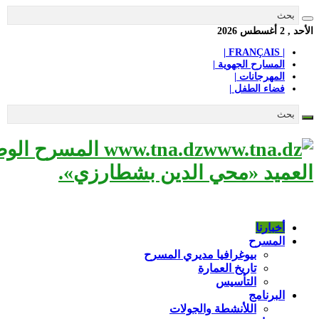
الأحد , 2 أغسطس 2026
| FRANÇAIS |
المسارح الجهوية |
المهرجانات |
فضاء الطفل |
www.tna.dz الم
العميد «محي الدين بشطارزي».
أخبارنا
المسرح
بيوغرافيا مديري المسرح
تاريخ العمارة
التأسيس
البرنامج
اللأنشطة والجولات