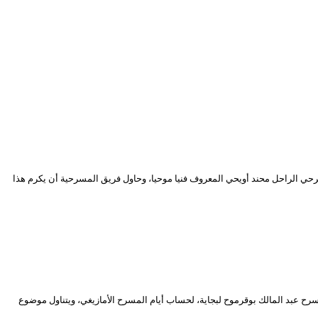
حي الراحل محند أويحي المعروف فنيا موحيا، وحاول فريق المسرحية أن يكرم هذا
نص ليوسف تعوينت، وإنتاج مسرح عبد المالك بوقرموح لبجاية، لحساب أيام المسرح الأمازيغي، ويتناول موضوع