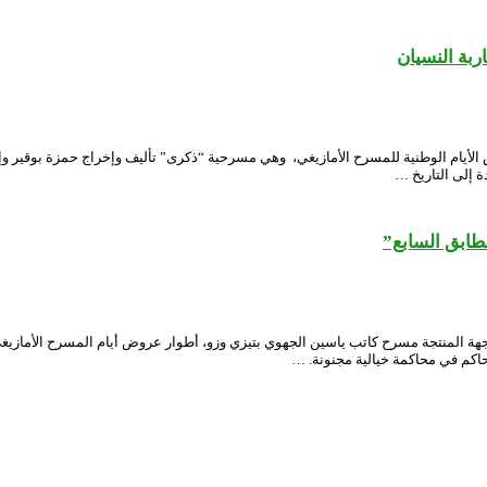
ربة النسيان
ام الوطنية للمسرح الأمازيغي، وهي مسرحية “ذكرى” تأليف وإخراج حمزة بوقير وإنتا
ة إلى التاريخ …
لطابق السابع”
 المنتجة مسرح كاتب ياسين الجهوي بتيزي وزو، أطوار عروض أيام المسرح الأمازيغي
حاكم في محاكمة خيالية مجنونة. …