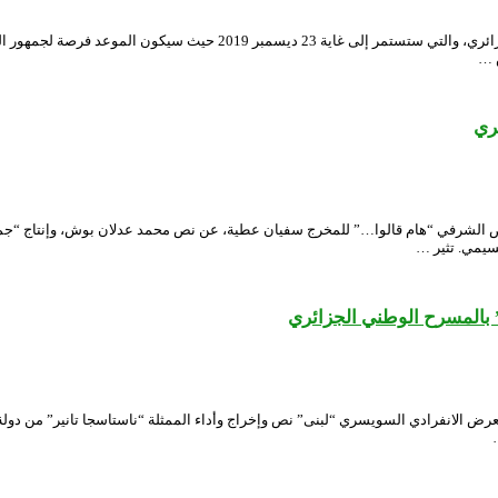
تنطلق أمسية اليوم الأربعاء “الأيام الوطنية للمسرح الأمازيغي” بالمسرح ال
ري
م السبت 19 أكتوبر 2019 بقاعة “الحاج عمر” العرض الشرفي “هام قالوا…” للمخرج سفيان عطية، عن نص محمد 
سيمي. تثير …
 بالمسرح الوطني الجزائري
بلت قاعة “حاج عمار” بالمسرح الوطني الجزائري يوم الأربعاء 16 أكتوبر 2019 العرض الانفرادي السويسري “لبنى” نص وإخراج و