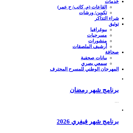
خدمات
القاعات (م. كاتب/ ح عمر)
تكوين/ ورشات
شراء التذاكر
توثيق
بيوغرافيا
مسرحيات
منشورات
أرشيف الملصقات
صحافة
بيانات صحفية
سمعي بصري
المهرجان الوطني للمسرح المحترف
برنامج شهر رمضان
…
برنامج شهر فيفري 2026
…