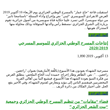
استقبلت قاعة “حاج عمار” بالمسرح الوطني الجزائري يوم الأربعاء 16 أكتوبر 2019
العرض الانفرادي السويسري “لبنى” نص وإخراج وأداء الممثلة “ناستاسجا تانير”
من دولة سويسرا، التي تسرد علينا حكاية فتاة سويسرية من أصول جزائرية تقوم
بزيارة إلى الشرق الجزائري -مسقط رأس والدتها المتوفاة- وذلك محاولة منها
لاستدراك هويتها…
أكمل القراءة »
إنتاجات المسرح الوطني الجزائري للموسم المسرحي
2020/2019
13 أكتوبر، 2019
1,890
مسرحية الشهداء يعودون هذا الأسبوع (باللّغة الأمازيغية) بعنوان “راجعين..
راجعين…”: نص: الطاهر وطار إخراج: حميدة آيت الحاج الملخص: ينطلق العرض
من فكرة التنبؤ بعودة الشهداء هذا الأسبوع، فيشيع النبأ بين أهالي القرية
المخضرمين فينقسم الناس إلى مؤيد ومعارض لقدوم الشهداء، وفي الأخير يقع
الحل على اختيار الفكاك من دائرة الزيف …
أكمل القراءة »
فضاء “مقامات” من تنظيم المسرح الوطني الجزائري وجمعية
“بيت الشعر الجزائري”