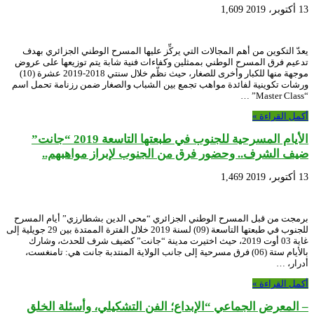
13 أكتوبر، 2019
1,609
يعدّ التكوين من أهم المجالات التي يركِّز عليها المسرح الوطني الجزائري بهدف
تدعيم فرق المسرح الوطني بممثلين وكفاءات فنية شابة يتم توزيعها على عروض
موجهة منها للكبار وأخرى للصغار، حيث نظّم خلال سنتي 2018-2019 عشرة (10)
ورشات تكوينية لفائدة مواهب تجمع بين الشباب والصغار ضمن رزنامة تحمل اسم
“Master Class” …
أكمل القراءة »
الأيام المسرحية للجنوب في طبعتها التاسعة 2019 “جانت”
ضيف الشرف.. وحضور فرق من الجنوب لإبراز مواهبهم..
13 أكتوبر، 2019
1,469
برمجت من قبل المسرح الوطني الجزائري “محي الدين بشطارزي” أيام المسرح
للجنوب في طبعتها التاسعة (09) لسنة 2019 خلال الفترة الممتدة بين 29 جويلية إلى
غاية 03 أوت 2019، حيث اختيرت مدينة “جانت” كضيف شرف للحدث، وشارك
بالأيام ستة (06) فرق مسرحية إلى جانب الولاية المنتدبة جانت هي: تامنغست،
أدرار، …
أكمل القراءة »
– المعرض الجماعي “الإبداع؛ الفن التشكيلي، وأسئلة الخلق