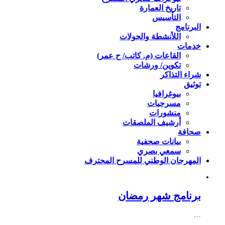
تاريخ العمارة
التأسيس
البرنامج
اللأنشطة والجولات
خدمات
القاعات (م. كاتب/ ح عمر)
تكوين/ ورشات
شراء التذاكر
توثيق
بيوغرافيا
مسرحيات
منشورات
أرشيف الملصقات
صحافة
بيانات صحفية
سمعي بصري
المهرجان الوطني للمسرح المحترف
برنامج شهر رمضان
…