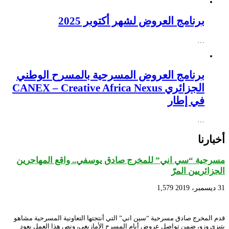
برنامج العروض لشهر أكتوبر 2025
…
برنامج العروض المسرحية بالمسرح الوطني
الجزائري CANEX – Creative Africa Nexus
في إطار
…
أخبارنا
مسرحية “سي اني” للمخرج صادق يوسفي.. واقع المهاجرين
الجزائريين المرّ
31 ديسمبر، 2019
1,579
قدم المخرج صادق مسرحية “سين اني” التي أنتجتها التعاونية المسرحية مشاهو
بتيزي وزو، ضمن تواصل عروض أيام المسرح الأمازيغي، ونص هذا العمل يعود