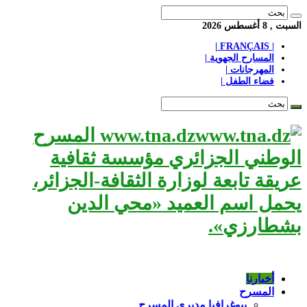
السبت , 8 أغسطس 2026
| FRANÇAIS |
المسارح الجهوية |
المهرجانات |
فضاء الطفل |
www.tna.dz المسرح
الوطني الجزائري مؤسسة ثقافية
عريقة تابعة لوزارة الثقافة-الجزائر،
يحمل اسم العميد «محي الدين
بشطارزي».
أخبارنا
المسرح
بيوغرافيا مديري المسرح