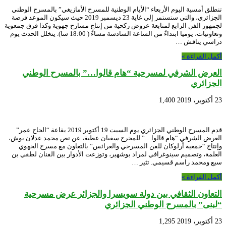
تنطلق أمسية اليوم الأربعاء “الأيام الوطنية للمسرح الأمازيغي” بالمسرح الوطني
الجزائري، والتي ستستمر إلى غاية 23 ديسمبر 2019 حيث سيكون الموعد فرصة
لجمهور الفن الرابع لمتابعة عروض ركحية من إنتاج مسارح جهوية وكذا فرق جمعوية
وتعاونيات، يوميا ابتداءً من الساعة السادسة مساءً ( 18:00 سا). يتخلل الحدث يوم
دراسي يناقش …
أكمل القراءة »
العرض الشرفي لمسرحية “هام قالوا…” بالمسرح الوطني
الجزائري
23 أكتوبر، 2019
1,400
قدم المسرح الوطني الجزائري يوم السبت 19 أكتوبر 2019 بقاعة “الحاج عمر”
العرض الشرفي “هام قالوا…” للمخرج سفيان عطية، عن نص محمد عدلان بوش،
وإنتاج “جمعية أرلوكان للفن المسرحي والعرائس” بالتعاون مع مسرح الجهوي
العلمة، وتصميم سينوغرافي لمراد بوشهير، وتوزعت الأدوار بين الفنان لطفي بن
سبع ومحمد راسم قسيمي. تثير …
أكمل القراءة »
التعاون الثقافي بين دولة سويسرا والجزائر عرض مسرحية
“لبنى” بالمسرح الوطني الجزائري
23 أكتوبر، 2019
1,295