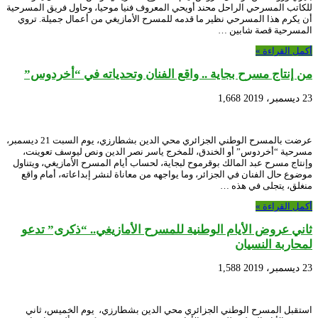
للكاتب المسرحي الراحل محند أويحي المعروف فنيا موحيا، وحاول فريق المسرحية
أن يكرم هذا المسرحي نظير ما قدمه للمسرح الأمازيغي من أعمال جميلة. تروي
المسرحية قصة شابين …
أكمل القراءة »
من إنتاج مسرح بجاية .. واقع الفنان وتحدياته في “أخردوس”
23 ديسمبر، 2019
1,668
عرضت بالمسرح الوطني الجزائري محي الدين بشطارزي، يوم السبت 21 ديسمبر،
مسرحية “أخردوس” أو الخندق، للمخرج ياسر نصر الدين ونص ليوسف تعوينت،
وإنتاج مسرح عبد المالك بوقرموح لبجاية، لحساب أيام المسرح الأمازيغي، ويتناول
موضوع حال الفنان في الجزائر، وما يواجهه من معاناة لنشر إبداعاته، أمام واقع
منغلق، يتجلى في هذه …
أكمل القراءة »
ثاني عروض الأيام الوطنية للمسرح الأمازيغي.. “ذكرى” تدعو
لمحاربة النسيان
23 ديسمبر، 2019
1,588
استقبل المسرح الوطني الجزائري محي الدين بشطارزي، يوم الخميس، ثاني