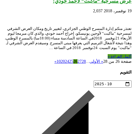
عرض مسرحية “ماكبت” لأحمد خودي:
19 نوفمبر، 2018
2,037
تعتذر منكم إدارة المسرح الوطني الجزائري، لتغيير تاريخ ومكان العرض الشرفي
لمسرحية “ماكبت“ لأوجين يونيسكو، إخراج أحمد خودي، والذي كان مبرمجا ليوم
الأربعاء 21نوفمبر 2018في الساعة السادسة مساء (18:00سا) بالمسرح الوطني،
وهذا نتيجة لأشغال الترميم التي يعرفها مبنى المسرح. وسيقدم العرض الشرفي لـ
“ماكبت” يوم السبت 24نوفمبر 2018 في الساعة …
أكمل القراءة »
صفحة 26 من 28
« الأولى
...
28
27
26
25
24
20
10
»
التقويم