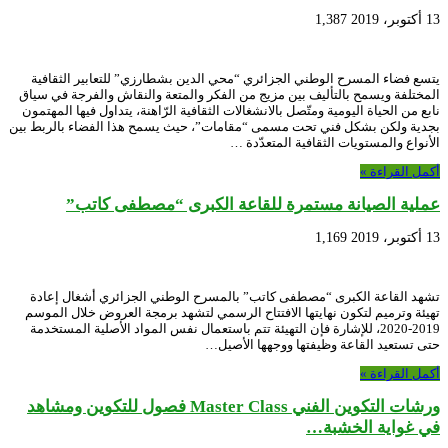
13 أكتوبر، 2019
1,387
يتسع فضاء المسرح الوطني الجزائري “محي الدين بشطارزي” للتعابير الثقافية
المختلفة ويسمح بالتأليف بين مزيج من الفكر والمتعة والنقاش والفرجة في سياق
نابع من الحياة اليومية ومتّصل بالانشغالات الثقافية الرّاهنة، يتداول فيها المهتمون
بجدية ولكن بشكل فني تحت مسمى “مقامات”، حيث يسمح هذا الفضاء بالربط بين
الأنواع والمستويات الثقافية المتعدّدة …
أكمل القراءة »
عملية الصيانة مستمرة للقاعة الكبرى “مصطفى كاتب”
13 أكتوبر، 2019
1,169
تشهد القاعة الكبرى “مصطفى كاتب” بالمسرح الوطني الجزائري أشغال إعادة
تهيئة وترميم لتكون نهايتها الافتتاح الرسمي لتشهد برمجة العروض خلال الموسم
2019-2020، للإشارة فإن التهيئة تتم باستعمال نفس المواد الأصلية المستخدمة
حتى تستعيد القاعة وظيفتها ووجهها الأصيل…
أكمل القراءة »
ورشات التكوين الفني Master Class فصول للتكوين ومشاهد
في غواية الخشبة…