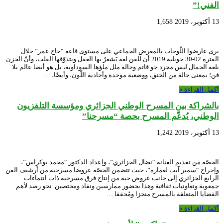
الفني!”
13 أكتوبر، 2019
1,658
يرى عارضوا اللّوحات بالمعرض الجماعي على مستوى قاعة “حاج عمر” خلال
الفترة 02-30 جويلية 2019 أن للفن لغة يَشعرُ بها العقل ويتذوّقها القلب، وأنّ الحزن
بلغة الجمال ليس مجرد جو قاتم وحالة ملل ملؤها السوداوية، بل هو أيضا عالم بلا
فن؛ بمعنى حالة من الخنق، ووضعية موحدة وأحادية اللّون، وأيضًا، …
أكمل القراءة »
بالشراكة بين المسرح الوطني الجزائري ومؤسسة التلفزيون
الوطني، يُدعّم المسرح بحصة “مسرحنا”
13 أكتوبر، 2019
1,242
الحصّة من تقديم الفنانة “نضال الجزائري”، وإعداد الدكتور “محمد بوكراس”،
وإخراج “سمير آيت لعمارة”، حيث تتضمن الحصّة عروضا مسرحية من أرشيف الفن
الرابع الجزائري إلى جانب عروض حية من إنتاج فرق مسرحية ذات انتماءات
جمعوية وتعاونيات ثقافية وهذا بحضور ممارسين ونقاد ومختصين. نحو رصد لأهم
القضايا المتعلقة بالمسرح منجزا ومُحققا …
أكمل القراءة »