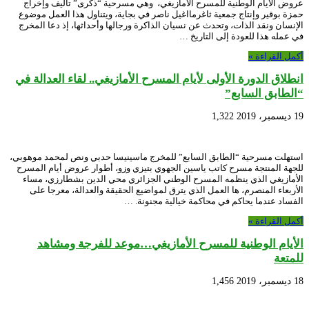
عروض الأيام الوطنية للمسرح الأمازيغي، وهي مسرحية “ذكرى” تأليف وإخراج
حمزة بوقير وإنتاج جمعية ثاغرمااغيل ناصر في بجاية، ويتناول هذا العمل موضوع
الإنسان ونقد الذات، وتحدث عن نسيان الذاكرة ورجالها وأحداثها، إذ دعا المخرج
في عمله هذا للعودة إلى التاريخ …
أكمل القراءة »
انطلاق الدورة الأولى لأيام المسرح الأمازيغي.. لقاء العدالة في
“الطابق السابع”
19 ديسمبر، 2019
1,322
استهلت مسرحية “الطابق السابع” للمخرج ماسينيسا حدبي ونص لمحمد موهوبي،
للجهة المنتجة مسرح كاتب ياسين الجهوي بتيزي وزو، أطوار عروض أيام المسرح
الأمازيغي الذي ينظمه المسرح الوطني الجزائري محي الدين بشطارزي، مساء
الأربعاء المنصرم، ها العمل الذي يترق لمواضيع الحقيقة والعدالة، معرجا على
الفساد عندما يحاكم في محاكمة خيالية مجنونة. …
أكمل القراءة »
الأيام الوطنية للمسرح الأمازيغي…موعد للفرجة ومشاهد
للمتعة
18 ديسمبر، 2019
1,456