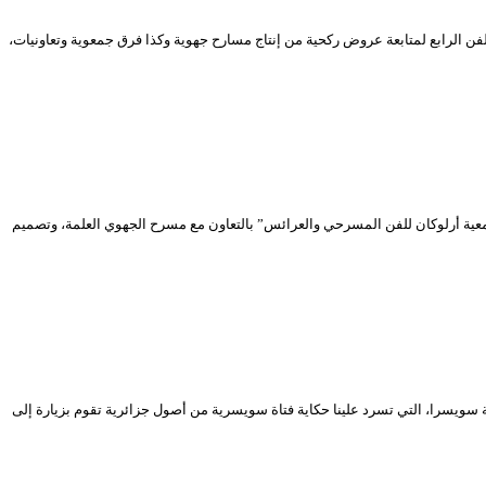
وطني الجزائري، والتي ستستمر إلى غاية 23 ديسمبر 2019 حيث سيكون الموعد فرصة لجمهور الفن الرابع لمتابعة عروض ركحية من إنتاج مسارح جهوية وكذا فرق جمعوية وتعاونيات،
عدلان بوش، وإنتاج “جمعية أرلوكان للفن المسرحي والعرائس” بالتعاون مع مسرح الجهوي العلمة، وتصميم
أداء الممثلة “ناستاسجا تانير” من دولة سويسرا، التي تسرد علينا حكاية فتاة سويسرية من أصول جزائرية تقوم بزيارة إلى