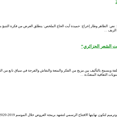
…”: نص: الطاهر وطار إخراج: حميدة آيت الحاج الملخص: ينطلق العرض من فكرة التنبؤ بع
 الزيف …
ت الشعر الجزائري”
ويسمح بالتأليف بين مزيج من الفكر والمتعة والنقاش والفرجة في سياق نابع من الحياة 
ات الثقافية المتعدّدة …