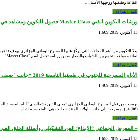
القاعة وظيفتها ووجهها الأصيل…
أكمل القراءة »
ورشات التكوين الفني Master Class فصول للتكوين ومشاهد في غواية الخشبة…
13 أكتوبر، 2019
1,609
لفائدة مواهب تجمع بين الشباب والصغار ضمن رزنامة تحمل اسم “Master Class” …
أكمل القراءة »
الأيام المسرحية للجنوب في طبعتها التاسعة 2019 “جانت” ضيف الشرف.. وحضور فرق من الجنوب لإبراز مواهبهم..
13 أكتوبر، 2019
1,469
(06) فرق مسرحية إلى جانب الولاية المنتدبة جانت هي: تامنغست، أدرار، …
أكمل القراءة »
– المعرض الجماعي “الإبداع؛ الفن التشكيلي، وأسئلة الخلق الفني
13 أكتوبر، 2019
1,655