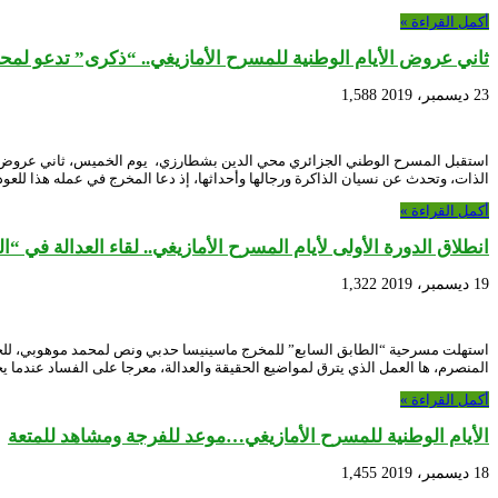
أكمل القراءة »
ثاني عروض الأيام الوطنية للمسرح الأمازيغي.. “ذكرى” تدعو لمحا
23 ديسمبر، 2019
1,588
استقبل المسرح الوطني الجزائري محي الدين بشطارزي، يوم الخميس، ثاني عروض الأي
الذات، وتحدث عن نسيان الذاكرة ورجالها وأحداثها، إذ دعا المخرج في عمله هذا للعود
أكمل القراءة »
انطلاق الدورة الأولى لأيام المسرح الأمازيغي.. لقاء العدالة في “ا
19 ديسمبر، 2019
1,322
استهلت مسرحية “الطابق السابع” للمخرج ماسينيسا حدبي ونص لمحمد موهوبي، للجهة
المنصرم، ها العمل الذي يترق لمواضيع الحقيقة والعدالة، معرجا على الفساد عندما ي
أكمل القراءة »
الأيام الوطنية للمسرح الأمازيغي…موعد للفرجة ومشاهد للمتعة
18 ديسمبر، 2019
1,455