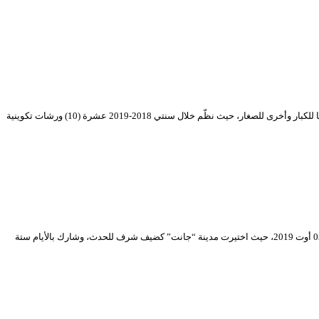
يعدّ التكوين من أهم المجالات التي يركِّز عليها المسرح الوطني الجزائري بهدف تدعيم فرق المسرح الوطني بممثلين وكفاءات فنية شابة يتم توزيعها على عروض موجهة منها للكبار وأخرى للصغار، حيث نظّم خلال سنتي 2018-2019 عشرة (10) ورشات تكوينية
برمجت من قبل المسرح الوطني الجزائري “محي الدين بشطارزي” أيام المسرح للجنوب في طبعتها التاسعة (09) لسنة 2019 خلال الفترة الممتدة بين 29 جويلية إلى غاية 03 أوت 2019، حيث اختيرت مدينة “جانت” كضيف شرف للحدث، وشارك بالأيام ستة