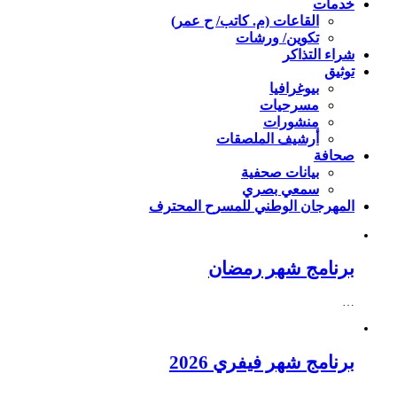
خدمات
القاعات (م. كاتب/ ح عمر)
تكوين/ ورشات
شراء التذاكر
توثيق
بيوغرافيا
مسرحيات
منشورات
أرشيف الملصقات
صحافة
بيانات صحفية
سمعي بصري
المهرجان الوطني للمسرح المحترف
برنامج شهر رمضان
…
برنامج شهر فيفري 2026
…