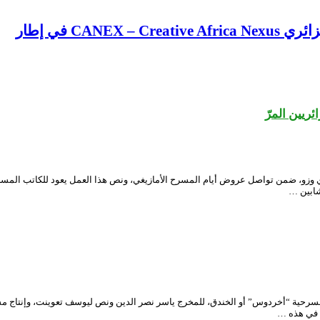
CA في إطار
يين المرّ
ي وزو، ضمن تواصل عروض أيام المسرح الأمازيغي، ونص هذا العمل يعود للكاتب المسر
شابين …
لوطني الجزائري محي الدين بشطارزي، يوم السبت 21 ديسمبر، مسرحية “أخردوس” أو الخندق، للمخرج ياسر نصر الدين و
ى في هذه …