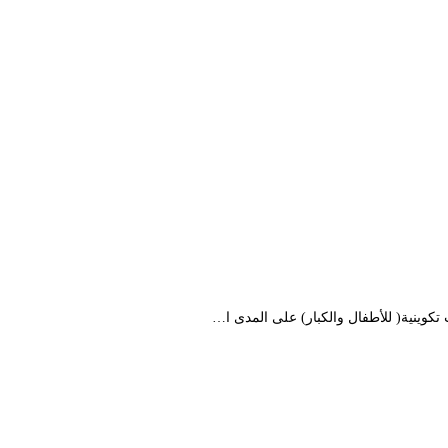
كوينية( للأطفال والكبار) على المدى ا…