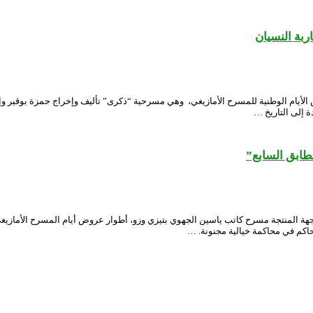
ربة النسيان
ام الوطنية للمسرح الأمازيغي، وهي مسرحية “ذكرى” تأليف وإخراج حمزة بوقير وإنتا
ة إلى التاريخ …
لطابق السابع”
 المنتجة مسرح كاتب ياسين الجهوي بتيزي وزو، أطوار عروض أيام المسرح الأمازيغي
حاكم في محاكمة خيالية مجنونة. …