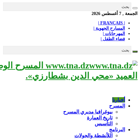
الجمعة , 7 أغسطس 2026
| FRANÇAIS |
المسارح الجهوية |
المهرجانات |
فضاء الطفل |
www.tna.dz الم
العميد «محي الدين بشطارزي».
أخبارنا
المسرح
بيوغرافيا مديري المسرح
تاريخ العمارة
التأسيس
البرنامج
اللأنشطة والجولات