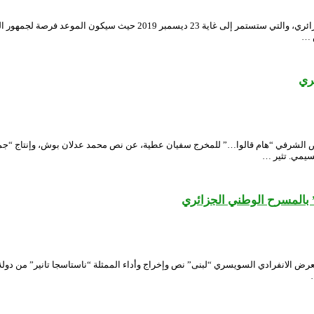
تنطلق أمسية اليوم الأربعاء “الأيام الوطنية للمسرح الأمازيغي” بالمسرح ال
ري
م السبت 19 أكتوبر 2019 بقاعة “الحاج عمر” العرض الشرفي “هام قالوا…” للمخرج سفيان عطية، عن نص محمد 
سيمي. تثير …
 بالمسرح الوطني الجزائري
بلت قاعة “حاج عمار” بالمسرح الوطني الجزائري يوم الأربعاء 16 أكتوبر 2019 العرض الانفرادي السويسري “لبنى” نص وإخراج و