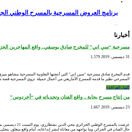
برنامج العروض المسرحية بالمسرح الوطني الجزائري NEX – Creative Africa Nexus
…
أخبارنا
مسرحية “سي اني” للمخرج صادق يوسفي.. واقع المهاجرين الجزائر
31 ديسمبر، 2019
1,579
قدم المخرج صادق مسرحية “سين اني” التي أنتجتها التعاونية المسرحية مشاهو بتيز
المسرحي نظير ما قدمه للمسرح الأمازيغي من أعمال جميلة. تروي المسرحية قصة 
أكمل القراءة »
من إنتاج مسرح بجاية .. واقع الفنان وتحدياته في “أخردوس”
23 ديسمبر، 2019
1,667
عرضت بالمسرح ا
حال الفنان في الجزائر، وما يواجهه من معاناة لنشر إبداعاته، أمام واقع منغلق، يتجل