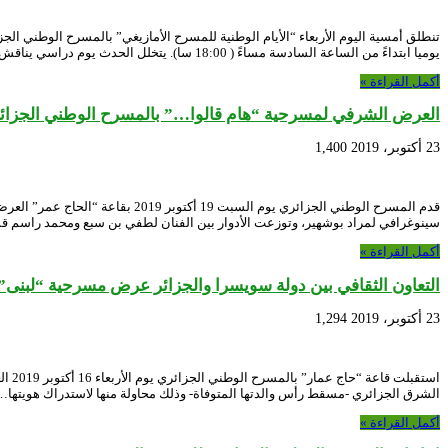
يوميا ابتداءً من الساعة السادسة مساءً ( 18:00 سا). يتخلل الحدث يوم دراسي يناقش …
أكمل القراءة »
العرض الشرفي لمسرحية “هام قالوا…” بالمسرح الوطني الجزائ
23 أكتوبر، 2019
1,400
قدم المسرح الوطني الجزائري يو
سينوغرافي لمراد بوشهير، وتوزعت الأدوار بين الفنان لطفي بن سبع ومحمد راسم ق
أكمل القراءة »
التعاون الثقافي بين دولة سويسرا والجزائر عرض مسرحية “لبنى”
23 أكتوبر، 2019
1,294
استق
الشرق الجزائري -مسقط رأس والدتها المتوفاة- وذلك محاولة منها لاستدراك هويتها…
أكمل القراءة »