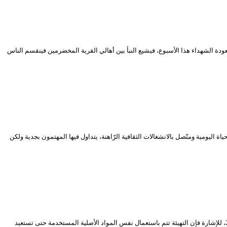
ودة الشهداء هذا الأسبوع، فيشيع النبأ بين أهالي القرية المخضرمين فينقسم الناس
اليومية ومتّصل بالانشغالات الثقافية الرّاهنة، يتداول فيها المهتمون بجدية ولكن
تشهد القاعة الكبرى “مصطفى كاتب” بالمسرح الوطني الجزائري أشغال إعادة تهيئة وترميم لتكون نهايتها الافتتاح الرسمي لتشهد برمجة العروض خلال الموسم 2019-2020، للإشارة فإن التهيئة تتم باستعمال نفس المواد الأصلية المستخدمة حتى تستعيد