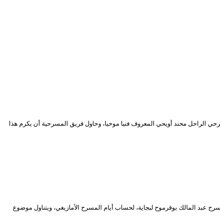
حي الراحل محند أويحي المعروف فنيا موحيا، وحاول فريق المسرحية أن يكرم هذا
نص ليوسف تعوينت، وإنتاج مسرح عبد المالك بوقرموح لبجاية، لحساب أيام المسرح الأمازيغي، ويتناول موضوع